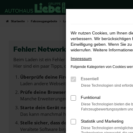
Zum
Hauptinhalt
springen
Startseite
Fahrzeugangebote
Lagerwagen-Angebote
Wir nutzen Cookies, um Ihnen d
verbessern. Wir berücksichtigen 
Einwilligung geben. Wenn Sie zu 
Fehler: Network Error
widerrufen. Weitere Information
Impressum
Beim Laden ist ein Fehler aufgetreten.
Hier sind ein paar Tipps, die dir helfen können:
Folgende Kategorien von Cookies werd
Überprüfe deine Firewall und deine Internetverb
Essentiell
Laden andere Webseiten, zum Beispiel deine Suchmasc
Diese Technologien sind erforde
Prüfe deine Browsererweiterungen.
Funktional
Manche Erweiterungen, wie Werbeblocker, können das L
Diese Technologien bieten die b
Starte dein Gerät neu.
Fahrzeugbewertungssystem und w
Das kann manchmal helfen, vorübergehende Probleme
Statistik und Marketing
Stelle sicher, dass dein Browser und dein Betrie
Diese Technologien ermöglichen
Veraltete Software birgt nicht nur ein Sicherheitsrisi