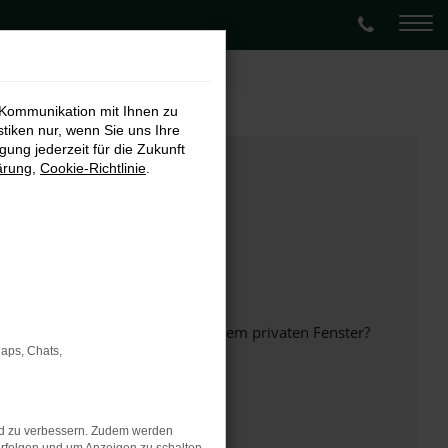
 Kommunikation mit Ihnen zu
stiken nur, wenn Sie uns Ihre
ung jederzeit für die Zukunft
ärung
,
Cookie-Richtlinie
.
inem anderen Browser oder in einem privaten Fenster?
Maps, Chats,
nd zu verbessern. Zudem werden
ht mehr unterstützt werden.