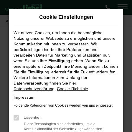
Zum
Hauptinhalt
Cookie Einstellungen
springen
Startseite
Fahrzeugangebote
Lagerwagen-Angebote
Wir nutzen Cookies, um Ihnen die bestmögliche
Nutzung unserer Webseite zu ermöglichen und unsere
Kommunikation mit Ihnen zu verbessern. Wir
Fehler: Network Error
berücksichtigen hierbei Ihre Präferenzen und
verarbeiten Daten für Marketing und Statistiken nur,
Beim Laden ist ein Fehler aufgetreten.
wenn Sie uns Ihre Einwilligung geben. Wenn Sie zu
Hier sind ein paar Tipps, die dir helfen können:
einem späteren Zeitpunkt Ihre Meinung ändern, können
Sie die Einwilligung jederzeit für die Zukunft widerrufen.
Überprüfe deine Firewall und deine
Weitere Informationen zum Umfang der
Internetverbindung.
Datenverarbeitung finden Sie hier:
Laden andere Webseiten, zum Beispiel deine
Datenschutzerklärung
,
Cookie-Richtlinie
.
Suchmaschine?
Impressum
Prüfe deine Browsererweiterungen.
Folgende Kategorien von Cookies werden von uns eingesetzt:
Manche Erweiterungen, wie Werbeblocker,
können das Laden bestimmter Seiten
Essentiell
verhindern. Funktioniert die Seite in einem
Diese Technologien sind erforderlich, um die
Kernfunktionalität der Webseite zu gewährleisten.
anderen Browser oder in einem privaten