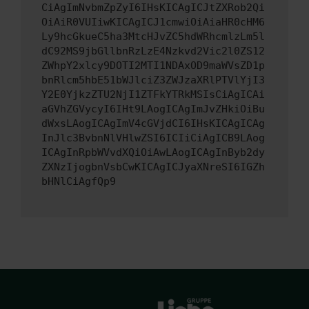
CiAgImNvbmZpZyI6IHsKICAgICJtZXRob2Qi
OiAiR0VUIiwKICAgICJ1cmwiOiAiaHR0cHM6
Ly9hcGkueC5ha3MtcHJvZC5hdWRhcmlzLm5l
dC92MS9jbGllbnRzLzE4Nzkvd2Vic2l0ZS12
ZWhpY2xlcy9DOTI2MTI1NDAxOD9maWVsZD1p
bnRlcm5hbE51bWJlciZ3ZWJzaXRlPTVlYjI3
Y2E0YjkzZTU2NjI1ZTFkYTRkMSIsCiAgICAi
aGVhZGVycyI6IHt9LAogICAgImJvZHkiOiBu
dWxsLAogICAgImV4cGVjdCI6IHsKICAgICAg
InJlc3BvbnNlVHlwZSI6ICIiCiAgICB9LAog
ICAgInRpbWVvdXQiOiAwLAogICAgInByb2dy
ZXNzIjogbnVsbCwKICAgICJyaXNreSI6IGZh
bHNlCiAgfQp9