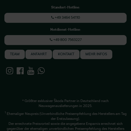
Standort-Hotline
:
+49 3464 54110
Notdienst-Hotline
:
+49 800 7563227
TEAM
ANFAHRT
KONTAKT
MEHR INFOS
* Größter exklusiver Škoda Partner in Deutschland nach
Neuwagenauslieferungen in 2025.
1
Ehemaliger Neupreis (Unverbindliche Preisempfehlung des Herstellers am Tag
der Erstzulassung).
Der errechnete Preisvorteil sowie die angegebene Ersparnis errechnet sich
gegenüber der ehemaligen unverbindlichen Preisempfehlung des Herstellers