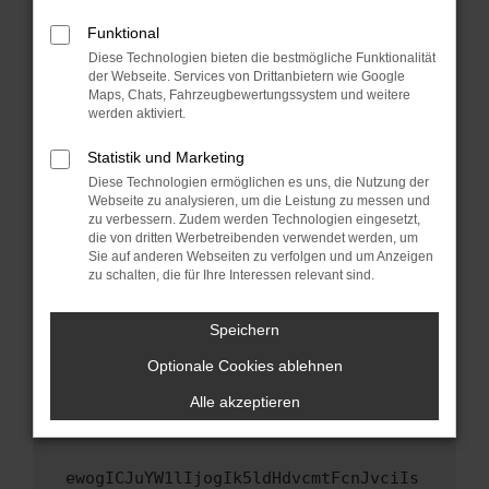
Fenster?
Funktional
Starte dein Gerät neu.
Diese Technologien bieten die bestmögliche Funktionalität
Das kann manchmal helfen, vorübergehende
der Webseite. Services von Drittanbietern wie Google
Probleme zu beheben.
Maps, Chats, Fahrzeugbewertungssystem und weitere
werden aktiviert.
Stelle sicher, dass dein Browser und dein
Betriebssystem auf dem neuesten Stand
Statistik und Marketing
sind.
Diese Technologien ermöglichen es uns, die Nutzung der
Veraltete Software birgt nicht nur ein
Webseite zu analysieren, um die Leistung zu messen und
zu verbessern. Zudem werden Technologien eingesetzt,
Sicherheitsrisiko, sondern kann auch dazu
die von dritten Werbetreibenden verwendet werden, um
führen, dass bestimmte Funktionen nicht mehr
Sie auf anderen Webseiten zu verfolgen und um Anzeigen
unterstützt werden.
zu schalten, die für Ihre Interessen relevant sind.
Wende dich an den Webseitenbetreiber.
Wenn du alle oben genannten Schritte versucht
Speichern
hast, kontaktiere uns bitte. Wir werden
Optionale Cookies ablehnen
versuchen, das Problem zu beheben. Du kannst
uns diesen Text schicken, um uns bei der
Alle akzeptieren
Fehlersuche zu unterstützen:
ewogICJuYW1lIjogIk5ldHdvcmtFcnJvciIs