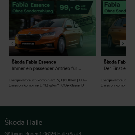
 Essence
Škoda Fabia Essence
b für Ihr Business - Ohne Sonderzahlung
Der Einstieg in die individuelle Mobilität - zur Top Rate.
ombiniert: 5,0 l/100km | CO₂-
Energieverbrauch kombiniert: 5,0 l/100km | C
t: 112 g/km* | CO₂-Klasse: D
Emission kombiniert: 112 g/km* | CO₂-Klasse:
Škoda Halle
Göttinger Bogen 1, 06126 Halle (Saale)