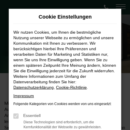
Zum
Hauptinhalt
Cookie Einstellungen
springen
Wir nutzen Cookies, um Ihnen die bestmögliche
Nutzung unserer Webseite zu ermöglichen und unsere
Kommunikation mit Ihnen zu verbessern. Wir
berücksichtigen hierbei Ihre Präferenzen und
verarbeiten Daten für Marketing und Statistiken nur,
wenn Sie uns Ihre Einwilligung geben. Wenn Sie zu
Škoda Autohaus Liebe
einem späteren Zeitpunkt Ihre Meinung ändern, können
Standort Škoda Halle
Sie die Einwilligung jederzeit für die Zukunft widerrufen.
Weitere Informationen zum Umfang der
Datenverarbeitung finden Sie hier:
Škodaliebe in Halle
Datenschutzerklärung
,
Cookie-Richtlinie
.
Impressum
Mit den Begriffen Škoda Autohaus Halle kann nur das
Folgende Kategorien von Cookies werden von uns eingesetzt:
Autohaus Liebe gemeint sein. Wir sind gleichermaßen
Anbieter für neue Fahrzeuge wie eine große und
Essentiell
leistungsstarke Škoda Werkstatt und Škoda Service in Halle.
Diese Technologien sind erforderlich, um die
Sie finden uns seit unserer Eröffnung Mitte des Jahres 2017 an
Kernfunktionalität der Webseite zu gewährleisten.