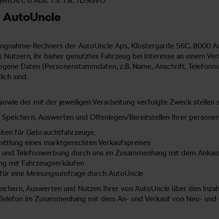
m.Art. 6 Abs. 1 S. 1 lit. fDSGVO
 AutoUncle
hlungnahme-Rechners der AutoUncle Aps, Klostergarde 56C, 8000 A
 Nutzern, ihr bisher genutztes Fahrzeug bei Interesse an einem V
gene Daten (Personenstammdaten, z.B. Name, Anschrift, Telefonnu
ch sind.
wie der mit der jeweiligen Verarbeitung verfolgte Zweck stellen si
, Speichern, Auswerten und Offenlegen/Bereitstellen Ihrer person
eiten für Gebrauchtfahrzeuge,
mittlung eines marktgerechten Verkaufspreises
Mail- und Telefonwerbung durch uns im Zusammenhang mit dem Anka
g mit Fahrzeugverkäufen
e für eine Meinungsumfrage durch AutoUncle
peichern, Auswerten und Nutzen Ihrer von AutoUncle über den In
r Telefon im Zusammenhang mit dem An- und Verkauf von Neu- und