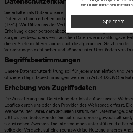
Datenschutzerklärung
Technologien eingesetzt, die v
die für Ihre Interessen relevant s
Sie erhalten als Nutzer unserer Internetseite in dieser Datens
Daten von Ihnen erheben und diese verwenden. Die Erhebung u
Speichern
(TMG). Wir fühlen uns der Vertraulichkeit Ihrer personenbezogen
Erhebung dieser personenbezogenen Daten erfolgt auf freiwillige
sorgen bei besonders vertraulichen Daten wie im Zahlungsverkehr
dieser Stelle nicht versäumen, auf die allgemeinen Gefahren der 
Vorkehrungen nicht sicher und können unter Umständen von Dri
Begriffsbestimmungen
Unsere Datenschutzerklärung soll für jedermann einfach und vers
offiziellen Begriffsbestimmungen werden in Art. 4 DSGVO erläute
Erhebung von Zugriffsdaten
Die Auslieferung und Darstellung der Inhalte über unsere Webse
Logfiles durch uns oder den Provider des Webspace erfasst. Di
Webseite, der Datei, dem aktuellen Datum, der Datenmenge, de
URL als jene Seite, von der Sie auf unsere Seite gewechselt sin
statistischen Zwecken. Die Informationen unterstützen die Berei
sollte der Verdacht auf eine rechtswidrige Nutzung unseres Ang