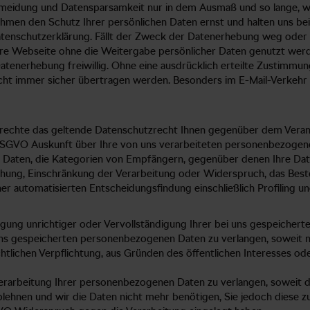
idung und Datensparsamkeit nur in dem Ausmaß und so lange, wie
men den Schutz Ihrer persönlichen Daten ernst und halten uns b
atenschutzerklärung. Fällt der Zweck der Datenerhebung weg oder is
ere Webseite ohne die Weitergabe persönlicher Daten genutzt we
atenerhebung freiwillig. Ohne eine ausdrücklich erteilte Zustimmun
 nicht immer sicher übertragen werden. Besonders im E-Mail-Verkeh
rechte das geltende Datenschutzrecht Ihnen gegenüber dem Verantw
SGVO Auskunft über Ihre von uns verarbeiteten personenbezogene
 Daten, die Kategorien von Empfängern, gegenüber denen Ihre Dat
chung, Einschränkung der Verarbeitung oder Widerspruch, das Best
er automatisierten Entscheidungsfindung einschließlich Profiling u
gung unrichtiger oder Vervollständigung Ihrer bei uns gespeicher
ns gespeicherten personenbezogenen Daten zu verlangen, soweit ni
chtlichen Verpflichtung, aus Gründen des öffentlichen Interesses 
arbeitung Ihrer personenbezogenen Daten zu verlangen, soweit die 
blehnen und wir die Daten nicht mehr benötigen, Sie jedoch diese