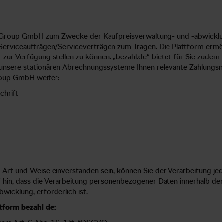
ty Group GmbH zum Zwecke der Kaufpreisverwaltung- und -abwickl
erviceaufträgen/Serviceverträgen zum Tragen. Die Plattform ermögl
r zur Verfügung stellen zu können. „bezahl.de“ bietet für Sie zud
für unsere stationären Abrechnungssysteme Ihnen relevante Zahlun
Group GmbH weiter:
chrift
n Art und Weise einverstanden sein, können Sie der Verarbeitung je
uf hin, dass die Verarbeitung personenbezogener Daten innerhalb d
wicklung, erforderlich ist.
tform bezahl de: