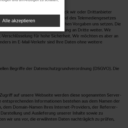
rfolgen und um Anzeigen zu schalten,
chem Umfang sowie zu welchem Zweck wir oder Drittanbieter
ndesdatenschutzgesetzes (BDSG) und des Telemediengesetzes
Alle akzeptieren
alb der Grenzen, die die gesetzlichen Vorgaben uns setzen. Die
mit Ihrer ausdrücklichen Zustimmung an Dritte weiter. Wir
L-Verschlüsselung für hohe Sicherheit. Wir möchten es aber an
sonders im E-Mail-Verkehr sind Ihre Daten ohne weitere
fiziellen Begriffe der Datenschutzgrundverordnung (DSGVO). Die
m Zugriff auf unsere Webseite werden diese sogenannten Server-
. Die entsprechenden Informationen bestehen aus dem Namen der
, dem Domain-Namen Ihres Internet-Providers, der Referrer-
 Darstellung und Auslieferung unserer Inhalte sowie zu
en wir uns vor, die erwähnten Daten nachträglich zu prüfen,