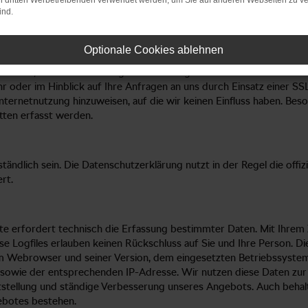
on dritten Werbetreibenden verwendet werden, um Sie auf anderen Webseiten zu ve
ind.
chutzerklärung alle notwendigen Informationen darüber, wie, in wel
nd Nutzung Ihrer Daten erfolgt streng nach den Vorgaben des Bu
Optionale Cookies ablehnen
en Daten besonders verpflichtet und arbeiten deshalb streng innerh
r Basis, wenn uns das möglich ist. Auch geben wir diese Daten nur 
 oder im Hinblick auf Ihre Anfragen an uns durch Einsatz einer SS
Internetnutzung hinzuweisen, auf die wir keinen Einfluss haben. Be
tten erfasst werden.
tändlich sein. Die Datenschutzerklärung nutzt in der Regel die of
rt.
ite erfordert technisch die Erfassung bestimmter Daten. Mit Ihre
ese Logfiles erlauben keinen Rückschluss auf Sie und Ihre Person
m Webrowser und seiner Version, dem eingesetzten Betriebssystem
d, sowie der entsprechenden IP-Adresse. Wir nutzen diese Daten zur
tstellung und ständige Verbesserung unseres Angebots. Auch behalt
ebotes bestehen.