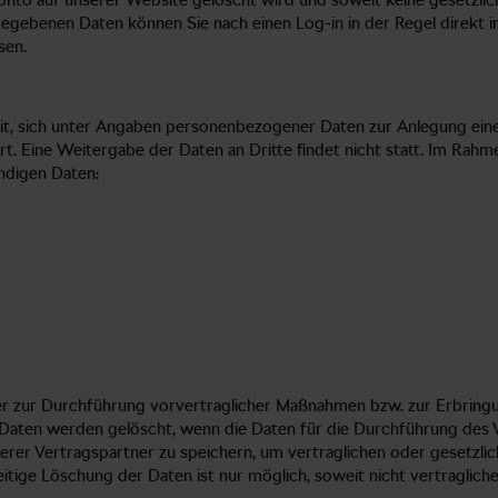
rkonto auf unserer Website gelöscht wird und soweit keine gesetz
ngegebenen Daten können Sie nach einen Log-in in der Regel direk
sen.
it, sich unter Angaben personenbezogener Daten zur Anlegung eine
. Eine Weitergabe der Daten an Dritte findet nicht statt. Im Rahme
ndigen Daten:
oder zur Durchführung vorvertraglicher Maßnahmen bzw. zur Erbrin
Die Daten werden gelöscht, wenn die Daten für die Durchführung des
erer Vertragspartner zu speichern, um vertraglichen oder gesetzl
zeitige Löschung der Daten ist nur möglich, soweit nicht vertraglic