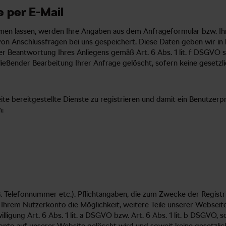
 per E-Mail
n lassen, werden Ihre Angaben aus dem Anfrageformular bzw. Ihre
n Anschlussfragen bei uns gespeichert. Diese Daten geben wir in k
er Beantwortung Ihres Anliegens gemäß Art. 6 Abs. 1 lit. f DSGVO so
hließender Bearbeitung Ihrer Anfrage gelöscht, sofern keine geset
te bereitgestellte Dienste zu registrieren und damit ein Benutzerp
:
B. Telefonnummer etc.). Pflichtangaben, die zum Zwecke der Regist
it Ihrem Nutzerkonto die Möglichkeit, weitere Teile unserer Webse
lligung Art. 6 Abs. 1 lit. a DSGVO bzw. Art. 6 Abs. 1 lit. b DSGVO