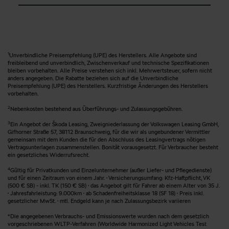
5. Sie haben kein Stress beim Wiederkauf Ihres
Fahrzeuges.
6. Sie vermeiden Reparaturkosten im hohen
Fahrzeugalter.
1
Unverbindliche Preisempfehlung (UPE) des Herstellers. Alle Angebote sind
freibleibend und unverbindlich, Zwischenverkauf und technische Spezifikationen
bleiben vorbehalten. Alle Preise verstehen sich inkl. Mehrwertsteuer, sofern nicht
anders angegeben. Die Rabatte beziehen sich auf die Unverbindliche
Preisempfehlung (UPE) des Herstellers. Kurzfristige Änderungen des Herstellers
vorbehalten.
2
Nebenkosten bestehend aus Überführungs- und Zulassungsgebühren.
3
Ein Angebot der Škoda Leasing, Zweigniederlassung der Volkswagen Leasing GmbH,
Gifhorner Straße 57, 38112 Braunschweig, für die wir als ungebundener Vermittler
gemeinsam mit dem Kunden die für den Abschluss des Leasingvertrags nötigen
Vertragsunterlagen zusammenstellen. Bonität vorausgesetzt. Für Verbraucher besteht
ein gesetzliches Widerrufsrecht.
4
Gültig für Privatkunden und Einzelunternehmer (außer Liefer- und Pflegedienste)
und für einen Zeitraum von einem Jahr. · Versicherungsumfang: Kfz-Haftpflicht, VK
(500 € SB) - inkl. TK (150 € SB) · das Angebot gilt für Fahrer ab einem Alter von 35 J.
· Jahresfahrleistung: 9.000km · ab Schadenfreiheitsklasse 18 (SF 18) · Preis inkl.
gesetzlicher MwSt. · mtl. Endgeld kann je nach Zulassungsbezirk variieren
*Die angegebenen Verbrauchs- und Emissionswerte wurden nach dem gesetzlich
vorgeschriebenen WLTP-Verfahren (Worldwide Harmonized Light Vehicles Test