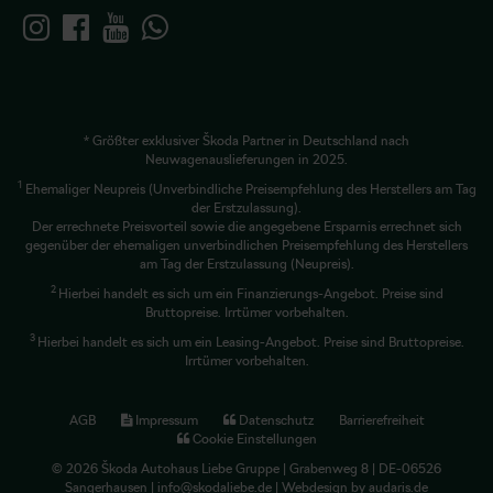
* Größter exklusiver Škoda Partner in Deutschland nach
Neuwagenauslieferungen in 2025.
1
Ehemaliger Neupreis (Unverbindliche Preisempfehlung des Herstellers am Tag
der Erstzulassung).
Der errechnete Preisvorteil sowie die angegebene Ersparnis errechnet sich
gegenüber der ehemaligen unverbindlichen Preisempfehlung des Herstellers
am Tag der Erstzulassung (Neupreis).
2
Hierbei handelt es sich um ein Finanzierungs-Angebot. Preise sind
Bruttopreise. Irrtümer vorbehalten.
3
Hierbei handelt es sich um ein Leasing-Angebot. Preise sind Bruttopreise.
Irrtümer vorbehalten.
AGB
Impressum
Datenschutz
Barrierefreiheit
Cookie Einstellungen
© 2026 Škoda Autohaus Liebe Gruppe | Grabenweg 8 | DE-06526
Sangerhausen | info@skodaliebe.de |
Webdesign by audaris.de