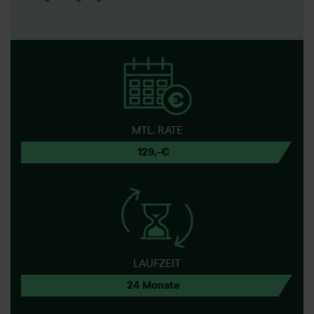
MTL. RATE
129,-€
LAUFZEIT
24 Monate