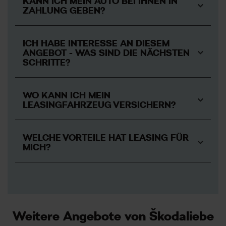
KANN ICH MEIN AUTO BEI IHNEN IN
ZAHLUNG GEBEN?
ICH HABE INTERESSE AN DIESEM
ANGEBOT - WAS SIND DIE NÄCHSTEN
SCHRITTE?
WO KANN ICH MEIN
LEASINGFAHRZEUG VERSICHERN?
WELCHE VORTEILE HAT LEASING FÜR
MICH?
1. Sie fahren immer ein Auto mit modernster Technik.
2. Sie benötigen kein Eigenkapital.
3. Sie profitieren von flexiblen Laufzeiten.
4. Sie genießen Planungssicherheit, durch feste
Weitere Angebote von Škodaliebe
monatliche Raten.