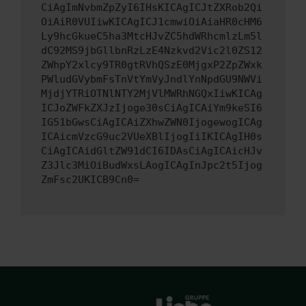
CiAgImNvbmZpZyI6IHsKICAgICJtZXRob2Qi
OiAiR0VUIiwKICAgICJ1cmwiOiAiaHR0cHM6
Ly9hcGkueC5ha3MtcHJvZC5hdWRhcmlzLm5l
dC92MS9jbGllbnRzLzE4Nzkvd2Vic2l0ZS12
ZWhpY2xlcy9TR0gtRVhQSzE0MjgxP2ZpZWxk
PWludGVybmFsTnVtYmVyJndlYnNpdGU9NWVi
MjdjYTRiOTNlNTY2MjVlMWRhNGQxIiwKICAg
ICJoZWFkZXJzIjoge30sCiAgICAiYm9keSI6
IG51bGwsCiAgICAiZXhwZWN0IjogewogICAg
ICAicmVzcG9uc2VUeXBlIjogIiIKICAgIH0s
CiAgICAidGltZW91dCI6IDAsCiAgICAicHJv
Z3Jlc3MiOiBudWxsLAogICAgInJpc2t5Ijog
ZmFsc2UKICB9Cn0=