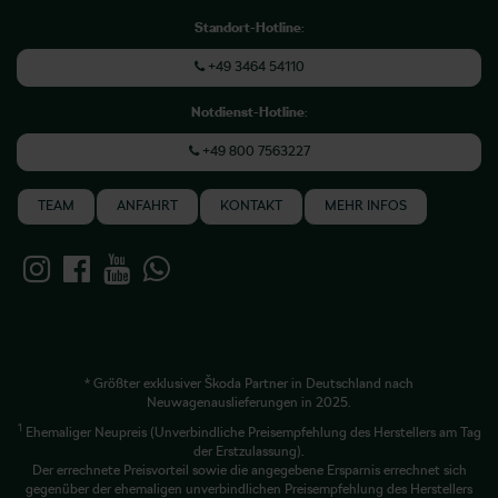
Standort-Hotline
:
+49 3464 54110
Notdienst-Hotline
:
+49 800 7563227
TEAM
ANFAHRT
KONTAKT
MEHR INFOS
* Größter exklusiver Škoda Partner in Deutschland nach
Neuwagenauslieferungen in 2025.
1
Ehemaliger Neupreis (Unverbindliche Preisempfehlung des Herstellers am Tag
der Erstzulassung).
Der errechnete Preisvorteil sowie die angegebene Ersparnis errechnet sich
gegenüber der ehemaligen unverbindlichen Preisempfehlung des Herstellers