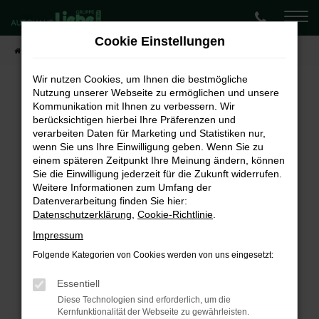
Zum
Hauptinhalt
Cookie Einstellungen
springen
Startseite
Fahrzeugangebote
Lagerwagen-Angebote
Wir nutzen Cookies, um Ihnen die bestmögliche
Nutzung unserer Webseite zu ermöglichen und unsere
Kommunikation mit Ihnen zu verbessern. Wir
Fehler: Network Error
berücksichtigen hierbei Ihre Präferenzen und
verarbeiten Daten für Marketing und Statistiken nur,
Beim Laden ist ein Fehler aufgetreten.
wenn Sie uns Ihre Einwilligung geben. Wenn Sie zu
Hier sind ein paar Tipps, die dir helfen können:
einem späteren Zeitpunkt Ihre Meinung ändern, können
Sie die Einwilligung jederzeit für die Zukunft widerrufen.
Überprüfe deine Firewall und deine
Weitere Informationen zum Umfang der
Internetverbindung.
Datenverarbeitung finden Sie hier:
Laden andere Webseiten, zum Beispiel deine
Datenschutzerklärung
,
Cookie-Richtlinie
.
Suchmaschine?
Impressum
Prüfe deine Browsererweiterungen.
Folgende Kategorien von Cookies werden von uns eingesetzt:
Manche Erweiterungen, wie Werbeblocker,
können das Laden bestimmter Seiten
Essentiell
verhindern. Funktioniert die Seite in einem
Diese Technologien sind erforderlich, um die
Kernfunktionalität der Webseite zu gewährleisten.
anderen Browser oder in einem privaten