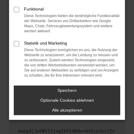
Fenster?
Funktional
Starte dein Gerät neu.
Diese Technologien bieten die bestmögliche Funktionalität
Das kann manchmal helfen, vorübergehende
der Webseite. Services von Drittanbietern wie Google
Probleme zu beheben.
Maps, Chats, Fahrzeugbewertungssystem und weitere
werden aktiviert.
Stelle sicher, dass dein Browser und dein
Betriebssystem auf dem neuesten Stand
Statistik und Marketing
sind.
Diese Technologien ermöglichen es uns, die Nutzung der
Veraltete Software birgt nicht nur ein
Webseite zu analysieren, um die Leistung zu messen und
zu verbessern. Zudem werden Technologien eingesetzt,
Sicherheitsrisiko, sondern kann auch dazu
die von dritten Werbetreibenden verwendet werden, um
führen, dass bestimmte Funktionen nicht mehr
Sie auf anderen Webseiten zu verfolgen und um Anzeigen
unterstützt werden.
zu schalten, die für Ihre Interessen relevant sind.
Wende dich an den Webseitenbetreiber.
Wenn du alle oben genannten Schritte versucht
Speichern
hast, kontaktiere uns bitte. Wir werden
Optionale Cookies ablehnen
versuchen, das Problem zu beheben. Du kannst
uns diesen Text schicken, um uns bei der
Alle akzeptieren
Fehlersuche zu unterstützen:
ewogICJuYW1lIjogIk5ldHdvcmtFcnJvciIs