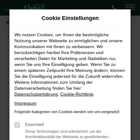
Zum
Hauptinhalt
Cookie Einstellungen
springen
Startseite
Fahrzeugangebote
Lagerwagen-Angebote
Wir nutzen Cookies, um Ihnen die bestmögliche
Nutzung unserer Webseite zu ermöglichen und unsere
Kommunikation mit Ihnen zu verbessern. Wir
Fehler: Network Error
berücksichtigen hierbei Ihre Präferenzen und
verarbeiten Daten für Marketing und Statistiken nur,
Beim Laden ist ein Fehler aufgetreten.
wenn Sie uns Ihre Einwilligung geben. Wenn Sie zu
Hier sind ein paar Tipps, die dir helfen können:
einem späteren Zeitpunkt Ihre Meinung ändern, können
Sie die Einwilligung jederzeit für die Zukunft widerrufen.
Überprüfe deine Firewall und deine
Weitere Informationen zum Umfang der
Internetverbindung.
Datenverarbeitung finden Sie hier:
Laden andere Webseiten, zum Beispiel deine
Datenschutzerklärung
,
Cookie-Richtlinie
.
Suchmaschine?
Impressum
Prüfe deine Browsererweiterungen.
Folgende Kategorien von Cookies werden von uns eingesetzt:
Manche Erweiterungen, wie Werbeblocker,
können das Laden bestimmter Seiten
Essentiell
verhindern. Funktioniert die Seite in einem
Diese Technologien sind erforderlich, um die
Kernfunktionalität der Webseite zu gewährleisten.
anderen Browser oder in einem privaten