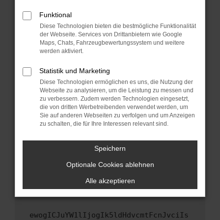
Fenster?
Funktional
Starte dein Gerät neu.
Diese Technologien bieten die bestmögliche Funktionalität
Das kann manchmal helfen, vorübergehende
der Webseite. Services von Drittanbietern wie Google
Probleme zu beheben.
Maps, Chats, Fahrzeugbewertungssystem und weitere
werden aktiviert.
Stelle sicher, dass dein Browser und dein
Betriebssystem auf dem neuesten Stand
Statistik und Marketing
sind.
Diese Technologien ermöglichen es uns, die Nutzung der
Veraltete Software birgt nicht nur ein
Webseite zu analysieren, um die Leistung zu messen und
zu verbessern. Zudem werden Technologien eingesetzt,
Sicherheitsrisiko, sondern kann auch dazu
die von dritten Werbetreibenden verwendet werden, um
führen, dass bestimmte Funktionen nicht mehr
Sie auf anderen Webseiten zu verfolgen und um Anzeigen
unterstützt werden.
zu schalten, die für Ihre Interessen relevant sind.
Wende dich an den Webseitenbetreiber.
Wenn du alle oben genannten Schritte versucht
Speichern
hast, kontaktiere uns bitte. Wir werden
Optionale Cookies ablehnen
versuchen, das Problem zu beheben. Du kannst
uns diesen Text schicken, um uns bei der
Alle akzeptieren
Fehlersuche zu unterstützen:
ewogICJuYW1lIjogIk5ldHdvcmtFcnJvciIs