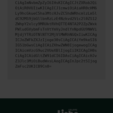
CiAgImNvbmZpZyI6IHsKICAgICJtZXRob2Qi
OiAiR0VUIiwKICAgICJ1cmwiOiAiaHR0cHM6
Ly9hcGkueC5ha3MtcHJvZC5hdWRhcmlzLm5l
dC92MS9jbGllbnRzLzE4Nzkvd2Vic2l0ZS12
ZWhpY2xlcy9MRUktRVhQTTE4NTA2P2ZpZWxk
PWludGVybmFsTnVtYmVyJndlYnNpdGU9NWVi
MjdjYTRiOTNlNTY2MjVlMWRhNGQxIiwKICAg
ICJoZWFkZXJzIjoge30sCiAgICAiYm9keSI6
IG51bGwsCiAgICAiZXhwZWN0IjogewogICAg
ICAicmVzcG9uc2VUeXBlIjogIiIKICAgIH0s
CiAgICAidGltZW91dCI6IDAsCiAgICAicHJv
Z3Jlc3MiOiBudWxsLAogICAgInJpc2t5Ijog
ZmFsc2UKICB9Cn0=