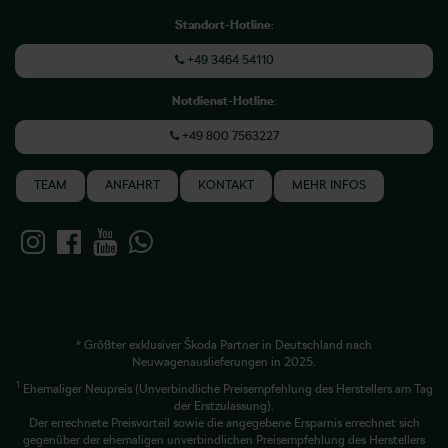
Standort-Hotline
:
+49 3464 54110
Notdienst-Hotline
:
+49 800 7563227
TEAM
ANFAHRT
KONTAKT
MEHR INFOS
* Größter exklusiver Škoda Partner in Deutschland nach
Neuwagenauslieferungen in 2025.
1
Ehemaliger Neupreis (Unverbindliche Preisempfehlung des Herstellers am Tag
der Erstzulassung).
Der errechnete Preisvorteil sowie die angegebene Ersparnis errechnet sich
gegenüber der ehemaligen unverbindlichen Preisempfehlung des Herstellers