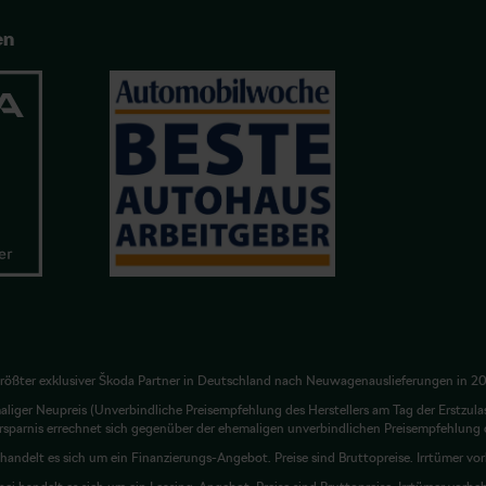
en
rößter exklusiver Škoda Partner in Deutschland nach Neuwagenauslieferungen in 2
liger Neupreis (Unverbindliche Preisempfehlung des Herstellers am Tag der Erstzula
rsparnis errechnet sich gegenüber der ehemaligen unverbindlichen Preisempfehlung d
 handelt es sich um ein Finanzierungs-Angebot. Preise sind Bruttopreise. Irrtümer vo