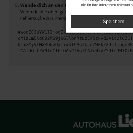
Technologien eingesetzt, die v
Wende dich an den Webseitenbetreiber.
die für Ihre Interessen relevant s
Wenn du alle oben genannten Schritte versucht hast, k
Fehlersuche zu unterstützen:
Speichern
ewogICJuYW1lIjogIk5ldHdvcmtFcnJvciIsCiAgImN
cmlzLm5ldC92MS9jbGllbnRzLzE4Nzkvd2Vic2l0ZS1
NTY2MjVlMWRhNGQxIiwKICAgICJoZWFkZXJzIjoge30
ICAidGltZW91dCI6IDAsCiAgICAicHJvZ3Jlc3MiOiB