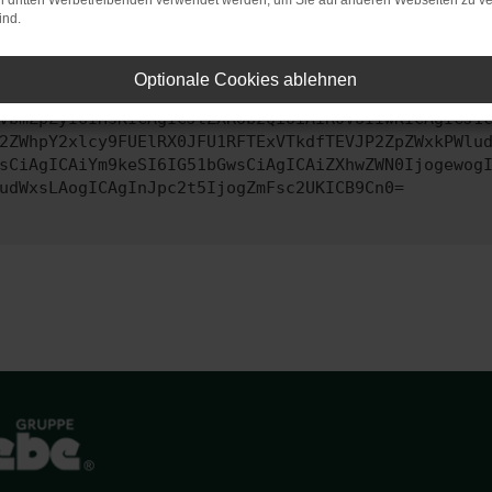
on dritten Werbetreibenden verwendet werden, um Sie auf anderen Webseiten zu ve
ind.
ontaktiere uns bitte. Wir werden versuchen, das Problem zu behe
Optionale Cookies ablehnen
vbmZpZyI6IHsKICAgICJtZXRob2QiOiAiR0VUIiwKICAgICJ1
2ZWhpY2xlcy9FUElRX0JFU1RFTExVTkdfTEVJP2ZpZWxkPWlu
sCiAgICAiYm9keSI6IG51bGwsCiAgICAiZXhwZWN0Ijogewog
udWxsLAogICAgInJpc2t5IjogZmFsc2UKICB9Cn0=