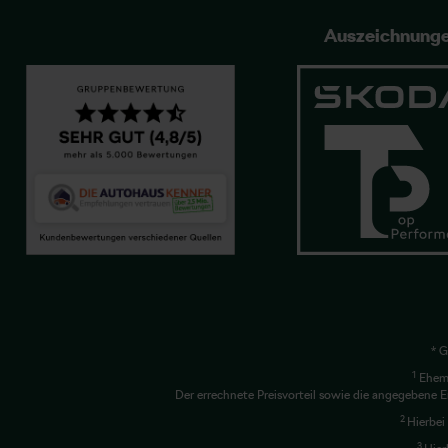
Auszeichnung
* G
1
Ehema
Der errechnete Preisvorteil sowie die angegebene E
2
Hierbei
3