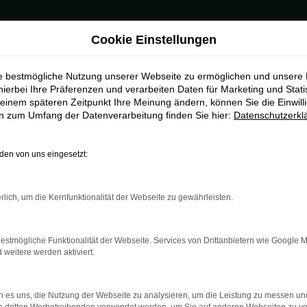
Cookie Einstellungen
ie bestmögliche Nutzung unserer Webseite zu ermöglichen und unsere
hierbei Ihre Präferenzen und verarbeiten Daten für Marketing und Stati
einem späteren Zeitpunkt Ihre Meinung ändern, können Sie die Einwillig
en zum Umfang der Datenverarbeitung finden Sie hier:
Datenschutzerkl
en von uns eingesetzt:
indung.
hine?
rlich, um die Kernfunktionalität der Webseite zu gewährleisten.
aden bestimmter Seiten verhindern. Funktioniert die Seite in e
estmögliche Funktionalität der Webseite. Services von Drittanbietern wie Google 
eitere werden aktiviert.
 zu beheben.
bssystem auf dem neuesten Stand sind.
 es uns, die Nutzung der Webseite zu analysieren, um die Leistung zu messen u
ko, sondern kann auch dazu führen, dass bestimmte Funktionen nic