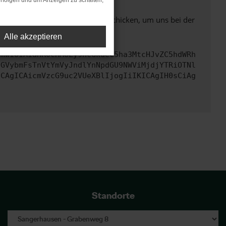
rfolgen und um Anzeigen zu schalten,
ben. Du kannst uns diesen Text schicken, um uns bei der
Alle akzeptieren
cmwiOiAiaHR0cHM6Ly9hcGkueC5ha3MtcHJvZC5hdWRh
dGVybmFsTnVtYmVyJndlYnNpdGU9NWViMjdjYTRiOTNl
ICAgICAicmVzcG9uc2VUeXBlIjogIiIKICAgIH0sCiAg
Standorte