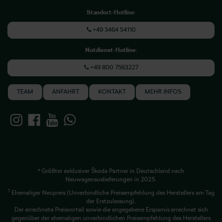
Standort-Hotline
:
+49 3464 54110
Notdienst-Hotline
:
+49 800 7563227
TEAM
ANFAHRT
KONTAKT
MEHR INFOS
* Größter exklusiver Škoda Partner in Deutschland nach
Neuwagenauslieferungen in 2025.
1
Ehemaliger Neupreis (Unverbindliche Preisempfehlung des Herstellers am Tag
der Erstzulassung).
Der errechnete Preisvorteil sowie die angegebene Ersparnis errechnet sich
gegenüber der ehemaligen unverbindlichen Preisempfehlung des Herstellers