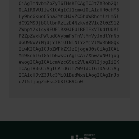
CiAgImNvbmZpZyI6IHsKICAgICJtZXRob2Qi
OiAiR0VUIiwKICAgICJ1cmwiOiAiaHR0cHM6
Ly9hcGkueC5ha3MtcHJvZC5hdWRhcmlzLm5l
dC92MS9jbGllbnRzLzE4Nzkvd2Vic2l0ZS12
ZWhpY2xlcy9FUElRX0JFU1RFTExVTkdfU0RI
P2ZpZWxkPWludGVybmFsTnVtYmVyJndlYnNp
dGU9NWViMjdjYTRiOTNlNTY2MjVlMWRhNGQx
IiwKICAgICJoZWFkZXJzIjoge30sCiAgICAi
Ym9keSI6IG51bGwsCiAgICAiZXhwZWN0Ijog
ewogICAgICAicmVzcG9uc2VUeXBlIjogIiIK
ICAgIH0sCiAgICAidGltZW91dCI6IDAsCiAg
ICAicHJvZ3Jlc3MiOiBudWxsLAogICAgInJp
c2t5IjogZmFsc2UKICB9Cn0=