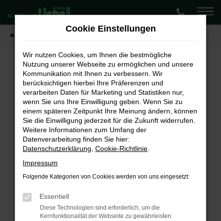
Zum
Hauptinhalt
Cookie Einstellungen
springen
Startseite
Fahrzeugangebote
Lagerwagen-Angebote
Wir nutzen Cookies, um Ihnen die bestmögliche
Nutzung unserer Webseite zu ermöglichen und unsere
Kommunikation mit Ihnen zu verbessern. Wir
Fehler: Network Error
berücksichtigen hierbei Ihre Präferenzen und
verarbeiten Daten für Marketing und Statistiken nur,
Beim Laden ist ein Fehler aufgetreten.
wenn Sie uns Ihre Einwilligung geben. Wenn Sie zu
Hier sind ein paar Tipps, die dir helfen können:
einem späteren Zeitpunkt Ihre Meinung ändern, können
Sie die Einwilligung jederzeit für die Zukunft widerrufen.
Überprüfe deine Firewall und deine
Weitere Informationen zum Umfang der
Internetverbindung.
Datenverarbeitung finden Sie hier:
Laden andere Webseiten, zum Beispiel deine
Datenschutzerklärung
,
Cookie-Richtlinie
.
Suchmaschine?
Impressum
Prüfe deine Browsererweiterungen.
Folgende Kategorien von Cookies werden von uns eingesetzt:
Manche Erweiterungen, wie Werbeblocker,
können das Laden bestimmter Seiten
Essentiell
verhindern. Funktioniert die Seite in einem
Diese Technologien sind erforderlich, um die
Kernfunktionalität der Webseite zu gewährleisten.
anderen Browser oder in einem privaten