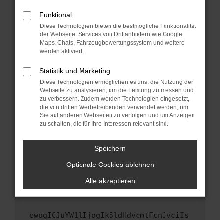
Fenster?
Funktional
Starte dein Gerät neu.
Diese Technologien bieten die bestmögliche Funktionalität
Das kann manchmal helfen, vorübergehende
der Webseite. Services von Drittanbietern wie Google
Probleme zu beheben.
Maps, Chats, Fahrzeugbewertungssystem und weitere
werden aktiviert.
Stelle sicher, dass dein Browser und dein
Betriebssystem auf dem neuesten Stand
Statistik und Marketing
sind.
Diese Technologien ermöglichen es uns, die Nutzung der
Veraltete Software birgt nicht nur ein
Webseite zu analysieren, um die Leistung zu messen und
zu verbessern. Zudem werden Technologien eingesetzt,
Sicherheitsrisiko, sondern kann auch dazu
die von dritten Werbetreibenden verwendet werden, um
führen, dass bestimmte Funktionen nicht mehr
Sie auf anderen Webseiten zu verfolgen und um Anzeigen
unterstützt werden.
zu schalten, die für Ihre Interessen relevant sind.
Wende dich an den Webseitenbetreiber.
Wenn du alle oben genannten Schritte versucht
Speichern
hast, kontaktiere uns bitte. Wir werden
Optionale Cookies ablehnen
versuchen, das Problem zu beheben. Du kannst
uns diesen Text schicken, um uns bei der
Alle akzeptieren
Fehlersuche zu unterstützen:
ewogICJuYW1lIjogIk5ldHdvcmtFcnJvciIs