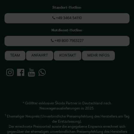
Standort-Hotline
:
+49 3464 54110
Notdienst-Hotline
:
+49 800 7563227
TEAM
ANFAHRT
KONTAKT
MEHR INFOS
* Größter exklusiver Škoda Partner in Deutschland nach
Neuwagenauslieferungen in 2025.
1
Ehemaliger Neupreis (Unverbindliche Preisempfehlung des Herstellers am Tag
der Erstzulassung).
Der errechnete Preisvorteil sowie die angegebene Ersparnis errechnet sich
gegenüber der ehemaligen unverbindlichen Preisempfehlung des Herstellers