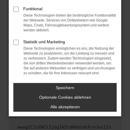
Fenster?
Funktional
Starte dein Gerät neu.
Diese Technologien bieten die bestmögliche Funktionalität
Das kann manchmal helfen, vorübergehende
der Webseite. Services von Drittanbietern wie Google
Probleme zu beheben.
Maps, Chats, Fahrzeugbewertungssystem und weitere
werden aktiviert.
Stelle sicher, dass dein Browser und dein
Betriebssystem auf dem neuesten Stand
Statistik und Marketing
sind.
Diese Technologien ermöglichen es uns, die Nutzung der
Veraltete Software birgt nicht nur ein
Webseite zu analysieren, um die Leistung zu messen und
zu verbessern. Zudem werden Technologien eingesetzt,
Sicherheitsrisiko, sondern kann auch dazu
die von dritten Werbetreibenden verwendet werden, um
führen, dass bestimmte Funktionen nicht mehr
Sie auf anderen Webseiten zu verfolgen und um Anzeigen
unterstützt werden.
zu schalten, die für Ihre Interessen relevant sind.
Wende dich an den Webseitenbetreiber.
Wenn du alle oben genannten Schritte versucht
Speichern
hast, kontaktiere uns bitte. Wir werden
Optionale Cookies ablehnen
versuchen, das Problem zu beheben. Du kannst
uns diesen Text schicken, um uns bei der
Alle akzeptieren
Fehlersuche zu unterstützen:
ewogICJuYW1lIjogIk5ldHdvcmtFcnJvciIs