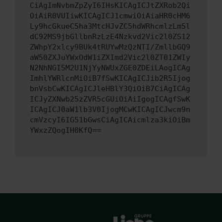
CiAgImNvbmZpZyI6IHsKICAgICJtZXRob2Qi
OiAiR0VUIiwKICAgICJ1cmwiOiAiaHR0cHM6
Ly9hcGkueC5ha3MtcHJvZC5hdWRhcmlzLm5l
dC92MS9jbGllbnRzLzE4Nzkvd2Vic2l0ZS12
ZWhpY2xlcy9BUk4tRUYwMzQzNTI/ZmllbGQ9
aW50ZXJuYWxOdW1iZXImd2Vic2l0ZT01ZWIy
N2NhNGI5M2U1NjYyNWUxZGE0ZDEiLAogICAg
ImhlYWRlcnMiOiB7fSwKICAgICJib2R5Ijog
bnVsbCwKICAgICJleHBlY3QiOiB7CiAgICAg
ICJyZXNwb25zZVR5cGUiOiAiIgogICAgfSwK
ICAgICJ0aW1lb3V0IjogMCwKICAgICJwcm9n
cmVzcyI6IG51bGwsCiAgICAicmlza3kiOiBm
YWxzZQogIH0KfQ==