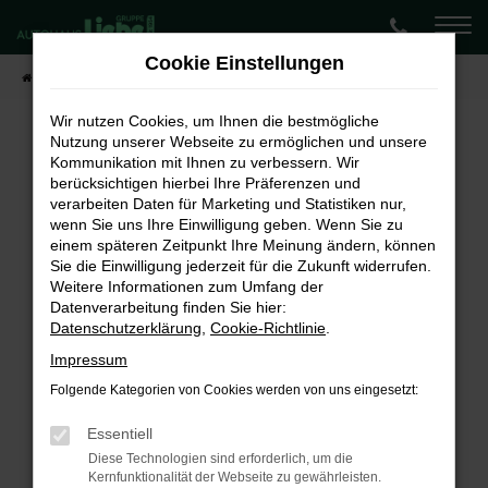
Zum
Hauptinhalt
Cookie Einstellungen
springen
Startseite
Fahrzeugangebote
Lagerwagen-Angebote
Wir nutzen Cookies, um Ihnen die bestmögliche
Nutzung unserer Webseite zu ermöglichen und unsere
Kommunikation mit Ihnen zu verbessern. Wir
Fehler: Network Error
berücksichtigen hierbei Ihre Präferenzen und
verarbeiten Daten für Marketing und Statistiken nur,
Beim Laden ist ein Fehler aufgetreten.
wenn Sie uns Ihre Einwilligung geben. Wenn Sie zu
Hier sind ein paar Tipps, die dir helfen können:
einem späteren Zeitpunkt Ihre Meinung ändern, können
Sie die Einwilligung jederzeit für die Zukunft widerrufen.
Überprüfe deine Firewall und deine
Weitere Informationen zum Umfang der
Internetverbindung.
Datenverarbeitung finden Sie hier:
Laden andere Webseiten, zum Beispiel deine
Datenschutzerklärung
,
Cookie-Richtlinie
.
Suchmaschine?
Impressum
Prüfe deine Browsererweiterungen.
Folgende Kategorien von Cookies werden von uns eingesetzt:
Manche Erweiterungen, wie Werbeblocker,
können das Laden bestimmter Seiten
Essentiell
verhindern. Funktioniert die Seite in einem
Diese Technologien sind erforderlich, um die
Kernfunktionalität der Webseite zu gewährleisten.
anderen Browser oder in einem privaten