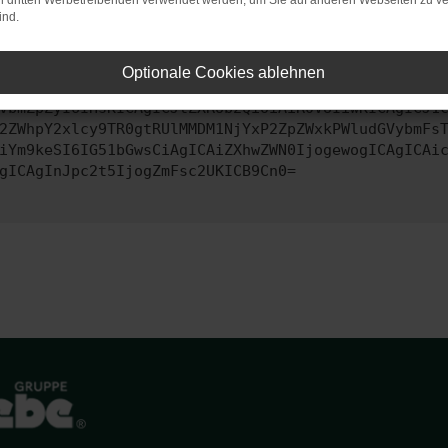
on dritten Werbetreibenden verwendet werden, um Sie auf anderen Webseiten zu ve
ind.
ontaktiere uns bitte. Wir werden versuchen, das Problem zu behe
Optionale Cookies ablehnen
vbmZpZyI6IHsKICAgICJtZXRob2QiOiAiR0VUIiwKICAgICJ1
2ZWhpY2xlcy9TR0gtRUlMMDM1NjYxP2ZpZWxkPWludGVybmFs
iYm9keSI6IG51bGwsCiAgICAiZXhwZWN0IjogewogICAgICAi
gICAgInJpc2t5IjogZmFsc2UKICB9Cn0=