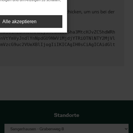
rfolgen und um Anzeigen zu schalten,
ben. Du kannst uns diesen Text schicken, um uns bei der
Alle akzeptieren
cmwiOiAiaHR0cHM6Ly9hcGkueC5ha3MtcHJvZC5hdWRh
TnVtYmVyJndlYnNpdGU9NWViMjdjYTRiOTNlNTY2MjVl
cmVzcG9uc2VUeXBlIjogIiIKICAgIH0sCiAgICAidGlt
Standorte