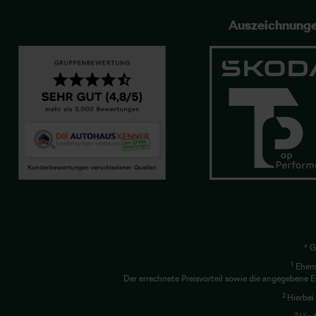
Auszeichnung
* G
1
Ehema
Der errechnete Preisvorteil sowie die angegebene E
2
Hierbei
3