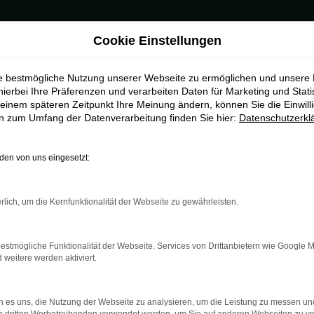
Cookie Einstellungen
ie bestmögliche Nutzung unserer Webseite zu ermöglichen und unsere
hierbei Ihre Präferenzen und verarbeiten Daten für Marketing und Stati
einem späteren Zeitpunkt Ihre Meinung ändern, können Sie die Einwillig
en zum Umfang der Datenverarbeitung finden Sie hier:
Datenschutzerkl
en von uns eingesetzt:
indung.
hine?
rlich, um die Kernfunktionalität der Webseite zu gewährleisten.
aden bestimmter Seiten verhindern. Funktioniert die Seite in e
estmögliche Funktionalität der Webseite. Services von Drittanbietern wie Google 
eitere werden aktiviert.
 zu beheben.
bssystem auf dem neuesten Stand sind.
 es uns, die Nutzung der Webseite zu analysieren, um die Leistung zu messen u
ko, sondern kann auch dazu führen, dass bestimmte Funktionen nic