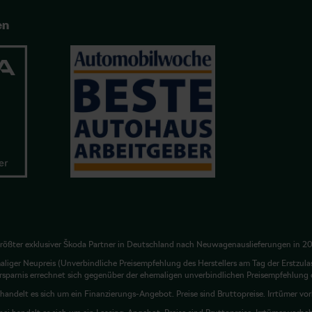
en
rößter exklusiver Škoda Partner in Deutschland nach Neuwagenauslieferungen in 2
liger Neupreis (Unverbindliche Preisempfehlung des Herstellers am Tag der Erstzula
rsparnis errechnet sich gegenüber der ehemaligen unverbindlichen Preisempfehlung d
 handelt es sich um ein Finanzierungs-Angebot. Preise sind Bruttopreise. Irrtümer vo