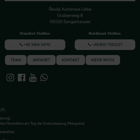
Škoda Autohaus Liebe
Grabenweg 8
06526 Sangerhausen
Standort-Hotline
:
Notdienst-Hotline
:
+49 3464 54110
+49 800 7563227
TEAM
ANFAHRT
KONTAKT
MEHR INFOS
025.
ssung).
es Herstellers am Tag der Erstzulassung (Neupreis).
rbehalten.