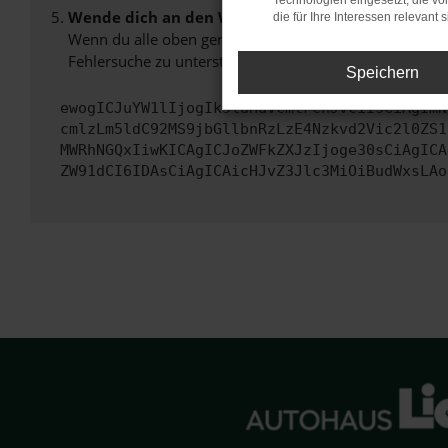
Technologien eingesetzt, die v
Wende dich an den Webseitenbetreiber.
die für Ihre Interessen relevant s
Wenn du alle oben genannten Schritte versucht hast, k
Fehlersuche zu unterstützen:
Speichern
ewogICJuYW1lIjogIk5ldHdvcmtFcnJvciIsCiAgImN
cmlzLm5ldC92MS9jbGllbnRzLzE4Nzkvd2Vic2l0ZS1
MWRhNGQxIiwKICAgICJoZWFkZXJzIjoge30sCiAgICA
ZW91dCI6IDAsCiAgICAicHJvZ3Jlc3MiOiBudWxsLAo