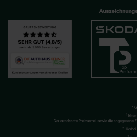
Auszeichnung
* G
1
Ehema
Der errechnete Preisvorteil sowie die angegebene E
2
Hierbei
3