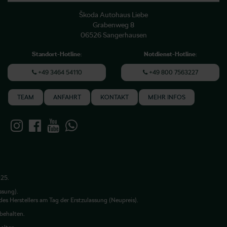
Škoda Autohaus Liebe
Grabenweg 8
06526 Sangerhausen
Standort-Hotline
:
Notdienst-Hotline
:
+49 3464 54110
+49 800 7563227
TEAM
ANFAHRT
KONTAKT
MEHR INFOS
025.
ssung).
es Herstellers am Tag der Erstzulassung (Neupreis).
rbehalten.