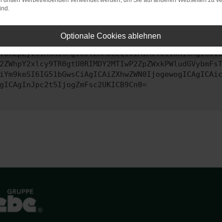
on dritten Werbetreibenden verwendet werden, um Sie auf anderen Webseiten zu ve
ind.
ontaktiere uns bitte. Wir werden versuchen, das Problem zu behe
Optionale Cookies ablehnen
vbmZpZyI6IHsKICAgICJtZXRob2QiOiAiR0VUIiwKICAgICJ1
2ZWhpY2xlcy9TR0gtU0RIMDY2MTIwP2ZpZWxkPWludGVybmFs
iYm9keSI6IG51bGwsCiAgICAiZXhwZWN0IjogewogICAgICAi
gICAgInJpc2t5IjogZmFsc2UKICB9Cn0=