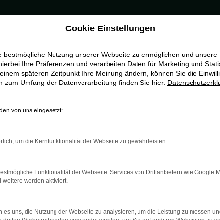
Cookie Einstellungen
ie bestmögliche Nutzung unserer Webseite zu ermöglichen und unsere
hierbei Ihre Präferenzen und verarbeiten Daten für Marketing und Stati
einem späteren Zeitpunkt Ihre Meinung ändern, können Sie die Einwillig
en zum Umfang der Datenverarbeitung finden Sie hier:
Datenschutzerkl
en von uns eingesetzt:
indung.
hine?
rlich, um die Kernfunktionalität der Webseite zu gewährleisten.
aden bestimmter Seiten verhindern. Funktioniert die Seite in e
estmögliche Funktionalität der Webseite. Services von Drittanbietern wie Google 
eitere werden aktiviert.
 zu beheben.
bssystem auf dem neuesten Stand sind.
 es uns, die Nutzung der Webseite zu analysieren, um die Leistung zu messen u
ko, sondern kann auch dazu führen, dass bestimmte Funktionen nic