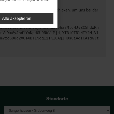
rfolgen und um Anzeigen zu schalten,
ben. Du kannst uns diesen Text schicken, um uns bei der
Alle akzeptieren
cmwiOiAiaHR0cHM6Ly9hcGkueC5ha3MtcHJvZC5hdWRh
TnVtYmVyJndlYnNpdGU9NWViMjdjYTRiOTNlNTY2MjVl
cmVzcG9uc2VUeXBlIjogIiIKICAgIH0sCiAgICAidGlt
Standorte