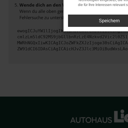
Technologien eingesetzt, die v
Wende dich an den Webseitenbetreiber.
die für Ihre Interessen relevant s
Wenn du alle oben genannten Schritte versucht hast, k
Fehlersuche zu unterstützen:
Speichern
ewogICJuYW1lIjogIk5ldHdvcmtFcnJvciIsCiAgImN
cmlzLm5ldC92MS9jbGllbnRzLzE4Nzkvd2Vic2l0ZS1
MWRhNGQxIiwKICAgICJoZWFkZXJzIjoge30sCiAgICA
ZW91dCI6IDAsCiAgICAicHJvZ3Jlc3MiOiBudWxsLAo