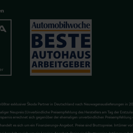
en
rößter exklusiver Škoda Partner in Deutschland nach Neuwagenauslieferungen in 2
liger Neupreis (Unverbindliche Preisempfehlung des Herstellers am Tag der Erstzula
rsparnis errechnet sich gegenüber der ehemaligen unverbindlichen Preisempfehlung d
 handelt es sich um ein Finanzierungs-Angebot. Preise sind Bruttopreise. Irrtümer vo