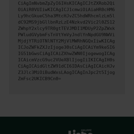
CiAgImNvbmZpZyI6IHsKICAgICJtZXRob2Qi
OiAiR0VUIiwKICAgICJ1cmwiOiAiaHR0cHM6
Ly9hcGkueC5ha3MtcHJvZC5hdWRhcmlzLm5l
dC92MS9jbGllbnRzLzE4Nzkvd2Vic2l0ZS12
ZWhpY2xlcy9TR0gtTEVJMDI1MDUyP2ZpZWxk
PWludGVybmFsTnVtYmVyJndlYnNpdGU9NWVi
MjdjYTRiOTNlNTY2MjVlMWRhNGQxIiwKICAg
ICJoZWFkZXJzIjoge30sCiAgICAiYm9keSI6
IG51bGwsCiAgICAiZXhwZWN0IjogewogICAg
ICAicmVzcG9uc2VUeXBlIjogIiIKICAgIH0s
CiAgICAidGltZW91dCI6IDAsCiAgICAicHJv
Z3Jlc3MiOiBudWxsLAogICAgInJpc2t5Ijog
ZmFsc2UKICB9Cn0=