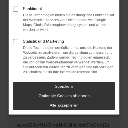
Fenster?
Funktional
Starte dein Gerät neu.
Diese Technologien bieten die bestmögliche Funktionalität
Das kann manchmal helfen, vorübergehende
der Webseite. Services von Drittanbietern wie Google
Probleme zu beheben.
Maps, Chats, Fahrzeugbewertungssystem und weitere
werden aktiviert.
Stelle sicher, dass dein Browser und dein
Betriebssystem auf dem neuesten Stand
Statistik und Marketing
sind.
Diese Technologien ermöglichen es uns, die Nutzung der
Veraltete Software birgt nicht nur ein
Webseite zu analysieren, um die Leistung zu messen und
zu verbessern. Zudem werden Technologien eingesetzt,
Sicherheitsrisiko, sondern kann auch dazu
die von dritten Werbetreibenden verwendet werden, um
führen, dass bestimmte Funktionen nicht mehr
Sie auf anderen Webseiten zu verfolgen und um Anzeigen
unterstützt werden.
zu schalten, die für Ihre Interessen relevant sind.
Wende dich an den Webseitenbetreiber.
Wenn du alle oben genannten Schritte versucht
Speichern
hast, kontaktiere uns bitte. Wir werden
Optionale Cookies ablehnen
versuchen, das Problem zu beheben. Du kannst
uns diesen Text schicken, um uns bei der
Alle akzeptieren
Fehlersuche zu unterstützen:
ewogICJuYW1lIjogIk5ldHdvcmtFcnJvciIs