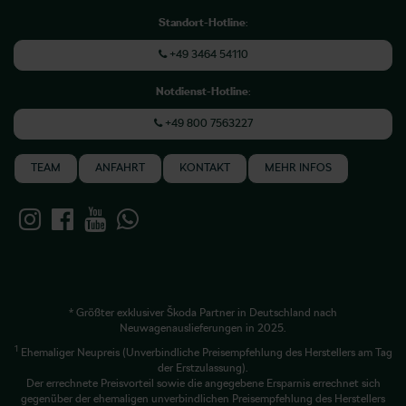
Standort-Hotline
:
+49 3464 54110
Notdienst-Hotline
:
+49 800 7563227
TEAM
ANFAHRT
KONTAKT
MEHR INFOS
* Größter exklusiver Škoda Partner in Deutschland nach
Neuwagenauslieferungen in 2025.
1
Ehemaliger Neupreis (Unverbindliche Preisempfehlung des Herstellers am Tag
der Erstzulassung).
Der errechnete Preisvorteil sowie die angegebene Ersparnis errechnet sich
gegenüber der ehemaligen unverbindlichen Preisempfehlung des Herstellers