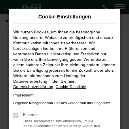
Zum
Hauptinhalt
Cookie Einstellungen
springen
Startseite
Fahrzeugangebote
Lagerwagen-Angebote
Wir nutzen Cookies, um Ihnen die bestmögliche
Nutzung unserer Webseite zu ermöglichen und unsere
Kommunikation mit Ihnen zu verbessern. Wir
Fehler: Network Error
berücksichtigen hierbei Ihre Präferenzen und
verarbeiten Daten für Marketing und Statistiken nur,
Beim Laden ist ein Fehler aufgetreten.
wenn Sie uns Ihre Einwilligung geben. Wenn Sie zu
Hier sind ein paar Tipps, die dir helfen können:
einem späteren Zeitpunkt Ihre Meinung ändern, können
Sie die Einwilligung jederzeit für die Zukunft widerrufen.
Überprüfe deine Firewall und deine
Weitere Informationen zum Umfang der
Internetverbindung.
Datenverarbeitung finden Sie hier:
Laden andere Webseiten, zum Beispiel deine
Datenschutzerklärung
,
Cookie-Richtlinie
.
Suchmaschine?
Impressum
Prüfe deine Browsererweiterungen.
Folgende Kategorien von Cookies werden von uns eingesetzt:
Manche Erweiterungen, wie Werbeblocker,
können das Laden bestimmter Seiten
Essentiell
verhindern. Funktioniert die Seite in einem
Diese Technologien sind erforderlich, um die
Kernfunktionalität der Webseite zu gewährleisten.
anderen Browser oder in einem privaten