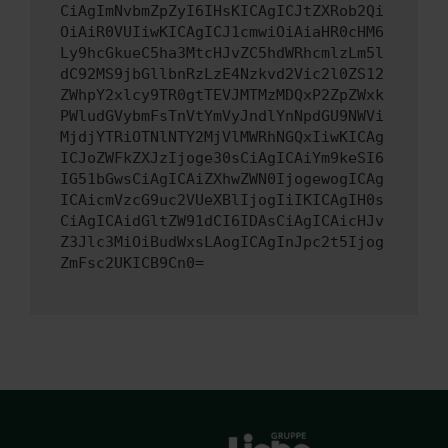
CiAgImNvbmZpZyI6IHsKICAgICJtZXRob2Qi
OiAiR0VUIiwKICAgICJ1cmwiOiAiaHR0cHM6
Ly9hcGkueC5ha3MtcHJvZC5hdWRhcmlzLm5l
dC92MS9jbGllbnRzLzE4Nzkvd2Vic2l0ZS12
ZWhpY2xlcy9TR0gtTEVJMTMzMDQxP2ZpZWxk
PWludGVybmFsTnVtYmVyJndlYnNpdGU9NWVi
MjdjYTRiOTNlNTY2MjVlMWRhNGQxIiwKICAg
ICJoZWFkZXJzIjoge30sCiAgICAiYm9keSI6
IG51bGwsCiAgICAiZXhwZWN0IjogewogICAg
ICAicmVzcG9uc2VUeXBlIjogIiIKICAgIH0s
CiAgICAidGltZW91dCI6IDAsCiAgICAicHJv
Z3Jlc3MiOiBudWxsLAogICAgInJpc2t5Ijog
ZmFsc2UKICB9Cn0=