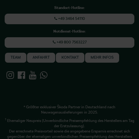
Standort-Hotline
:
+49 3464 54110
Notdienst-Hotline
:
+49 800 7563227
TEAM
ANFAHRT
KONTAKT
MEHR INFOS
* Größter exklusiver Škoda Partner in Deutschland nach
Neuwagenauslieferungen in 2025.
1
Ehemaliger Neupreis (Unverbindliche Preisempfehlung des Herstellers am Tag
der Erstzulassung).
Der errechnete Preisvorteil sowie die angegebene Ersparnis errechnet sich
gegenüber der ehemaligen unverbindlichen Preisempfehlung des Herstellers