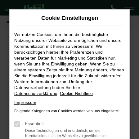
Zum
Hauptinhalt
Cookie Einstellungen
springen
Startseite
Fahrzeugangebote
Lagerwagen-Angebote
Wir nutzen Cookies, um Ihnen die bestmögliche
Nutzung unserer Webseite zu ermöglichen und unsere
Kommunikation mit Ihnen zu verbessern. Wir
Fehler: Network Error
berücksichtigen hierbei Ihre Präferenzen und
verarbeiten Daten für Marketing und Statistiken nur,
Beim Laden ist ein Fehler aufgetreten.
wenn Sie uns Ihre Einwilligung geben. Wenn Sie zu
Hier sind ein paar Tipps, die dir helfen können:
einem späteren Zeitpunkt Ihre Meinung ändern, können
Sie die Einwilligung jederzeit für die Zukunft widerrufen.
Überprüfe deine Firewall und deine
Weitere Informationen zum Umfang der
Internetverbindung.
Datenverarbeitung finden Sie hier:
Laden andere Webseiten, zum Beispiel deine
Datenschutzerklärung
,
Cookie-Richtlinie
.
Suchmaschine?
Impressum
Prüfe deine Browsererweiterungen.
Folgende Kategorien von Cookies werden von uns eingesetzt:
Manche Erweiterungen, wie Werbeblocker,
können das Laden bestimmter Seiten
Essentiell
verhindern. Funktioniert die Seite in einem
Diese Technologien sind erforderlich, um die
Kernfunktionalität der Webseite zu gewährleisten.
anderen Browser oder in einem privaten