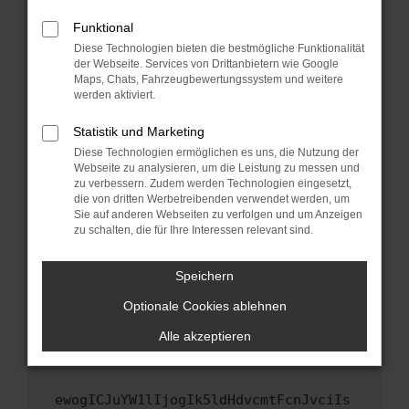
Fenster?
Funktional
Starte dein Gerät neu.
Diese Technologien bieten die bestmögliche Funktionalität
Das kann manchmal helfen, vorübergehende
der Webseite. Services von Drittanbietern wie Google
Probleme zu beheben.
Maps, Chats, Fahrzeugbewertungssystem und weitere
werden aktiviert.
Stelle sicher, dass dein Browser und dein
Betriebssystem auf dem neuesten Stand
Statistik und Marketing
sind.
Diese Technologien ermöglichen es uns, die Nutzung der
Veraltete Software birgt nicht nur ein
Webseite zu analysieren, um die Leistung zu messen und
zu verbessern. Zudem werden Technologien eingesetzt,
Sicherheitsrisiko, sondern kann auch dazu
die von dritten Werbetreibenden verwendet werden, um
führen, dass bestimmte Funktionen nicht mehr
Sie auf anderen Webseiten zu verfolgen und um Anzeigen
unterstützt werden.
zu schalten, die für Ihre Interessen relevant sind.
Wende dich an den Webseitenbetreiber.
Wenn du alle oben genannten Schritte versucht
Speichern
hast, kontaktiere uns bitte. Wir werden
Optionale Cookies ablehnen
versuchen, das Problem zu beheben. Du kannst
uns diesen Text schicken, um uns bei der
Alle akzeptieren
Fehlersuche zu unterstützen:
ewogICJuYW1lIjogIk5ldHdvcmtFcnJvciIs