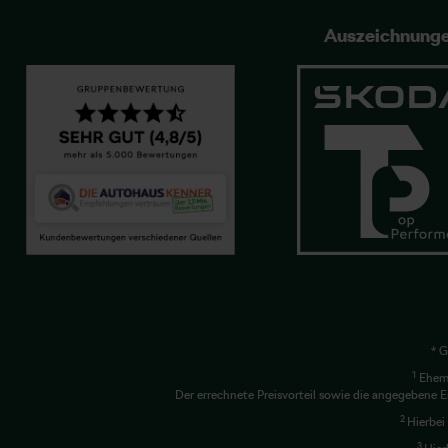
Auszeichnung
* G
1
Ehema
Der errechnete Preisvorteil sowie die angegebene E
2
Hierbei
3