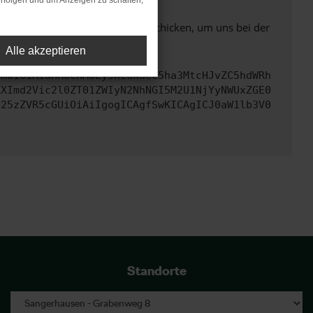
rfolgen und um Anzeigen zu schalten,
ben. Du kannst uns diesen Text schicken, um uns bei der
Alle akzeptieren
cmwiOiAiaHR0cHM6Ly9hcGkueC5ha3MtcHJvZC5hdWRh
ZXImd2Vic2l0ZT01ZWIyN2NhNGI5M2U1NjYyNWUxZGE0
b25zZVR5cGUiOiAiIgogICAgfSwKICAgICJ0aW1lb3V0
Standorte