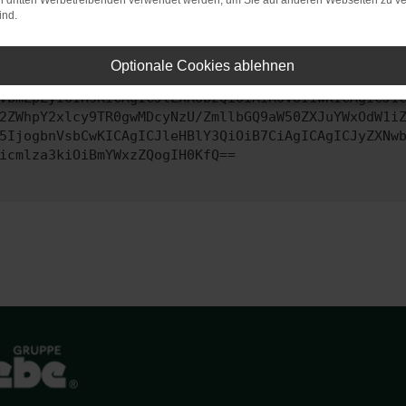
on dritten Werbetreibenden verwendet werden, um Sie auf anderen Webseiten zu ve
ind.
ontaktiere uns bitte. Wir werden versuchen, das Problem zu behe
Optionale Cookies ablehnen
vbmZpZyI6IHsKICAgICJtZXRob2QiOiAiR0VUIiwKICAgICJ1
2ZWhpY2xlcy9TR0gwMDcyNzU/ZmllbGQ9aW50ZXJuYWxOdW1i
5IjogbnVsbCwKICAgICJleHBlY3QiOiB7CiAgICAgICJyZXNw
icmlza3kiOiBmYWxzZQogIH0KfQ==