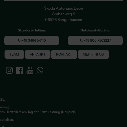
Škoda Autohaus Liebe
Grabenweg 8
06526 Sangerhausen
Standort-Hotline
:
Notdienst-Hotline
:
+49 3464 54110
+49 800 7563227
TEAM
ANFAHRT
KONTAKT
MEHR INFOS
025.
ssung).
es Herstellers am Tag der Erstzulassung (Neupreis).
rbehalten.