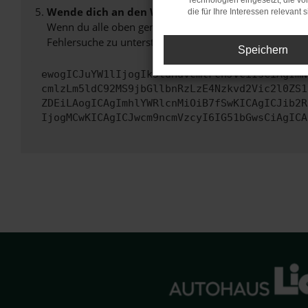
Technologien eingesetzt, die v
Wende dich an den Webseitenbetreiber.
die für Ihre Interessen relevant s
Wenn du alle oben genannten Schritte versucht hast, k
Fehlersuche zu unterstützen:
Speichern
ewogICJuYW1lIjogIk5ldHdvcmtFcnJvciIsCiAgImN
cmlzLm5ldC92MS9jbGllbnRzLzE4Nzkvd2Vic2l0ZS1
ZDEiLAogICAgImhlYWRlcnMiOiB7fSwKICAgICJib2R
IjogMCwKICAgICJwcm9ncmVzcyI6IG51bGwsCiAgICA