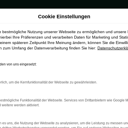
Cookie Einstellungen
ie bestmögliche Nutzung unserer Webseite zu ermöglichen und unsere
hierbei Ihre Präferenzen und verarbeiten Daten für Marketing und Stati
einem späteren Zeitpunkt Ihre Meinung ändern, können Sie die Einwillig
en zum Umfang der Datenverarbeitung finden Sie hier:
Datenschutzerkl
en von uns eingesetzt:
indung.
hine?
rlich, um die Kernfunktionalität der Webseite zu gewährleisten.
aden bestimmter Seiten verhindern. Funktioniert die Seite in e
estmögliche Funktionalität der Webseite. Services von Drittanbietern wie Google 
eitere werden aktiviert.
 zu beheben.
bssystem auf dem neuesten Stand sind.
 es uns, die Nutzung der Webseite zu analysieren, um die Leistung zu messen u
ko, sondern kann auch dazu führen, dass bestimmte Funktionen nic