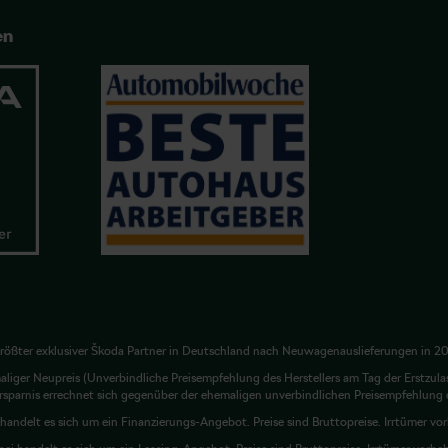
en
rößter exklusiver Škoda Partner in Deutschland nach Neuwagenauslieferungen in 2
liger Neupreis (Unverbindliche Preisempfehlung des Herstellers am Tag der Erstzula
rsparnis errechnet sich gegenüber der ehemaligen unverbindlichen Preisempfehlung d
 handelt es sich um ein Finanzierungs-Angebot. Preise sind Bruttopreise. Irrtümer vo