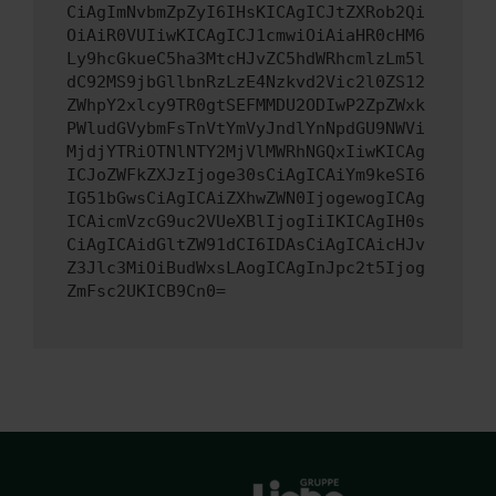
CiAgImNvbmZpZyI6IHsKICAgICJtZXRob2Qi
OiAiR0VUIiwKICAgICJ1cmwiOiAiaHR0cHM6
Ly9hcGkueC5ha3MtcHJvZC5hdWRhcmlzLm5l
dC92MS9jbGllbnRzLzE4Nzkvd2Vic2l0ZS12
ZWhpY2xlcy9TR0gtSEFMMDU2ODIwP2ZpZWxk
PWludGVybmFsTnVtYmVyJndlYnNpdGU9NWVi
MjdjYTRiOTNlNTY2MjVlMWRhNGQxIiwKICAg
ICJoZWFkZXJzIjoge30sCiAgICAiYm9keSI6
IG51bGwsCiAgICAiZXhwZWN0IjogewogICAg
ICAicmVzcG9uc2VUeXBlIjogIiIKICAgIH0s
CiAgICAidGltZW91dCI6IDAsCiAgICAicHJv
Z3Jlc3MiOiBudWxsLAogICAgInJpc2t5Ijog
ZmFsc2UKICB9Cn0=