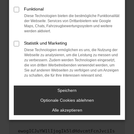
Fenster?
Funktional
Starte dein Gerät neu.
Diese Technologien bieten die bestmögliche Funktionalität
Das kann manchmal helfen, vorübergehende
der Webseite. Services von Drittanbietern wie Google
Probleme zu beheben.
Maps, Chats, Fahrzeugbewertungssystem und weitere
werden aktiviert.
Stelle sicher, dass dein Browser und dein
Betriebssystem auf dem neuesten Stand
Statistik und Marketing
sind.
Diese Technologien ermöglichen es uns, die Nutzung der
Veraltete Software birgt nicht nur ein
Webseite zu analysieren, um die Leistung zu messen und
zu verbessern. Zudem werden Technologien eingesetzt,
Sicherheitsrisiko, sondern kann auch dazu
die von dritten Werbetreibenden verwendet werden, um
führen, dass bestimmte Funktionen nicht mehr
Sie auf anderen Webseiten zu verfolgen und um Anzeigen
unterstützt werden.
zu schalten, die für Ihre Interessen relevant sind.
Wende dich an den Webseitenbetreiber.
Wenn du alle oben genannten Schritte versucht
Speichern
hast, kontaktiere uns bitte. Wir werden
Optionale Cookies ablehnen
versuchen, das Problem zu beheben. Du kannst
uns diesen Text schicken, um uns bei der
Alle akzeptieren
Fehlersuche zu unterstützen:
ewogICJuYW1lIjogIk5ldHdvcmtFcnJvciIs