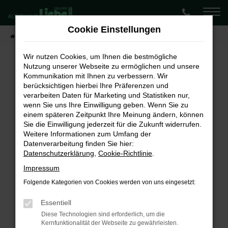
Zum
Hauptinhalt
Cookie Einstellungen
springen
Startseite
Fahrzeugangebote
Lagerwagen-Angebote
Wir nutzen Cookies, um Ihnen die bestmögliche
Nutzung unserer Webseite zu ermöglichen und unsere
Kommunikation mit Ihnen zu verbessern. Wir
Fehler: Network Error
berücksichtigen hierbei Ihre Präferenzen und
verarbeiten Daten für Marketing und Statistiken nur,
Beim Laden ist ein Fehler aufgetreten.
wenn Sie uns Ihre Einwilligung geben. Wenn Sie zu
Hier sind ein paar Tipps, die dir helfen können:
einem späteren Zeitpunkt Ihre Meinung ändern, können
Sie die Einwilligung jederzeit für die Zukunft widerrufen.
Überprüfe deine Firewall und deine
Weitere Informationen zum Umfang der
Internetverbindung.
Datenverarbeitung finden Sie hier:
Laden andere Webseiten, zum Beispiel deine
Datenschutzerklärung
,
Cookie-Richtlinie
.
Suchmaschine?
Impressum
Prüfe deine Browsererweiterungen.
Folgende Kategorien von Cookies werden von uns eingesetzt:
Manche Erweiterungen, wie Werbeblocker,
können das Laden bestimmter Seiten
Essentiell
verhindern. Funktioniert die Seite in einem
Diese Technologien sind erforderlich, um die
Kernfunktionalität der Webseite zu gewährleisten.
anderen Browser oder in einem privaten