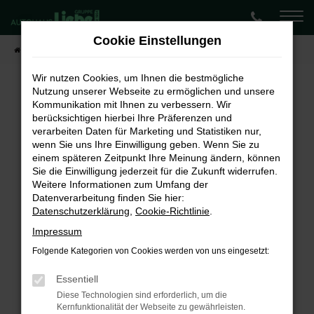
Zum
Hauptinhalt
Cookie Einstellungen
springen
Startseite
Fahrzeugangebote
Lagerwagen-Angebote
Wir nutzen Cookies, um Ihnen die bestmögliche
Nutzung unserer Webseite zu ermöglichen und unsere
Kommunikation mit Ihnen zu verbessern. Wir
Fehler: Network Error
berücksichtigen hierbei Ihre Präferenzen und
verarbeiten Daten für Marketing und Statistiken nur,
Beim Laden ist ein Fehler aufgetreten.
wenn Sie uns Ihre Einwilligung geben. Wenn Sie zu
Hier sind ein paar Tipps, die dir helfen können:
einem späteren Zeitpunkt Ihre Meinung ändern, können
Sie die Einwilligung jederzeit für die Zukunft widerrufen.
Überprüfe deine Firewall und deine
Weitere Informationen zum Umfang der
Internetverbindung.
Datenverarbeitung finden Sie hier:
Laden andere Webseiten, zum Beispiel deine
Datenschutzerklärung
,
Cookie-Richtlinie
.
Suchmaschine?
Impressum
Prüfe deine Browsererweiterungen.
Folgende Kategorien von Cookies werden von uns eingesetzt:
Manche Erweiterungen, wie Werbeblocker,
können das Laden bestimmter Seiten
Essentiell
verhindern. Funktioniert die Seite in einem
Diese Technologien sind erforderlich, um die
Kernfunktionalität der Webseite zu gewährleisten.
anderen Browser oder in einem privaten