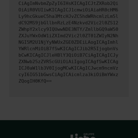
CiAgImNvbmZpZyI6IHsKICAgICJtZXRob2Qi
OiAiR0VUIiwKICAgICJ1cmwiOiAiaHR0cHM6
Ly9hcGkueC5ha3MtcHJvZC5hdWRhcmlzLm5l
dC92MS9jbGllbnRzLzE4Nzkvd2Vic2l0ZS12
ZWhpY2xlcy9IQUwwNDE3NTY/ZmllbGQ9aW50
ZXJuYWxOdW1iZXImd2Vic2l0ZT01ZWIyN2Nh
NGI5M2U1NjYyNWUxZGE0ZDEiLAogICAgImhl
YWRlcnMiOiB7fSwKICAgICJib2R5IjogbnVs
bCwKICAgICJleHBlY3QiOiB7CiAgICAgICJy
ZXNwb25zZVR5cGUiOiAiIgogICAgfSwKICAg
ICJ0aW1lb3V0IjogMCwKICAgICJwcm9ncmVz
cyI6IG51bGwsCiAgICAicmlza3kiOiBmYWxz
ZQogIH0KfQ==