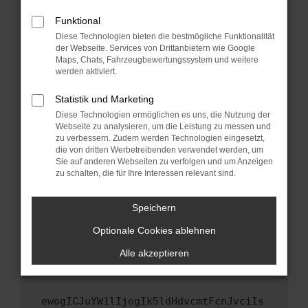
Fenster?
Funktional
Starte dein Gerät neu.
Diese Technologien bieten die bestmögliche Funktionalität
Das kann manchmal helfen, vorübergehende
der Webseite. Services von Drittanbietern wie Google
Probleme zu beheben.
Maps, Chats, Fahrzeugbewertungssystem und weitere
werden aktiviert.
Stelle sicher, dass dein Browser und dein
Betriebssystem auf dem neuesten Stand
Statistik und Marketing
sind.
Diese Technologien ermöglichen es uns, die Nutzung der
Veraltete Software birgt nicht nur ein
Webseite zu analysieren, um die Leistung zu messen und
zu verbessern. Zudem werden Technologien eingesetzt,
Sicherheitsrisiko, sondern kann auch dazu
die von dritten Werbetreibenden verwendet werden, um
führen, dass bestimmte Funktionen nicht mehr
Sie auf anderen Webseiten zu verfolgen und um Anzeigen
unterstützt werden.
zu schalten, die für Ihre Interessen relevant sind.
Wende dich an den Webseitenbetreiber.
Wenn du alle oben genannten Schritte versucht
Speichern
hast, kontaktiere uns bitte. Wir werden
Optionale Cookies ablehnen
versuchen, das Problem zu beheben. Du kannst
uns diesen Text schicken, um uns bei der
Alle akzeptieren
Fehlersuche zu unterstützen:
ewogICJuYW1lIjogIk5ldHdvcmtFcnJvciIs