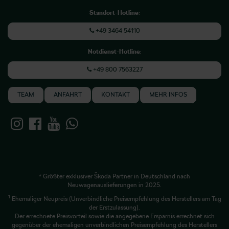
Standort-Hotline
:
+49 3464 54110
Notdienst-Hotline
:
+49 800 7563227
TEAM
ANFAHRT
KONTAKT
MEHR INFOS
* Größter exklusiver Škoda Partner in Deutschland nach
Neuwagenauslieferungen in 2025.
1
Ehemaliger Neupreis (Unverbindliche Preisempfehlung des Herstellers am Tag
der Erstzulassung).
Der errechnete Preisvorteil sowie die angegebene Ersparnis errechnet sich
gegenüber der ehemaligen unverbindlichen Preisempfehlung des Herstellers