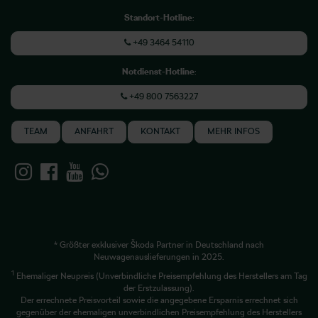
Standort-Hotline
:
+49 3464 54110
Notdienst-Hotline
:
+49 800 7563227
TEAM
ANFAHRT
KONTAKT
MEHR INFOS
* Größter exklusiver Škoda Partner in Deutschland nach
Neuwagenauslieferungen in 2025.
1
Ehemaliger Neupreis (Unverbindliche Preisempfehlung des Herstellers am Tag
der Erstzulassung).
Der errechnete Preisvorteil sowie die angegebene Ersparnis errechnet sich
gegenüber der ehemaligen unverbindlichen Preisempfehlung des Herstellers