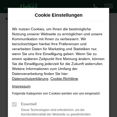
Zum
Hauptinhalt
Cookie Einstellungen
springen
Startseite
Fahrzeugangebote
Lagerwagen-Angebote
Wir nutzen Cookies, um Ihnen die bestmögliche
Nutzung unserer Webseite zu ermöglichen und unsere
Kommunikation mit Ihnen zu verbessern. Wir
Fehler: Network Error
berücksichtigen hierbei Ihre Präferenzen und
verarbeiten Daten für Marketing und Statistiken nur,
Beim Laden ist ein Fehler aufgetreten.
wenn Sie uns Ihre Einwilligung geben. Wenn Sie zu
Hier sind ein paar Tipps, die dir helfen können:
einem späteren Zeitpunkt Ihre Meinung ändern, können
Sie die Einwilligung jederzeit für die Zukunft widerrufen.
Überprüfe deine Firewall und deine
Weitere Informationen zum Umfang der
Internetverbindung.
Datenverarbeitung finden Sie hier:
Laden andere Webseiten, zum Beispiel deine
Datenschutzerklärung
,
Cookie-Richtlinie
.
Suchmaschine?
Impressum
Prüfe deine Browsererweiterungen.
Folgende Kategorien von Cookies werden von uns eingesetzt:
Manche Erweiterungen, wie Werbeblocker,
können das Laden bestimmter Seiten
Essentiell
verhindern. Funktioniert die Seite in einem
Diese Technologien sind erforderlich, um die
Kernfunktionalität der Webseite zu gewährleisten.
anderen Browser oder in einem privaten