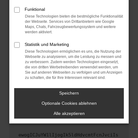
Fenster?
Funktional
Starte dein Gerät neu.
Diese Technologien bieten die bestmögliche Funktionalität
Das kann manchmal helfen, vorübergehende
der Webseite. Services von Drittanbietern wie Google
Probleme zu beheben.
Maps, Chats, Fahrzeugbewertungssystem und weitere
werden aktiviert.
Stelle sicher, dass dein Browser und dein
Betriebssystem auf dem neuesten Stand
Statistik und Marketing
sind.
Diese Technologien ermöglichen es uns, die Nutzung der
Veraltete Software birgt nicht nur ein
Webseite zu analysieren, um die Leistung zu messen und
zu verbessern. Zudem werden Technologien eingesetzt,
Sicherheitsrisiko, sondern kann auch dazu
die von dritten Werbetreibenden verwendet werden, um
führen, dass bestimmte Funktionen nicht mehr
Sie auf anderen Webseiten zu verfolgen und um Anzeigen
unterstützt werden.
zu schalten, die für Ihre Interessen relevant sind.
Wende dich an den Webseitenbetreiber.
Wenn du alle oben genannten Schritte versucht
Speichern
hast, kontaktiere uns bitte. Wir werden
Optionale Cookies ablehnen
versuchen, das Problem zu beheben. Du kannst
uns diesen Text schicken, um uns bei der
Alle akzeptieren
Fehlersuche zu unterstützen:
ewogICJuYW1lIjogIk5ldHdvcmtFcnJvciIs