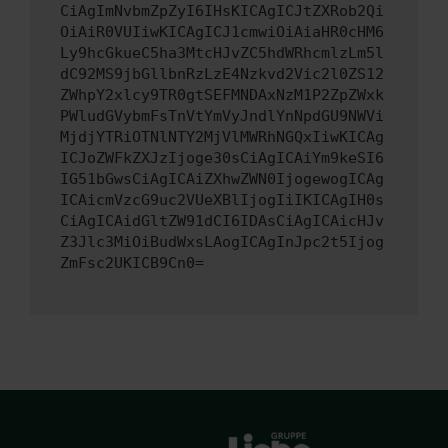
CiAgImNvbmZpZyI6IHsKICAgICJtZXRob2Qi
OiAiR0VUIiwKICAgICJ1cmwiOiAiaHR0cHM6
Ly9hcGkueC5ha3MtcHJvZC5hdWRhcmlzLm5l
dC92MS9jbGllbnRzLzE4Nzkvd2Vic2l0ZS12
ZWhpY2xlcy9TR0gtSEFMNDAxNzM1P2ZpZWxk
PWludGVybmFsTnVtYmVyJndlYnNpdGU9NWVi
MjdjYTRiOTNlNTY2MjVlMWRhNGQxIiwKICAg
ICJoZWFkZXJzIjoge30sCiAgICAiYm9keSI6
IG51bGwsCiAgICAiZXhwZWN0IjogewogICAg
ICAicmVzcG9uc2VUeXBlIjogIiIKICAgIH0s
CiAgICAidGltZW91dCI6IDAsCiAgICAicHJv
Z3Jlc3MiOiBudWxsLAogICAgInJpc2t5Ijog
ZmFsc2UKICB9Cn0=