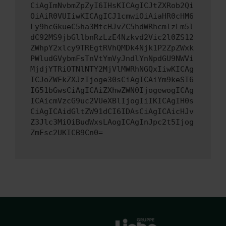
CiAgImNvbmZpZyI6IHsKICAgICJtZXRob2Qi
OiAiR0VUIiwKICAgICJ1cmwiOiAiaHR0cHM6
Ly9hcGkueC5ha3MtcHJvZC5hdWRhcmlzLm5l
dC92MS9jbGllbnRzLzE4Nzkvd2Vic2l0ZS12
ZWhpY2xlcy9TREgtRVhQMDk4Njk1P2ZpZWxk
PWludGVybmFsTnVtYmVyJndlYnNpdGU9NWVi
MjdjYTRiOTNlNTY2MjVlMWRhNGQxIiwKICAg
ICJoZWFkZXJzIjoge30sCiAgICAiYm9keSI6
IG51bGwsCiAgICAiZXhwZWN0IjogewogICAg
ICAicmVzcG9uc2VUeXBlIjogIiIKICAgIH0s
CiAgICAidGltZW91dCI6IDAsCiAgICAicHJv
Z3Jlc3MiOiBudWxsLAogICAgInJpc2t5Ijog
ZmFsc2UKICB9Cn0=