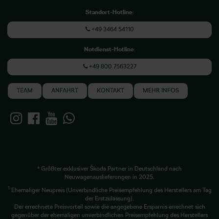
Standort-Hotline
:
+49 3464 54110
Notdienst-Hotline
:
+49 800 7563227
TEAM
ANFAHRT
KONTAKT
MEHR INFOS
* Größter exklusiver Škoda Partner in Deutschland nach
Neuwagenauslieferungen in 2025.
1
Ehemaliger Neupreis (Unverbindliche Preisempfehlung des Herstellers am Tag
der Erstzulassung).
Der errechnete Preisvorteil sowie die angegebene Ersparnis errechnet sich
gegenüber der ehemaligen unverbindlichen Preisempfehlung des Herstellers