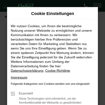
Zum
Hauptinhalt
Cookie Einstellungen
springen
Startseite
Fahrzeugangebote
Lagerwagen-Angebote
Wir nutzen Cookies, um Ihnen die bestmögliche
Nutzung unserer Webseite zu ermöglichen und unsere
Kommunikation mit Ihnen zu verbessern. Wir
Fehler: Network Error
berücksichtigen hierbei Ihre Präferenzen und
verarbeiten Daten für Marketing und Statistiken nur,
Beim Laden ist ein Fehler aufgetreten.
wenn Sie uns Ihre Einwilligung geben. Wenn Sie zu
Hier sind ein paar Tipps, die dir helfen können:
einem späteren Zeitpunkt Ihre Meinung ändern, können
Sie die Einwilligung jederzeit für die Zukunft widerrufen.
Überprüfe deine Firewall und deine
Weitere Informationen zum Umfang der
Internetverbindung.
Datenverarbeitung finden Sie hier:
Laden andere Webseiten, zum Beispiel deine
Datenschutzerklärung
,
Cookie-Richtlinie
.
Suchmaschine?
Impressum
Prüfe deine Browsererweiterungen.
Folgende Kategorien von Cookies werden von uns eingesetzt:
Manche Erweiterungen, wie Werbeblocker,
können das Laden bestimmter Seiten
Essentiell
verhindern. Funktioniert die Seite in einem
Diese Technologien sind erforderlich, um die
Kernfunktionalität der Webseite zu gewährleisten.
anderen Browser oder in einem privaten