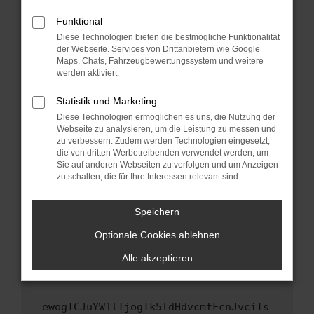
Fenster?
Funktional
Starte dein Gerät neu.
Diese Technologien bieten die bestmögliche Funktionalität
Das kann manchmal helfen, vorübergehende
der Webseite. Services von Drittanbietern wie Google
Probleme zu beheben.
Maps, Chats, Fahrzeugbewertungssystem und weitere
werden aktiviert.
Stelle sicher, dass dein Browser und dein
Betriebssystem auf dem neuesten Stand
Statistik und Marketing
sind.
Diese Technologien ermöglichen es uns, die Nutzung der
Veraltete Software birgt nicht nur ein
Webseite zu analysieren, um die Leistung zu messen und
zu verbessern. Zudem werden Technologien eingesetzt,
Sicherheitsrisiko, sondern kann auch dazu
die von dritten Werbetreibenden verwendet werden, um
führen, dass bestimmte Funktionen nicht mehr
Sie auf anderen Webseiten zu verfolgen und um Anzeigen
unterstützt werden.
zu schalten, die für Ihre Interessen relevant sind.
Wende dich an den Webseitenbetreiber.
Wenn du alle oben genannten Schritte versucht
Speichern
hast, kontaktiere uns bitte. Wir werden
Optionale Cookies ablehnen
versuchen, das Problem zu beheben. Du kannst
uns diesen Text schicken, um uns bei der
Alle akzeptieren
Fehlersuche zu unterstützen:
ewogICJuYW1lIjogIk5ldHdvcmtFcnJvciIs