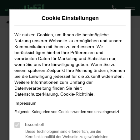
Zum
Hauptinhalt
Cookie Einstellungen
springen
Startseite
Fahrzeugangebote
Lagerwagen-Angebote
Wir nutzen Cookies, um Ihnen die bestmögliche
Nutzung unserer Webseite zu ermöglichen und unsere
Kommunikation mit Ihnen zu verbessern. Wir
Fehler: Network Error
berücksichtigen hierbei Ihre Präferenzen und
verarbeiten Daten für Marketing und Statistiken nur,
Beim Laden ist ein Fehler aufgetreten.
wenn Sie uns Ihre Einwilligung geben. Wenn Sie zu
Hier sind ein paar Tipps, die dir helfen können:
einem späteren Zeitpunkt Ihre Meinung ändern, können
Sie die Einwilligung jederzeit für die Zukunft widerrufen.
Überprüfe deine Firewall und deine
Weitere Informationen zum Umfang der
Internetverbindung.
Datenverarbeitung finden Sie hier:
Laden andere Webseiten, zum Beispiel deine
Datenschutzerklärung
,
Cookie-Richtlinie
.
Suchmaschine?
Impressum
Prüfe deine Browsererweiterungen.
Folgende Kategorien von Cookies werden von uns eingesetzt:
Manche Erweiterungen, wie Werbeblocker,
können das Laden bestimmter Seiten
Essentiell
verhindern. Funktioniert die Seite in einem
Diese Technologien sind erforderlich, um die
Kernfunktionalität der Webseite zu gewährleisten.
anderen Browser oder in einem privaten