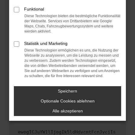
Fenster?
Funktional
Starte dein Gerät neu.
Diese Technologien bieten die bestmögliche Funktionalität
Das kann manchmal helfen, vorübergehende
der Webseite. Services von Drittanbietern wie Google
Probleme zu beheben.
Maps, Chats, Fahrzeugbewertungssystem und weitere
werden aktiviert.
Stelle sicher, dass dein Browser und dein
Betriebssystem auf dem neuesten Stand
Statistik und Marketing
sind.
Diese Technologien ermöglichen es uns, die Nutzung der
Veraltete Software birgt nicht nur ein
Webseite zu analysieren, um die Leistung zu messen und
zu verbessern. Zudem werden Technologien eingesetzt,
Sicherheitsrisiko, sondern kann auch dazu
die von dritten Werbetreibenden verwendet werden, um
führen, dass bestimmte Funktionen nicht mehr
Sie auf anderen Webseiten zu verfolgen und um Anzeigen
unterstützt werden.
zu schalten, die für Ihre Interessen relevant sind.
Wende dich an den Webseitenbetreiber.
Wenn du alle oben genannten Schritte versucht
Speichern
hast, kontaktiere uns bitte. Wir werden
Optionale Cookies ablehnen
versuchen, das Problem zu beheben. Du kannst
uns diesen Text schicken, um uns bei der
Alle akzeptieren
Fehlersuche zu unterstützen:
ewogICJuYW1lIjogIk5ldHdvcmtFcnJvciIs