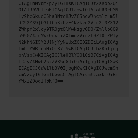
CiAgImNvbmZpZyI6IHsKICAgICJtZXRob2Qi
OiAiR0VUIiwKICAgICJ1cmwiOiAiaHR0cHM6
Ly9hcGkueC5ha3MtcHJvZC5hdWRhcmlzLm5l
dC92MS9jbGllbnRzLzE4Nzkvd2Vic2l0ZS12
ZWhpY2xlcy9TR0gtQlMwNzgyODQ/ZmllbGQ9
aW50ZXJuYWxOdW1iZXImd2Vic2l0ZT01ZWIy
N2NhNGI5M2U1NjYyNWUxZGE0ZDEiLAogICAg
ImhlYWRlcnMiOiB7fSwKICAgICJib2R5Ijog
bnVsbCwKICAgICJleHBlY3QiOiB7CiAgICAg
ICJyZXNwb25zZVR5cGUiOiAiIgogICAgfSwK
ICAgICJ0aW1lb3V0IjogMCwKICAgICJwcm9n
cmVzcyI6IG51bGwsCiAgICAicmlza3kiOiBm
YWxzZQogIH0KfQ==