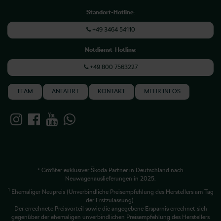
Standort-Hotline
:
+49 3464 54110
Notdienst-Hotline
:
+49 800 7563227
TEAM
ANFAHRT
KONTAKT
MEHR INFOS
* Größter exklusiver Škoda Partner in Deutschland nach
Neuwagenauslieferungen in 2025.
1
Ehemaliger Neupreis (Unverbindliche Preisempfehlung des Herstellers am Tag
der Erstzulassung).
Der errechnete Preisvorteil sowie die angegebene Ersparnis errechnet sich
gegenüber der ehemaligen unverbindlichen Preisempfehlung des Herstellers