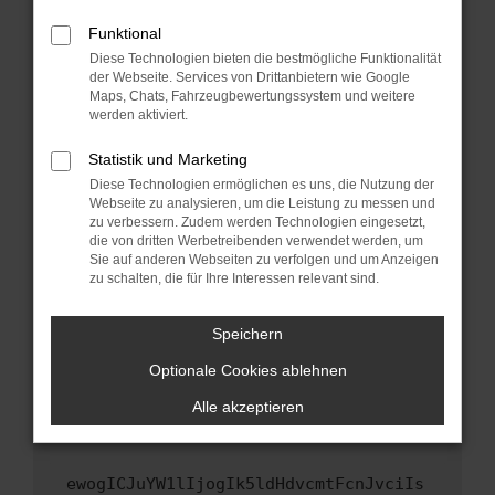
Fenster?
Funktional
Starte dein Gerät neu.
Diese Technologien bieten die bestmögliche Funktionalität
Das kann manchmal helfen, vorübergehende
der Webseite. Services von Drittanbietern wie Google
Probleme zu beheben.
Maps, Chats, Fahrzeugbewertungssystem und weitere
werden aktiviert.
Stelle sicher, dass dein Browser und dein
Betriebssystem auf dem neuesten Stand
Statistik und Marketing
sind.
Diese Technologien ermöglichen es uns, die Nutzung der
Veraltete Software birgt nicht nur ein
Webseite zu analysieren, um die Leistung zu messen und
zu verbessern. Zudem werden Technologien eingesetzt,
Sicherheitsrisiko, sondern kann auch dazu
die von dritten Werbetreibenden verwendet werden, um
führen, dass bestimmte Funktionen nicht mehr
Sie auf anderen Webseiten zu verfolgen und um Anzeigen
unterstützt werden.
zu schalten, die für Ihre Interessen relevant sind.
Wende dich an den Webseitenbetreiber.
Wenn du alle oben genannten Schritte versucht
Speichern
hast, kontaktiere uns bitte. Wir werden
Optionale Cookies ablehnen
versuchen, das Problem zu beheben. Du kannst
uns diesen Text schicken, um uns bei der
Alle akzeptieren
Fehlersuche zu unterstützen:
ewogICJuYW1lIjogIk5ldHdvcmtFcnJvciIs