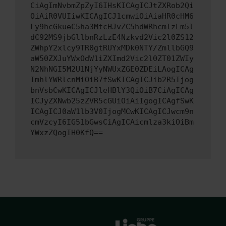
CiAgImNvbmZpZyI6IHsKICAgICJtZXRob2Qi
OiAiR0VUIiwKICAgICJ1cmwiOiAiaHR0cHM6
Ly9hcGkueC5ha3MtcHJvZC5hdWRhcmlzLm5l
dC92MS9jbGllbnRzLzE4Nzkvd2Vic2l0ZS12
ZWhpY2xlcy9TR0gtRUYxMDk0NTY/ZmllbGQ9
aW50ZXJuYWxOdW1iZXImd2Vic2l0ZT01ZWIy
N2NhNGI5M2U1NjYyNWUxZGE0ZDEiLAogICAg
ImhlYWRlcnMiOiB7fSwKICAgICJib2R5Ijog
bnVsbCwKICAgICJleHBlY3QiOiB7CiAgICAg
ICJyZXNwb25zZVR5cGUiOiAiIgogICAgfSwK
ICAgICJ0aW1lb3V0IjogMCwKICAgICJwcm9n
cmVzcyI6IG51bGwsCiAgICAicmlza3kiOiBm
YWxzZQogIH0KfQ==