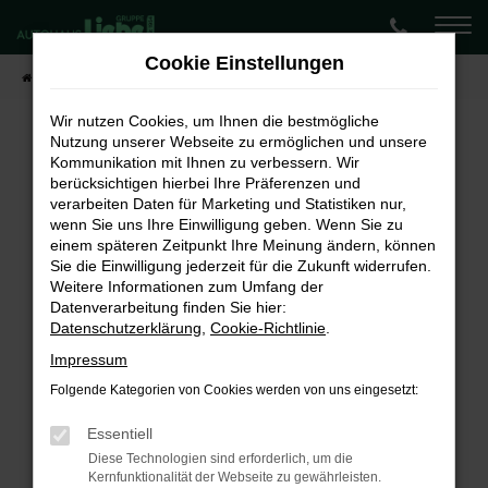
Zum
Hauptinhalt
Cookie Einstellungen
springen
Startseite
Fahrzeugangebote
Lagerwagen-Angebote
Wir nutzen Cookies, um Ihnen die bestmögliche
Nutzung unserer Webseite zu ermöglichen und unsere
Kommunikation mit Ihnen zu verbessern. Wir
Fehler: Network Error
berücksichtigen hierbei Ihre Präferenzen und
verarbeiten Daten für Marketing und Statistiken nur,
Beim Laden ist ein Fehler aufgetreten.
wenn Sie uns Ihre Einwilligung geben. Wenn Sie zu
Hier sind ein paar Tipps, die dir helfen können:
einem späteren Zeitpunkt Ihre Meinung ändern, können
Sie die Einwilligung jederzeit für die Zukunft widerrufen.
Überprüfe deine Firewall und deine
Weitere Informationen zum Umfang der
Internetverbindung.
Datenverarbeitung finden Sie hier:
Laden andere Webseiten, zum Beispiel deine
Datenschutzerklärung
,
Cookie-Richtlinie
.
Suchmaschine?
Impressum
Prüfe deine Browsererweiterungen.
Folgende Kategorien von Cookies werden von uns eingesetzt:
Manche Erweiterungen, wie Werbeblocker,
können das Laden bestimmter Seiten
Essentiell
verhindern. Funktioniert die Seite in einem
Diese Technologien sind erforderlich, um die
Kernfunktionalität der Webseite zu gewährleisten.
anderen Browser oder in einem privaten