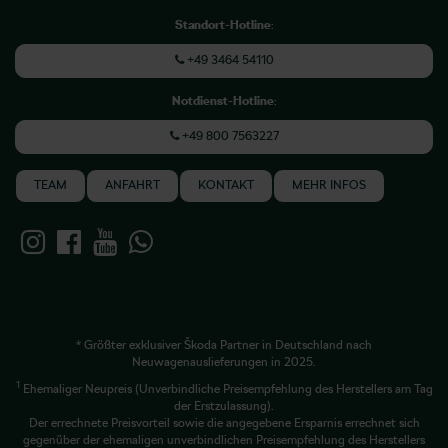
Standort-Hotline
:
+49 3464 54110
Notdienst-Hotline
:
+49 800 7563227
TEAM
ANFAHRT
KONTAKT
MEHR INFOS
* Größter exklusiver Škoda Partner in Deutschland nach
Neuwagenauslieferungen in 2025.
1
Ehemaliger Neupreis (Unverbindliche Preisempfehlung des Herstellers am Tag
der Erstzulassung).
Der errechnete Preisvorteil sowie die angegebene Ersparnis errechnet sich
gegenüber der ehemaligen unverbindlichen Preisempfehlung des Herstellers