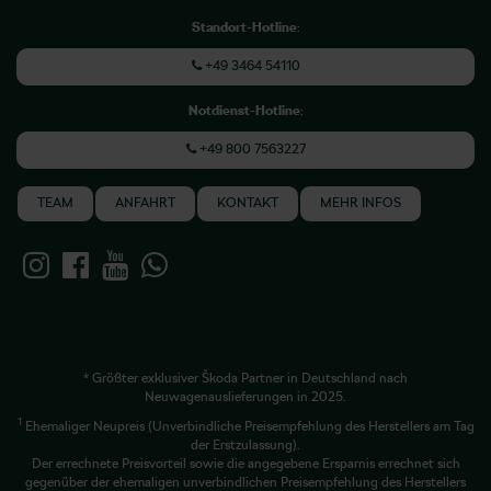
Standort-Hotline
:
+49 3464 54110
Notdienst-Hotline
:
+49 800 7563227
TEAM
ANFAHRT
KONTAKT
MEHR INFOS
* Größter exklusiver Škoda Partner in Deutschland nach
Neuwagenauslieferungen in 2025.
1
Ehemaliger Neupreis (Unverbindliche Preisempfehlung des Herstellers am Tag
der Erstzulassung).
Der errechnete Preisvorteil sowie die angegebene Ersparnis errechnet sich
gegenüber der ehemaligen unverbindlichen Preisempfehlung des Herstellers