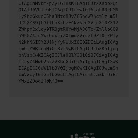
CiAgImNvbmZpZyI6IHsKICAgICJtZXRob2Qi
OiAiR0VUIiwKICAgICJ1cmwiOiAiaHR0cHM6
Ly9hcGkueC5ha3MtcHJvZC5hdWRhcmlzLm5l
dC92MS9jbGllbnRzLzE4Nzkvd2Vic2l0ZS12
ZWhpY2xlcy9TR0gtRUYwMjA3OTc/ZmllbGQ9
aW50ZXJuYWxOdW1iZXImd2Vic2l0ZT01ZWIy
N2NhNGI5M2U1NjYyNWUxZGE0ZDEiLAogICAg
ImhlYWRlcnMiOiB7fSwKICAgICJib2R5Ijog
bnVsbCwKICAgICJleHBlY3QiOiB7CiAgICAg
ICJyZXNwb25zZVR5cGUiOiAiIgogICAgfSwK
ICAgICJ0aW1lb3V0IjogMCwKICAgICJwcm9n
cmVzcyI6IG51bGwsCiAgICAicmlza3kiOiBm
YWxzZQogIH0KfQ==