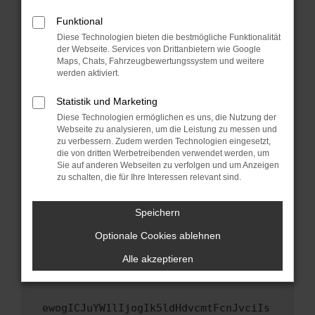
Fenster?
Funktional
Starte dein Gerät neu.
Diese Technologien bieten die bestmögliche Funktionalität
Das kann manchmal helfen, vorübergehende
der Webseite. Services von Drittanbietern wie Google
Probleme zu beheben.
Maps, Chats, Fahrzeugbewertungssystem und weitere
werden aktiviert.
Stelle sicher, dass dein Browser und dein
Betriebssystem auf dem neuesten Stand
Statistik und Marketing
sind.
Diese Technologien ermöglichen es uns, die Nutzung der
Veraltete Software birgt nicht nur ein
Webseite zu analysieren, um die Leistung zu messen und
zu verbessern. Zudem werden Technologien eingesetzt,
Sicherheitsrisiko, sondern kann auch dazu
die von dritten Werbetreibenden verwendet werden, um
führen, dass bestimmte Funktionen nicht mehr
Sie auf anderen Webseiten zu verfolgen und um Anzeigen
unterstützt werden.
zu schalten, die für Ihre Interessen relevant sind.
Wende dich an den Webseitenbetreiber.
Wenn du alle oben genannten Schritte versucht
Speichern
hast, kontaktiere uns bitte. Wir werden
Optionale Cookies ablehnen
versuchen, das Problem zu beheben. Du kannst
uns diesen Text schicken, um uns bei der
Alle akzeptieren
Fehlersuche zu unterstützen:
ewogICJuYW1lIjogIk5ldHdvcmtFcnJvciIs