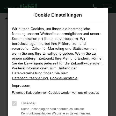
Zum
Hauptinhalt
Cookie Einstellungen
springen
Startseite
Fahrzeugangebote
Lagerwagen-Angebote
Wir nutzen Cookies, um Ihnen die bestmögliche
Nutzung unserer Webseite zu ermöglichen und unsere
Kommunikation mit Ihnen zu verbessern. Wir
Fehler: Network Error
berücksichtigen hierbei Ihre Präferenzen und
verarbeiten Daten für Marketing und Statistiken nur,
Beim Laden ist ein Fehler aufgetreten.
wenn Sie uns Ihre Einwilligung geben. Wenn Sie zu
Hier sind ein paar Tipps, die dir helfen können:
einem späteren Zeitpunkt Ihre Meinung ändern, können
Sie die Einwilligung jederzeit für die Zukunft widerrufen.
Überprüfe deine Firewall und deine
Weitere Informationen zum Umfang der
Internetverbindung.
Datenverarbeitung finden Sie hier:
Laden andere Webseiten, zum Beispiel deine
Datenschutzerklärung
,
Cookie-Richtlinie
.
Suchmaschine?
Impressum
Prüfe deine Browsererweiterungen.
Folgende Kategorien von Cookies werden von uns eingesetzt:
Manche Erweiterungen, wie Werbeblocker,
können das Laden bestimmter Seiten
Essentiell
verhindern. Funktioniert die Seite in einem
Diese Technologien sind erforderlich, um die
Kernfunktionalität der Webseite zu gewährleisten.
anderen Browser oder in einem privaten