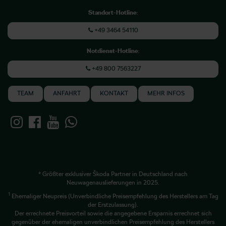
Standort-Hotline
:
+49 3464 54110
Notdienst-Hotline
:
+49 800 7563227
TEAM
ANFAHRT
KONTAKT
MEHR INFOS
* Größter exklusiver Škoda Partner in Deutschland nach
Neuwagenauslieferungen in 2025.
1
Ehemaliger Neupreis (Unverbindliche Preisempfehlung des Herstellers am Tag
der Erstzulassung).
Der errechnete Preisvorteil sowie die angegebene Ersparnis errechnet sich
gegenüber der ehemaligen unverbindlichen Preisempfehlung des Herstellers