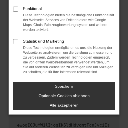
Fenster?
Funktional
Starte dein Gerät neu.
Diese Technologien bieten die bestmögliche Funktionalität
Das kann manchmal helfen, vorübergehende
der Webseite. Services von Drittanbietern wie Google
Probleme zu beheben.
Maps, Chats, Fahrzeugbewertungssystem und weitere
werden aktiviert.
Stelle sicher, dass dein Browser und dein
Betriebssystem auf dem neuesten Stand
Statistik und Marketing
sind.
Diese Technologien ermöglichen es uns, die Nutzung der
Veraltete Software birgt nicht nur ein
Webseite zu analysieren, um die Leistung zu messen und
zu verbessern. Zudem werden Technologien eingesetzt,
Sicherheitsrisiko, sondern kann auch dazu
die von dritten Werbetreibenden verwendet werden, um
führen, dass bestimmte Funktionen nicht mehr
Sie auf anderen Webseiten zu verfolgen und um Anzeigen
unterstützt werden.
zu schalten, die für Ihre Interessen relevant sind.
Wende dich an den Webseitenbetreiber.
Wenn du alle oben genannten Schritte versucht
Speichern
hast, kontaktiere uns bitte. Wir werden
Optionale Cookies ablehnen
versuchen, das Problem zu beheben. Du kannst
uns diesen Text schicken, um uns bei der
Alle akzeptieren
Fehlersuche zu unterstützen:
ewogICJuYW1lIjogIk5ldHdvcmtFcnJvciIs