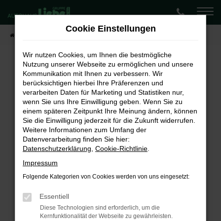
Zum
Hauptinhalt
Cookie Einstellungen
springen
Startseite
Fahrzeugangebote
Lagerwagen-Angebote
Wir nutzen Cookies, um Ihnen die bestmögliche
Nutzung unserer Webseite zu ermöglichen und unsere
Kommunikation mit Ihnen zu verbessern. Wir
Fehler: Network Error
berücksichtigen hierbei Ihre Präferenzen und
verarbeiten Daten für Marketing und Statistiken nur,
Beim Laden ist ein Fehler aufgetreten.
wenn Sie uns Ihre Einwilligung geben. Wenn Sie zu
Hier sind ein paar Tipps, die dir helfen können:
einem späteren Zeitpunkt Ihre Meinung ändern, können
Sie die Einwilligung jederzeit für die Zukunft widerrufen.
Überprüfe deine Firewall und deine
Weitere Informationen zum Umfang der
Internetverbindung.
Datenverarbeitung finden Sie hier:
Laden andere Webseiten, zum Beispiel deine
Datenschutzerklärung
,
Cookie-Richtlinie
.
Suchmaschine?
Impressum
Prüfe deine Browsererweiterungen.
Folgende Kategorien von Cookies werden von uns eingesetzt:
Manche Erweiterungen, wie Werbeblocker,
können das Laden bestimmter Seiten
Essentiell
verhindern. Funktioniert die Seite in einem
Diese Technologien sind erforderlich, um die
Kernfunktionalität der Webseite zu gewährleisten.
anderen Browser oder in einem privaten