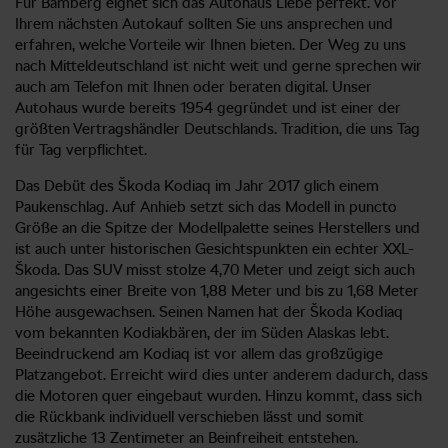
Für Bamberg eignet sich das Autohaus Liebe perfekt. Vor
Ihrem nächsten Autokauf sollten Sie uns ansprechen und
erfahren, welche Vorteile wir Ihnen bieten. Der Weg zu uns
nach Mitteldeutschland ist nicht weit und gerne sprechen wir
auch am Telefon mit Ihnen oder beraten digital. Unser
Autohaus wurde bereits 1954 gegründet und ist einer der
größten Vertragshändler Deutschlands. Tradition, die uns Tag
für Tag verpflichtet.
Das Debüt des Škoda Kodiaq im Jahr 2017 glich einem
Paukenschlag. Auf Anhieb setzt sich das Modell in puncto
Größe an die Spitze der Modellpalette seines Herstellers und
ist auch unter historischen Gesichtspunkten ein echter XXL-
Škoda. Das SUV misst stolze 4,70 Meter und zeigt sich auch
angesichts einer Breite von 1,88 Meter und bis zu 1,68 Meter
Höhe ausgewachsen. Seinen Namen hat der Škoda Kodiaq
vom bekannten Kodiakbären, der im Süden Alaskas lebt.
Beeindruckend am Kodiaq ist vor allem das großzügige
Platzangebot. Erreicht wird dies unter anderem dadurch, dass
die Motoren quer eingebaut wurden. Hinzu kommt, dass sich
die Rückbank individuell verschieben lässt und somit
zusätzliche 13 Zentimeter an Beinfreiheit entstehen.