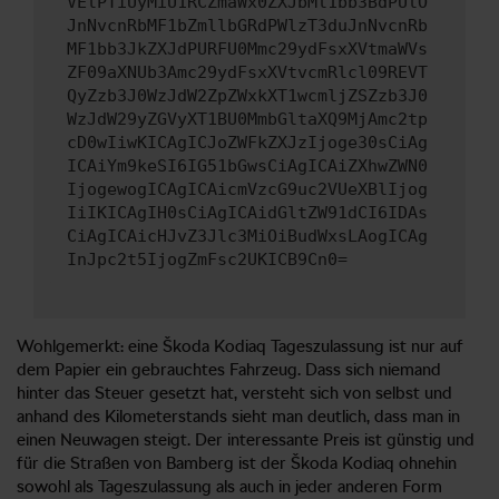
VElPTiUyMiU1RCZmaWx0ZXJbMl1bb3BdPUlO
JnNvcnRbMF1bZmllbGRdPWlzT3duJnNvcnRb
MF1bb3JkZXJdPURFU0Mmc29ydFsxXVtmaWVs
ZF09aXNUb3Amc29ydFsxXVtvcmRlcl09REVT
QyZzb3J0WzJdW2ZpZWxkXT1wcmljZSZzb3J0
WzJdW29yZGVyXT1BU0MmbGltaXQ9MjAmc2tp
cD0wIiwKICAgICJoZWFkZXJzIjoge30sCiAg
ICAiYm9keSI6IG51bGwsCiAgICAiZXhwZWN0
IjogewogICAgICAicmVzcG9uc2VUeXBlIjog
IiIKICAgIH0sCiAgICAidGltZW91dCI6IDAs
CiAgICAicHJvZ3Jlc3MiOiBudWxsLAogICAg
InJpc2t5IjogZmFsc2UKICB9Cn0=
Wohlgemerkt: eine Škoda Kodiaq Tageszulassung ist nur auf
dem Papier ein gebrauchtes Fahrzeug. Dass sich niemand
hinter das Steuer gesetzt hat, versteht sich von selbst und
anhand des Kilometerstands sieht man deutlich, dass man in
einen Neuwagen steigt. Der interessante Preis ist günstig und
für die Straßen von Bamberg ist der Škoda Kodiaq ohnehin
sowohl als Tageszulassung als auch in jeder anderen Form