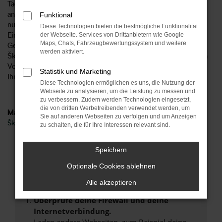
Tageszulassung für einen Tag in Bamberg oder an einem
anderen Ort zugelassen wurde, spielt keine Rolle. Wichtig ist
Funktional
nur, dass es sich aufgrund des bereits vorgenommenen
Diese Technologien bieten die bestmögliche Funktionalität
Eintrags in den Fahrzeugpapieren formal um einen
der Webseite. Services von Drittanbietern wie Google
Maps, Chats, Fahrzeugbewertungssystem und weitere
Gebrauchtwagen handelt. Damit geht einher, dass für eine
werden aktiviert.
Škoda Kodiaq Tageszulassung in Bamberg nicht die strengen
Vorgaben seitens des Automobilherstellers gelten und wir
Statistik und Marketing
Ihnen einen besonders attraktiven Preis unterbreiten.
Diese Technologien ermöglichen es uns, die Nutzung der
Webseite zu analysieren, um die Leistung zu messen und
zu verbessern. Zudem werden Technologien eingesetzt,
die von dritten Werbetreibenden verwendet werden, um
Marken
Sie auf anderen Webseiten zu verfolgen und um Anzeigen
Škoda
zu schalten, die für Ihre Interessen relevant sind.
Fehler: Network Error
Speichern
Optionale Cookies ablehnen
Beim Laden ist ein Fehler aufgetreten.
Hier sind ein paar Tipps, die dir helfen können:
Alle akzeptieren
Überprüfe deine Firewall und deine
Internetverbindung.