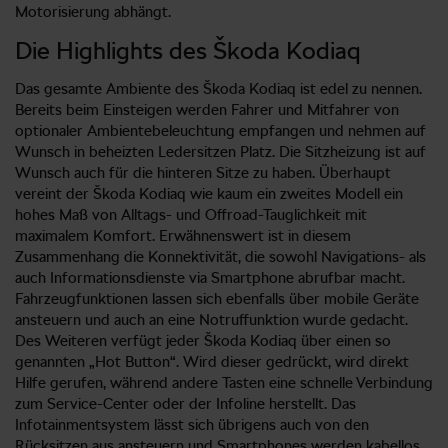
Motorisierung abhängt.
Die Highlights des Škoda Kodiaq
Das gesamte Ambiente des Škoda Kodiaq ist edel zu nennen.
Bereits beim Einsteigen werden Fahrer und Mitfahrer von
optionaler Ambientebeleuchtung empfangen und nehmen auf
Wunsch in beheizten Ledersitzen Platz. Die Sitzheizung ist auf
Wunsch auch für die hinteren Sitze zu haben. Überhaupt
vereint der Škoda Kodiaq wie kaum ein zweites Modell ein
hohes Maß von Alltags- und Offroad-Tauglichkeit mit
maximalem Komfort. Erwähnenswert ist in diesem
Zusammenhang die Konnektivität, die sowohl Navigations- als
auch Informationsdienste via Smartphone abrufbar macht.
Fahrzeugfunktionen lassen sich ebenfalls über mobile Geräte
ansteuern und auch an eine Notruffunktion wurde gedacht.
Des Weiteren verfügt jeder Škoda Kodiaq über einen so
genannten „Hot Button“. Wird dieser gedrückt, wird direkt
Hilfe gerufen, während andere Tasten eine schnelle Verbindung
zum Service-Center oder der Infoline herstellt. Das
Infotainmentsystem lässt sich übrigens auch von den
Rücksitzen aus ansteuern und Smartphones werden kabellos