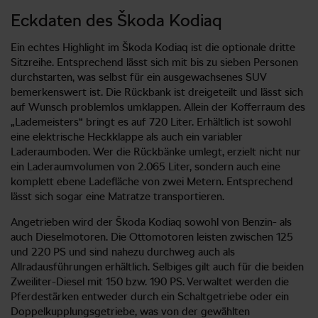
Eckdaten des Škoda Kodiaq
Ein echtes Highlight im Škoda Kodiaq ist die optionale dritte
Sitzreihe. Entsprechend lässt sich mit bis zu sieben Personen
durchstarten, was selbst für ein ausgewachsenes SUV
bemerkenswert ist. Die Rückbank ist dreigeteilt und lässt sich
auf Wunsch problemlos umklappen. Allein der Kofferraum des
„Lademeisters“ bringt es auf 720 Liter. Erhältlich ist sowohl
eine elektrische Heckklappe als auch ein variabler
Laderaumboden. Wer die Rückbänke umlegt, erzielt nicht nur
ein Laderaumvolumen von 2.065 Liter, sondern auch eine
komplett ebene Ladefläche von zwei Metern. Entsprechend
lässt sich sogar eine Matratze transportieren.
Angetrieben wird der Škoda Kodiaq sowohl von Benzin- als
auch Dieselmotoren. Die Ottomotoren leisten zwischen 125
und 220 PS und sind nahezu durchweg auch als
Allradausführungen erhältlich. Selbiges gilt auch für die beiden
Zweiliter-Diesel mit 150 bzw. 190 PS. Verwaltet werden die
Pferdestärken entweder durch ein Schaltgetriebe oder ein
Doppelkupplungsgetriebe, was von der gewählten