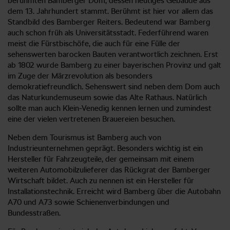
berühmten Bamberger Dom, dessen heutiges Gebäude aus
dem 13. Jahrhundert stammt. Berühmt ist hier vor allem das
Standbild des Bamberger Reiters. Bedeutend war Bamberg
auch schon früh als Universitätsstadt. Federführend waren
meist die Fürstbischöfe, die auch für eine Fülle der
sehenswerten barocken Bauten verantwortlich zeichnen. Erst
ab 1802 wurde Bamberg zu einer bayerischen Provinz und galt
im Zuge der Märzrevolution als besonders
demokratiefreundlich. Sehenswert sind neben dem Dom auch
das Naturkundemuseum sowie das Alte Rathaus. Natürlich
sollte man auch Klein-Venedig kennen lernen und zumindest
eine der vielen vertretenen Brauereien besuchen.
Neben dem Tourismus ist Bamberg auch von
Industrieunternehmen geprägt. Besonders wichtig ist ein
Hersteller für Fahrzeugteile, der gemeinsam mit einem
weiteren Automobilzulieferer das Rückgrat der Bamberger
Wirtschaft bildet. Auch zu nennen ist ein Hersteller für
Installationstechnik. Erreicht wird Bamberg über die Autobahn
A70 und A73 sowie Schienenverbindungen und
Bundesstraßen.