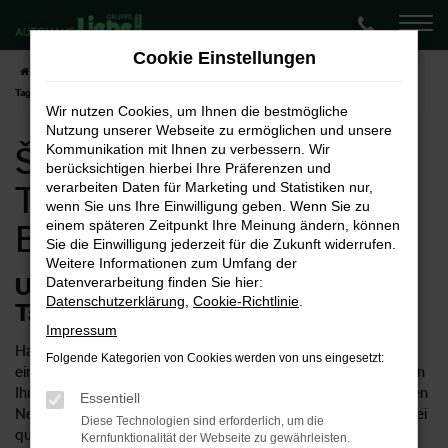
Zum
Hauptinhalt
Cookie Einstellungen
springen
Startseite
Bamberg
Škoda
Škoda Kodiaq
Škoda Kodiaq
Tageszulassung für Bamberg
Wir nutzen Cookies, um Ihnen die bestmögliche
Nutzung unserer Webseite zu ermöglichen und unsere
Škoda Kodiaq
Kommunikation mit Ihnen zu verbessern. Wir
berücksichtigen hierbei Ihre Präferenzen und
Tageszulassung für
verarbeiten Daten für Marketing und Statistiken nur,
wenn Sie uns Ihre Einwilligung geben. Wenn Sie zu
einem späteren Zeitpunkt Ihre Meinung ändern, können
Bamberg
Sie die Einwilligung jederzeit für die Zukunft widerrufen.
Weitere Informationen zum Umfang der
Unsere Tipps für eine Škoda Kodiaq
Datenverarbeitung finden Sie hier:
Datenschutzerklärung
,
Cookie-Richtlinie
.
Tageszulassung in Bamberg
Impressum
Haben Sie für Ihre Mobilität in Bamberg schon einmal über
Folgende Kategorien von Cookies werden von uns eingesetzt:
eine Škoda Kodiaq Tageszulassung nachgedacht? Wir können
Ihnen diese Möglichkeit empfehlen, denn so erhalten Sie einen
Essentiell
Neuwagen zum Preis eines Gebrauchten und müssen keinerlei
Diese Technologien sind erforderlich, um die
qualitative Abstriche hinnehmen. Ob eine Škoda Kodiaq
Kernfunktionalität der Webseite zu gewährleisten.