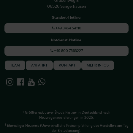
Grabenweg 8
06526 Sangerhausen
Standort-Hotline
:
+49 3464 54110
Notdienst-Hotline
:
+49 800 7563227
TEAM
ANFAHRT
KONTAKT
MEHR INFOS
* Größter exklusiver Škoda Partner in Deutschland nach
Neuwagenauslieferungen in 2025.
1
Ehemaliger Neupreis (Unverbindliche Preisempfehlung des Herstellers am Tag
der Erstzulassung).