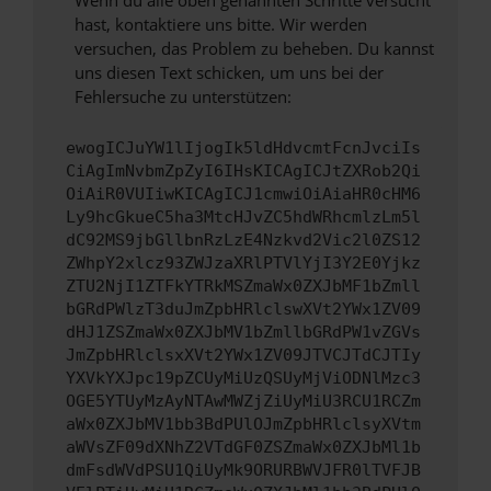
Wenn du alle oben genannten Schritte versucht
hast, kontaktiere uns bitte. Wir werden
versuchen, das Problem zu beheben. Du kannst
uns diesen Text schicken, um uns bei der
Fehlersuche zu unterstützen:
ewogICJuYW1lIjogIk5ldHdvcmtFcnJvciIs
CiAgImNvbmZpZyI6IHsKICAgICJtZXRob2Qi
OiAiR0VUIiwKICAgICJ1cmwiOiAiaHR0cHM6
Ly9hcGkueC5ha3MtcHJvZC5hdWRhcmlzLm5l
dC92MS9jbGllbnRzLzE4Nzkvd2Vic2l0ZS12
ZWhpY2xlcz93ZWJzaXRlPTVlYjI3Y2E0Yjkz
ZTU2NjI1ZTFkYTRkMSZmaWx0ZXJbMF1bZmll
bGRdPWlzT3duJmZpbHRlclswXVt2YWx1ZV09
dHJ1ZSZmaWx0ZXJbMV1bZmllbGRdPW1vZGVs
JmZpbHRlclsxXVt2YWx1ZV09JTVCJTdCJTIy
YXVkYXJpc19pZCUyMiUzQSUyMjViODNlMzc3
OGE5YTUyMzAyNTAwMWZjZiUyMiU3RCU1RCZm
aWx0ZXJbMV1bb3BdPUlOJmZpbHRlclsyXVtm
aWVsZF09dXNhZ2VTdGF0ZSZmaWx0ZXJbMl1b
dmFsdWVdPSU1QiUyMk9ORURBWVJFR0lTVFJB