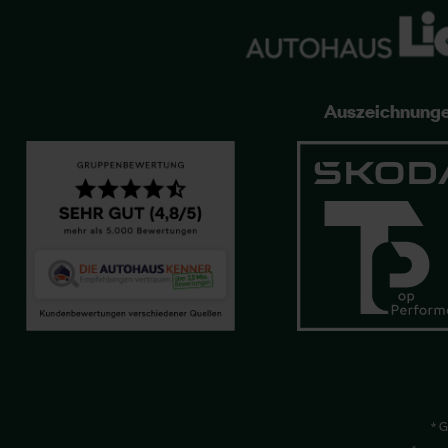
Auszeichnung
* G