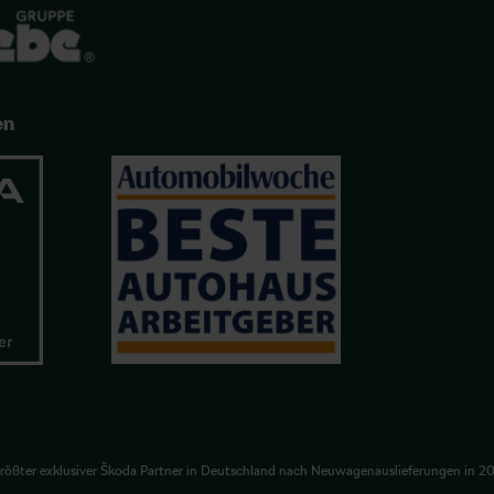
en
rößter exklusiver Škoda Partner in Deutschland nach Neuwagenauslieferungen in 2