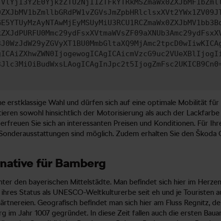
TVlYjI3Y2E0YjkzZTU2NjI1ZTFkYTRkMSZmaWx0ZXJbMF1bZml
0ZXJbMV1bZmllbGRdPW1vZGVsJmZpbHRlclsxXVt2YWx1ZV09J
GE5YTUyMzAyNTAwMjEyMSUyMiU3RCU1RCZmaWx0ZXJbMV1bb3B
kZXJdPURFU0Mmc29ydFsxXVtmaWVsZF09aXNUb3Amc29ydFsxX
3J0WzJdW29yZGVyXT1BU0MmbGltaXQ9MjAmc2tpcD0wIiwKICA
gICAiZXhwZWN0IjogewogICAgICAicmVzcG9uc2VUeXBlIjogI
3Jlc3MiOiBudWxsLAogICAgInJpc2t5IjogZmFsc2UKICB9Cn0
ine erstklassige Wahl und dürfen sich auf eine optimale Mobilität f
stieren sowohl hinsichtlich der Motorisierung als auch der Lackfarb
rfreuen Sie sich an interessanten Preisen und Konditionen. Für Ihr
 Sonderausstattungen sind möglich. Zudem erhalten Sie den Škoda 
rnative für Bamberg
er den bayerischen Mittelstädte. Man befindet sich hier im Herzen
ihres Status als UNESCO-Weltkulturerbe seit eh und je Touristen au
ärtnereien. Geografisch befindet man sich hier am Fluss Regnitz, de
rg im Jahr 1007 gegründet. In diese Zeit fallen auch die ersten 