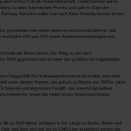
 auch schon früh als Universitätsstadt. Federführend waren
mberg zu einer bayerischen Provinz und galt im Zuge der
thaus. Natürlich sollte man auch Klein-Venedig kennen lernen
 der gemeinsam mit einem weiteren Automobilzulieferer das
r die Autobahn A70 und A73 sowie Schienenverbindungen und
Vorteile wir Ihnen bieten. Der Weg zu uns nach
eits 1954 gegründet und ist einer der größten Vertragshändler
n zum Flaggschiff des Volkswagenkonzerns herstellen, was nicht
odell unter diesem Namen, das jedoch zu Beginn der 1970er Jahre
a Octavia ein umfangreiches Facelift, das sowohl das äußere
ntscheinwerfer sowie die vielen neuen Assistenzsysteme.
. Bis zu 4,69 Meter schlagen in der Länge zu Buche. Breite und
r und lässt sich auf bis zu 1.740 Liter erweitern, sofern die