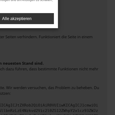
rfolgen und um Anzeigen zu schalten,
Alle akzeptieren
Seiten verhindern. Funktioniert die Seite in einem
m neuesten Stand sind.
 auch dazu führen, dass bestimmte Funktionen nicht mehr
bitte. Wir werden versuchen, das Problem zu beheben. Du
ützen:
KICAgICJtZXRob2QiOiAiR0VUIiwKICAgICJ1cmwiOi
GllbnRzLzE4Nzkvd2Vic2l0ZS12ZWhpY2xlcz93ZWJz