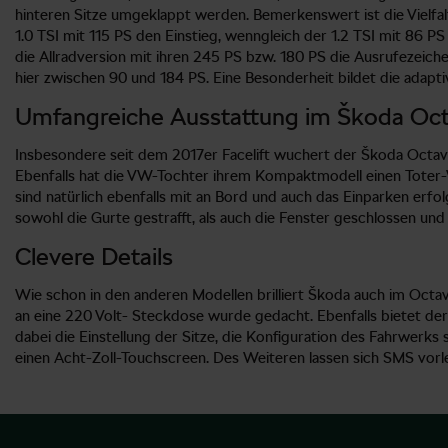
hinteren Sitze umgeklappt werden. Bemerkenswert ist die Vielfalt
1.0 TSI mit 115 PS den Einstieg, wenngleich der 1.2 TSI mit 86 
die Allradversion mit ihren 245 PS bzw. 180 PS die Ausrufezeich
hier zwischen 90 und 184 PS. Eine Besonderheit bildet die adapt
Umfangreiche Ausstattung im Škoda Oct
Insbesondere seit dem 2017er Facelift wuchert der Škoda Octav
Ebenfalls hat die VW-Tochter ihrem Kompaktmodell einen Toter-W
sind natürlich ebenfalls mit an Bord und auch das Einparken erfo
sowohl die Gurte gestrafft, als auch die Fenster geschlossen und 
Clevere Details
Wie schon in den anderen Modellen brilliert Škoda auch im Octav
an eine 220 Volt- Steckdose wurde gedacht. Ebenfalls bietet der 
dabei die Einstellung der Sitze, die Konfiguration des Fahrwerk
einen Acht-Zoll-Touchscreen. Des Weiteren lassen sich SMS vorle