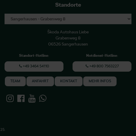
Standorte
Škoda Autohaus Liebe
Grabenweg 8
06526 Sangerhausen
Standort-Hotline
:
Notdienst-Hotline
:
+49 3464 54110
+49 800 7563227
TEAM
ANFAHRT
KONTAKT
MEHR INFOS
025.