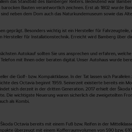
allem das Standbild des Bamberger Reiters. Bedeutend war Bamberg
en barocken Bauten verantwortlich zeichnen. Erst ab 1802 wurde Ba
 sind neben dem Dom auch das Naturkundemuseum sowie das Alte Ra
geprägt. Besonders wichtig ist ein Hersteller für Fahrzeugteile,
in Hersteller für Installationstechnik. Erreicht wird Bamberg übe
ächsten Autokauf sollten Sie uns ansprechen und erfahren, welche 
 Telefon mit Ihnen oder beraten digital. Unser Autohaus wurde ber
ler die Golf- bzw. Kompaktklasse. In der Tat lassen sich Parallele
chte des Octavia beginnt 1959. Seinerzeit existierte bereits ein M
indet sich derzeit in der dritten Generation. 2017 erhielt der Škod
te. Die wichtigste Neuerung waren sicherlich die zweigeteilten Fro
auch als Kombi.
Škoda Octavia bereits mit einem Fuß bzw. Reifen in der Mittelklasse
mpakte überzeugt mit einem Kofferraumvolumen von 590 bzw. 610 Lite