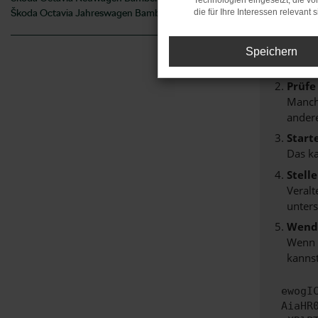
Technologien eingesetzt, die v
Beim Lade
Škoda Octavia Jahreswagen Bamberg
die für Ihre Interessen relevant s
Hier sind
Überp
Speichern
Laden
Prüfe
Manche
andere
Start
Das k
Stell
Veralt
unters
Wende
Wenn d
kannst
ewogI
AiaHR