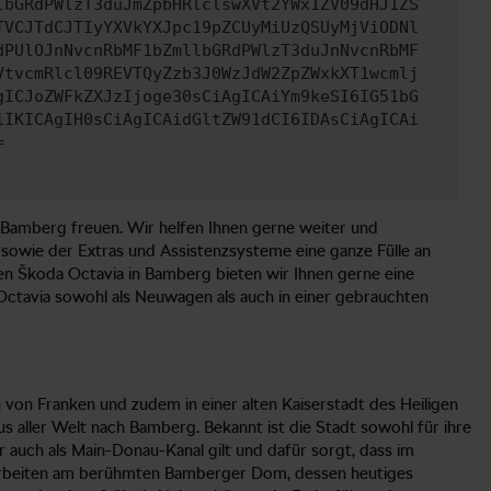
lbGRdPWlzT3duJmZpbHRlclswXVt2YWx1ZV09dHJ1ZS
TVCJTdCJTIyYXVkYXJpc19pZCUyMiUzQSUyMjViODNl
dPUlOJnNvcnRbMF1bZmllbGRdPWlzT3duJnNvcnRbMF
VtvcmRlcl09REVTQyZzb3J0WzJdW2ZpZWxkXT1wcmlj
gICJoZWFkZXJzIjoge30sCiAgICAiYm9keSI6IG51bG
iIKICAgIH0sCiAgICAidGltZW91dCI6IDAsCiAgICAi
=
ür Bamberg freuen. Wir helfen Ihnen gerne weiter und
e sowie der Extras und Assistenzsysteme eine ganze Fülle an
en Škoda Octavia in Bamberg bieten wir Ihnen gerne eine
Octavia sowohl als Neuwagen als auch in einer gebrauchten
 von Franken und zudem in einer alten Kaiserstadt des Heiligen
s aller Welt nach Bamberg. Bekannt ist die Stadt sowohl für ihre
r auch als Main-Donau-Kanal gilt und dafür sorgt, dass im
Bauarbeiten am berühmten Bamberger Dom, dessen heutiges