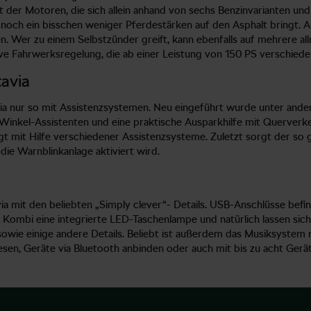
 der Motoren, die sich allein anhand von sechs Benzinvarianten und v
PS noch ein bisschen weniger Pferdestärken auf den Asphalt bringt.
en. Wer zu einem Selbstzünder greift, kann ebenfalls auf mehrere a
ive Fahrwerksregelung, die ab einer Leistung von 150 PS verschied
avia
ia nur so mit Assistenzsystemen. Neu eingeführt wurde unter ande
inkel-Assistenten und eine praktische Ausparkhilfe mit Querverke
lgt mit Hilfe verschiedener Assistenzsysteme. Zuletzt sorgt der so 
die Warnblinkanlage aktiviert wird.
ia mit den beliebten „Simply clever“- Details. USB-Anschlüsse bef
Kombi eine integrierte LED-Taschenlampe und natürlich lassen sich 
s sowie einige andere Details. Beliebt ist außerdem das Musiksyste
sen, Geräte via Bluetooth anbinden oder auch mit bis zu acht Gerä