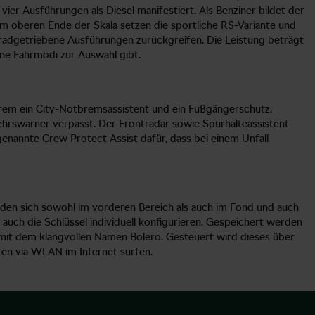
ier Ausführungen als Diesel manifestiert. Als Benziner bildet der
 Am oberen Ende der Skala setzen die sportliche RS-Variante und
llradgetriebene Ausführungen zurückgreifen. Die Leistung beträgt
ene Fahrmodi zur Auswahl gibt.
rem ein City-Notbremsassistent und ein Fußgängerschutz.
hrswarner verpasst. Der Frontradar sowie Spurhalteassistent
genannte Crew Protect Assist dafür, dass bei einem Unfall
inden sich sowohl im vorderen Bereich als auch im Fond und auch
auch die Schlüssel individuell konfigurieren. Gespeichert werden
m mit dem klangvollen Namen Bolero. Gesteuert wird dieses über
ten via WLAN im Internet surfen.