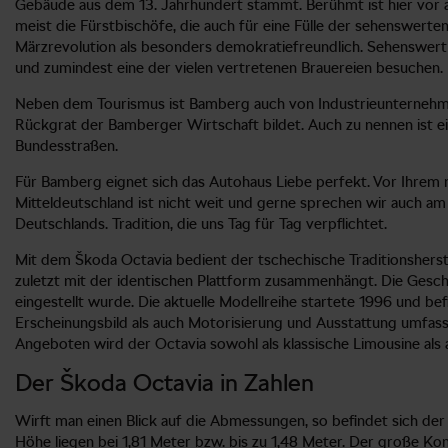
Gebäude aus dem 13. Jahrhundert stammt. Berühmt ist hier vor 
meist die Fürstbischöfe, die auch für eine Fülle der sehenswert
Märzrevolution als besonders demokratiefreundlich. Sehenswert
und zumindest eine der vielen vertretenen Brauereien besuchen.
Neben dem Tourismus ist Bamberg auch von Industrieunternehmen 
Rückgrat der Bamberger Wirtschaft bildet. Auch zu nennen ist e
Bundesstraßen.
Für Bamberg eignet sich das Autohaus Liebe perfekt. Vor Ihrem n
Mitteldeutschland ist nicht weit und gerne sprechen wir auch am
Deutschlands. Tradition, die uns Tag für Tag verpflichtet.
Mit dem Škoda Octavia bedient der tschechische Traditionsherstel
zuletzt mit der identischen Plattform zusammenhängt. Die Geschi
eingestellt wurde. Die aktuelle Modellreihe startete 1996 und bef
Erscheinungsbild als auch Motorisierung und Ausstattung umfass
Angeboten wird der Octavia sowohl als klassische Limousine als 
Der Škoda Octavia in Zahlen
Wirft man einen Blick auf die Abmessungen, so befindet sich der 
Höhe liegen bei 1,81 Meter bzw. bis zu 1,48 Meter. Der große Ko