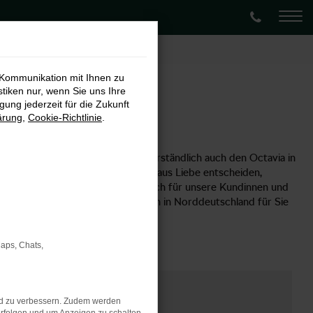
 Kommunikation mit Ihnen zu
stiken nur, wenn Sie uns Ihre
ung jederzeit für die Zukunft
ärung
,
Cookie-Richtlinie
.
Škoda bieten wir Ihnen selbstverständlich auch den Octavia in
ch für ein Fahrzeug aus dem Autohaus Liebe entscheiden,
ia sind wir seit vielen Jahren auch für unsere Kundinnen und
en Deutschlands und 2 Standorten in Norddeutschland für Sie
Maps, Chats,
nd zu verbessern. Zudem werden