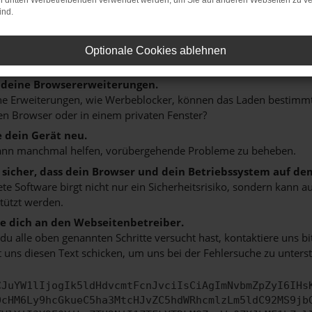
on dritten Werbetreibenden verwendet werden, um Sie auf anderen Webseiten zu ve
n ist ein Fehler aufgetreten.
ind.
 ein paar Tipps, die dir helfen können:
rüfe deine Firewall und deine Internetverbindung.
Optionale Cookies ablehnen
 andere Webseiten, zum Beispiel deine Suchmaschine?
 deine Browsererweiterungen.
 Erweiterungen, wie Werbeblocker, können das Laden bestimmter 
n Browser oder in einem privaten Fenster?
e dein Gerät neu.
ann manchmal helfen, vorübergehende Probleme zu beheben.
e sicher, dass dein Browser und dein Betriebssystem auf de
ete Software birgt nicht nur ein Sicherheitsrisiko, sondern kann
tützt werden.
 dich an den Webseitenbetreiber.
u alle oben genannten Schritte versucht hast, kontaktiere uns 
 uns diesen Text schicken, um uns bei der Fehlersuche zu unterst
CJuYW1lIjogIk5ldHdvcmtFcnJvciIsCiAgImNvbmZpZyI6IHs
0cHM6Ly9hcGkueC5ha3MtcHJvZC5hdWRhcmlzLm5ldC92MS9jb