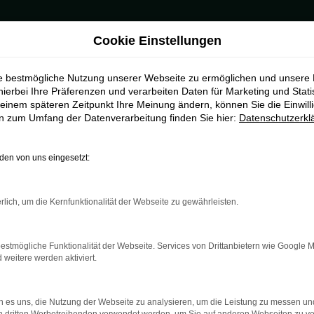
Cookie Einstellungen
ie bestmögliche Nutzung unserer Webseite zu ermöglichen und unsere
Bamberg
hierbei Ihre Präferenzen und verarbeiten Daten für Marketing und Stati
einem späteren Zeitpunkt Ihre Meinung ändern, können Sie die Einwillig
en zum Umfang der Datenverarbeitung finden Sie hier:
Datenschutzerkl
r Bamberg
ie geschaffen für Bamberg und Umgebung. Als Vertragshändler für 
en von uns eingesetzt:
h gebraucht oder als Tageszulassung und Jahreswagen. Wenn Sie si
d eines umfangreichen Services. Als Anbieter für den Škoda Octav
tiert seit 1954 und ist mittlerweile an sechs Standorten im Herz
rlich, um die Kernfunktionalität der Webseite zu gewährleisten.
estmögliche Funktionalität der Webseite. Services von Drittanbietern wie Google 
eitere werden aktiviert.
r: Network Error
 es uns, die Nutzung der Webseite zu analysieren, um die Leistung zu messen u