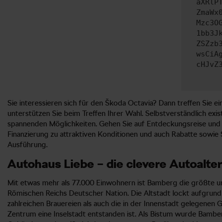
aXRlP
ZmaWx
Mzc3O
1bb3J
ZSZzb
wsCiA
cHJvZ
Sie interessieren sich für den Škoda Octavia? Dann treffen Sie e
unterstützen Sie beim Treffen Ihrer Wahl. Selbstverständlich exi
spannenden Möglichkeiten. Gehen Sie auf Entdeckungsreise und e
Finanzierung zu attraktiven Konditionen und auch Rabatte sowie
Ausführung.
Autohaus Liebe – die clevere Autoalte
Mit etwas mehr als 77.000 Einwohnern ist Bamberg die größte unt
Römischen Reichs Deutscher Nation. Die Altstadt lockt aufgrund 
zahlreichen Brauereien als auch die in der Innenstadt gelegenen G
Zentrum eine Inselstadt entstanden ist. Als Bistum wurde Bambe