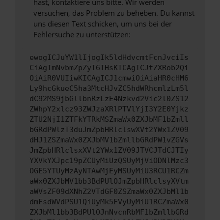
hast, kontaktiere uns bitte. Wir werden
versuchen, das Problem zu beheben. Du kannst
uns diesen Text schicken, um uns bei der
Fehlersuche zu unterstützen:
ewogICJuYW1lIjogIk5ldHdvcmtFcnJvciIs
CiAgImNvbmZpZyI6IHsKICAgICJtZXRob2Qi
OiAiR0VUIiwKICAgICJ1cmwiOiAiaHR0cHM6
Ly9hcGkueC5ha3MtcHJvZC5hdWRhcmlzLm5l
dC92MS9jbGllbnRzLzE4Nzkvd2Vic2l0ZS12
ZWhpY2xlcz93ZWJzaXRlPTVlYjI3Y2E0Yjkz
ZTU2NjI1ZTFkYTRkMSZmaWx0ZXJbMF1bZmll
bGRdPWlzT3duJmZpbHRlclswXVt2YWx1ZV09
dHJ1ZSZmaWx0ZXJbMV1bZmllbGRdPW1vZGVs
JmZpbHRlclsxXVt2YWx1ZV09JTVCJTdCJTIy
YXVkYXJpc19pZCUyMiUzQSUyMjViODNlMzc3
OGE5YTUyMzAyNTAwMjEyMSUyMiU3RCU1RCZm
aWx0ZXJbMV1bb3BdPUlOJmZpbHRlclsyXVtm
aWVsZF09dXNhZ2VTdGF0ZSZmaWx0ZXJbMl1b
dmFsdWVdPSU1QiUyMk5FVyUyMiU1RCZmaWx0
ZXJbMl1bb3BdPUlOJnNvcnRbMF1bZmllbGRd