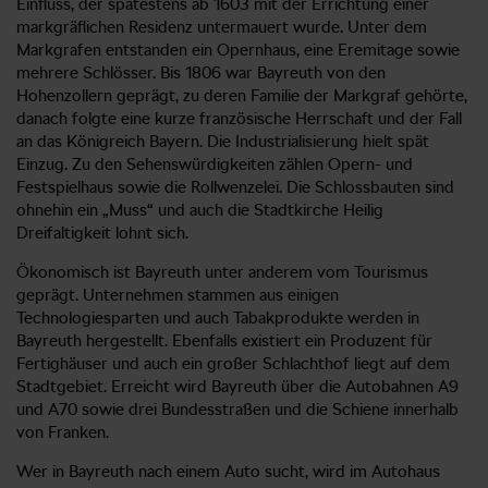
Einfluss, der spätestens ab 1603 mit der Errichtung einer
markgräflichen Residenz untermauert wurde. Unter dem
Markgrafen entstanden ein Opernhaus, eine Eremitage sowie
mehrere Schlösser. Bis 1806 war Bayreuth von den
Hohenzollern geprägt, zu deren Familie der Markgraf gehörte,
danach folgte eine kurze französische Herrschaft und der Fall
an das Königreich Bayern. Die Industrialisierung hielt spät
Einzug. Zu den Sehenswürdigkeiten zählen Opern- und
Festspielhaus sowie die Rollwenzelei. Die Schlossbauten sind
ohnehin ein „Muss“ und auch die Stadtkirche Heilig
Dreifaltigkeit lohnt sich.
Ökonomisch ist Bayreuth unter anderem vom Tourismus
geprägt. Unternehmen stammen aus einigen
Technologiesparten und auch Tabakprodukte werden in
Bayreuth hergestellt. Ebenfalls existiert ein Produzent für
Fertighäuser und auch ein großer Schlachthof liegt auf dem
Stadtgebiet. Erreicht wird Bayreuth über die Autobahnen A9
und A70 sowie drei Bundesstraßen und die Schiene innerhalb
von Franken.
Wer in Bayreuth nach einem Auto sucht, wird im Autohaus