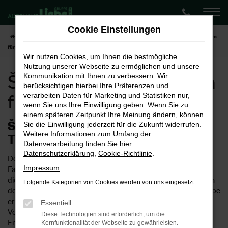
Zum
Hauptinhalt
Cookie Einstellungen
springen
Startseite
Bayreuth
Škoda
Škoda Octavia
Škoda Octavia Neuwagen
für Bayreuth
Wir nutzen Cookies, um Ihnen die bestmögliche
Nutzung unserer Webseite zu ermöglichen und unsere
Škoda Octavia Neuwagen
Kommunikation mit Ihnen zu verbessern. Wir
berücksichtigen hierbei Ihre Präferenzen und
für Bayreuth
verarbeiten Daten für Marketing und Statistiken nur,
wenn Sie uns Ihre Einwilligung geben. Wenn Sie zu
einem späteren Zeitpunkt Ihre Meinung ändern, können
Škoda Octavia Neuwagen – Ihr
Sie die Einwilligung jederzeit für die Zukunft widerrufen.
Weitere Informationen zum Umfang der
Traumwagen für Bayreuth
Datenverarbeitung finden Sie hier:
Datenschutzerklärung
,
Cookie-Richtlinie
.
Der Škoda Octavia Neuwagen ist ein ungemein vielseitiges
Impressum
Fahrzeug. Einerseits eignet sich das Modell natürlich ideal für
die Innenstadt von Bayreuth, ist allerdings auch für Fahrten in
Folgende Kategorien von Cookies werden von uns eingesetzt:
der Umgebung und die Autobahn geeignet. Im Autohaus Liebe
erhalten Sie Škoda Octavia Neuwagen entsprechend Ihrer
Essentiell
Vorstellungen und profitieren von unserer umfangreichen
Diese Technologien sind erforderlich, um die
Erfahrung im Verkauf von Autos. Wussten Sie, dass unser
Kernfunktionalität der Webseite zu gewährleisten.