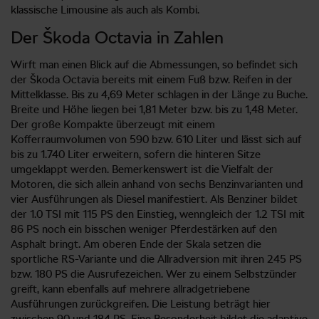
klassische Limousine als auch als Kombi.
Der Škoda Octavia in Zahlen
Wirft man einen Blick auf die Abmessungen, so befindet sich
der Škoda Octavia bereits mit einem Fuß bzw. Reifen in der
Mittelklasse. Bis zu 4,69 Meter schlagen in der Länge zu Buche.
Breite und Höhe liegen bei 1,81 Meter bzw. bis zu 1,48 Meter.
Der große Kompakte überzeugt mit einem
Kofferraumvolumen von 590 bzw. 610 Liter und lässt sich auf
bis zu 1.740 Liter erweitern, sofern die hinteren Sitze
umgeklappt werden. Bemerkenswert ist die Vielfalt der
Motoren, die sich allein anhand von sechs Benzinvarianten und
vier Ausführungen als Diesel manifestiert. Als Benziner bildet
der 1.0 TSI mit 115 PS den Einstieg, wenngleich der 1.2 TSI mit
86 PS noch ein bisschen weniger Pferdestärken auf den
Asphalt bringt. Am oberen Ende der Skala setzen die
sportliche RS-Variante und die Allradversion mit ihren 245 PS
bzw. 180 PS die Ausrufezeichen. Wer zu einem Selbstzünder
greift, kann ebenfalls auf mehrere allradgetriebene
Ausführungen zurückgreifen. Die Leistung beträgt hier
zwischen 90 und 184 PS. Eine Besonderheit bildet die adaptive