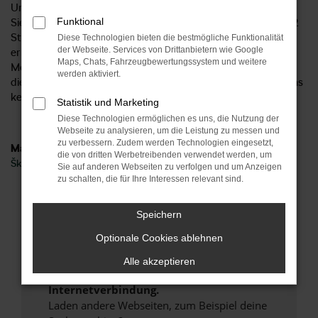
Unternehmen bereits seit 1954 existiert? Mittlerweile finden
Funktional
Sie uns an sechs Standorten im Zentrum Deutschlands und 2
Standorte in Norddeutschland und damit ideal aus Bayreuth
Diese Technologien bieten die bestmögliche Funktionalität
der Webseite. Services von Drittanbietern wie Google
erreichbar. Gerne beraten wir Sie hinsichtlich all Ihrer
Maps, Chats, Fahrzeugbewertungssystem und weitere
Möglichkeit und sprechen mit Ihnen über die vielen Vorteile,
werden aktiviert.
die ein Škoda Octavia Neuwagen bietet. Höchste Zeit, um uns
kennen zu lernen.
Statistik und Marketing
Diese Technologien ermöglichen es uns, die Nutzung der
Webseite zu analysieren, um die Leistung zu messen und
zu verbessern. Zudem werden Technologien eingesetzt,
Marken
die von dritten Werbetreibenden verwendet werden, um
Škoda
Sie auf anderen Webseiten zu verfolgen und um Anzeigen
zu schalten, die für Ihre Interessen relevant sind.
Fehler: Network Error
Speichern
Beim Laden ist ein Fehler aufgetreten.
Optionale Cookies ablehnen
Hier sind ein paar Tipps, die dir helfen können:
Alle akzeptieren
Überprüfe deine Firewall und deine
Internetverbindung.
Laden andere Webseiten, zum Beispiel deine