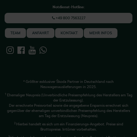
Notdienst-Hotline
:
+49 800 7563227
TEAM
ANFAHRT
KONTAKT
MEHR INFOS
* Größter exklusiver Škoda Partner in Deutschland nach
Neuwagenauslieferungen in 2025.
1
Ehemaliger Neupreis (Unverbindliche Preisempfehlung des Herstellers am Tag
der Erstzulassung).
Der errechnete Preisvorteil sowie die angegebene Ersparnis errechnet sich
gegenüber der ehemaligen unverbindlichen Preisempfehlung des Herstellers
am Tag der Erstzulassung (Neupreis).
2
Hierbei handelt es sich um ein Finanzierungs-Angebot. Preise sind
Bruttopreise. Irrtümer vorbehalten.
3