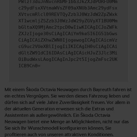
PWlzT3duJnNvcnRbMF1bb3JkZXJdPURFU0Mm
c29ydFsxXVtmaWVsZF09aXNUb3Amc29ydFsx
XVtvcmRlcl09REVTQyZzb3J0WzJdW2ZpZWxk
XT1wcmljZSZzb3J0WzJdW29yZGVyXT1BU0Mm
bGltaXQ9MjAmc2tpcD0wIiwKICAgICJoZWFk
ZXJzIjoge30sCiAgICAiYm9keSI6IG51bGws
CiAgICAiZXhwZWN0IjogewogICAgICAicmVz
cG9uc2VUeXBlIjogIiIKICAgIH0sCiAgICAi
dGltZW91dCI6IDAsCiAgICAicHJvZ3Jlc3Mi
OiBudWxsLAogICAgInJpc2t5IjogZmFsc2UK
ICB9Cn0=
Mit einem Škoda Octavia Neuwagen durch Bayreuth fahren ist
ein echtes Vergnügen. Sie werden dieses Fahrzeug lieben und
dürfen sich auf viele Jahre Zuverlässigkeit freuen. Vor allem in
der aktuellen Generation erweisen sich die Extras und
Assistenten als außergewöhnlich. Ein Škoda Octavia
Neuwagen bietet eine Menge an Möglichkeiten, nicht nur das
Sie sich Ihr Wunschmodell konfigurieren können, Sie
profitieren auch von unseren attraktiven Konditionen.