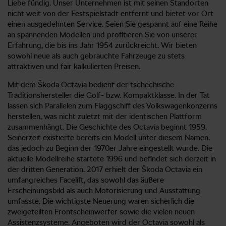
Liebe fündig. Unser Unternehmen ist mit seinen Standorten
nicht weit von der Festspielstadt entfernt und bietet vor Ort
einen ausgedehnten Service. Seien Sie gespannt auf eine Reihe
an spannenden Modellen und profitieren Sie von unserer
Erfahrung, die bis ins Jahr 1954 zurückreicht. Wir bieten
sowohl neue als auch gebrauchte Fahrzeuge zu stets
attraktiven und fair kalkulierten Preisen.
Mit dem Škoda Octavia bedient der tschechische
Traditionshersteller die Golf- bzw. Kompaktklasse. In der Tat
lassen sich Parallelen zum Flaggschiff des Volkswagenkonzerns
herstellen, was nicht zuletzt mit der identischen Plattform
zusammenhängt. Die Geschichte des Octavia beginnt 1959.
Seinerzeit existierte bereits ein Modell unter diesem Namen,
das jedoch zu Beginn der 1970er Jahre eingestellt wurde. Die
aktuelle Modellreihe startete 1996 und befindet sich derzeit in
der dritten Generation. 2017 erhielt der Škoda Octavia ein
umfangreiches Facelift, das sowohl das äußere
Erscheinungsbild als auch Motorisierung und Ausstattung
umfasste. Die wichtigste Neuerung waren sicherlich die
zweigeteilten Frontscheinwerfer sowie die vielen neuen
Assistenzsysteme. Angeboten wird der Octavia sowohl als