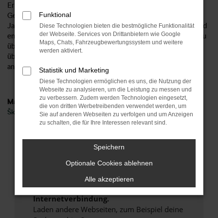
Ersparnis beträgt bis zu 40 Prozent, was sich wahrlich im
Funktional
Geldbeutel bemerkbar machen kann. Unsere Škoda Kamiq
Jahreswagen werden wie Gebrauchtfahrzeuge behandelt und
Diese Technologien bieten die bestmögliche Funktionalität
der Webseite. Services von Drittanbietern wie Google
entsprechend in einer unserer Kfz-Meisterwerkstätten genau
Maps, Chats, Fahrzeugbewertungssystem und weitere
überprüft. Unser Versprechen: wir lassen nur Fahrzeuge im
werden aktiviert.
überprüften Zustand auf die Straßen von Berlin oder
anderswo.
Statistik und Marketing
Diese Technologien ermöglichen es uns, die Nutzung der
Webseite zu analysieren, um die Leistung zu messen und
zu verbessern. Zudem werden Technologien eingesetzt,
Marken
die von dritten Werbetreibenden verwendet werden, um
Škoda
Sie auf anderen Webseiten zu verfolgen und um Anzeigen
zu schalten, die für Ihre Interessen relevant sind.
Fehler: Network Error
Speichern
Beim Laden ist ein Fehler aufgetreten.
Optionale Cookies ablehnen
Hier sind ein paar Tipps, die dir helfen können:
Alle akzeptieren
Überprüfe deine Firewall und deine
Internetverbindung.
Laden andere Webseiten, zum Beispiel deine