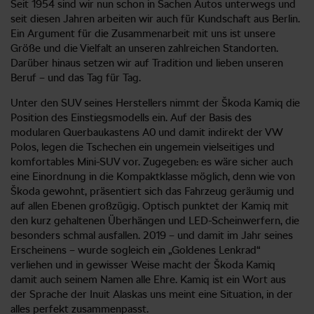
Seit 1954 sind wir nun schon in Sachen Autos unterwegs und
seit diesen Jahren arbeiten wir auch für Kundschaft aus Berlin.
Ein Argument für die Zusammenarbeit mit uns ist unsere
Größe und die Vielfalt an unseren zahlreichen Standorten.
Darüber hinaus setzen wir auf Tradition und lieben unseren
Beruf – und das Tag für Tag.
Unter den SUV seines Herstellers nimmt der Škoda Kamiq die
Position des Einstiegsmodells ein. Auf der Basis des
modularen Querbaukastens A0 und damit indirekt der VW
Polos, legen die Tschechen ein ungemein vielseitiges und
komfortables Mini-SUV vor. Zugegeben: es wäre sicher auch
eine Einordnung in die Kompaktklasse möglich, denn wie von
Škoda gewohnt, präsentiert sich das Fahrzeug geräumig und
auf allen Ebenen großzügig. Optisch punktet der Kamiq mit
den kurz gehaltenen Überhängen und LED-Scheinwerfern, die
besonders schmal ausfallen. 2019 – und damit im Jahr seines
Erscheinens – wurde sogleich ein „Goldenes Lenkrad“
verliehen und in gewisser Weise macht der Škoda Kamiq
damit auch seinem Namen alle Ehre. Kamiq ist ein Wort aus
der Sprache der Inuit Alaskas uns meint eine Situation, in der
alles perfekt zusammenpasst.