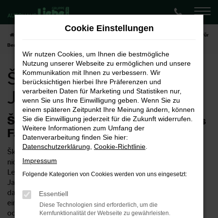
Zum
Hauptinhalt
Cookie Einstellungen
springen
Startseite
Berlin
Škoda
Škoda Kamiq
Škoda Kamiq Jahreswagen für
Berlin
Wir nutzen Cookies, um Ihnen die bestmögliche
Nutzung unserer Webseite zu ermöglichen und unsere
Škoda Kamiq
Kommunikation mit Ihnen zu verbessern. Wir
berücksichtigen hierbei Ihre Präferenzen und
Jahreswagen für Berlin
verarbeiten Daten für Marketing und Statistiken nur,
wenn Sie uns Ihre Einwilligung geben. Wenn Sie zu
einem späteren Zeitpunkt Ihre Meinung ändern, können
Škoda Kamiq Jahreswagen – ideales
Sie die Einwilligung jederzeit für die Zukunft widerrufen.
Weitere Informationen zum Umfang der
Fahrzeug für Berlin
Datenverarbeitung finden Sie hier:
Datenschutzerklärung
,
Cookie-Richtlinie
.
Škoda Kamiq Jahreswagen sind keine Neuwagen aber auch
Impressum
nicht so richtig Gebrauchtwagen. Formell trifft natürlich
Letzeres ins Schwarze, doch wurden die Škoda Kamiq
Folgende Kategorien von Cookies werden von uns eingesetzt:
Jahreswagen lediglich für maximal ein Jahr genutzt und sind
daher meist noch neuwertig. Preislich macht es allerdings
Essentiell
einen erheblichen Unterschied, ob Sie in einem Neuwagen
Diese Technologien sind erforderlich, um die
oder einem Jahreswagen in Berlin unterwegs sind. Das
Kernfunktionalität der Webseite zu gewährleisten.