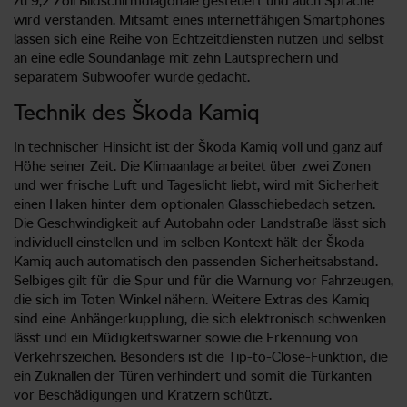
zu 9,2 Zoll Bildschirmdiagonale gesteuert und auch Sprache
wird verstanden. Mitsamt eines internetfähigen Smartphones
lassen sich eine Reihe von Echtzeitdiensten nutzen und selbst
an eine edle Soundanlage mit zehn Lautsprechern und
separatem Subwoofer wurde gedacht.
Technik des Škoda Kamiq
In technischer Hinsicht ist der Škoda Kamiq voll und ganz auf
Höhe seiner Zeit. Die Klimaanlage arbeitet über zwei Zonen
und wer frische Luft und Tageslicht liebt, wird mit Sicherheit
einen Haken hinter dem optionalen Glasschiebedach setzen.
Die Geschwindigkeit auf Autobahn oder Landstraße lässt sich
individuell einstellen und im selben Kontext hält der Škoda
Kamiq auch automatisch den passenden Sicherheitsabstand.
Selbiges gilt für die Spur und für die Warnung vor Fahrzeugen,
die sich im Toten Winkel nähern. Weitere Extras des Kamiq
sind eine Anhängerkupplung, die sich elektronisch schwenken
lässt und ein Müdigkeitswarner sowie die Erkennung von
Verkehrszeichen. Besonders ist die Tip-to-Close-Funktion, die
ein Zuknallen der Türen verhindert und somit die Türkanten
vor Beschädigungen und Kratzern schützt.