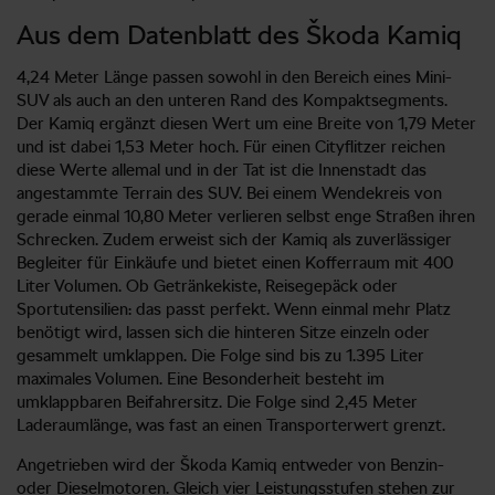
Aus dem Datenblatt des Škoda Kamiq
4,24 Meter Länge passen sowohl in den Bereich eines Mini-
SUV als auch an den unteren Rand des Kompaktsegments.
Der Kamiq ergänzt diesen Wert um eine Breite von 1,79 Meter
und ist dabei 1,53 Meter hoch. Für einen Cityflitzer reichen
diese Werte allemal und in der Tat ist die Innenstadt das
angestammte Terrain des SUV. Bei einem Wendekreis von
gerade einmal 10,80 Meter verlieren selbst enge Straßen ihren
Schrecken. Zudem erweist sich der Kamiq als zuverlässiger
Begleiter für Einkäufe und bietet einen Kofferraum mit 400
Liter Volumen. Ob Getränkekiste, Reisegepäck oder
Sportutensilien: das passt perfekt. Wenn einmal mehr Platz
benötigt wird, lassen sich die hinteren Sitze einzeln oder
gesammelt umklappen. Die Folge sind bis zu 1.395 Liter
maximales Volumen. Eine Besonderheit besteht im
umklappbaren Beifahrersitz. Die Folge sind 2,45 Meter
Laderaumlänge, was fast an einen Transporterwert grenzt.
Angetrieben wird der Škoda Kamiq entweder von Benzin-
oder Dieselmotoren. Gleich vier Leistungsstufen stehen zur