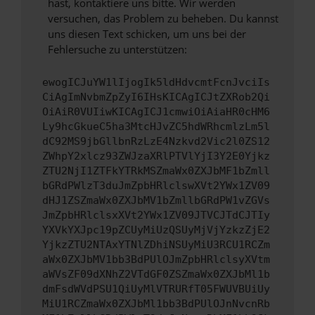
hast, kontaktiere uns bitte. Wir werden
versuchen, das Problem zu beheben. Du kannst
uns diesen Text schicken, um uns bei der
Fehlersuche zu unterstützen:
ewogICJuYW1lIjogIk5ldHdvcmtFcnJvciIs
CiAgImNvbmZpZyI6IHsKICAgICJtZXRob2Qi
OiAiR0VUIiwKICAgICJ1cmwiOiAiaHR0cHM6
Ly9hcGkueC5ha3MtcHJvZC5hdWRhcmlzLm5l
dC92MS9jbGllbnRzLzE4Nzkvd2Vic2l0ZS12
ZWhpY2xlcz93ZWJzaXRlPTVlYjI3Y2E0Yjkz
ZTU2NjI1ZTFkYTRkMSZmaWx0ZXJbMF1bZmll
bGRdPWlzT3duJmZpbHRlclswXVt2YWx1ZV09
dHJ1ZSZmaWx0ZXJbMV1bZmllbGRdPW1vZGVs
JmZpbHRlclsxXVt2YWx1ZV09JTVCJTdCJTIy
YXVkYXJpc19pZCUyMiUzQSUyMjVjYzkzZjE2
YjkzZTU2NTAxYTNlZDhiNSUyMiU3RCU1RCZm
aWx0ZXJbMV1bb3BdPUlOJmZpbHRlclsyXVtm
aWVsZF09dXNhZ2VTdGF0ZSZmaWx0ZXJbMl1b
dmFsdWVdPSU1QiUyMlVTRURfT05FWUVBUiUy
MiU1RCZmaWx0ZXJbMl1bb3BdPUlOJnNvcnRb