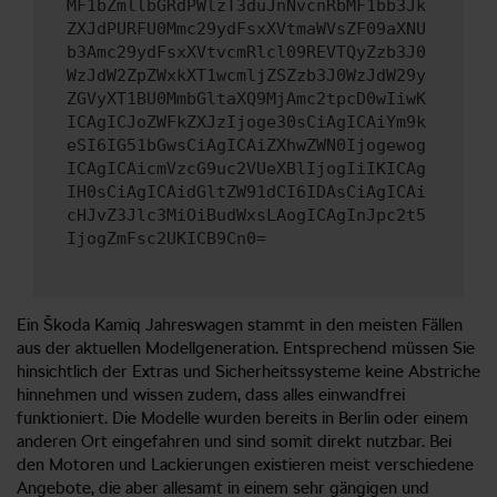
MF1bZmllbGRdPWlzT3duJnNvcnRbMF1bb3Jk
ZXJdPURFU0Mmc29ydFsxXVtmaWVsZF09aXNU
b3Amc29ydFsxXVtvcmRlcl09REVTQyZzb3J0
WzJdW2ZpZWxkXT1wcmljZSZzb3J0WzJdW29y
ZGVyXT1BU0MmbGltaXQ9MjAmc2tpcD0wIiwK
ICAgICJoZWFkZXJzIjoge30sCiAgICAiYm9k
eSI6IG51bGwsCiAgICAiZXhwZWN0Ijogewog
ICAgICAicmVzcG9uc2VUeXBlIjogIiIKICAg
IH0sCiAgICAidGltZW91dCI6IDAsCiAgICAi
cHJvZ3Jlc3MiOiBudWxsLAogICAgInJpc2t5
IjogZmFsc2UKICB9Cn0=
Ein Škoda Kamiq Jahreswagen stammt in den meisten Fällen
aus der aktuellen Modellgeneration. Entsprechend müssen Sie
hinsichtlich der Extras und Sicherheitssysteme keine Abstriche
hinnehmen und wissen zudem, dass alles einwandfrei
funktioniert. Die Modelle wurden bereits in Berlin oder einem
anderen Ort eingefahren und sind somit direkt nutzbar. Bei
den Motoren und Lackierungen existieren meist verschiedene
Angebote, die aber allesamt in einem sehr gängigen und