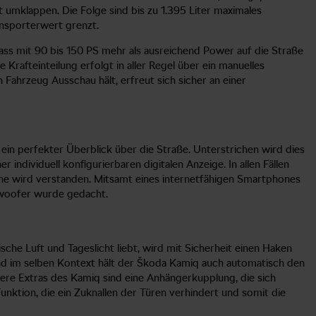
t umklappen. Die Folge sind bis zu 1.395 Liter maximales
ansporterwert grenzt.
ss mit 90 bis 150 PS mehr als ausreichend Power auf die Straße
Krafteinteilung erfolgt in aller Regel über ein manuelles
Fahrzeug Ausschau hält, erfreut sich sicher an einer
ein perfekter Überblick über die Straße. Unterstrichen wird dies
ndividuell konfigurierbaren digitalen Anzeige. In allen Fällen
che wird verstanden. Mitsamt eines internetfähigen Smartphones
bwoofer wurde gedacht.
sche Luft und Tageslicht liebt, wird mit Sicherheit einen Haken
 und im selben Kontext hält der Škoda Kamiq auch automatisch den
tere Extras des Kamiq sind eine Anhängerkupplung, die sich
nktion, die ein Zuknallen der Türen verhindert und somit die