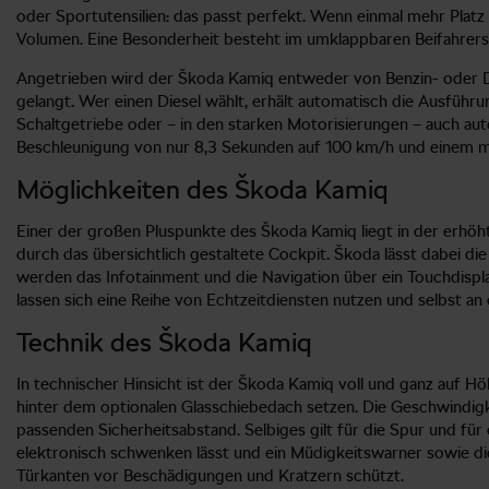
oder Sportutensilien: das passt perfekt. Wenn einmal mehr Platz 
Volumen. Eine Besonderheit besteht im umklappbaren Beifahrersi
Angetrieben wird der Škoda Kamiq entweder von Benzin- oder Die
gelangt. Wer einen Diesel wählt, erhält automatisch die Ausführun
Schaltgetriebe oder – in den starken Motorisierungen – auch aut
Beschleunigung von nur 8,3 Sekunden auf 100 km/h und einem mög
Möglichkeiten des Škoda Kamiq
Einer der großen Pluspunkte des Škoda Kamiq liegt in der erhöht
durch das übersichtlich gestaltete Cockpit. Škoda lässt dabei die
werden das Infotainment und die Navigation über ein Touchdispl
lassen sich eine Reihe von Echtzeitdiensten nutzen und selbst
Technik des Škoda Kamiq
In technischer Hinsicht ist der Škoda Kamiq voll und ganz auf Höh
hinter dem optionalen Glasschiebedach setzen. Die Geschwindigke
passenden Sicherheitsabstand. Selbiges gilt für die Spur und fü
elektronisch schwenken lässt und ein Müdigkeitswarner sowie die
Türkanten vor Beschädigungen und Kratzern schützt.