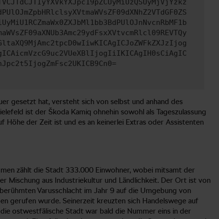
TVCJTdCJTIyYXVkYXJpc19pZCUyMiUzQSUyMjVjYzkz
dPUlOJmZpbHRlclsyXVtmaWVsZF09dXNhZ2VTdGF0ZS
iUyMiU1RCZmaWx0ZXJbMl1bb3BdPUlOJnNvcnRbMF1b
maWVsZF09aXNUb3Amc29ydFsxXVtvcmRlcl09REVTQy
GltaXQ9MjAmc2tpcD0wIiwKICAgICJoZWFkZXJzIjog
gICAicmVzcG9uc2VUeXBlIjogIiIKICAgIH0sCiAgIC
nJpc2t5IjogZmFsc2UKICB9Cn0=
er gesetzt hat, versteht sich von selbst und anhand des
Bielefeld ist der Škoda Kamiq ohnehin sowohl als Tageszulassung
f Höhe der Zeit ist und es an keinerlei Extras oder Assistenten
ommen zählt die Stadt 333.000 Einwohner, wobei mitsamt der
r Mischung aus Industriekultur und Ländlichkeit. Der Ort ist von
r berühmten Varusschlacht im Jahr 9 auf die Umgebung von
 Leben gerufen wurde. Seinerzeit kreuzten sich Handelswege auf
 die ostwestfälische Stadt war bald die Nummer eins in der