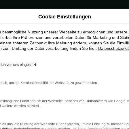
Cookie Einstellungen
r Bielefeld
ie bestmögliche Nutzung unserer Webseite zu ermöglichen und unsere
 für Bielefeld
hierbei Ihre Präferenzen und verarbeiten Daten für Marketing und Stati
einem späteren Zeitpunkt Ihre Meinung ändern, können Sie die Einwillig
en zum Umfang der Datenverarbeitung finden Sie hier:
Datenschutzerkl
eszulassung in Bielefeld
ne Škoda Kamiq Tageszulassung nachgedacht? Wir können Ihnen diese
en von uns eingesetzt:
bstriche hinnehmen. Ob eine Škoda Kamiq Tageszulassung für einen 
bereits vorgenommenen Eintrags in den Fahrzeugpapieren formal um e
aben seitens des Automobilherstellers gelten und wir Ihnen einen be
rlich, um die Kernfunktionalität der Webseite zu gewährleisten.
estmögliche Funktionalität der Webseite. Services von Drittanbietern wie Google 
eitere werden aktiviert.
r: Network Error
 es uns, die Nutzung der Webseite zu analysieren, um die Leistung zu messen u
n ist ein Fehler aufgetreten.