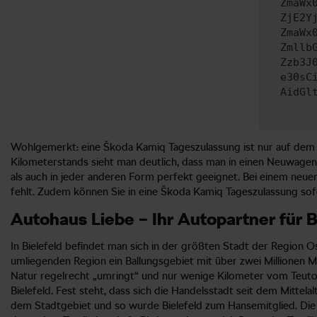
ZmaWx
ZjE2Y
ZmaWx
Zmllb
Zzb3J
e30sC
AidGl
Wohlgemerkt: eine Škoda Kamiq Tageszulassung ist nur auf dem P
Kilometerstands sieht man deutlich, dass man in einen Neuwagen s
als auch in jeder anderen Form perfekt geeignet. Bei einem neuen 
fehlt. Zudem können Sie in eine Škoda Kamiq Tageszulassung sofo
Autohaus Liebe – Ihr Autopartner für B
In Bielefeld befindet man sich in der größten Stadt der Region
umliegenden Region ein Ballungsgebiet mit über zwei Millionen M
Natur regelrecht „umringt“ und nur wenige Kilometer vom Teuto
Bielefeld. Fest steht, dass sich die Handelsstadt seit dem Mittel
dem Stadtgebiet und so wurde Bielefeld zum Hansemitglied. Die I