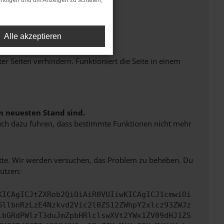
rfolgen und um Anzeigen zu schalten,
Alle akzeptieren
Seiten verhindern. Funktioniert die Seite in einem
m neuesten Stand sind.
 auch dazu führen, dass bestimmte Funktionen nicht mehr
bitte. Wir werden versuchen, das Problem zu beheben. Du
ützen:
KICAgICJtZXRob2QiOiAiR0VUIiwKICAgICJ1cmwiOi
GllbnRzLzE4Nzkvd2Vic2l0ZS12ZWhpY2xlcz93ZWJz
lbGRdPWlzT3duJmZpbHRlclswXVt2YWx1ZV09dHJ1ZS