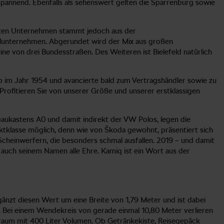
t spannend. Ebenfalls als sehenswert gelten die Sparrenburg sowie
tigsten Unternehmen stammt jedoch aus der
allunternehmen. Abgerundet wird der Mix aus großen
e von drei Bundesstraßen. Des Weiteren ist Bielefeld natürlich
eb im Jahr 1954 und avancierte bald zum Vertragshändler sowie zu
rofitieren Sie von unserer Größe und unserer erstklassigen
aukastens A0 und damit indirekt der VW Polos, legen die
ktklasse möglich, denn wie von Škoda gewohnt, präsentiert sich
heinwerfern, die besonders schmal ausfallen. 2019 – und damit
auch seinem Namen alle Ehre. Kamiq ist ein Wort aus der
nzt diesen Wert um eine Breite von 1,79 Meter und ist dabei
UV. Bei einem Wendekreis von gerade einmal 10,80 Meter verlieren
erraum mit 400 Liter Volumen. Ob Getränkekiste, Reisegepäck