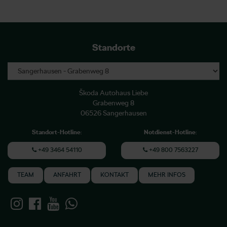
Standorte
Škoda Autohaus Liebe
Grabenweg 8
06526 Sangerhausen
Standort-Hotline
:
Notdienst-Hotline
:
+49 3464 54110
+49 800 7563227
TEAM
ANFAHRT
KONTAKT
MEHR INFOS