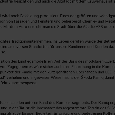
ilindustrie besichtigen und auch die Altstadt mit dem Crüwelhaus is
ktuell wird noch Bekleidung produziert. Eines der größten und wich
duktion von Fassaden und Fenstern und beherbergt Chemie- und Met
Mit dem Auto erreicht man die Stadt über die A2, die A33 oder ein
n echtes Traditionsunternehmen. Ins Leben gerufen wurde der Betri
ind an diversen Standorten für unsere Kundinnen und Kunden da. P
ise.
ition des Einstiegsmodells ein. Auf der Basis des modularen Querb
vor. Zugegeben: es wäre sicher auch eine Einordnung in die Kompa
 punktet der Kamiq mit den kurz gehaltenen Überhängen und LED-Sc
rad“ verliehen und in gewisser Weise macht der Škoda Kamiq damit 
perfekt zusammenpasst.
als auch an den unteren Rand des Kompaktsegments. Der Kamiq ergä
al und in der Tat ist die Innenstadt das angestammte Terrain des S
iq als zuverlässiger Begleiter für Einkäufe und bietet einen Koff