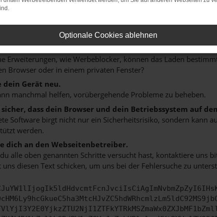
on dritten Werbetreibenden verwendet werden, um Sie auf anderen Webseiten zu ve
 ein paar Tipps, die dir helfen können:
ind.
rüfe deine Firewall und deine Internetverbindung.
 andere Webseiten, zum Beispiel deine Suchmaschine?
Optionale Cookies ablehnen
 deine Browsererweiterungen.
 Erweiterungen, wie Werbeblocker, können das Laden bestimmter 
n Browser oder in einem privaten Fenster?
e dein Gerät neu.
ann manchmal helfen, vorübergehende Probleme zu beheben.
e sicher, dass dein Browser und dein Betriebssystem auf de
ete Software birgt nicht nur ein Sicherheitsrisiko, sondern kann
tützt werden.
 dich an den Webseitenbetreiber.
u alle oben genannten Schritte versucht hast, kontaktiere uns 
 uns diesen Text schicken, um uns bei der Fehlersuche zu unterst
CJuYW1lIjogIk5ldHdvcmtFcnJvciIsCiAgImNvbmZpZyI6IHs
0cHM6Ly9hcGkueC5ha3MtcHJvZC5hdWRhcmlzLm5ldC92MS9jb
TVlYjI3Y2E0YjkzZTU2NjI1ZTFkYTRkMSZmaWx0ZXJbMF1bZml