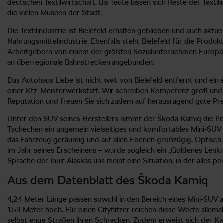
deutschen Textilwirtschaft. Bis heute lassen sich Reste der Text
die vielen Museen der Stadt.
Die Textilindustrie ist Bielefeld erhalten geblieben und auch a
Nahrungsmittelindustrie. Ebenfalls steht Bielefeld für die Pro
Arbeitgebern von einem der größten Sozialunternehmen Europas. 
an überregionale Bahnstrecken angebunden.
Das Autohaus Liebe ist nicht weit von Bielefeld entfernt und ei
einer Kfz-Meisterwerkstatt. Wir schreiben Kompetenz groß und s
Reputation und freuen Sie sich zudem auf herausragend gute Pre
Unter den SUV seines Herstellers nimmt der Škoda Kamiq die Pos
Tschechen ein ungemein vielseitiges und komfortables Mini-SUV 
das Fahrzeug geräumig und auf allen Ebenen großzügig. Optisch
im Jahr seines Erscheinens – wurde sogleich ein „Goldenes Lenk
Sprache der Inuit Alaskas uns meint eine Situation, in der alles 
Aus dem Datenblatt des Škoda Kamiq
4,24 Meter Länge passen sowohl in den Bereich eines Mini-SUV 
1,53 Meter hoch. Für einen Cityflitzer reichen diese Werte allem
selbst enge Straßen ihren Schrecken. Zudem erweist sich der Kam