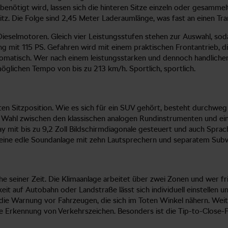
benötigt wird, lassen sich die hinteren Sitze einzeln oder gesammel
tz. Die Folge sind 2,45 Meter Laderaumlänge, was fast an einen Tr
selmotoren. Gleich vier Leistungsstufen stehen zur Auswahl, soda
g mit 115 PS. Gefahren wird mit einem praktischen Frontantrieb, die 
omatisch. Wer nach einem leistungsstarken und dennoch handlichen 
lichen Tempo von bis zu 213 km/h. Sportlich, sportlich.
en Sitzposition. Wie es sich für ein SUV gehört, besteht durchweg 
 Wahl zwischen den klassischen analogen Rundinstrumenten und einer i
ay mit bis zu 9,2 Zoll Bildschirmdiagonale gesteuert und auch Spra
 an eine edle Soundanlage mit zehn Lautsprechern und separatem Su
e seiner Zeit. Die Klimaanlage arbeitet über zwei Zonen und wer fri
it auf Autobahn oder Landstraße lässt sich individuell einstellen
r die Warnung vor Fahrzeugen, die sich im Toten Winkel nähern. Wei
 Erkennung von Verkehrszeichen. Besonders ist die Tip-to-Close-Fu