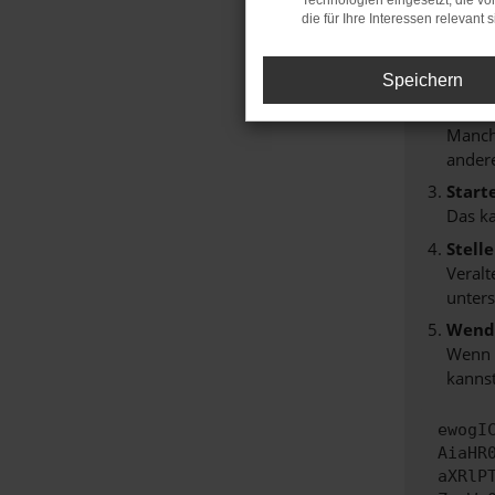
Technologien eingesetzt, die v
Hier sind
die für Ihre Interessen relevant s
Überp
Laden
Speichern
Prüfe
Manche
andere
Start
Das k
Stell
Veralt
unters
Wende
Wenn d
kannst
ewogI
AiaHR
aXRlP