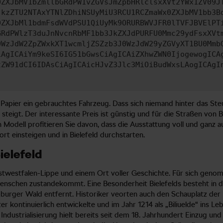
0ZXJbMV1bZmllbGRdPW1vZGVsJmZpbHRlclsxXVt2YWx1ZV09J
jkzZTU2NTAxYTNlZDhiNSUyMiU3RCU1RCZmaWx0ZXJbMV1bb3B
0ZXJbMl1bdmFsdWVdPSU1QiUyMk9ORURBWVJFR0lTVFJBVElPT
GRdPWlzT3duJnNvcnRbMF1bb3JkZXJdPURFU0Mmc29ydFsxXVt
0WzJdW2ZpZWxkXT1wcmljZSZzb3J0WzJdW29yZGVyXT1BU0Mmb
iAgICAiYm9keSI6IG51bGwsCiAgICAiZXhwZWN0IjogewogICA
tZW91dCI6IDAsCiAgICAicHJvZ3Jlc3MiOiBudWxsLAogICAgI
apier ein gebrauchtes Fahrzeug. Dass sich niemand hinter das Steu
teigt. Der interessante Preis ist günstig und für die Straßen von 
Modell profitieren Sie davon, dass die Ausstattung voll und ganz au
rt einsteigen und in Bielefeld durchstarten.
ielefeld
 Ostwestfalen-Lippe und einem Ort voller Geschichte. Für sich gen
enschen zustandekommt. Eine Besonderheit Bielefelds besteht in de
burger Wald entfernt. Historiker veorten auch den Schauplatz de
alter kontinuierlich entwickelte und im Jahr 1214 als „Biliuelde“ ins
ndustrialisierung hielt bereits seit dem 18. Jahrhundert Einzug und