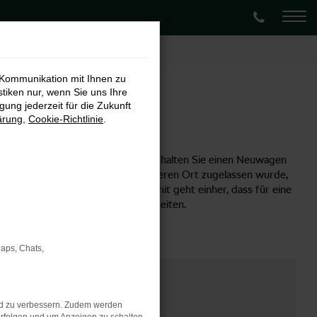
 Kommunikation mit Ihnen zu
stiken nur, wenn Sie uns Ihre
ung jederzeit für die Zukunft
ärung
,
Cookie-Richtlinie
.
 Möglichkeit empfehlen, denn so erhalten Sie einen Neuwagen
Tag in Bielefeld oder an einem anderen Ort zugelassen wurde,
inen Gebrauchtwagen handelt. Damit geht einher, dass für eine
sonders attraktiven Preis unterbreiten.
Maps, Chats,
nd zu verbessern. Zudem werden