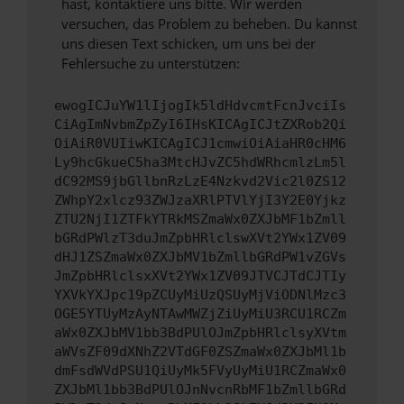
hast, kontaktiere uns bitte. Wir werden
versuchen, das Problem zu beheben. Du kannst
uns diesen Text schicken, um uns bei der
Fehlersuche zu unterstützen:
ewogICJuYW1lIjogIk5ldHdvcmtFcnJvciIs
CiAgImNvbmZpZyI6IHsKICAgICJtZXRob2Qi
OiAiR0VUIiwKICAgICJ1cmwiOiAiaHR0cHM6
Ly9hcGkueC5ha3MtcHJvZC5hdWRhcmlzLm5l
dC92MS9jbGllbnRzLzE4Nzkvd2Vic2l0ZS12
ZWhpY2xlcz93ZWJzaXRlPTVlYjI3Y2E0Yjkz
ZTU2NjI1ZTFkYTRkMSZmaWx0ZXJbMF1bZmll
bGRdPWlzT3duJmZpbHRlclswXVt2YWx1ZV09
dHJ1ZSZmaWx0ZXJbMV1bZmllbGRdPW1vZGVs
JmZpbHRlclsxXVt2YWx1ZV09JTVCJTdCJTIy
YXVkYXJpc19pZCUyMiUzQSUyMjViODNlMzc3
OGE5YTUyMzAyNTAwMWZjZiUyMiU3RCU1RCZm
aWx0ZXJbMV1bb3BdPUlOJmZpbHRlclsyXVtm
aWVsZF09dXNhZ2VTdGF0ZSZmaWx0ZXJbMl1b
dmFsdWVdPSU1QiUyMk5FVyUyMiU1RCZmaWx0
ZXJbMl1bb3BdPUlOJnNvcnRbMF1bZmllbGRd