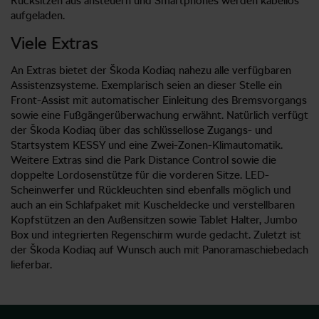
Rücksitzen aus ansteuern und Smartphones werden kabellos
aufgeladen.
Viele Extras
An Extras bietet der Škoda Kodiaq nahezu alle verfügbaren
Assistenzsysteme. Exemplarisch seien an dieser Stelle ein
Front-Assist mit automatischer Einleitung des Bremsvorgangs
sowie eine Fußgängerüberwachung erwähnt. Natürlich verfügt
der Škoda Kodiaq über das schlüssellose Zugangs- und
Startsystem KESSY und eine Zwei-Zonen-Klimautomatik.
Weitere Extras sind die Park Distance Control sowie die
doppelte Lordosenstütze für die vorderen Sitze. LED-
Scheinwerfer und Rückleuchten sind ebenfalls möglich und
auch an ein Schlafpaket mit Kuscheldecke und verstellbaren
Kopfstützen an den Außensitzen sowie Tablet Halter, Jumbo
Box und integrierten Regenschirm wurde gedacht. Zuletzt ist
der Škoda Kodiaq auf Wunsch auch mit Panoramaschiebedach
lieferbar.