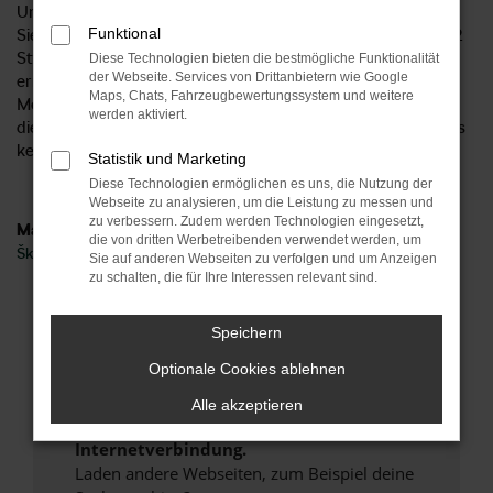
Unternehmen bereits seit 1954 existiert? Mittlerweile finden
Funktional
Sie uns an sechs Standorten im Zentrum Deutschlands und 2
Standorte in Norddeutschland und damit ideal aus Bielefeld
Diese Technologien bieten die bestmögliche Funktionalität
der Webseite. Services von Drittanbietern wie Google
erreichbar. Gerne beraten wir Sie hinsichtlich all Ihrer
Maps, Chats, Fahrzeugbewertungssystem und weitere
Möglichkeit und sprechen mit Ihnen über die vielen Vorteile,
werden aktiviert.
die ein Škoda Kodiaq Neuwagen bietet. Höchste Zeit, um uns
kennen zu lernen.
Statistik und Marketing
Diese Technologien ermöglichen es uns, die Nutzung der
Webseite zu analysieren, um die Leistung zu messen und
zu verbessern. Zudem werden Technologien eingesetzt,
Marken
die von dritten Werbetreibenden verwendet werden, um
Škoda
Sie auf anderen Webseiten zu verfolgen und um Anzeigen
zu schalten, die für Ihre Interessen relevant sind.
Fehler: Network Error
Speichern
Beim Laden ist ein Fehler aufgetreten.
Optionale Cookies ablehnen
Hier sind ein paar Tipps, die dir helfen können:
Alle akzeptieren
Überprüfe deine Firewall und deine
Internetverbindung.
Laden andere Webseiten, zum Beispiel deine