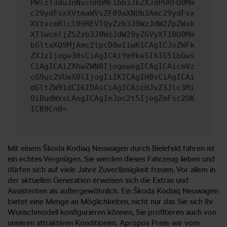
PWlzT3duJnNvcnRbMF1bb3JkZXJdPURFU0Mm
c29ydFsxXVtmaWVsZF09aXNUb3Amc29ydFsx
XVtvcmRlcl09REVTQyZzb3J0WzJdW2ZpZWxk
XT1wcmljZSZzb3J0WzJdW29yZGVyXT1BU0Mm
bGltaXQ9MjAmc2tpcD0wIiwKICAgICJoZWFk
ZXJzIjoge30sCiAgICAiYm9keSI6IG51bGws
CiAgICAiZXhwZWN0IjogewogICAgICAicmVz
cG9uc2VUeXBlIjogIiIKICAgIH0sCiAgICAi
dGltZW91dCI6IDAsCiAgICAicHJvZ3Jlc3Mi
OiBudWxsLAogICAgInJpc2t5IjogZmFsc2UK
ICB9Cn0=
Mit einem Škoda Kodiaq Neuwagen durch Bielefeld fahren ist
ein echtes Vergnügen. Sie werden dieses Fahrzeug lieben und
dürfen sich auf viele Jahre Zuverlässigkeit freuen. Vor allem in
der aktuellen Generation erweisen sich die Extras und
Assistenten als außergewöhnlich. Ein Škoda Kodiaq Neuwagen
bietet eine Menge an Möglichkeiten, nicht nur das Sie sich Ihr
Wunschmodell konfigurieren können, Sie profitieren auch von
unseren attraktiven Konditionen. Apropos Preis: wir vom