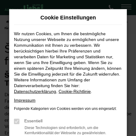
Zum
Hauptinhalt
Cookie Einstellungen
springen
Startseite
Bielefeld
Škoda
Škoda Kodiaq
Škoda Kodiaq Neuwagen
für Bielefeld
Wir nutzen Cookies, um Ihnen die bestmögliche
Nutzung unserer Webseite zu ermöglichen und unsere
Škoda Kodiaq Neuwagen
Kommunikation mit Ihnen zu verbessern. Wir
berücksichtigen hierbei Ihre Präferenzen und
für Bielefeld
verarbeiten Daten für Marketing und Statistiken nur,
wenn Sie uns Ihre Einwilligung geben. Wenn Sie zu
einem späteren Zeitpunkt Ihre Meinung ändern, können
Škoda Kodiaq Neuwagen – Ihr
Sie die Einwilligung jederzeit für die Zukunft widerrufen.
Weitere Informationen zum Umfang der
Traumwagen für Bielefeld
Datenverarbeitung finden Sie hier:
Datenschutzerklärung
,
Cookie-Richtlinie
.
Der Škoda Kodiaq Neuwagen ist ein ungemein vielseitiges
Impressum
Fahrzeug. Einerseits eignet sich das Modell natürlich ideal für
die Innenstadt von Bielefeld, ist allerdings auch für Fahrten in
Folgende Kategorien von Cookies werden von uns eingesetzt:
der Umgebung und die Autobahn geeignet. Im Autohaus Liebe
erhalten Sie Škoda Kodiaq Neuwagen entsprechend Ihrer
Essentiell
Vorstellungen und profitieren von unserer umfangreichen
Diese Technologien sind erforderlich, um die
Erfahrung im Verkauf von Autos. Wussten Sie, dass unser
Kernfunktionalität der Webseite zu gewährleisten.