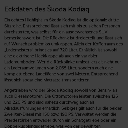
Eckdaten des Škoda Kodiaq
Ein echtes Highlight im Škoda Kodiaq ist die optionale dritte
Sitzreihe. Entsprechend lässt sich mit bis zu sieben Personen
durchstarten, was selbst für ein ausgewachsenes SUV
bemerkenswert ist. Die Rückbank ist dreigeteilt und lässt sich
auf Wunsch problemlos umklappen. Allein der Kofferraum des
„Lademeisters“ bringt es auf 720 Liter. Erhältlich ist sowohl
eine elektrische Heckklappe als auch ein variabler
Laderaumboden. Wer die Rückbänke umlegt, erzielt nicht nur
ein Laderaumvolumen von 2.065 Liter, sondern auch eine
komplett ebene Ladefläche von zwei Metern. Entsprechend
lässt sich sogar eine Matratze transportieren.
Angetrieben wird der Škoda Kodiaq sowohl von Benzin- als
auch Dieselmotoren. Die Ottomotoren leisten zwischen 125
und 220 PS und sind nahezu durchweg auch als
Allradausführungen erhältlich. Selbiges gilt auch für die beiden
Zweiliter-Diesel mit 150 bzw. 190 PS. Verwaltet werden die
Pferdestärken entweder durch ein Schaltgetriebe oder ein
Doppelkupplungsgetriebe, was von der gewählten