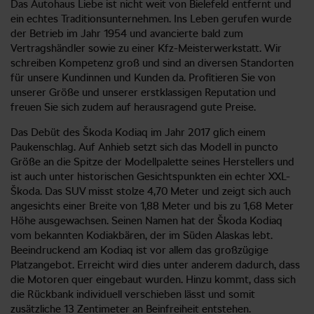
Das Autohaus Liebe ist nicht weit von Bielefeld entfernt und
ein echtes Traditionsunternehmen. Ins Leben gerufen wurde
der Betrieb im Jahr 1954 und avancierte bald zum
Vertragshändler sowie zu einer Kfz-Meisterwerkstatt. Wir
schreiben Kompetenz groß und sind an diversen Standorten
für unsere Kundinnen und Kunden da. Profitieren Sie von
unserer Größe und unserer erstklassigen Reputation und
freuen Sie sich zudem auf herausragend gute Preise.
Das Debüt des Škoda Kodiaq im Jahr 2017 glich einem
Paukenschlag. Auf Anhieb setzt sich das Modell in puncto
Größe an die Spitze der Modellpalette seines Herstellers und
ist auch unter historischen Gesichtspunkten ein echter XXL-
Škoda. Das SUV misst stolze 4,70 Meter und zeigt sich auch
angesichts einer Breite von 1,88 Meter und bis zu 1,68 Meter
Höhe ausgewachsen. Seinen Namen hat der Škoda Kodiaq
vom bekannten Kodiakbären, der im Süden Alaskas lebt.
Beeindruckend am Kodiaq ist vor allem das großzügige
Platzangebot. Erreicht wird dies unter anderem dadurch, dass
die Motoren quer eingebaut wurden. Hinzu kommt, dass sich
die Rückbank individuell verschieben lässt und somit
zusätzliche 13 Zentimeter an Beinfreiheit entstehen.