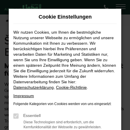
Zum
Hauptinhalt
Cookie Einstellungen
springen
Startseite
Braunschweig
Škoda kaufen für Braunschweig
Wir nutzen Cookies, um Ihnen die bestmögliche
Škoda kaufen für
Nutzung unserer Webseite zu ermöglichen und unsere
Kommunikation mit Ihnen zu verbessern. Wir
Braunschweig
berücksichtigen hierbei Ihre Präferenzen und
verarbeiten Daten für Marketing und Statistiken nur,
wenn Sie uns Ihre Einwilligung geben. Wenn Sie zu
Mit einem Škoda optimal motorisiert
einem späteren Zeitpunkt Ihre Meinung ändern, können
Sie die Einwilligung jederzeit für die Zukunft widerrufen.
für Braunschweig
Weitere Informationen zum Umfang der
Datenverarbeitung finden Sie hier:
Wir vom Škoda Autohaus Liebe haben uns auf Neuwagen &
Datenschutzerklärung
,
Cookie-Richtlinie
.
Gebrauchtwagen von Škoda, auch für Braunschweig
Impressum
spezialisiert. Unser Autohaus existiert seit 1954 und betreibt
mittlerweile neun Standorte. Auf diese Weise stellen wir
Folgende Kategorien von Cookies werden von uns eingesetzt:
sicher, dass der Weg zu Ihrem Škoda in Braunschweig niemals
weit ist und Sie uns optimal erreichen. Wir sind ein
Essentiell
Traditionsunternehmen, das Kundenbindung und Beratung
Diese Technologien sind erforderlich, um die
groß schreibt. Entsprechend verkaufen wir Ihnen nicht nur
Kernfunktionalität der Webseite zu gewährleisten.