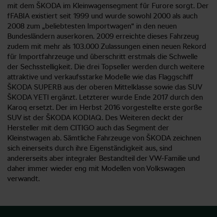
mit dem ŠKODA im Kleinwagensegment für Furore sorgt. Der
fFABIA existiert seit 1999 und wurde sowohl 2000 als auch
2008 zum „beliebtesten Importwagen“ in den neuen
Bundesländern auserkoren. 2009 erreichte dieses Fahrzeug
zudem mit mehr als 103.000 Zulassungen einen neuen Rekord
für Importfahrzeuge und überschritt erstmals die Schwelle
der Sechsstelligkeit. Die drei Topseller werden durch weitere
attraktive und verkaufsstarke Modelle wie das Flaggschiff
ŠKODA SUPERB aus der oberen Mittelklasse sowie das SUV
ŠKODA YETI ergänzt. Letzterer wurde Ende 2017 durch den
Karoq ersetzt. Der im Herbst 2016 vorgestellte erste gorße
SUV ist der ŠKODA KODIAQ. Des Weiteren deckt der
Hersteller mit dem CITIGO auch das Segment der
Kleinstwagen ab. Sämtliche Fahrzeuge von ŠKODA zeichnen
sich einerseits durch ihre Eigenständigkeit aus, sind
andererseits aber integraler Bestandteil der VW-Familie und
daher immer wieder eng mit Modellen von Volkswagen
verwandt.