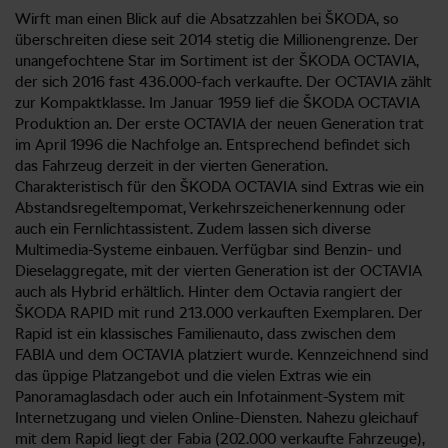
Wirft man einen Blick auf die Absatzzahlen bei ŠKODA, so
überschreiten diese seit 2014 stetig die Millionengrenze. Der
unangefochtene Star im Sortiment ist der ŠKODA OCTAVIA,
der sich 2016 fast 436.000-fach verkaufte. Der OCTAVIA zählt
zur Kompaktklasse. Im Januar 1959 lief die ŠKODA OCTAVIA
Produktion an. Der erste OCTAVIA der neuen Generation trat
im April 1996 die Nachfolge an. Entsprechend befindet sich
das Fahrzeug derzeit in der vierten Generation.
Charakteristisch für den ŠKODA OCTAVIA sind Extras wie ein
Abstandsregeltempomat, Verkehrszeichenerkennung oder
auch ein Fernlichtassistent. Zudem lassen sich diverse
Multimedia-Systeme einbauen. Verfügbar sind Benzin- und
Dieselaggregate, mit der vierten Generation ist der OCTAVIA
auch als Hybrid erhältlich. Hinter dem Octavia rangiert der
ŠKODA RAPID mit rund 213.000 verkauften Exemplaren. Der
Rapid ist ein klassisches Familienauto, dass zwischen dem
FABIA und dem OCTAVIA platziert wurde. Kennzeichnend sind
das üppige Platzangebot und die vielen Extras wie ein
Panoramaglasdach oder auch ein Infotainment-System mit
Internetzugang und vielen Online-Diensten. Nahezu gleichauf
mit dem Rapid liegt der Fabia (202.000 verkaufte Fahrzeuge),