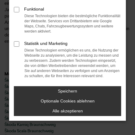
einen Škoda als Neuwagen, Gebrauchtfahrzeug oder
Funktional
Jahreswagen, sondern unterbreiten Ihnen auch Tipps für die
passende Motorisierung und Ausstattung für Ihre
Diese Technologien bieten die bestmögliche Funktionalität
der Webseite. Services von Drittanbietern wie Google
Anforderungen in Braunschweig und Umgebung. Lernen Sie
Maps, Chats, Fahrzeugbewertungssystem und weitere
uns kennen und entdecken Sie den Unterschied, der bei uns in
werden aktiviert.
der Kompetenz und Freundlichkeit unsere Teams und einer
enormen Auswahl liegt.
Statistik und Marketing
Diese Technologien ermöglichen es uns, die Nutzung der
Webseite zu analysieren, um die Leistung zu messen und
zu verbessern. Zudem werden Technologien eingesetzt,
die von dritten Werbetreibenden verwendet werden, um
Sie auf anderen Webseiten zu verfolgen und um Anzeigen
Modelle
zu schalten, die für Ihre Interessen relevant sind.
Škoda Citigo Braunschweig
Škoda Fabia Braunschweig
Speichern
Škoda Karoq Braunschweig
Škoda Kodiaq Braunschweig
Optionale Cookies ablehnen
Škoda Octavia Braunschweig
Alle akzeptieren
Škoda Rapid Braunschweig
Škoda Superb Braunschweig
Škoda Kamiq Braunschweig
Škoda Scala Braunschweig