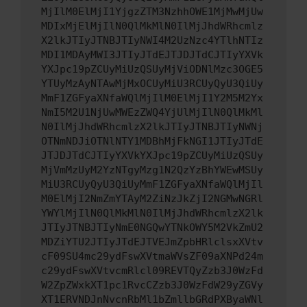
MjIlM0ElMjI1YjgzZTM3NzhhOWE1MjMwMjUw
MDIxMjElMjIlN0QlMkMlN0IlMjJhdWRhcmlz
X2lkJTIyJTNBJTIyNWI4M2UzNzc4YTlhNTIz
MDI1MDAyMWI3JTIyJTdEJTJDJTdCJTIyYXVk
YXJpc19pZCUyMiUzQSUyMjViODNlMzc3OGE5
YTUyMzAyNTAwMjMxOCUyMiU3RCUyQyU3QiUy
MmF1ZGFyaXNfaWQlMjIlM0ElMjI1Y2M5M2Yx
NmI5M2U1NjUwMWEzZWQ4YjUlMjIlN0QlMkMl
N0IlMjJhdWRhcmlzX2lkJTIyJTNBJTIyNWNj
OTNmNDJiOTNlNTY1MDBhMjFkNGI1JTIyJTdE
JTJDJTdCJTIyYXVkYXJpc19pZCUyMiUzQSUy
MjVmMzUyM2YzNTgyMzg1N2QzYzBhYWEwMSUy
MiU3RCUyQyU3QiUyMmF1ZGFyaXNfaWQlMjIl
M0ElMjI2NmZmYTAyM2ZiNzJkZjI2NGMwNGRl
YWYlMjIlN0QlMkMlN0IlMjJhdWRhcmlzX2lk
JTIyJTNBJTIyNmE0NGQwYTNkOWY5M2VkZmU2
MDZiYTU2JTIyJTdEJTVEJmZpbHRlclsxXVtv
cF09SU4mc29ydFswXVtmaWVsZF09aXNPd24m
c29ydFswXVtvcmRlcl09REVTQyZzb3J0WzFd
W2ZpZWxkXT1pc1RvcCZzb3J0WzFdW29yZGVy
XT1ERVNDJnNvcnRbMl1bZmllbGRdPXByaWNl