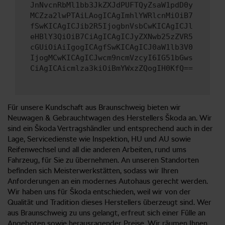
JnNvcnRbMl1bb3JkZXJdPUFTQyZsaW1pdD0y
MCZza2lwPTAiLAogICAgImhlYWRlcnMiOiB7
fSwKICAgICJib2R5IjogbnVsbCwKICAgICJl
eHBlY3QiOiB7CiAgICAgICJyZXNwb25zZVR5
cGUiOiAiIgogICAgfSwKICAgICJ0aW1lb3V0
IjogMCwKICAgICJwcm9ncmVzcyI6IG51bGws
CiAgICAicmlza3kiOiBmYWxzZQogIH0KfQ==
Für unsere Kundschaft aus Braunschweig bieten wir
Neuwagen & Gebrauchtwagen des Herstellers Škoda an. Wir
sind ein Škoda Vertragshändler und entsprechend auch in der
Lage, Servicedienste wie Inspektion, HU und AU sowie
Reifenwechsel und all die anderen Arbeiten, rund ums
Fahrzeug, für Sie zu übernehmen. An unseren Standorten
befinden sich Meisterwerkstätten, sodass wir Ihren
Anforderungen an ein modernes Autohaus gerecht werden.
Wir haben uns für Škoda entschieden, weil wir von der
Qualität und Tradition dieses Herstellers überzeugt sind. Wer
aus Braunschweig zu uns gelangt, erfreut sich einer Fülle an
Angeboten sowie herausragender Preise. Wir räumen Ihnen