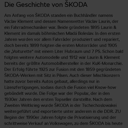
Die Geschichte von ŠKODA
Am Anfang von ŠKODA standen ein Buchhändler namens
Václav Klement und dessen Namensvetter Václav Laurin, der
ein Fahrradmechaniker war. Beide gründeten 1895 Laurin &
Klement im damals böhmischen Mladá Boleslav. In den ersten
Jahren wurden vor allem Fahrräder produziert und repariert,
doch bereits 1899 folgten die ersten Motorräder und 1905
die „Voiturette“ mit einem Liter Hubraum und 7 PS. Schon bald
folgten weitere Automodelle und 1912 war Laurin & Klement
bereits der größte Automobilhersteller in der KuK-Monarchie.
Der Erfolg führte 1925 zur Fusion mit den 1859 gegründeten
ŠKODA-Werken mit Sitz in Pilsen. Auch dieser Mischkonzern
hatte zuvor bereits Autos gebaut, allerdings nur in
Lizenzfertigungen, sodass durch die Fusion viel Know-how
gebündelt wurde. Die Folge war der Popular, der in den
1930er Jahren den ersten Topseller darstellte. Nach dem
Zweiten Weltkrieg wurde ŠKODA in der Tschechoslowakei
weitergeführt und exportierte unter anderem in die DDR. ZU
Beginn der 1990er Jahren folgte die Privatisierung und der
schrittweise Verkauf an Volkswagen, zu dem ŠKODA bis heute