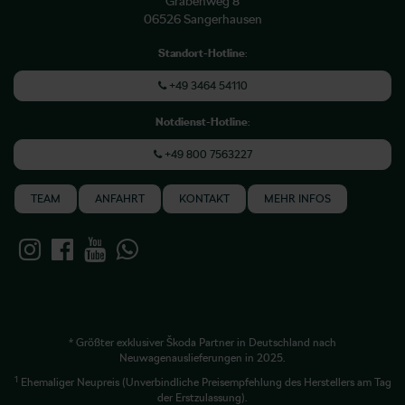
Grabenweg 8
06526 Sangerhausen
Standort-Hotline
:
+49 3464 54110
Notdienst-Hotline
:
+49 800 7563227
TEAM
ANFAHRT
KONTAKT
MEHR INFOS
* Größter exklusiver Škoda Partner in Deutschland nach
Neuwagenauslieferungen in 2025.
1
Ehemaliger Neupreis (Unverbindliche Preisempfehlung des Herstellers am Tag
der Erstzulassung).