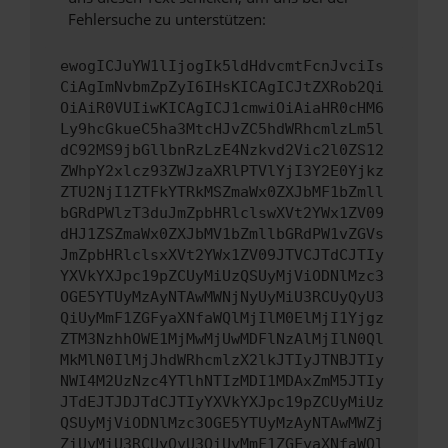
Fehlersuche zu unterstützen:
ewogICJuYW1lIjogIk5ldHdvcmtFcnJvciIs
CiAgImNvbmZpZyI6IHsKICAgICJtZXRob2Qi
OiAiR0VUIiwKICAgICJ1cmwiOiAiaHR0cHM6
Ly9hcGkueC5ha3MtcHJvZC5hdWRhcmlzLm5l
dC92MS9jbGllbnRzLzE4Nzkvd2Vic2l0ZS12
ZWhpY2xlcz93ZWJzaXRlPTVlYjI3Y2E0Yjkz
ZTU2NjI1ZTFkYTRkMSZmaWx0ZXJbMF1bZmll
bGRdPWlzT3duJmZpbHRlclswXVt2YWx1ZV09
dHJ1ZSZmaWx0ZXJbMV1bZmllbGRdPW1vZGVs
JmZpbHRlclsxXVt2YWx1ZV09JTVCJTdCJTIy
YXVkYXJpc19pZCUyMiUzQSUyMjViODNlMzc3
OGE5YTUyMzAyNTAwMWNjNyUyMiU3RCUyQyU3
QiUyMmF1ZGFyaXNfaWQlMjIlM0ElMjI1Yjgz
ZTM3NzhhOWE1MjMwMjUwMDFlNzAlMjIlN0Ql
MkMlN0IlMjJhdWRhcmlzX2lkJTIyJTNBJTIy
NWI4M2UzNzc4YTlhNTIzMDI1MDAxZmM5JTIy
JTdEJTJDJTdCJTIyYXVkYXJpc19pZCUyMiUz
QSUyMjViODNlMzc3OGE5YTUyMzAyNTAwMWZj
ZiUyMiU3RCUyQyU3QiUyMmF1ZGFyaXNfaWQl