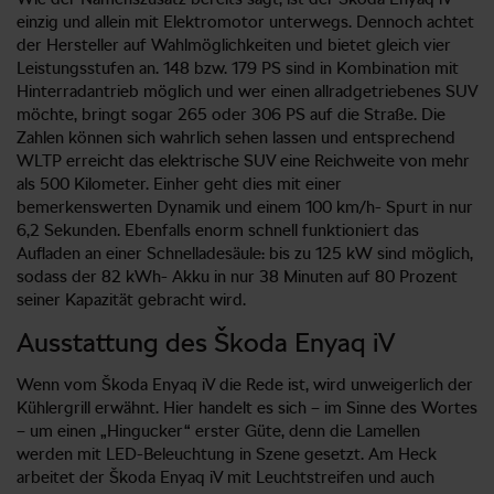
einzig und allein mit Elektromotor unterwegs. Dennoch achtet
der Hersteller auf Wahlmöglichkeiten und bietet gleich vier
Leistungsstufen an. 148 bzw. 179 PS sind in Kombination mit
Hinterradantrieb möglich und wer einen allradgetriebenes SUV
möchte, bringt sogar 265 oder 306 PS auf die Straße. Die
Zahlen können sich wahrlich sehen lassen und entsprechend
WLTP erreicht das elektrische SUV eine Reichweite von mehr
als 500 Kilometer. Einher geht dies mit einer
bemerkenswerten Dynamik und einem 100 km/h- Spurt in nur
6,2 Sekunden. Ebenfalls enorm schnell funktioniert das
Aufladen an einer Schnelladesäule: bis zu 125 kW sind möglich,
sodass der 82 kWh- Akku in nur 38 Minuten auf 80 Prozent
seiner Kapazität gebracht wird.
Ausstattung des Škoda Enyaq iV
Wenn vom Škoda Enyaq iV die Rede ist, wird unweigerlich der
Kühlergrill erwähnt. Hier handelt es sich – im Sinne des Wortes
– um einen „Hingucker“ erster Güte, denn die Lamellen
werden mit LED-Beleuchtung in Szene gesetzt. Am Heck
arbeitet der Škoda Enyaq iV mit Leuchtstreifen und auch