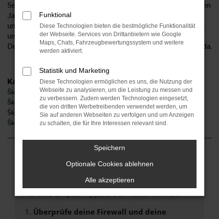
Services. Als Anbieter für den Škoda Enyaq sind wir seit vielen
Funktional
Jahren auch für unsere Kundinnen und Kunden aus Chemnitz
und Umgebung tätig. Unser Unternehmen existiert seit 1954
Diese Technologien bieten die bestmögliche Funktionalität
der Webseite. Services von Drittanbietern wie Google
und ist mittlerweile an sechs Standorten im Herzen
Maps, Chats, Fahrzeugbewertungssystem und weitere
Deutschlands und 2 Standorten in Norddeutschland für Sie da.
werden aktiviert.
Statistik und Marketing
Kategorie
Diese Technologien ermöglichen es uns, die Nutzung der
Webseite zu analysieren, um die Leistung zu messen und
Škoda Enyaq Gebrauchtwagen Chemnitz
zu verbessern. Zudem werden Technologien eingesetzt,
Škoda Enyaq Jahreswagen Chemnitz
die von dritten Werbetreibenden verwendet werden, um
Škoda Enyaq Neuwagen Chemnitz
Sie auf anderen Webseiten zu verfolgen und um Anzeigen
Škoda Enyaq Chemnitz
zu schalten, die für Ihre Interessen relevant sind.
Speichern
Fehler: Network Error
Optionale Cookies ablehnen
Alle akzeptieren
Beim Laden ist ein Fehler aufgetreten.
Hier sind ein paar Tipps, die dir helfen können:
Überprüfe deine Firewall und deine