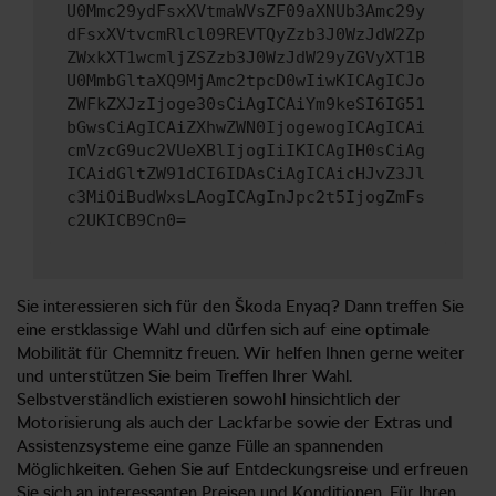
U0Mmc29ydFsxXVtmaWVsZF09aXNUb3Amc29y
dFsxXVtvcmRlcl09REVTQyZzb3J0WzJdW2Zp
ZWxkXT1wcmljZSZzb3J0WzJdW29yZGVyXT1B
U0MmbGltaXQ9MjAmc2tpcD0wIiwKICAgICJo
ZWFkZXJzIjoge30sCiAgICAiYm9keSI6IG51
bGwsCiAgICAiZXhwZWN0IjogewogICAgICAi
cmVzcG9uc2VUeXBlIjogIiIKICAgIH0sCiAg
ICAidGltZW91dCI6IDAsCiAgICAicHJvZ3Jl
c3MiOiBudWxsLAogICAgInJpc2t5IjogZmFs
c2UKICB9Cn0=
Sie interessieren sich für den Škoda Enyaq? Dann treffen Sie
eine erstklassige Wahl und dürfen sich auf eine optimale
Mobilität für Chemnitz freuen. Wir helfen Ihnen gerne weiter
und unterstützen Sie beim Treffen Ihrer Wahl.
Selbstverständlich existieren sowohl hinsichtlich der
Motorisierung als auch der Lackfarbe sowie der Extras und
Assistenzsysteme eine ganze Fülle an spannenden
Möglichkeiten. Gehen Sie auf Entdeckungsreise und erfreuen
Sie sich an interessanten Preisen und Konditionen. Für Ihren