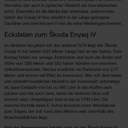
Vorreiter, der auch in optischer Hinsicht ein Ausrufezeichen
setzt. Einerseits ist die Marke klar erkennbar, andererseits
bietet der Enyaq iV eine deutlich in die Länge gezogene
Dachlinie und eine kürzere Front als seine Markengeschwister.
Eckdaten zum Škoda Enyaq iV
Im direkten Vergleich mit den anderen SUV liegt der Škoda
Enyaq iV mit seinen 4,65 Meter Länge fast an der Spitze. Zum
Kodiaq fehlen nur wenige Zentimeter und auch die Breite und
Höhe von 1,88 Meter und 1,62 Meter künden von enormen
Selbstbewusstsein. Hieraus erwächst ein Radstand von 2,77
Meter und enorm viel Platz im Innenraum. Wer mit dem leisen
und umweltfreundlichen Modell in der Innenstadt unterwegs
ist, kann Einkäufe von bis zu 585 Liter in den Kofferraum
packen und das auch dann, wenn die hinteren Sitze voll
besetzt sind. Umgeklappt sind es bis zu 1.710 Liter. Die
enorme Vorteile eines E-Autos kommen beim Wendekreis
zum Tragen, der mit rund zehn Metern weit unterhalb des
Branchenüblichen liegt.
Wie der Namenszusatz bereits sagt, ist der Škoda Enyaq iV