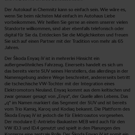
Der Autokauf in Chemnitz kann so einfach sein. Wie wäre es,
wenn Sie beim nächsten Mal einfach im Autohaus Liebe
vorbeikommen. Wir heißen Sie gerne an einem unserer vielen
Standorte willkommen, sind aber ebenfalls telefonisch oder
digital für Sie da. Entdecken Sie die Möglichkeiten und freuen
Sie sich auf einen Partner mit der Tradition von mehr als 65
Jahren.
Der Škoda Enyaq iV ist in mehrerlei Hinsicht ein
außergewöhnliches Fahrzeug. Einerseits handelt es sich um
das bereits vierte SUV seines Herstellers, das allerdings in der
Namensgebung andere Wege beschreitet, andererseits betritt
die tschechische VW-Tochter mit der Integration eines
Elektromotors Neuland. Enyaq kommt aus dem keltischen und
zwar genauer gesagt von „Enya“, der Quelle allen Lebens. Das
„q“ im Namen markiert das Segment der SUV und ist bereits
vom Trio Kamiq, Karoq und Kodiaq bekannt. Die Plattform des
Škoda Enyaq iV ist jedoch die für Elektroautos vorgesehen.
Der modulare E-Antriebs-Baukasten MEB wird auch für den
VW ID.3 und ID.4 genutzt und spielt in den Planungen des
Konzerns eine zentrale Rolle. Der Škoda Enyaq iV ist somit ein