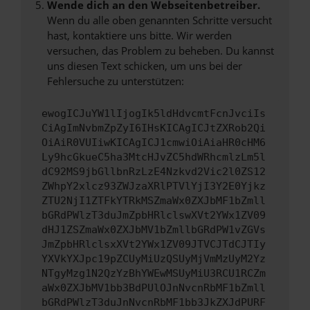
Wende dich an den Webseitenbetreiber.
Wenn du alle oben genannten Schritte versucht
hast, kontaktiere uns bitte. Wir werden
versuchen, das Problem zu beheben. Du kannst
uns diesen Text schicken, um uns bei der
Fehlersuche zu unterstützen:
ewogICJuYW1lIjogIk5ldHdvcmtFcnJvciIs
CiAgImNvbmZpZyI6IHsKICAgICJtZXRob2Qi
OiAiR0VUIiwKICAgICJ1cmwiOiAiaHR0cHM6
Ly9hcGkueC5ha3MtcHJvZC5hdWRhcmlzLm5l
dC92MS9jbGllbnRzLzE4Nzkvd2Vic2l0ZS12
ZWhpY2xlcz93ZWJzaXRlPTVlYjI3Y2E0Yjkz
ZTU2NjI1ZTFkYTRkMSZmaWx0ZXJbMF1bZmll
bGRdPWlzT3duJmZpbHRlclswXVt2YWx1ZV09
dHJ1ZSZmaWx0ZXJbMV1bZmllbGRdPW1vZGVs
JmZpbHRlclsxXVt2YWx1ZV09JTVCJTdCJTIy
YXVkYXJpc19pZCUyMiUzQSUyMjVmMzUyM2Yz
NTgyMzg1N2QzYzBhYWEwMSUyMiU3RCU1RCZm
aWx0ZXJbMV1bb3BdPUlOJnNvcnRbMF1bZmll
bGRdPWlzT3duJnNvcnRbMF1bb3JkZXJdPURF