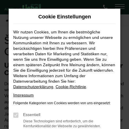
Zum
Hauptinhalt
Cookie Einstellungen
springen
Startseite
Chemnitz
Škoda
Škoda Enyaq kaufen für Chemnitz
Wir nutzen Cookies, um Ihnen die bestmögliche
Škoda Enyaq kaufen für
Nutzung unserer Webseite zu ermöglichen und unsere
Kommunikation mit Ihnen zu verbessern. Wir
Chemnitz
berücksichtigen hierbei Ihre Präferenzen und
verarbeiten Daten für Marketing und Statistiken nur,
wenn Sie uns Ihre Einwilligung geben. Wenn Sie zu
Unser Vorschlag: ein Škoda Enyaq für
einem späteren Zeitpunkt Ihre Meinung ändern, können
Sie die Einwilligung jederzeit für die Zukunft widerrufen.
Chemnitz
Weitere Informationen zum Umfang der
Datenverarbeitung finden Sie hier:
Der Škoda Enyaq ist ein rundum überzeugendes Fahrzeug und
Datenschutzerklärung
,
Cookie-Richtlinie
.
wie geschaffen für Chemnitz und Umgebung. Als
Impressum
Vertragshändler für Škoda bieten wir Ihnen selbstverständlich
auch den Enyaq in zahlreichen Ausstattungslinien und sowohl
Folgende Kategorien von Cookies werden von uns eingesetzt:
als Neuwagen als auch gebraucht oder als Tageszulassung und
Jahreswagen. Wenn Sie sich für ein Fahrzeug aus dem
Essentiell
Autohaus Liebe entscheiden, kommen Sie in den Genuss einer
Diese Technologien sind erforderlich, um die
rundum kompetenten Beratung und eines umfangreichen
Kernfunktionalität der Webseite zu gewährleisten.