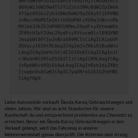
dmFsdWVdPSU1QiUyMlVTRUQlMjIlNUQmZmls
dGVyWzJdW29wXT1JTiZzb3J0WzBdW2ZpZWxk
XT1pc093biZzb3J0WzBdW29yZGVyXT1ERVND
JnNvcnRbMV1bZmllbGRdPWlzVG9wJnNvcnRb
MV1bb3JkZXJdPURFU0Mmc29ydFsyXVtmaWVs
ZF09cHJpY2Umc29ydFsyXVtvcmRlcl09QVND
JmxpbWl0PTIwJnNraXA9MCIsCiAgICAiaGVh
ZGVycyI6IHt9LAogICAgImJvZHkiOiBudWxs
LAogICAgImV4cGVjdCI6IHsKICAgICAgInJl
c3BvbnNlVHlwZSI6ICIiCiAgICB9LAogICAg
InRpbWVvdXQiOiAwLAogICAgInByb2dyZXNz
IjogbnVsbCwKICAgICJyaXNreSI6IGZhbHNl
CiAgfQp9
Liebe Automobile verkauft Škoda Karoq Gebrauchtwagen seit
vielen Jahren. Wir sind an acht Standorten für unsere
Kundschaft da und entsprechend problemlos aus Chemnitz zu
erreichen. Bevor ein Škoda Karoq Gebrauchtwagen in den
Verkauf gelangt, wird das Fahrzeug in unserer
Meisterwerkstatt genau überprüft. Die Kriterien sind streng