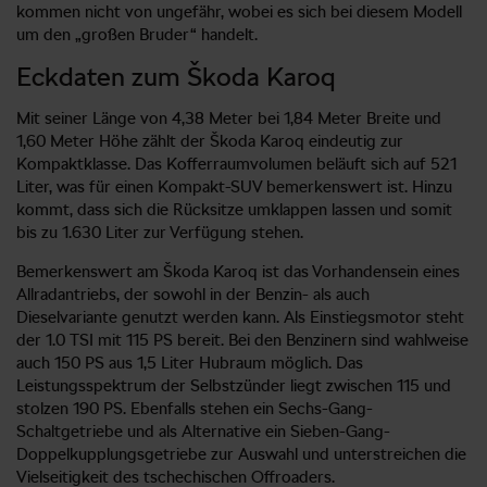
kommen nicht von ungefähr, wobei es sich bei diesem Modell
um den „großen Bruder“ handelt.
Eckdaten zum Škoda Karoq
Mit seiner Länge von 4,38 Meter bei 1,84 Meter Breite und
1,60 Meter Höhe zählt der Škoda Karoq eindeutig zur
Kompaktklasse. Das Kofferraumvolumen beläuft sich auf 521
Liter, was für einen Kompakt-SUV bemerkenswert ist. Hinzu
kommt, dass sich die Rücksitze umklappen lassen und somit
bis zu 1.630 Liter zur Verfügung stehen.
Bemerkenswert am Škoda Karoq ist das Vorhandensein eines
Allradantriebs, der sowohl in der Benzin- als auch
Dieselvariante genutzt werden kann. Als Einstiegsmotor steht
der 1.0 TSI mit 115 PS bereit. Bei den Benzinern sind wahlweise
auch 150 PS aus 1,5 Liter Hubraum möglich. Das
Leistungsspektrum der Selbstzünder liegt zwischen 115 und
stolzen 190 PS. Ebenfalls stehen ein Sechs-Gang-
Schaltgetriebe und als Alternative ein Sieben-Gang-
Doppelkupplungsgetriebe zur Auswahl und unterstreichen die
Vielseitigkeit des tschechischen Offroaders.