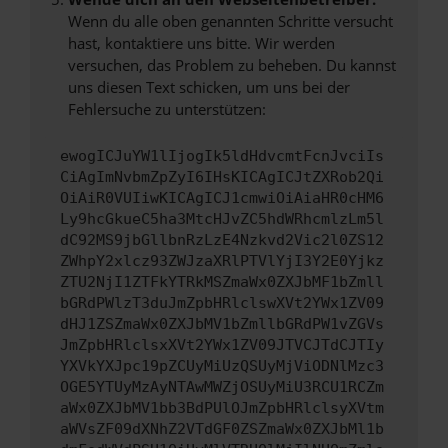
Wenn du alle oben genannten Schritte versucht
hast, kontaktiere uns bitte. Wir werden
versuchen, das Problem zu beheben. Du kannst
uns diesen Text schicken, um uns bei der
Fehlersuche zu unterstützen:
ewogICJuYW1lIjogIk5ldHdvcmtFcnJvciIs
CiAgImNvbmZpZyI6IHsKICAgICJtZXRob2Qi
OiAiR0VUIiwKICAgICJ1cmwiOiAiaHR0cHM6
Ly9hcGkueC5ha3MtcHJvZC5hdWRhcmlzLm5l
dC92MS9jbGllbnRzLzE4Nzkvd2Vic2l0ZS12
ZWhpY2xlcz93ZWJzaXRlPTVlYjI3Y2E0Yjkz
ZTU2NjI1ZTFkYTRkMSZmaWx0ZXJbMF1bZmll
bGRdPWlzT3duJmZpbHRlclswXVt2YWx1ZV09
dHJ1ZSZmaWx0ZXJbMV1bZmllbGRdPW1vZGVs
JmZpbHRlclsxXVt2YWx1ZV09JTVCJTdCJTIy
YXVkYXJpc19pZCUyMiUzQSUyMjViODNlMzc3
OGE5YTUyMzAyNTAwMWZjOSUyMiU3RCU1RCZm
aWx0ZXJbMV1bb3BdPUlOJmZpbHRlclsyXVtm
aWVsZF09dXNhZ2VTdGF0ZSZmaWx0ZXJbMl1b