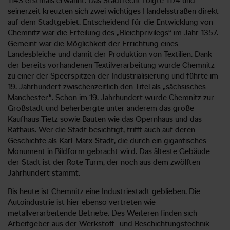
1143 erstmals erwähnt. Das Stadtrecht folgte 1174 und
seinerzeit kreuzten sich zwei wichtiges Handelsstraßen direkt
auf dem Stadtgebiet. Entscheidend für die Entwicklung von
Chemnitz war die Erteilung des „Bleichprivilegs“ im Jahr 1357.
Gemeint war die Möglichkeit der Errichtung eines
Landesbleiche und damit der Produktion von Textilien. Dank
der bereits vorhandenen Textilverarbeitung wurde Chemnitz
zu einer der Speerspitzen der Industrialisierung und führte im
19. Jahrhundert zwischenzeitlich den Titel als „sächsisches
Manchester“. Schon im 19. Jahrhundert wurde Chemnitz zur
Großstadt und beherbergte unter anderem das große
Kaufhaus Tietz sowie Bauten wie das Opernhaus und das
Rathaus. Wer die Stadt besichtigt, trifft auch auf deren
Geschichte als Karl-Marx-Stadt, die durch ein gigantisches
Monument in Bildform gebracht wird. Das älteste Gebäude
der Stadt ist der Rote Turm, der noch aus dem zwölften
Jahrhundert stammt.
Bis heute ist Chemnitz eine Industriestadt geblieben. Die
Autoindustrie ist hier ebenso vertreten wie
metallverarbeitende Betriebe. Des Weiteren finden sich
Arbeitgeber aus der Werkstoff- und Beschichtungstechnik