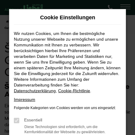
Zum
Hauptinhalt
Cookie Einstellungen
springen
Startseite
Chemnitz
Škoda
Škoda Karoq
Škoda Karoq
Gebrauchtwagen für Chemnitz
Wir nutzen Cookies, um Ihnen die bestmögliche
Nutzung unserer Webseite zu ermöglichen und unsere
Škoda Karoq
Kommunikation mit Ihnen zu verbessern. Wir
berücksichtigen hierbei Ihre Präferenzen und
Gebrauchtwagen für
verarbeiten Daten für Marketing und Statistiken nur,
wenn Sie uns Ihre Einwilligung geben. Wenn Sie zu
einem späteren Zeitpunkt Ihre Meinung ändern, können
Chemnitz
Sie die Einwilligung jederzeit für die Zukunft widerrufen.
Weitere Informationen zum Umfang der
Škoda Karoq Gebrauchtwagen – eine
Datenverarbeitung finden Sie hier:
Datenschutzerklärung
,
Cookie-Richtlinie
.
Alternative für Chemnitz
Impressum
Ein Škoda Karoq Gebrauchtwagen ist nicht nur preiswert,
Folgende Kategorien von Cookies werden von uns eingesetzt:
sondern auch zuverlässig. Wir empfehlen dieses Modell für die
Mobilität in Chemnitz oder auch in anderen Städten. Warum
Essentiell
das so ist? Unter anderem, weil es sich hier um ein Fahrzeug
Diese Technologien sind erforderlich, um die
handelt, das den Anforderungen des Stadtverkehrs in
Kernfunktionalität der Webseite zu gewährleisten.