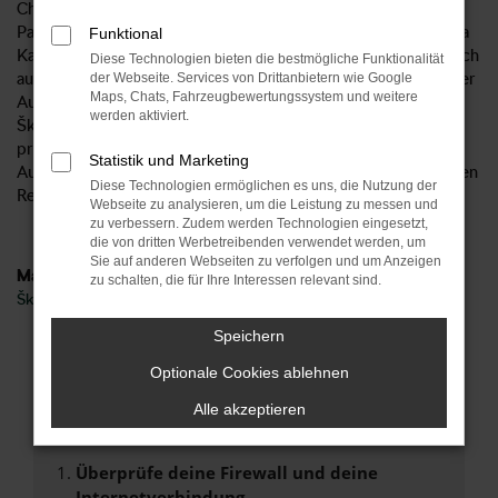
Chemnitz hinsichtlich Wendigkeit und dem Rangieren in
Parkplätzen ideal entspricht. Darüber hinaus macht ein Škoda
Funktional
Karoq Gebrauchtwagen gleich welcher Modellgeneration auch
Diese Technologien bieten die bestmögliche Funktionalität
auf der Langstrecke und sowohl der Landstraßen als auch der
der Webseite. Services von Drittanbietern wie Google
Maps, Chats, Fahrzeugbewertungssystem und weitere
Autobahn eine herausragende Figur. Wenn wir Ihnen einen
werden aktiviert.
Škoda Karoq Gebrauchtwagen für Chemnitz verkaufen,
profitieren Sie von unserer Erfahrung seit 1954 im
Statistik und Marketing
Automobilgeschäft und der daraus erwachsenen erstklassigen
Diese Technologien ermöglichen es uns, die Nutzung der
Reputation unseres Autohauses.
Webseite zu analysieren, um die Leistung zu messen und
zu verbessern. Zudem werden Technologien eingesetzt,
die von dritten Werbetreibenden verwendet werden, um
Sie auf anderen Webseiten zu verfolgen und um Anzeigen
Marken
zu schalten, die für Ihre Interessen relevant sind.
Škoda
Speichern
Fehler: Network Error
Optionale Cookies ablehnen
Beim Laden ist ein Fehler aufgetreten.
Alle akzeptieren
Hier sind ein paar Tipps, die dir helfen können:
Überprüfe deine Firewall und deine
Internetverbindung.