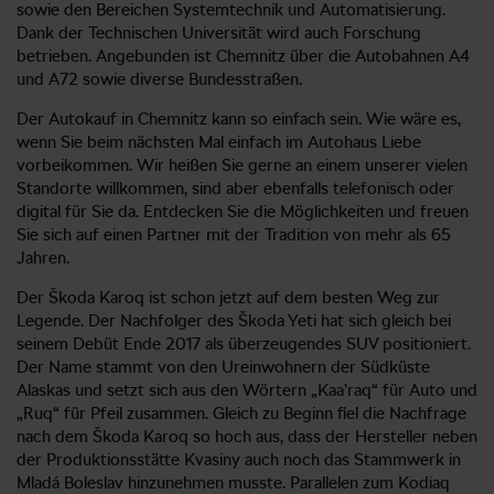
sowie den Bereichen Systemtechnik und Automatisierung.
Dank der Technischen Universität wird auch Forschung
betrieben. Angebunden ist Chemnitz über die Autobahnen A4
und A72 sowie diverse Bundesstraßen.
Der Autokauf in Chemnitz kann so einfach sein. Wie wäre es,
wenn Sie beim nächsten Mal einfach im Autohaus Liebe
vorbeikommen. Wir heißen Sie gerne an einem unserer vielen
Standorte willkommen, sind aber ebenfalls telefonisch oder
digital für Sie da. Entdecken Sie die Möglichkeiten und freuen
Sie sich auf einen Partner mit der Tradition von mehr als 65
Jahren.
Der Škoda Karoq ist schon jetzt auf dem besten Weg zur
Legende. Der Nachfolger des Škoda Yeti hat sich gleich bei
seinem Debüt Ende 2017 als überzeugendes SUV positioniert.
Der Name stammt von den Ureinwohnern der Südküste
Alaskas und setzt sich aus den Wörtern „Kaa’raq“ für Auto und
„Ruq“ für Pfeil zusammen. Gleich zu Beginn fiel die Nachfrage
nach dem Škoda Karoq so hoch aus, dass der Hersteller neben
der Produktionsstätte Kvasiny auch noch das Stammwerk in
Mladá Boleslav hinzunehmen musste. Parallelen zum Kodiaq