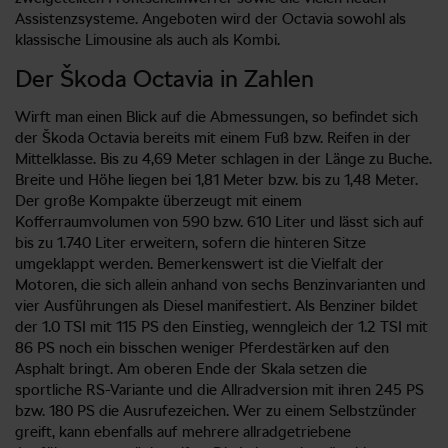
Assistenzsysteme. Angeboten wird der Octavia sowohl als
klassische Limousine als auch als Kombi.
Der Škoda Octavia in Zahlen
Wirft man einen Blick auf die Abmessungen, so befindet sich
der Škoda Octavia bereits mit einem Fuß bzw. Reifen in der
Mittelklasse. Bis zu 4,69 Meter schlagen in der Länge zu Buche.
Breite und Höhe liegen bei 1,81 Meter bzw. bis zu 1,48 Meter.
Der große Kompakte überzeugt mit einem
Kofferraumvolumen von 590 bzw. 610 Liter und lässt sich auf
bis zu 1.740 Liter erweitern, sofern die hinteren Sitze
umgeklappt werden. Bemerkenswert ist die Vielfalt der
Motoren, die sich allein anhand von sechs Benzinvarianten und
vier Ausführungen als Diesel manifestiert. Als Benziner bildet
der 1.0 TSI mit 115 PS den Einstieg, wenngleich der 1.2 TSI mit
86 PS noch ein bisschen weniger Pferdestärken auf den
Asphalt bringt. Am oberen Ende der Skala setzen die
sportliche RS-Variante und die Allradversion mit ihren 245 PS
bzw. 180 PS die Ausrufezeichen. Wer zu einem Selbstzünder
greift, kann ebenfalls auf mehrere allradgetriebene