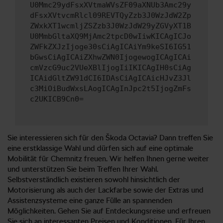
U0Mmc29ydFsxXVtmaWVsZF09aXNUb3Amc29y
dFsxXVtvcmRlcl09REVTQyZzb3J0WzJdW2Zp
ZWxkXT1wcmljZSZzb3J0WzJdW29yZGVyXT1B
U0MmbGltaXQ9MjAmc2tpcD0wIiwKICAgICJo
ZWFkZXJzIjoge30sCiAgICAiYm9keSI6IG51
bGwsCiAgICAiZXhwZWN0IjogewogICAgICAi
cmVzcG9uc2VUeXBlIjogIiIKICAgIH0sCiAg
ICAidGltZW91dCI6IDAsCiAgICAicHJvZ3Jl
c3MiOiBudWxsLAogICAgInJpc2t5IjogZmFs
c2UKICB9Cn0=
Sie interessieren sich für den Škoda Octavia? Dann treffen Sie
eine erstklassige Wahl und dürfen sich auf eine optimale
Mobilität für Chemnitz freuen. Wir helfen Ihnen gerne weiter
und unterstützen Sie beim Treffen Ihrer Wahl.
Selbstverständlich existieren sowohl hinsichtlich der
Motorisierung als auch der Lackfarbe sowie der Extras und
Assistenzsysteme eine ganze Fülle an spannenden
Möglichkeiten. Gehen Sie auf Entdeckungsreise und erfreuen
Sie sich an interessanten Preisen und Konditionen. Für Ihren