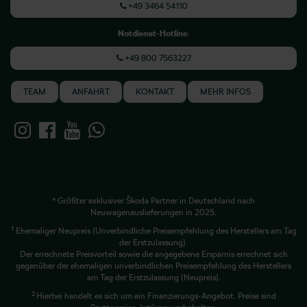
+49 3464 54110
Notdienst-Hotline
:
+49 800 7563227
TEAM
ANFAHRT
KONTAKT
MEHR INFOS
* Größter exklusiver Škoda Partner in Deutschland nach
Neuwagenauslieferungen in 2025.
1
Ehemaliger Neupreis (Unverbindliche Preisempfehlung des Herstellers am Tag
der Erstzulassung).
Der errechnete Preisvorteil sowie die angegebene Ersparnis errechnet sich
gegenüber der ehemaligen unverbindlichen Preisempfehlung des Herstellers
am Tag der Erstzulassung (Neupreis).
2
Hierbei handelt es sich um ein Finanzierungs-Angebot. Preise sind