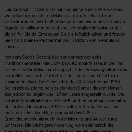
Der Autokauf in Chemnitz kann so einfach sein. Wie wäre es,
wenn Sie beim nächsten Mal einfach im Autohaus Liebe
vorbeikommen. Wir heißen Sie gerne an einem unserer vielen
Standorte willkommen, sind aber ebenfalls telefonisch oder
digital für Sie da. Entdecken Sie die Möglichkeiten und freuen
Sie sich auf einen Partner mit der Tradition von mehr als 65
Jahren.
Mit dem Škoda Octavia bedient der tschechische
Traditionshersteller die Golf- bzw. Kompaktklasse. In der Tat
lassen sich Parallelen zum Flaggschiff des Volkswagenkonzerns
herstellen, was nicht zuletzt mit der identischen Plattform
zusammenhängt. Die Geschichte des Octavia beginnt 1959.
Seinerzeit existierte bereits ein Modell unter diesem Namen,
das jedoch zu Beginn der 1970er Jahre eingestellt wurde. Die
aktuelle Modellreihe startete 1996 und befindet sich derzeit in
der dritten Generation. 2017 erhielt der Škoda Octavia ein
umfangreiches Facelift, das sowohl das äußere
Erscheinungsbild als auch Motorisierung und Ausstattung
umfasste. Die wichtigste Neuerung waren sicherlich die
zweigeteilten Frontscheinwerfer sowie die vielen neuen