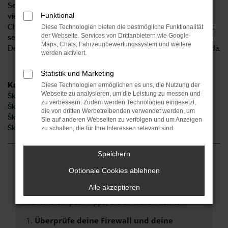
Services. Als Anbieter für den Škoda Octavia sind wir seit
Funktional
vielen Jahren auch für unsere Kundinnen und Kunden aus
Chemnitz und Umgebung tätig. Unser Unternehmen existiert
Diese Technologien bieten die bestmögliche Funktionalität
der Webseite. Services von Drittanbietern wie Google
seit 1954 und ist mittlerweile an sechs Standorten im Herzen
Maps, Chats, Fahrzeugbewertungssystem und weitere
Deutschlands und 2 Standorten in Norddeutschland für Sie da.
werden aktiviert.
Statistik und Marketing
Kategorie
Diese Technologien ermöglichen es uns, die Nutzung der
Webseite zu analysieren, um die Leistung zu messen und
Škoda Octavia Gebrauchtwagen Chemnitz
zu verbessern. Zudem werden Technologien eingesetzt,
Škoda Octavia Neuwagen Chemnitz
die von dritten Werbetreibenden verwendet werden, um
Škoda Octavia Jahreswagen Chemnitz
Sie auf anderen Webseiten zu verfolgen und um Anzeigen
Škoda Octavia Chemnitz
zu schalten, die für Ihre Interessen relevant sind.
Speichern
Fehler: Network Error
Optionale Cookies ablehnen
Alle akzeptieren
Beim Laden ist ein Fehler aufgetreten.
Hier sind ein paar Tipps, die dir helfen können:
Überprüfe deine Firewall und deine