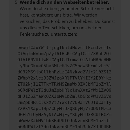
Wende dich an den Webseitenbetreiber.
Wenn du alle oben genannten Schritte versucht
hast, kontaktiere uns bitte. Wir werden
versuchen, das Problem zu beheben. Du kannst
uns diesen Text schicken, um uns bei der
Fehlersuche zu unterstützen:
ewogICJuYW1lIjogIk5ldHdvcmtFcnJvciIs
CiAgImNvbmZpZyI6IHsKICAgICJtZXRob2Qi
OiAiR0VUIiwKICAgICJ1cmwiOiAiaHR0cHM6
Ly9hcGkueC5ha3MtcHJvZC5hdWRhcmlzLm5l
dC92MS9jbGllbnRzLzE4Nzkvd2Vic2l0ZS12
ZWhpY2xlcz93ZWJzaXRlPTVlYjI3Y2E0Yjkz
ZTU2NjI1ZTFkYTRkMSZmaWx0ZXJbMF1bZmll
bGRdPWlzT3duJmZpbHRlclswXVt2YWx1ZV09
dHJ1ZSZmaWx0ZXJbMV1bZmllbGRdPW1vZGVs
JmZpbHRlclsxXVt2YWx1ZV09JTVCJTdCJTIy
YXVkYXJpc19pZCUyMiUzQSUyMjViODNlMzc3
OGE5YTUyMzAyNTAwMjEyMSUyMiU3RCU1RCZm
aWx0ZXJbMV1bb3BdPUlOJnNvcnRbMF1bZmll
bGRdPWlzT3duJnNvcnRbMF1bb3JkZXJdPURF