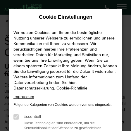
Zum
Hauptinhalt
Cookie Einstellungen
springen
Startseite
Chemnitz
Škoda
Škoda Octavia kaufen für Chemnitz
Wir nutzen Cookies, um Ihnen die bestmögliche
Škoda Octavia kaufen für
Nutzung unserer Webseite zu ermöglichen und unsere
Kommunikation mit Ihnen zu verbessern. Wir
Chemnitz
berücksichtigen hierbei Ihre Präferenzen und
verarbeiten Daten für Marketing und Statistiken nur,
wenn Sie uns Ihre Einwilligung geben. Wenn Sie zu
Unser Vorschlag: ein Škoda Octavia
einem späteren Zeitpunkt Ihre Meinung ändern, können
Sie die Einwilligung jederzeit für die Zukunft widerrufen.
für Chemnitz
Weitere Informationen zum Umfang der
Datenverarbeitung finden Sie hier:
Der Škoda Octavia ist ein rundum überzeugendes Fahrzeug
Datenschutzerklärung
,
Cookie-Richtlinie
.
und wie geschaffen für Chemnitz und Umgebung. Als
Impressum
Vertragshändler für Škoda bieten wir Ihnen selbstverständlich
auch den Octavia in zahlreichen Ausstattungslinien und sowohl
Folgende Kategorien von Cookies werden von uns eingesetzt:
als Neuwagen als auch gebraucht oder als Tageszulassung und
Jahreswagen. Wenn Sie sich für ein Fahrzeug aus dem
Essentiell
Autohaus Liebe entscheiden, kommen Sie in den Genuss einer
Diese Technologien sind erforderlich, um die
rundum kompetenten Beratung und eines umfangreichen
Kernfunktionalität der Webseite zu gewährleisten.