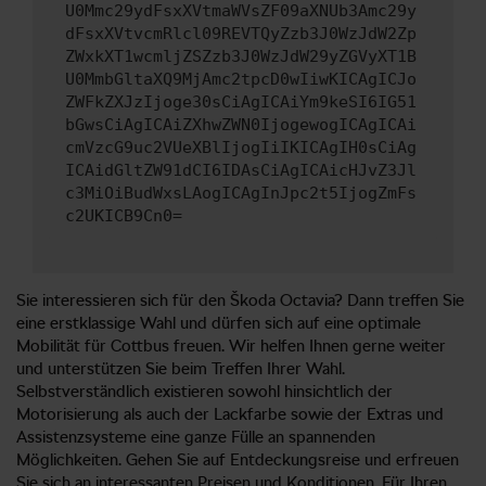
U0Mmc29ydFsxXVtmaWVsZF09aXNUb3Amc29y
dFsxXVtvcmRlcl09REVTQyZzb3J0WzJdW2Zp
ZWxkXT1wcmljZSZzb3J0WzJdW29yZGVyXT1B
U0MmbGltaXQ9MjAmc2tpcD0wIiwKICAgICJo
ZWFkZXJzIjoge30sCiAgICAiYm9keSI6IG51
bGwsCiAgICAiZXhwZWN0IjogewogICAgICAi
cmVzcG9uc2VUeXBlIjogIiIKICAgIH0sCiAg
ICAidGltZW91dCI6IDAsCiAgICAicHJvZ3Jl
c3MiOiBudWxsLAogICAgInJpc2t5IjogZmFs
c2UKICB9Cn0=
Sie interessieren sich für den Škoda Octavia? Dann treffen Sie
eine erstklassige Wahl und dürfen sich auf eine optimale
Mobilität für Cottbus freuen. Wir helfen Ihnen gerne weiter
und unterstützen Sie beim Treffen Ihrer Wahl.
Selbstverständlich existieren sowohl hinsichtlich der
Motorisierung als auch der Lackfarbe sowie der Extras und
Assistenzsysteme eine ganze Fülle an spannenden
Möglichkeiten. Gehen Sie auf Entdeckungsreise und erfreuen
Sie sich an interessanten Preisen und Konditionen. Für Ihren