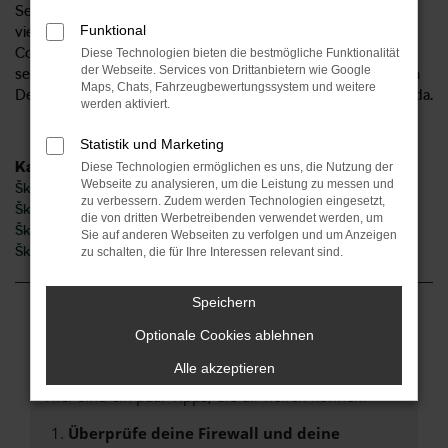
Services. Als Anbieter für den Škoda Octavia sind wir seit
Funktional
vielen Jahren auch für unsere Kundinnen und Kunden aus
Cottbus und Umgebung tätig. Unser Unternehmen existiert
Diese Technologien bieten die bestmögliche Funktionalität
der Webseite. Services von Drittanbietern wie Google
seit 1954 und ist mittlerweile an sechs Standorten im Herzen
Maps, Chats, Fahrzeugbewertungssystem und weitere
Deutschlands und 2 Standorten in Norddeutschland für Sie da.
werden aktiviert.
Statistik und Marketing
Kategorie
Diese Technologien ermöglichen es uns, die Nutzung der
Webseite zu analysieren, um die Leistung zu messen und
Škoda Octavia Cottbus
zu verbessern. Zudem werden Technologien eingesetzt,
Škoda Octavia Gebrauchtwagen Cottbus
die von dritten Werbetreibenden verwendet werden, um
Škoda Octavia Neuwagen Cottbus
Sie auf anderen Webseiten zu verfolgen und um Anzeigen
Škoda Octavia Jahreswagen Cottbus
zu schalten, die für Ihre Interessen relevant sind.
Speichern
Fehler: Network Error
Optionale Cookies ablehnen
Alle akzeptieren
Beim Laden ist ein Fehler aufgetreten.
Hier sind ein paar Tipps, die dir helfen können:
Überprüfe deine Firewall und deine