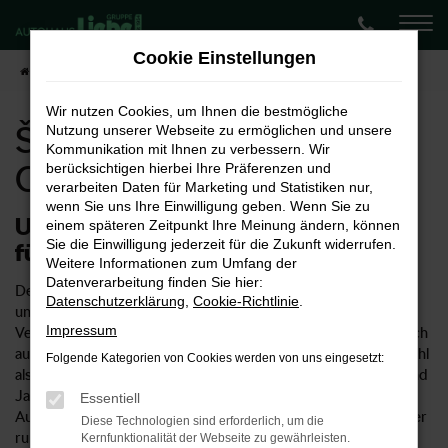
Zum
Hauptinhalt
Cookie Einstellungen
springen
Startseite
Cottbus
Škoda
Škoda Octavia kaufen für Cottbus
Wir nutzen Cookies, um Ihnen die bestmögliche
Škoda Octavia kaufen für
Nutzung unserer Webseite zu ermöglichen und unsere
Kommunikation mit Ihnen zu verbessern. Wir
Cottbus
berücksichtigen hierbei Ihre Präferenzen und
verarbeiten Daten für Marketing und Statistiken nur,
wenn Sie uns Ihre Einwilligung geben. Wenn Sie zu
Unser Vorschlag: ein Škoda Octavia
einem späteren Zeitpunkt Ihre Meinung ändern, können
Sie die Einwilligung jederzeit für die Zukunft widerrufen.
für Cottbus
Weitere Informationen zum Umfang der
Datenverarbeitung finden Sie hier:
Der Škoda Octavia ist ein rundum überzeugendes Fahrzeug
Datenschutzerklärung
,
Cookie-Richtlinie
.
und wie geschaffen für Cottbus und Umgebung. Als
Impressum
Vertragshändler für Škoda bieten wir Ihnen selbstverständlich
auch den Octavia in zahlreichen Ausstattungslinien und sowohl
Folgende Kategorien von Cookies werden von uns eingesetzt:
als Neuwagen als auch gebraucht oder als Tageszulassung und
Jahreswagen. Wenn Sie sich für ein Fahrzeug aus dem
Essentiell
Autohaus Liebe entscheiden, kommen Sie in den Genuss einer
Diese Technologien sind erforderlich, um die
rundum kompetenten Beratung und eines umfangreichen
Kernfunktionalität der Webseite zu gewährleisten.