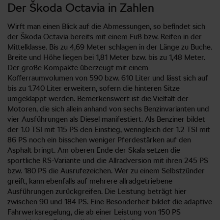
Der Škoda Octavia in Zahlen
Wirft man einen Blick auf die Abmessungen, so befindet sich
der Škoda Octavia bereits mit einem Fuß bzw. Reifen in der
Mittelklasse. Bis zu 4,69 Meter schlagen in der Länge zu Buche.
Breite und Höhe liegen bei 1,81 Meter bzw. bis zu 1,48 Meter.
Der große Kompakte überzeugt mit einem
Kofferraumvolumen von 590 bzw. 610 Liter und lässt sich auf
bis zu 1.740 Liter erweitern, sofern die hinteren Sitze
umgeklappt werden. Bemerkenswert ist die Vielfalt der
Motoren, die sich allein anhand von sechs Benzinvarianten und
vier Ausführungen als Diesel manifestiert. Als Benziner bildet
der 1.0 TSI mit 115 PS den Einstieg, wenngleich der 1.2 TSI mit
86 PS noch ein bisschen weniger Pferdestärken auf den
Asphalt bringt. Am oberen Ende der Skala setzen die
sportliche RS-Variante und die Allradversion mit ihren 245 PS
bzw. 180 PS die Ausrufezeichen. Wer zu einem Selbstzünder
greift, kann ebenfalls auf mehrere allradgetriebene
Ausführungen zurückgreifen. Die Leistung beträgt hier
zwischen 90 und 184 PS. Eine Besonderheit bildet die adaptive
Fahrwerksregelung, die ab einer Leistung von 150 PS