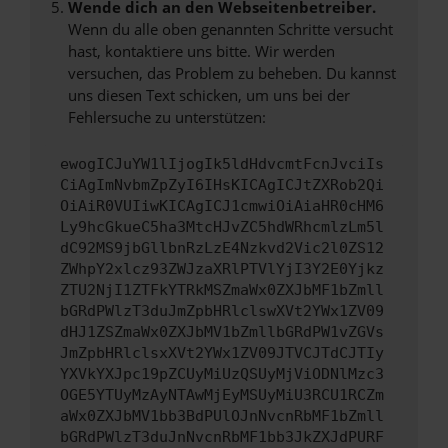
Wende dich an den Webseitenbetreiber.
Wenn du alle oben genannten Schritte versucht
hast, kontaktiere uns bitte. Wir werden
versuchen, das Problem zu beheben. Du kannst
uns diesen Text schicken, um uns bei der
Fehlersuche zu unterstützen:
ewogICJuYW1lIjogIk5ldHdvcmtFcnJvciIs
CiAgImNvbmZpZyI6IHsKICAgICJtZXRob2Qi
OiAiR0VUIiwKICAgICJ1cmwiOiAiaHR0cHM6
Ly9hcGkueC5ha3MtcHJvZC5hdWRhcmlzLm5l
dC92MS9jbGllbnRzLzE4Nzkvd2Vic2l0ZS12
ZWhpY2xlcz93ZWJzaXRlPTVlYjI3Y2E0Yjkz
ZTU2NjI1ZTFkYTRkMSZmaWx0ZXJbMF1bZmll
bGRdPWlzT3duJmZpbHRlclswXVt2YWx1ZV09
dHJ1ZSZmaWx0ZXJbMV1bZmllbGRdPW1vZGVs
JmZpbHRlclsxXVt2YWx1ZV09JTVCJTdCJTIy
YXVkYXJpc19pZCUyMiUzQSUyMjViODNlMzc3
OGE5YTUyMzAyNTAwMjEyMSUyMiU3RCU1RCZm
aWx0ZXJbMV1bb3BdPUlOJnNvcnRbMF1bZmll
bGRdPWlzT3duJnNvcnRbMF1bb3JkZXJdPURF