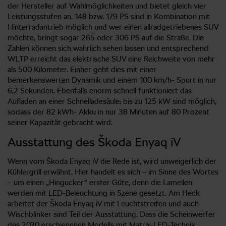
der Hersteller auf Wahlmöglichkeiten und bietet gleich vier
Leistungsstufen an. 148 bzw. 179 PS sind in Kombination mit
Hinterradantrieb möglich und wer einen allradgetriebenes SUV
möchte, bringt sogar 265 oder 306 PS auf die Straße. Die
Zahlen können sich wahrlich sehen lassen und entsprechend
WLTP erreicht das elektrische SUV eine Reichweite von mehr
als 500 Kilometer. Einher geht dies mit einer
bemerkenswerten Dynamik und einem 100 km/h- Spurt in nur
6,2 Sekunden. Ebenfalls enorm schnell funktioniert das
Aufladen an einer Schnelladesäule: bis zu 125 kW sind möglich,
sodass der 82 kWh- Akku in nur 38 Minuten auf 80 Prozent
seiner Kapazität gebracht wird.
Ausstattung des Škoda Enyaq iV
Wenn vom Škoda Enyaq iV die Rede ist, wird unweigerlich der
Kühlergrill erwähnt. Hier handelt es sich – im Sinne des Wortes
– um einen „Hingucker“ erster Güte, denn die Lamellen
werden mit LED-Beleuchtung in Szene gesetzt. Am Heck
arbeitet der Škoda Enyaq iV mit Leuchtstreifen und auch
Wischblinker sind Teil der Ausstattung. Dass die Scheinwerfer
des 2020 erschienenen Modells mit Matrix-LED-Technik