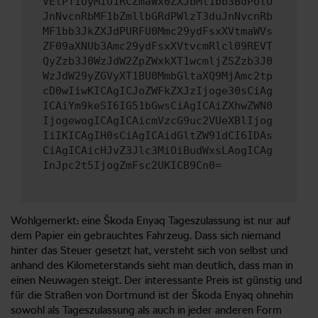
VElPTiUyMiU1RCZmaWx0ZXJbMl1bb3BdPUlO
JnNvcnRbMF1bZmllbGRdPWlzT3duJnNvcnRb
MF1bb3JkZXJdPURFU0Mmc29ydFsxXVtmaWVs
ZF09aXNUb3Amc29ydFsxXVtvcmRlcl09REVT
QyZzb3J0WzJdW2ZpZWxkXT1wcmljZSZzb3J0
WzJdW29yZGVyXT1BU0MmbGltaXQ9MjAmc2tp
cD0wIiwKICAgICJoZWFkZXJzIjoge30sCiAg
ICAiYm9keSI6IG51bGwsCiAgICAiZXhwZWN0
IjogewogICAgICAicmVzcG9uc2VUeXBlIjog
IiIKICAgIH0sCiAgICAidGltZW91dCI6IDAs
CiAgICAicHJvZ3Jlc3MiOiBudWxsLAogICAg
InJpc2t5IjogZmFsc2UKICB9Cn0=
Wohlgemerkt: eine Škoda Enyaq Tageszulassung ist nur auf
dem Papier ein gebrauchtes Fahrzeug. Dass sich niemand
hinter das Steuer gesetzt hat, versteht sich von selbst und
anhand des Kilometerstands sieht man deutlich, dass man in
einen Neuwagen steigt. Der interessante Preis ist günstig und
für die Straßen von Dortmund ist der Škoda Enyaq ohnehin
sowohl als Tageszulassung als auch in jeder anderen Form