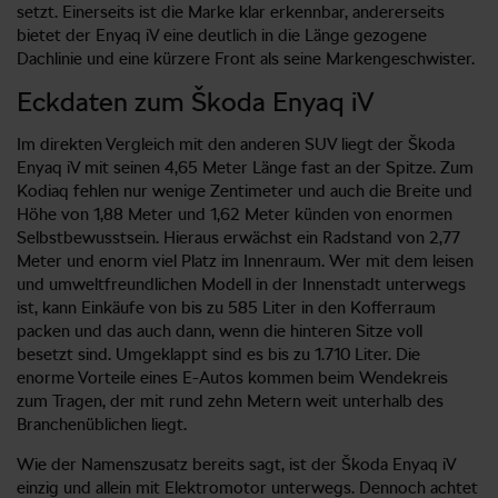
setzt. Einerseits ist die Marke klar erkennbar, andererseits
bietet der Enyaq iV eine deutlich in die Länge gezogene
Dachlinie und eine kürzere Front als seine Markengeschwister.
Eckdaten zum Škoda Enyaq iV
Im direkten Vergleich mit den anderen SUV liegt der Škoda
Enyaq iV mit seinen 4,65 Meter Länge fast an der Spitze. Zum
Kodiaq fehlen nur wenige Zentimeter und auch die Breite und
Höhe von 1,88 Meter und 1,62 Meter künden von enormen
Selbstbewusstsein. Hieraus erwächst ein Radstand von 2,77
Meter und enorm viel Platz im Innenraum. Wer mit dem leisen
und umweltfreundlichen Modell in der Innenstadt unterwegs
ist, kann Einkäufe von bis zu 585 Liter in den Kofferraum
packen und das auch dann, wenn die hinteren Sitze voll
besetzt sind. Umgeklappt sind es bis zu 1.710 Liter. Die
enorme Vorteile eines E-Autos kommen beim Wendekreis
zum Tragen, der mit rund zehn Metern weit unterhalb des
Branchenüblichen liegt.
Wie der Namenszusatz bereits sagt, ist der Škoda Enyaq iV
einzig und allein mit Elektromotor unterwegs. Dennoch achtet