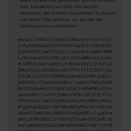
Wenn du alle oben genannten Schritte versucht
hast, kontaktiere uns bitte. Wir werden
versuchen, das Problem zu beheben. Du kannst
uns diesen Text schicken, um uns bei der
Fehlersuche zu unterstützen:
ewogICJuYW1lIjogIk5ldHdvcmtFcnJvciIs
CiAgImNvbmZpZyI6IHsKICAgICJtZXRob2Qi
OiAiR0VUIiwKICAgICJ1cmwiOiAiaHR0cHM6
Ly9hcGkueC5ha3MtcHJvZC5hdWRhcmlzLm5l
dC92MS9jbGllbnRzLzE4Nzkvd2Vic2l0ZS12
ZWhpY2xlcz93ZWJzaXRlPTVlYjI3Y2E0Yjkz
ZTU2NjI1ZTFkYTRkMSZmaWx0ZXJbMF1bZmll
bGRdPWlzT3duJmZpbHRlclswXVt2YWx1ZV09
dHJ1ZSZmaWx0ZXJbMV1bZmllbGRdPW1vZGVs
JmZpbHRlclsxXVt2YWx1ZV09JTVCJTdCJTIy
YXVkYXJpc19pZCUyMiUzQSUyMjVmMzUyM2Yz
NTgyMzg1N2QzYzBhYWEwMSUyMiU3RCU1RCZm
aWx0ZXJbMV1bb3BdPUlOJmZpbHRlclsyXVtm
aWVsZF09dXNhZ2VTdGF0ZSZmaWx0ZXJbMl1b
dmFsdWVdPSU1QiUyMk9ORURBWVJFR0lTVFJB