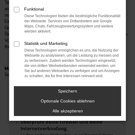
Tageszulassung für einen Tag in Dortmund oder an einem
anderen Ort zugelassen wurde, spielt keine Rolle. Wichtig ist
Funktional
nur, dass es sich aufgrund des bereits vorgenommenen
Diese Technologien bieten die bestmögliche Funktionalität
Eintrags in den Fahrzeugpapieren formal um einen
der Webseite. Services von Drittanbietern wie Google
Maps, Chats, Fahrzeugbewertungssystem und weitere
Gebrauchtwagen handelt. Damit geht einher, dass für eine
werden aktiviert.
Škoda Enyaq Tageszulassung in Dortmund nicht die strengen
Vorgaben seitens des Automobilherstellers gelten und wir
Statistik und Marketing
Ihnen einen besonders attraktiven Preis unterbreiten.
Diese Technologien ermöglichen es uns, die Nutzung der
Webseite zu analysieren, um die Leistung zu messen und
zu verbessern. Zudem werden Technologien eingesetzt,
die von dritten Werbetreibenden verwendet werden, um
Marken
Sie auf anderen Webseiten zu verfolgen und um Anzeigen
Škoda
zu schalten, die für Ihre Interessen relevant sind.
Fehler: Network Error
Speichern
Optionale Cookies ablehnen
Beim Laden ist ein Fehler aufgetreten.
Hier sind ein paar Tipps, die dir helfen können:
Alle akzeptieren
Überprüfe deine Firewall und deine
Internetverbindung.