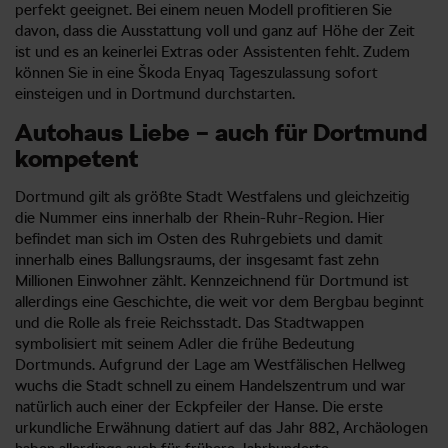
perfekt geeignet. Bei einem neuen Modell profitieren Sie
davon, dass die Ausstattung voll und ganz auf Höhe der Zeit
ist und es an keinerlei Extras oder Assistenten fehlt. Zudem
können Sie in eine Škoda Enyaq Tageszulassung sofort
einsteigen und in Dortmund durchstarten.
Autohaus Liebe – auch für Dortmund
kompetent
Dortmund gilt als größte Stadt Westfalens und gleichzeitig
die Nummer eins innerhalb der Rhein-Ruhr-Region. Hier
befindet man sich im Osten des Ruhrgebiets und damit
innerhalb eines Ballungsraums, der insgesamt fast zehn
Millionen Einwohner zählt. Kennzeichnend für Dortmund ist
allerdings eine Geschichte, die weit vor dem Bergbau beginnt
und die Rolle als freie Reichsstadt. Das Stadtwappen
symbolisiert mit seinem Adler die frühe Bedeutung
Dortmunds. Aufgrund der Lage am Westfälischen Hellweg
wuchs die Stadt schnell zu einem Handelszentrum und war
natürlich auch einer der Eckpfeiler der Hanse. Die erste
urkundliche Erwähnung datiert auf das Jahr 882, Archäologen