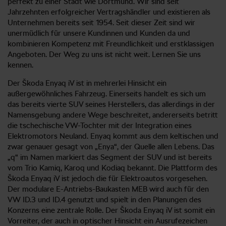
perfekt zu einer Stadt wie Dortmund. Wir sind seit
Jahrzehnten erfolgreicher Vertragshändler und existieren als
Unternehmen bereits seit 1954. Seit dieser Zeit sind wir
unermüdlich für unsere Kundinnen und Kunden da und
kombinieren Kompetenz mit Freundlichkeit und erstklassigen
Angeboten. Der Weg zu uns ist nicht weit. Lernen Sie uns
kennen.
Der Škoda Enyaq iV ist in mehrerlei Hinsicht ein
außergewöhnliches Fahrzeug. Einerseits handelt es sich um
das bereits vierte SUV seines Herstellers, das allerdings in der
Namensgebung andere Wege beschreitet, andererseits betritt
die tschechische VW-Tochter mit der Integration eines
Elektromotors Neuland. Enyaq kommt aus dem keltischen und
zwar genauer gesagt von „Enya“, der Quelle allen Lebens. Das
„q“ im Namen markiert das Segment der SUV und ist bereits
vom Trio Kamiq, Karoq und Kodiaq bekannt. Die Plattform des
Škoda Enyaq iV ist jedoch die für Elektroautos vorgesehen.
Der modulare E-Antriebs-Baukasten MEB wird auch für den
VW ID.3 und ID.4 genutzt und spielt in den Planungen des
Konzerns eine zentrale Rolle. Der Škoda Enyaq iV ist somit ein
Vorreiter, der auch in optischer Hinsicht ein Ausrufezeichen