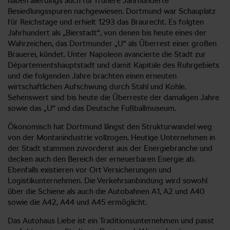
haben allerdings auch für frühere Jahrhunderte
Besiedlungsspuren nachgewiesen. Dortmund war Schauplatz
für Reichstage und erhielt 1293 das Braurecht. Es folgten
Jahrhundert als „Bierstadt“, von denen bis heute eines der
Wahrzeichen, das Dortmunder „U“ als Überrest einer großen
Brauerei, kündet. Unter Napoleon avancierte die Stadt zur
Départementshauptstadt und damit Kapitale des Ruhrgebiets
und die folgenden Jahre brachten einen erneuten
wirtschaftlichen Aufschwung durch Stahl und Kohle.
Sehenswert sind bis heute die Überreste der damaligen Jahre
sowie das „U“ und das Deutsche Fußballmuseum.
Ökonomisch hat Dortmund längst den Strukturwandel weg
von der Montanindustrie vollzogen. Heutige Unternehmen in
der Stadt stammen zuvorderst aus der Energiebranche und
decken auch den Bereich der erneuerbaren Energie ab.
Ebenfalls existieren vor Ort Versicherungen und
Logistikunternehmen. Die Verkehrsanbindung wird sowohl
über die Schiene als auch die Autobahnen A1, A2 und A40
sowie die A42, A44 und A45 ermöglicht.
Das Autohaus Liebe ist ein Traditionsunternehmen und passt