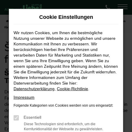
Zum
Hauptinhalt
Cookie Einstellungen
springen
Startseite
Dortmund
Škoda
Škoda Superb
Škoda Superb Neuwagen
für Dortmund
Wir nutzen Cookies, um Ihnen die bestmögliche
Nutzung unserer Webseite zu ermöglichen und unsere
Škoda Superb Neuwagen
Kommunikation mit Ihnen zu verbessern. Wir
berücksichtigen hierbei Ihre Präferenzen und
für Dortmund
verarbeiten Daten für Marketing und Statistiken nur,
wenn Sie uns Ihre Einwilligung geben. Wenn Sie zu
einem späteren Zeitpunkt Ihre Meinung ändern, können
Škoda Superb Neuwagen – Ihr
Sie die Einwilligung jederzeit für die Zukunft widerrufen.
Weitere Informationen zum Umfang der
Traumwagen für Dortmund
Datenverarbeitung finden Sie hier:
Datenschutzerklärung
,
Cookie-Richtlinie
.
Der Škoda Superb Neuwagen ist ein ungemein vielseitiges
Impressum
Fahrzeug. Einerseits eignet sich das Modell natürlich ideal für
die Innenstadt von Dortmund, ist allerdings auch für Fahrten in
Folgende Kategorien von Cookies werden von uns eingesetzt:
der Umgebung und die Autobahn geeignet. Im Autohaus Liebe
erhalten Sie Škoda Superb Neuwagen entsprechend Ihrer
Essentiell
Vorstellungen und profitieren von unserer umfangreichen
Diese Technologien sind erforderlich, um die
Erfahrung im Verkauf von Autos. Wussten Sie, dass unser
Kernfunktionalität der Webseite zu gewährleisten.