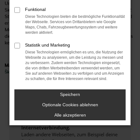
Unternehmen bereits seit 1954 existiert? Mittlerweile finden
Funktional
Sie uns an sechs Standorten im Zentrum Deutschlands und 2
Standorte in Norddeutschland und damit ideal aus Dortmund
Diese Technologien bieten die bestmögliche Funktionalität
der Webseite. Services von Drittanbietern wie Google
erreichbar. Gerne beraten wir Sie hinsichtlich all Ihrer
Maps, Chats, Fahrzeugbewertungssystem und weitere
Möglichkeit und sprechen mit Ihnen über die vielen Vorteile,
werden aktiviert.
die ein Škoda Superb Neuwagen bietet. Höchste Zeit, um uns
kennen zu lernen.
Statistik und Marketing
Diese Technologien ermöglichen es uns, die Nutzung der
Webseite zu analysieren, um die Leistung zu messen und
zu verbessern. Zudem werden Technologien eingesetzt,
Marken
die von dritten Werbetreibenden verwendet werden, um
Škoda
Sie auf anderen Webseiten zu verfolgen und um Anzeigen
zu schalten, die für Ihre Interessen relevant sind.
Fehler: Network Error
Speichern
Beim Laden ist ein Fehler aufgetreten.
Optionale Cookies ablehnen
Hier sind ein paar Tipps, die dir helfen können:
Alle akzeptieren
Überprüfe deine Firewall und deine
Internetverbindung.
Laden andere Webseiten, zum Beispiel deine