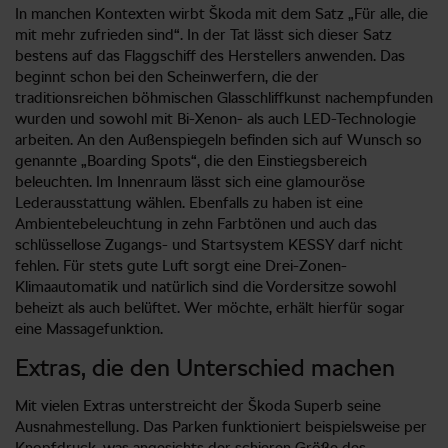
In manchen Kontexten wirbt Škoda mit dem Satz „Für alle, die
mit mehr zufrieden sind“. In der Tat lässt sich dieser Satz
bestens auf das Flaggschiff des Herstellers anwenden. Das
beginnt schon bei den Scheinwerfern, die der
traditionsreichen böhmischen Glasschliffkunst nachempfunden
wurden und sowohl mit Bi-Xenon- als auch LED-Technologie
arbeiten. An den Außenspiegeln befinden sich auf Wunsch so
genannte „Boarding Spots“, die den Einstiegsbereich
beleuchten. Im Innenraum lässt sich eine glamouröse
Lederausstattung wählen. Ebenfalls zu haben ist eine
Ambientebeleuchtung in zehn Farbtönen und auch das
schlüssellose Zugangs- und Startsystem KESSY darf nicht
fehlen. Für stets gute Luft sorgt eine Drei-Zonen-
Klimaautomatik und natürlich sind die Vordersitze sowohl
beheizt als auch belüftet. Wer möchte, erhält hierfür sogar
eine Massagefunktion.
Extras, die den Unterschied machen
Mit vielen Extras unterstreicht der Škoda Superb seine
Ausnahmestellung. Das Parken funktioniert beispielsweise per
Knopfdruck, was angesichts der schieren Größe des