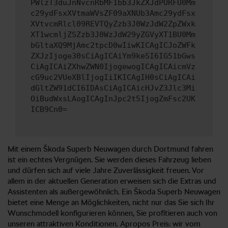
PWlzT3duJnNvcnRbMF1bb3JkZXJdPURFU0Mm
c29ydFsxXVtmaWVsZF09aXNUb3Amc29ydFsx
XVtvcmRlcl09REVTQyZzb3J0WzJdW2ZpZWxk
XT1wcmljZSZzb3J0WzJdW29yZGVyXT1BU0Mm
bGltaXQ9MjAmc2tpcD0wIiwKICAgICJoZWFk
ZXJzIjoge30sCiAgICAiYm9keSI6IG51bGws
CiAgICAiZXhwZWN0IjogewogICAgICAicmVz
cG9uc2VUeXBlIjogIiIKICAgIH0sCiAgICAi
dGltZW91dCI6IDAsCiAgICAicHJvZ3Jlc3Mi
OiBudWxsLAogICAgInJpc2t5IjogZmFsc2UK
ICB9Cn0=
Mit einem Škoda Superb Neuwagen durch Dortmund fahren
ist ein echtes Vergnügen. Sie werden dieses Fahrzeug lieben
und dürfen sich auf viele Jahre Zuverlässigkeit freuen. Vor
allem in der aktuellen Generation erweisen sich die Extras und
Assistenten als außergewöhnlich. Ein Škoda Superb Neuwagen
bietet eine Menge an Möglichkeiten, nicht nur das Sie sich Ihr
Wunschmodell konfigurieren können, Sie profitieren auch von
unseren attraktiven Konditionen. Apropos Preis: wir vom