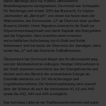
haben allerdings auch für frühere Jahrhunderte
Besiedlungsspuren nachgewiesen. Dortmund war Schauplatz
für Reichstage und erhielt 1293 das Braurecht. Es folgten
Jahrhundert als „Bierstadt“, von denen bis heute eines der
Wahrzeichen, das Dortmunder „U“ als Überrest einer großen
Brauerei, kündet. Unter Napoleon avancierte die Stadt zur
Départementshauptstadt und damit Kapitale des Ruhrgebiets
und die folgenden Jahre brachten einen erneuten
wirtschaftlichen Aufschwung durch Stahl und Kohle.
Sehenswert sind bis heute die Überreste der damaligen Jahre
sowie das „U“ und das Deutsche Fußballmuseum.
Ökonomisch hat Dortmund längst den Strukturwandel weg
von der Montanindustrie vollzogen. Heutige Unternehmen in
der Stadt stammen zuvorderst aus der Energiebranche und
decken auch den Bereich der erneuerbaren Energie ab.
Ebenfalls existieren vor Ort Versicherungen und
Logistikunternehmen. Die Verkehrsanbindung wird sowohl
über die Schiene als auch die Autobahnen A1, A2 und A40
sowie die A42, A44 und A45 ermöglicht.
Das Autohaus Liebe ist ein Traditionsunternehmen und passt