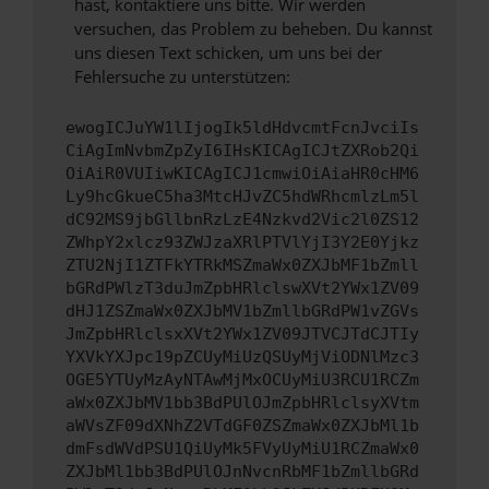
hast, kontaktiere uns bitte. Wir werden
versuchen, das Problem zu beheben. Du kannst
uns diesen Text schicken, um uns bei der
Fehlersuche zu unterstützen:
ewogICJuYW1lIjogIk5ldHdvcmtFcnJvciIs
CiAgImNvbmZpZyI6IHsKICAgICJtZXRob2Qi
OiAiR0VUIiwKICAgICJ1cmwiOiAiaHR0cHM6
Ly9hcGkueC5ha3MtcHJvZC5hdWRhcmlzLm5l
dC92MS9jbGllbnRzLzE4Nzkvd2Vic2l0ZS12
ZWhpY2xlcz93ZWJzaXRlPTVlYjI3Y2E0Yjkz
ZTU2NjI1ZTFkYTRkMSZmaWx0ZXJbMF1bZmll
bGRdPWlzT3duJmZpbHRlclswXVt2YWx1ZV09
dHJ1ZSZmaWx0ZXJbMV1bZmllbGRdPW1vZGVs
JmZpbHRlclsxXVt2YWx1ZV09JTVCJTdCJTIy
YXVkYXJpc19pZCUyMiUzQSUyMjViODNlMzc3
OGE5YTUyMzAyNTAwMjMxOCUyMiU3RCU1RCZm
aWx0ZXJbMV1bb3BdPUlOJmZpbHRlclsyXVtm
aWVsZF09dXNhZ2VTdGF0ZSZmaWx0ZXJbMl1b
dmFsdWVdPSU1QiUyMk5FVyUyMiU1RCZmaWx0
ZXJbMl1bb3BdPUlOJnNvcnRbMF1bZmllbGRd