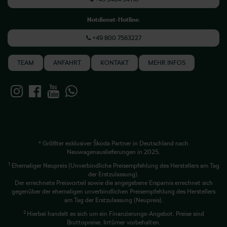
Notdienst-Hotline
:
+49 800 7563227
TEAM
ANFAHRT
KONTAKT
MEHR INFOS
* Größter exklusiver Škoda Partner in Deutschland nach
Neuwagenauslieferungen in 2025.
1
Ehemaliger Neupreis (Unverbindliche Preisempfehlung des Herstellers am Tag
der Erstzulassung).
Der errechnete Preisvorteil sowie die angegebene Ersparnis errechnet sich
gegenüber der ehemaligen unverbindlichen Preisempfehlung des Herstellers
am Tag der Erstzulassung (Neupreis).
2
Hierbei handelt es sich um ein Finanzierungs-Angebot. Preise sind
Bruttopreise. Irrtümer vorbehalten.