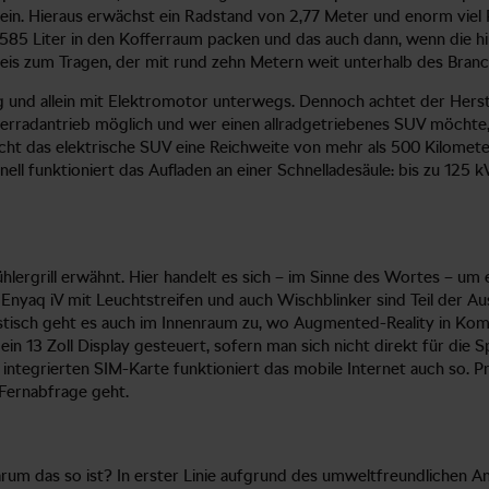
n. Hieraus erwächst ein Radstand von 2,77 Meter und enorm viel 
 585 Liter in den Kofferraum packen und das auch dann, wenn die hin
s zum Tragen, der mit rund zehn Metern weit unterhalb des Branch
g und allein mit Elektromotor unterwegs. Dennoch achtet der Herste
terradantrieb möglich und wer einen allradgetriebenes SUV möchte,
cht das elektrische SUV eine Reichweite von mehr als 500 Kilomet
ell funktioniert das Aufladen an einer Schnelladesäule: bis zu 125
lergrill erwähnt. Hier handelt es sich – im Sinne des Wortes – um
nyaq iV mit Leuchtstreifen und auch Wischblinker sind Teil der A
uristisch geht es auch im Innenraum zu, wo Augmented-Reality in K
in 13 Zoll Display gesteuert, sofern man sich nicht direkt für die
integrierten SIM-Karte funktioniert das mobile Internet auch so. 
 Fernabfrage geht.
um das so ist? In erster Linie aufgrund des umweltfreundlichen An