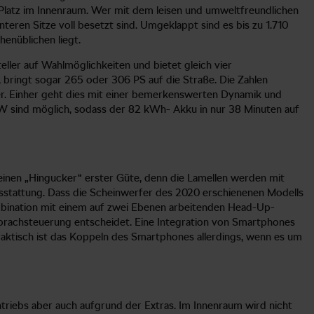
Platz im Innenraum. Wer mit dem leisen und umweltfreundlichen
teren Sitze voll besetzt sind. Umgeklappt sind es bis zu 1.710
enüblichen liegt.
ller auf Wahlmöglichkeiten und bietet gleich vier
 bringt sogar 265 oder 306 PS auf die Straße. Die Zahlen
er. Einher geht dies mit einer bemerkenswerten Dynamik und
 kW sind möglich, sodass der 82 kWh- Akku in nur 38 Minuten auf
 einen „Hingucker“ erster Güte, denn die Lamellen werden mit
usstattung. Dass die Scheinwerfer des 2020 erschienenen Modells
ombination mit einem auf zwei Ebenen arbeitenden Head-Up-
 Sprachsteuerung entscheidet. Eine Integration von Smartphones
Praktisch ist das Koppeln des Smartphones allerdings, wenn es um
triebs aber auch aufgrund der Extras. Im Innenraum wird nicht