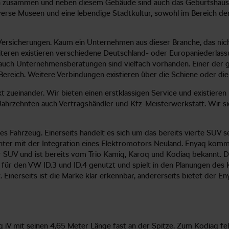
den zusammen und neben diesem Gebäude sind auch das Geburtshau
e Museen und eine lebendige Stadtkultur, sowohl im Bereich der Ein
ersicherungen. Kaum ein Unternehmen aus dieser Branche, das nicht
eren existieren verschiedene Deutschland- oder Europaniederlassun
auch Unternehmensberatungen sind vielfach vorhanden. Einer der g
Bereich. Weitere Verbindungen existieren über die Schiene oder d
zueinander. Wir bieten einen erstklassigen Service und existieren 
Jahrzehnten auch Vertragshändler und Kfz-Meisterwerkstatt. Wir si
es Fahrzeug. Einerseits handelt es sich um das bereits vierte SUV 
chter mit der Integration eines Elektromotors Neuland. Enyaq komm
 SUV und ist bereits vom Trio Kamiq, Karoq und Kodiaq bekannt. Di
r den VW ID.3 und ID.4 genutzt und spielt in den Planungen des Kon
. Einerseits ist die Marke klar erkennbar, andererseits bietet der E
q iV mit seinen 4,65 Meter Länge fast an der Spitze. Zum Kodiaq f