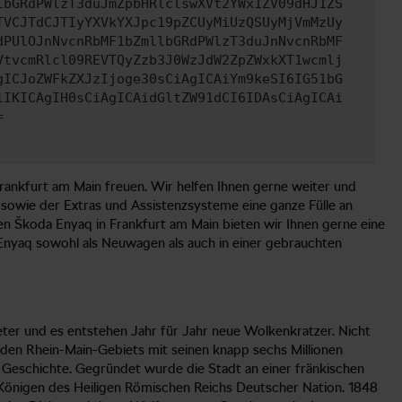
lbGRdPWlzT3duJmZpbHRlclswXVt2YWx1ZV09dHJ1ZS
TVCJTdCJTIyYXVkYXJpc19pZCUyMiUzQSUyMjVmMzUy
dPUlOJnNvcnRbMF1bZmllbGRdPWlzT3duJnNvcnRbMF
VtvcmRlcl09REVTQyZzb3J0WzJdW2ZpZWxkXT1wcmlj
gICJoZWFkZXJzIjoge30sCiAgICAiYm9keSI6IG51bG
iIKICAgIH0sCiAgICAidGltZW91dCI6IDAsCiAgICAi
=
 Frankfurt am Main freuen. Wir helfen Ihnen gerne weiter und
e sowie der Extras und Assistenzsysteme eine ganze Fülle an
en Škoda Enyaq in Frankfurt am Main bieten wir Ihnen gerne eine
Enyaq sowohl als Neuwagen als auch in einer gebrauchten
eter und es entstehen Jahr für Jahr neue Wolkenkratzer. Nicht
en Rhein-Main-Gebiets mit seinen knapp sechs Millionen
n Geschichte. Gegründet wurde die Stadt an einer fränkischen
Königen des Heiligen Römischen Reichs Deutscher Nation. 1848