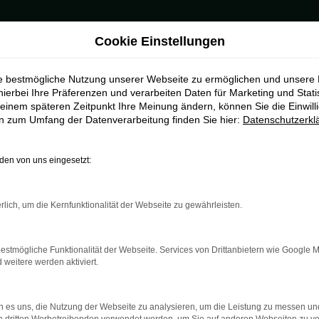
Cookie Einstellungen
Main
ie bestmögliche Nutzung unserer Webseite zu ermöglichen und unsere
ankfurt am Main
hierbei Ihre Präferenzen und verarbeiten Daten für Marketing und Stati
einem späteren Zeitpunkt Ihre Meinung ändern, können Sie die Einwillig
en zum Umfang der Datenverarbeitung finden Sie hier:
Datenschutzerkl
Frankfurt am Main
 geschaffen für Frankfurt am Main und Umgebung. Als Vertragshänd
en von uns eingesetzt:
n als auch gebraucht oder als Tageszulassung und Jahreswagen. We
 Beratung und eines umfangreichen Services. Als Anbieter für den
. Unser Unternehmen existiert seit 1954 und ist mittlerweile an 
rlich, um die Kernfunktionalität der Webseite zu gewährleisten.
estmögliche Funktionalität der Webseite. Services von Drittanbietern wie Google 
eitere werden aktiviert.
r: Network Error
 es uns, die Nutzung der Webseite zu analysieren, um die Leistung zu messen u