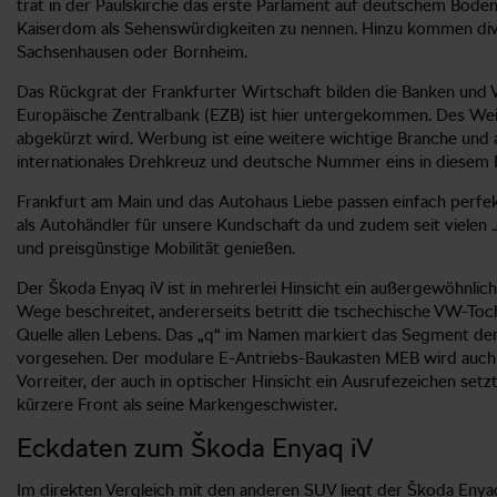
trat in der Paulskirche das erste Parlament auf deutschem Bo
Kaiserdom als Sehenswürdigkeiten zu nennen. Hinzu kommen divers
Sachsenhausen oder Bornheim.
Das Rückgrat der Frankfurter Wirtschaft bilden die Banken und V
Europäische Zentralbank (EZB) ist hier untergekommen. Des Weit
abgekürzt wird. Werbung ist eine weitere wichtige Branche und 
internationales Drehkreuz und deutsche Nummer eins in diesem 
Frankfurt am Main und das Autohaus Liebe passen einfach perfekt 
als Autohändler für unsere Kundschaft da und zudem seit vielen 
und preisgünstige Mobilität genießen.
Der Škoda Enyaq iV ist in mehrerlei Hinsicht ein außergewöhnlich
Wege beschreitet, andererseits betritt die tschechische VW-To
Quelle allen Lebens. Das „q“ im Namen markiert das Segment der
vorgesehen. Der modulare E-Antriebs-Baukasten MEB wird auch fü
Vorreiter, der auch in optischer Hinsicht ein Ausrufezeichen setzt
kürzere Front als seine Markengeschwister.
Eckdaten zum Škoda Enyaq iV
Im direkten Vergleich mit den anderen SUV liegt der Škoda Enya