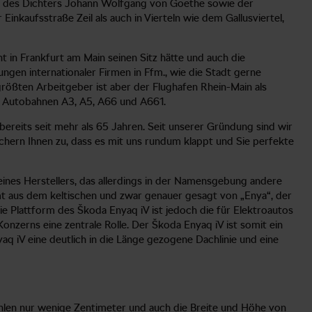
s des Dichters Johann Wolfgang von Goethe sowie der
kaufsstraße Zeil als auch in Vierteln wie dem Gallusviertel,
 in Frankfurt am Main seinen Sitz hätte und auch die
gen internationaler Firmen in Ffm., wie die Stadt gerne
rößten Arbeitgeber ist aber der Flughafen Rhein-Main als
ie Autobahnen A3, A5, A66 und A661.
bereits seit mehr als 65 Jahren. Seit unserer Gründung sind wir
chern Ihnen zu, dass es mit uns rundum klappt und Sie perfekte
seines Herstellers, das allerdings in der Namensgebung andere
t aus dem keltischen und zwar genauer gesagt von „Enya“, der
e Plattform des Škoda Enyaq iV ist jedoch die für Elektroautos
zerns eine zentrale Rolle. Der Škoda Enyaq iV ist somit ein
nyaq iV eine deutlich in die Länge gezogene Dachlinie und eine
ehlen nur wenige Zentimeter und auch die Breite und Höhe von