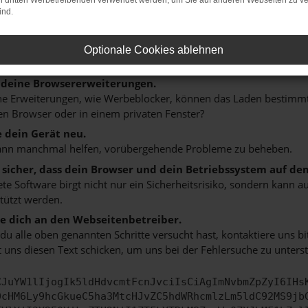
on dritten Werbetreibenden verwendet werden, um Sie auf anderen Webseiten zu ve
n ist ein Fehler aufgetreten.
ind.
 ein paar Tipps, die dir helfen können:
rüfe deine Firewall und deine Internetverbindung.
Optionale Cookies ablehnen
 andere Webseiten, zum Beispiel deine Suchmaschine?
 deine Browsererweiterungen.
 Erweiterungen, wie Werbeblocker, können das Laden bestimmter 
n Browser oder in einem privaten Fenster?
e dein Gerät neu.
ann manchmal helfen, vorübergehende Probleme zu beheben.
e sicher, dass dein Browser und dein Betriebssystem auf de
ete Software birgt nicht nur ein Sicherheitsrisiko, sondern kann
tützt werden.
 dich an den Webseitenbetreiber.
u alle oben genannten Schritte versucht hast, kontaktiere uns 
 uns diesen Text schicken, um uns bei der Fehlersuche zu unterst
CJuYW1lIjogIk5ldHdvcmtFcnJvciIsCiAgImNvbmZpZyI6IHs
0cHM6Ly9hcGkueC5ha3MtcHJvZC5hdWRhcmlzLm5ldC92MS9jb