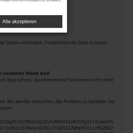
rfolgen und um Anzeigen zu schalten,
Alle akzeptieren
Seiten verhindern. Funktioniert die Seite in einem
m neuesten Stand sind.
 auch dazu führen, dass bestimmte Funktionen nicht mehr
bitte. Wir werden versuchen, das Problem zu beheben. Du
ützen:
KICAgICJtZXRob2QiOiAiR0VUIiwKICAgICJ1cmwiOi
GllbnRzLzE4Nzkvd2Vic2l0ZS12ZWhpY2xlcz93ZWJz