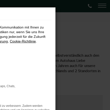
 Kommunikation mit Ihnen zu
stiken nur, wenn Sie uns Ihre
ung jederzeit für die Zukunft
ärung
,
Cookie-Richtlinie
.
ler für Škoda bieten wir Ihnen selbstverständlich auch den
nn Sie sich für ein Fahrzeug aus dem Autohaus Liebe
 Škoda Enyaq sind wir seit vielen Jahren auch für unsere
sechs Standorten im Herzen Deutschlands und 2 Standorten in
Maps, Chats,
nd zu verbessern. Zudem werden