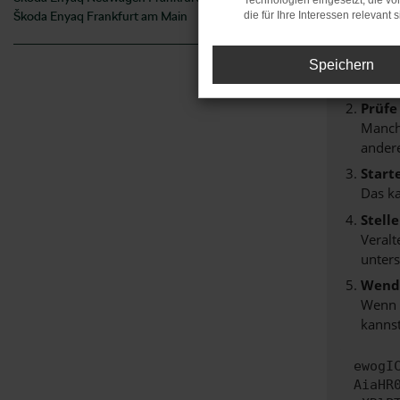
Technologien eingesetzt, die v
Beim Lade
Škoda Enyaq Frankfurt am Main
die für Ihre Interessen relevant s
Hier sind
Überp
Speichern
Laden
Prüfe
Manche
andere
Start
Das k
Stell
Veralt
unters
Wende
Wenn d
kannst
ewogI
AiaHR