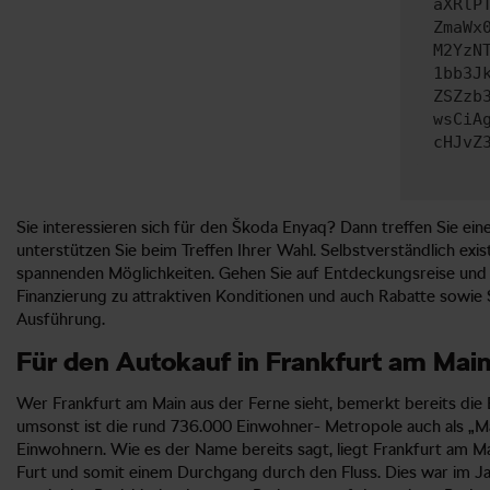
aXRlP
ZmaWx
M2YzN
1bb3J
ZSZzb
wsCiA
cHJvZ
Sie interessieren sich für den Škoda Enyaq? Dann treffen Sie ein
unterstützen Sie beim Treffen Ihrer Wahl. Selbstverständlich exi
spannenden Möglichkeiten. Gehen Sie auf Entdeckungsreise und er
Finanzierung zu attraktiven Konditionen und auch Rabatte sowie
Ausführung.
Für den Autokauf in Frankfurt am Mai
Wer Frankfurt am Main aus der Ferne sieht, bemerkt bereits die
umsonst ist die rund 736.000 Einwohner- Metropole auch als „
Einwohnern. Wie es der Name bereits sagt, liegt Frankfurt am Ma
Furt und somit einem Durchgang durch den Fluss. Dies war im J