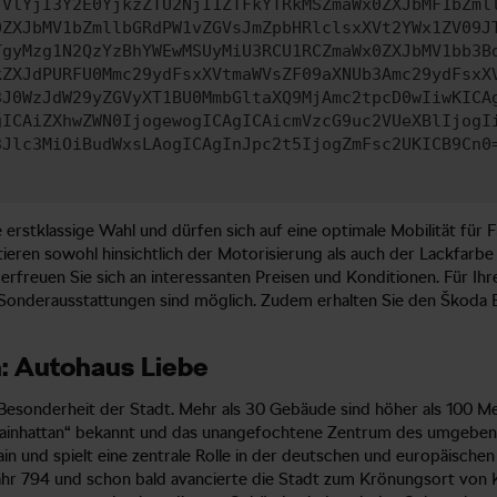
TVlYjI3Y2E0YjkzZTU2NjI1ZTFkYTRkMSZmaWx0ZXJbMF1bZml
0ZXJbMV1bZmllbGRdPW1vZGVsJmZpbHRlclsxXVt2YWx1ZV09J
TgyMzg1N2QzYzBhYWEwMSUyMiU3RCU1RCZmaWx0ZXJbMV1bb3B
kZXJdPURFU0Mmc29ydFsxXVtmaWVsZF09aXNUb3Amc29ydFsxX
3J0WzJdW29yZGVyXT1BU0MmbGltaXQ9MjAmc2tpcD0wIiwKICA
gICAiZXhwZWN0IjogewogICAgICAicmVzcG9uc2VUeXBlIjogI
3Jlc3MiOiBudWxsLAogICAgInJpc2t5IjogZmFsc2UKICB9Cn0
e erstklassige Wahl und dürfen sich auf eine optimale Mobilität für
stieren sowohl hinsichtlich der Motorisierung als auch der Lackfarb
freuen Sie sich an interessanten Preisen und Konditionen. Für Ihr
 Sonderausstattungen sind möglich. Zudem erhalten Sie den Škoda 
n: Autohaus Liebe
 Besonderheit der Stadt. Mehr als 30 Gebäude sind höher als 100 M
Mainhattan“ bekannt und das unangefochtene Zentrum des umgebend
in und spielt eine zentrale Rolle in der deutschen und europäische
ahr 794 und schon bald avancierte die Stadt zum Krönungsort von 