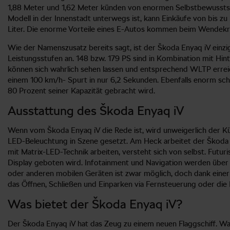
1,88 Meter und 1,62 Meter künden von enormen Selbstbewusstsei
Modell in der Innenstadt unterwegs ist, kann Einkäufe von bis zu
Liter. Die enorme Vorteile eines E-Autos kommen beim Wendekrei
Wie der Namenszusatz bereits sagt, ist der Škoda Enyaq iV einzi
Leistungsstufen an. 148 bzw. 179 PS sind in Kombination mit Hin
können sich wahrlich sehen lassen und entsprechend WLTP errei
einem 100 km/h- Spurt in nur 6,2 Sekunden. Ebenfalls enorm schn
80 Prozent seiner Kapazität gebracht wird.
Ausstattung des Škoda Enyaq iV
Wenn vom Škoda Enyaq iV die Rede ist, wird unweigerlich der Küh
LED-Beleuchtung in Szene gesetzt. Am Heck arbeitet der Škoda E
mit Matrix-LED-Technik arbeiten, versteht sich von selbst. Fut
Display geboten wird. Infotainment und Navigation werden über e
oder anderen mobilen Geräten ist zwar möglich, doch dank einer 
das Öffnen, Schließen und Einparken via Fernsteuerung oder die
Was bietet der Škoda Enyaq iV?
Der Škoda Enyaq iV hat das Zeug zu einem neuen Flaggschiff. War