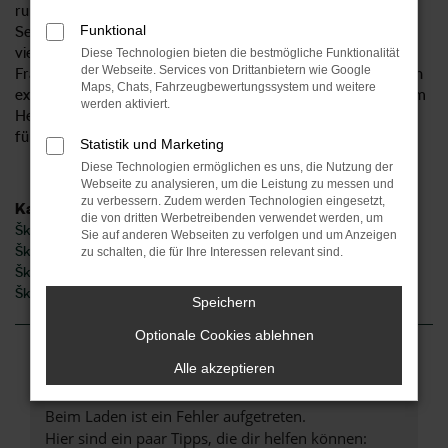
rundum kompetenten Beratung und eines umfangreichen
Funktional
Services. Als Anbieter für den Škoda Octavia sind wir seit
vielen Jahren auch für unsere Kundinnen und Kunden aus
Diese Technologien bieten die bestmögliche Funktionalität
der Webseite. Services von Drittanbietern wie Google
Frankfurt am Main und Umgebung tätig. Unser Unternehmen
Maps, Chats, Fahrzeugbewertungssystem und weitere
existiert seit 1954 und ist mittlerweile an sechs Standorten im
werden aktiviert.
Herzen Deutschlands und 2 Standorten in Norddeutschland
für Sie da.
Statistik und Marketing
Diese Technologien ermöglichen es uns, die Nutzung der
Webseite zu analysieren, um die Leistung zu messen und
zu verbessern. Zudem werden Technologien eingesetzt,
Kategorie
die von dritten Werbetreibenden verwendet werden, um
Škoda Octavia Gebrauchtwagen Frankfurt am Main
Sie auf anderen Webseiten zu verfolgen und um Anzeigen
Škoda Octavia Neuwagen Frankfurt am Main
zu schalten, die für Ihre Interessen relevant sind.
Škoda Octavia Jahreswagen Frankfurt am Main
Škoda Octavia Frankfurt am Main
Speichern
Optionale Cookies ablehnen
Fehler: Network Error
Alle akzeptieren
Beim Laden ist ein Fehler aufgetreten.
Hier sind ein paar Tipps, die dir helfen können: