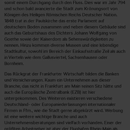
somit einem Durchgang durch den Fluss. Dies war im Jahr 794
und schon bald avancierte die Stadt zum Krönungsort von
Königen des Heiligen Römischen Reichs Deutscher Nation.
1848 trat in der Paulskirche das erste Parlament auf
deutschem Boden zusammen und neben diesem Gebäude sind
auch das Geburtshaus des Dichters Johann Wolfgang von
Goethe sowie der Kaiserdom als Sehenswürdigkeiten zu
nennen. Hinzu kommen diverse Museen und eine lebendige
Stadtkultur, sowohl im Bereich der Einkaufsstraße Zeil als auch
in Vierteln wie dem Gallusviertel, Sachsenhausen oder
Bornheim.
Das Rückgrat der Frankfurter Wirtschaft bilden die Banken
und Versicherungen. Kaum ein Unternehmen aus dieser
Branche, das nicht in Frankfurt am Main seinen Sitz hätte und
auch die Europäische Zentralbank (EZB) ist hier
untergekommen. Des Weiteren existieren verschiedene
Deutschland- oder Europaniederlassungen internationaler
Firmen in Ffm., wie die Stadt gerne abgekürzt wird. Werbung
ist eine weitere wichtige Branche und auch
Unternehmensberatungen sind vielfach vorhanden. Einer der
größten Arbeitgeber ist aber der Flughafen Rhein-Main als