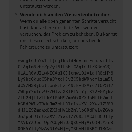
unterstützt werden.
Wende dich an den Webseitenbetreiber.
Wenn du alle oben genannten Schritte versucht
hast, kontaktiere uns bitte. Wir werden
versuchen, das Problem zu beheben. Du kannst
uns diesen Text schicken, um uns bei der
Fehlersuche zu unterstützen:
ewogICJuYW1lIjogIk5ldHdvcmtFcnJvciIs
CiAgImNvbmZpZyI6IHsKICAgICJtZXRob2Qi
OiAiR0VUIiwKICAgICJ1cmwiOiAiaHR0cHM6
Ly9hcGkueC5ha3MtcHJvZC5hdWRhcmlzLm5l
dC92MS9jbGllbnRzLzE4Nzkvd2Vic2l0ZS12
ZWhpY2xlcz93ZWJzaXRlPTVlYjI3Y2E0Yjkz
ZTU2NjI1ZTFkYTRkMSZmaWx0ZXJbMF1bZmll
bGRdPWlzT3duJmZpbHRlclswXVt2YWx1ZV09
dHJ1ZSZmaWx0ZXJbMV1bZmllbGRdPW1vZGVs
JmZpbHRlclsxXVt2YWx1ZV09JTVCJTdCJTIy
YXVkYXJpc19pZCUyMiUzQSUyMjViODNlMzc3
OGE5YTUyMzAyNTAwMjEyMSUyMiU3RCU1RCZm