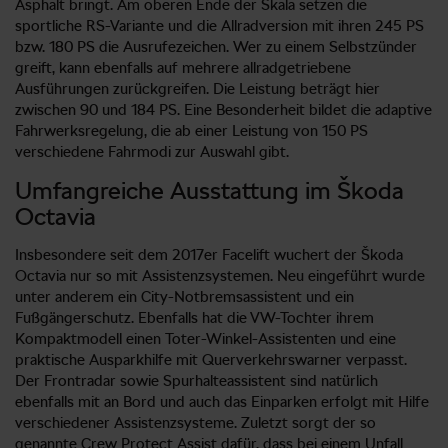
Asphalt bringt. Am oberen Ende der Skala setzen die
sportliche RS-Variante und die Allradversion mit ihren 245 PS
bzw. 180 PS die Ausrufezeichen. Wer zu einem Selbstzünder
greift, kann ebenfalls auf mehrere allradgetriebene
Ausführungen zurückgreifen. Die Leistung beträgt hier
zwischen 90 und 184 PS. Eine Besonderheit bildet die adaptive
Fahrwerksregelung, die ab einer Leistung von 150 PS
verschiedene Fahrmodi zur Auswahl gibt.
Umfangreiche Ausstattung im Škoda
Octavia
Insbesondere seit dem 2017er Facelift wuchert der Škoda
Octavia nur so mit Assistenzsystemen. Neu eingeführt wurde
unter anderem ein City-Notbremsassistent und ein
Fußgängerschutz. Ebenfalls hat die VW-Tochter ihrem
Kompaktmodell einen Toter-Winkel-Assistenten und eine
praktische Ausparkhilfe mit Querverkehrswarner verpasst.
Der Frontradar sowie Spurhalteassistent sind natürlich
ebenfalls mit an Bord und auch das Einparken erfolgt mit Hilfe
verschiedener Assistenzsysteme. Zuletzt sorgt der so
genannte Crew Protect Assist dafür, dass bei einem Unfall