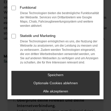
Enyaq Tageszulassung für einen Tag in Frankfurt (Oder) oder
an einem anderen Ort zugelassen wurde, spielt keine Rolle.
Funktional
Wichtig ist nur, dass es sich aufgrund des bereits
Diese Technologien bieten die bestmögliche Funktionalität
vorgenommenen Eintrags in den Fahrzeugpapieren formal um
der Webseite. Services von Drittanbietern wie Google
Maps, Chats, Fahrzeugbewertungssystem und weitere
einen Gebrauchtwagen handelt. Damit geht einher, dass für
werden aktiviert.
eine Škoda Enyaq Tageszulassung in Frankfurt (Oder) nicht die
strengen Vorgaben seitens des Automobilherstellers gelten
Statistik und Marketing
und wir Ihnen einen besonders attraktiven Preis unterbreiten.
Diese Technologien ermöglichen es uns, die Nutzung der
Webseite zu analysieren, um die Leistung zu messen und
zu verbessern. Zudem werden Technologien eingesetzt,
die von dritten Werbetreibenden verwendet werden, um
Marken
Sie auf anderen Webseiten zu verfolgen und um Anzeigen
Škoda
zu schalten, die für Ihre Interessen relevant sind.
Fehler: Network Error
Speichern
Optionale Cookies ablehnen
Beim Laden ist ein Fehler aufgetreten.
Hier sind ein paar Tipps, die dir helfen können:
Alle akzeptieren
Überprüfe deine Firewall und deine
Internetverbindung.