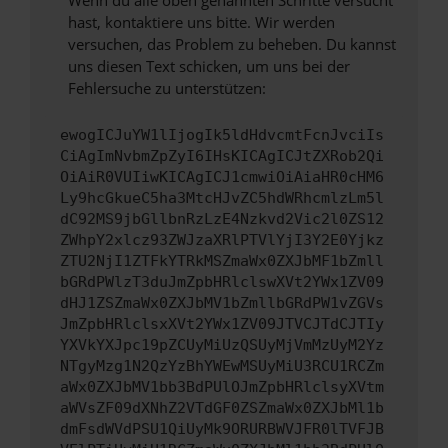
Wenn du alle oben genannten Schritte versucht
hast, kontaktiere uns bitte. Wir werden
versuchen, das Problem zu beheben. Du kannst
uns diesen Text schicken, um uns bei der
Fehlersuche zu unterstützen:
ewogICJuYW1lIjogIk5ldHdvcmtFcnJvciIs
CiAgImNvbmZpZyI6IHsKICAgICJtZXRob2Qi
OiAiR0VUIiwKICAgICJ1cmwiOiAiaHR0cHM6
Ly9hcGkueC5ha3MtcHJvZC5hdWRhcmlzLm5l
dC92MS9jbGllbnRzLzE4Nzkvd2Vic2l0ZS12
ZWhpY2xlcz93ZWJzaXRlPTVlYjI3Y2E0Yjkz
ZTU2NjI1ZTFkYTRkMSZmaWx0ZXJbMF1bZmll
bGRdPWlzT3duJmZpbHRlclswXVt2YWx1ZV09
dHJ1ZSZmaWx0ZXJbMV1bZmllbGRdPW1vZGVs
JmZpbHRlclsxXVt2YWx1ZV09JTVCJTdCJTIy
YXVkYXJpc19pZCUyMiUzQSUyMjVmMzUyM2Yz
NTgyMzg1N2QzYzBhYWEwMSUyMiU3RCU1RCZm
aWx0ZXJbMV1bb3BdPUlOJmZpbHRlclsyXVtm
aWVsZF09dXNhZ2VTdGF0ZSZmaWx0ZXJbMl1b
dmFsdWVdPSU1QiUyMk9ORURBWVJFR0lTVFJB