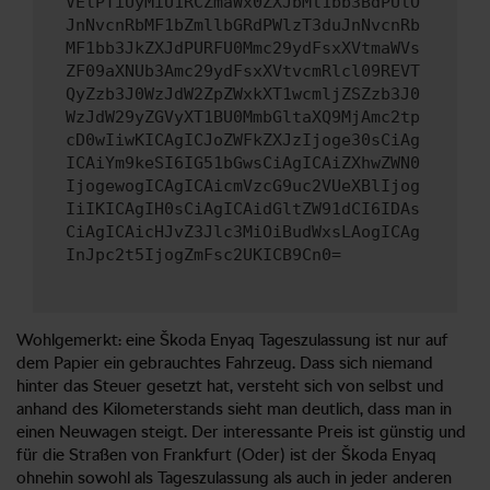
VElPTiUyMiU1RCZmaWx0ZXJbMl1bb3BdPUlO
JnNvcnRbMF1bZmllbGRdPWlzT3duJnNvcnRb
MF1bb3JkZXJdPURFU0Mmc29ydFsxXVtmaWVs
ZF09aXNUb3Amc29ydFsxXVtvcmRlcl09REVT
QyZzb3J0WzJdW2ZpZWxkXT1wcmljZSZzb3J0
WzJdW29yZGVyXT1BU0MmbGltaXQ9MjAmc2tp
cD0wIiwKICAgICJoZWFkZXJzIjoge30sCiAg
ICAiYm9keSI6IG51bGwsCiAgICAiZXhwZWN0
IjogewogICAgICAicmVzcG9uc2VUeXBlIjog
IiIKICAgIH0sCiAgICAidGltZW91dCI6IDAs
CiAgICAicHJvZ3Jlc3MiOiBudWxsLAogICAg
InJpc2t5IjogZmFsc2UKICB9Cn0=
Wohlgemerkt: eine Škoda Enyaq Tageszulassung ist nur auf
dem Papier ein gebrauchtes Fahrzeug. Dass sich niemand
hinter das Steuer gesetzt hat, versteht sich von selbst und
anhand des Kilometerstands sieht man deutlich, dass man in
einen Neuwagen steigt. Der interessante Preis ist günstig und
für die Straßen von Frankfurt (Oder) ist der Škoda Enyaq
ohnehin sowohl als Tageszulassung als auch in jeder anderen