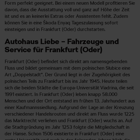
Form perfekt geeignet. Bei einem neuen Modell profitieren Sie
davon, dass die Ausstattung voll und ganz auf Höhe der Zeit
ist und es an keinerlei Extras oder Assistenten fehlt. Zudem
können Sie in eine Škoda Enyaq Tageszulassung sofort
einsteigen und in Frankfurt (Oder) durchstarten.
Autohaus Liebe – Fahrzeuge und
Service für Frankfurt (Oder)
Frankfurt (Oder) befindet sich direkt am namensgebenden
Fluss und bildet gemeinsam mit dem polnischen Słubice eine
Art „Doppelstadt“. Der Grund liegt in der Zugehörigkeit des
polnischen Teils zu Frankfurt bis ins Jahr 1945. Heute teilen
sich die beiden Städte die Europa-Universität Viadrina, die seit
1991 existiert. In Frankfurt (Oder) leben knapp 58.000
Menschen und der Ort entstand im frühen 13. Jahrhundert aus
einer Kaufmannssiedlung. Aufgrund der Lage an der Kreuzung
verschiedener Handelsrouten und direkt am Fluss wurde 1225
das Marktrecht verliehen und Frankfurt (Oder) wuchs an. Auf
die Stadtgründung im Jahr 1253 folgte die Mitgliedschaft in
der Hanse. Schon 1506 existierte in Frankfurt (Oder) eine