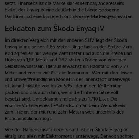
setzt. Einerseits ist die Marke klar erkennbar, andererseits
bietet der Enyaq iV eine deutlich in die Länge gezogene
Dachlinie und eine kürzere Front als seine Markengeschwister.
Eckdaten zum Škoda Enyaq iV
Im direkten Vergleich mit den anderen SUV liegt der Škoda
Enyaq iV mit seinen 4,65 Meter Länge fast an der Spitze. Zum
Kodiaq fehlen nur wenige Zentimeter und auch die Breite und
Höhe von 1,88 Meter und 1,62 Meter künden von enormen
Selbstbewusstsein. Hieraus erwächst ein Radstand von 2,77
Meter und enorm viel Platz im Innenraum. Wer mit dem leisen
und umweltfreundlichen Modell in der Innenstadt unterwegs
ist, kann Einkäufe von bis zu 585 Liter in den Kofferraum
packen und das auch dann, wenn die hinteren Sitze voll
besetzt sind. Umgeklappt sind es bis zu 1.710 Liter. Die
enorme Vorteile eines E-Autos kommen beim Wendekreis
zum Tragen, der mit rund zehn Metern weit unterhalb des
Branchenüblichen liegt.
Wie der Namenszusatz bereits sagt, ist der Škoda Enyaq iV
einzig und allein mit Elektromotor unterwegs. Dennoch achtet