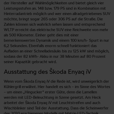
der Hersteller auf Wahlmöglichkeiten und bietet gleich vier
Leistungsstufen an. 148 bzw. 179 PS sind in Kombination mit
Hinterradantrieb möglich und wer einen allradgetriebenes SUV
möchte, bringt sogar 265 oder 306 PS auf die Straße. Die
Zahlen können sich wahrlich sehen lassen und entsprechend
WLTP erreicht das elektrische SUV eine Reichweite von mehr
als 500 Kilometer. Einher geht dies mit einer
bemerkenswerten Dynamik und einem 100 km/h- Spurt in nur
6,2 Sekunden. Ebenfalls enorm schnell funktioniert das
Aufladen an einer Schnelladesäule: bis zu 125 kW sind möglich,
sodass der 82 kWh- Akku in nur 38 Minuten auf 80 Prozent
seiner Kapazität gebracht wird.
Ausstattung des Škoda Enyaq iV
Wenn vom Škoda Enyaq iV die Rede ist, wird unweigerlich der
Kühlergrill erwähnt. Hier handelt es sich – im Sinne des Wortes
– um einen „Hingucker“ erster Güte, denn die Lamellen
werden mit LED-Beleuchtung in Szene gesetzt. Am Heck
arbeitet der Škoda Enyaq iV mit Leuchtstreifen und auch
Wischblinker sind Teil der Ausstattung. Dass die Scheinwerfer
des 2020 erschienenen Modells mit Matrix-LED-Technik