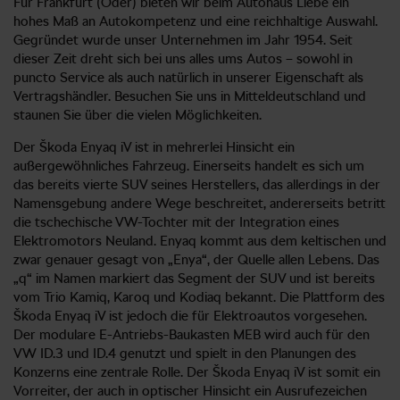
Für Frankfurt (Oder) bieten wir beim Autohaus Liebe ein
hohes Maß an Autokompetenz und eine reichhaltige Auswahl.
Gegründet wurde unser Unternehmen im Jahr 1954. Seit
dieser Zeit dreht sich bei uns alles ums Autos – sowohl in
puncto Service als auch natürlich in unserer Eigenschaft als
Vertragshändler. Besuchen Sie uns in Mitteldeutschland und
staunen Sie über die vielen Möglichkeiten.
Der Škoda Enyaq iV ist in mehrerlei Hinsicht ein
außergewöhnliches Fahrzeug. Einerseits handelt es sich um
das bereits vierte SUV seines Herstellers, das allerdings in der
Namensgebung andere Wege beschreitet, andererseits betritt
die tschechische VW-Tochter mit der Integration eines
Elektromotors Neuland. Enyaq kommt aus dem keltischen und
zwar genauer gesagt von „Enya“, der Quelle allen Lebens. Das
„q“ im Namen markiert das Segment der SUV und ist bereits
vom Trio Kamiq, Karoq und Kodiaq bekannt. Die Plattform des
Škoda Enyaq iV ist jedoch die für Elektroautos vorgesehen.
Der modulare E-Antriebs-Baukasten MEB wird auch für den
VW ID.3 und ID.4 genutzt und spielt in den Planungen des
Konzerns eine zentrale Rolle. Der Škoda Enyaq iV ist somit ein
Vorreiter, der auch in optischer Hinsicht ein Ausrufezeichen