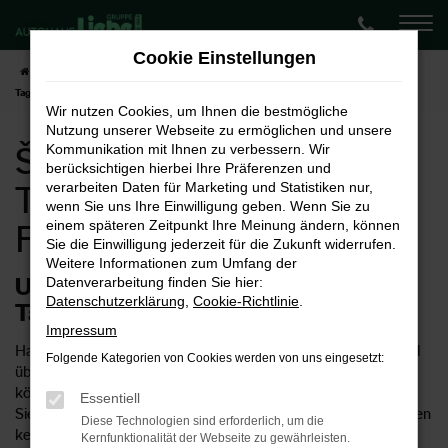
Zum
Hauptinhalt
Cookie Einstellungen
springen
Startseite
Frankfurt (Oder)
Škoda
Škoda Enyaq
Škoda Enyaq
Tageszulassung für Frankfurt (Oder)
Wir nutzen Cookies, um Ihnen die bestmögliche
Nutzung unserer Webseite zu ermöglichen und unsere
Škoda Enyaq
Kommunikation mit Ihnen zu verbessern. Wir
berücksichtigen hierbei Ihre Präferenzen und
Tageszulassung für
verarbeiten Daten für Marketing und Statistiken nur,
wenn Sie uns Ihre Einwilligung geben. Wenn Sie zu
einem späteren Zeitpunkt Ihre Meinung ändern, können
Frankfurt (Oder)
Sie die Einwilligung jederzeit für die Zukunft widerrufen.
Weitere Informationen zum Umfang der
Unsere Tipps für eine Škoda Enyaq
Datenverarbeitung finden Sie hier:
Datenschutzerklärung
,
Cookie-Richtlinie
.
Tageszulassung in Frankfurt (Oder)
Impressum
Haben Sie für Ihre Mobilität in Frankfurt (Oder) schon einmal
Folgende Kategorien von Cookies werden von uns eingesetzt:
über eine Škoda Enyaq Tageszulassung nachgedacht? Wir
können Ihnen diese Möglichkeit empfehlen, denn so erhalten
Essentiell
Sie einen Neuwagen zum Preis eines Gebrauchten und müssen
Diese Technologien sind erforderlich, um die
keinerlei qualitative Abstriche hinnehmen. Ob eine Škoda
Kernfunktionalität der Webseite zu gewährleisten.