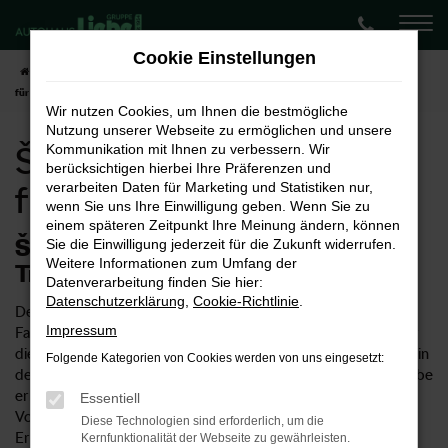
Zum
Hauptinhalt
Cookie Einstellungen
springen
Startseite
Göttingen
Škoda
Škoda Enyaq
Škoda Enyaq Neuwagen
für Göttingen
Wir nutzen Cookies, um Ihnen die bestmögliche
Nutzung unserer Webseite zu ermöglichen und unsere
Škoda Enyaq Neuwagen
Kommunikation mit Ihnen zu verbessern. Wir
berücksichtigen hierbei Ihre Präferenzen und
für Göttingen
verarbeiten Daten für Marketing und Statistiken nur,
wenn Sie uns Ihre Einwilligung geben. Wenn Sie zu
einem späteren Zeitpunkt Ihre Meinung ändern, können
Škoda Enyaq Neuwagen – Ihr
Sie die Einwilligung jederzeit für die Zukunft widerrufen.
Weitere Informationen zum Umfang der
Traumwagen für Göttingen
Datenverarbeitung finden Sie hier:
Datenschutzerklärung
,
Cookie-Richtlinie
.
Der Škoda Enyaq Neuwagen ist ein ungemein vielseitiges
Impressum
Fahrzeug. Einerseits eignet sich das Modell natürlich ideal für
die Innenstadt von Göttingen, ist allerdings auch für Fahrten in
Folgende Kategorien von Cookies werden von uns eingesetzt:
der Umgebung und die Autobahn geeignet. Im Autohaus Liebe
erhalten Sie Škoda Enyaq Neuwagen entsprechend Ihrer
Essentiell
Vorstellungen und profitieren von unserer umfangreichen
Diese Technologien sind erforderlich, um die
Erfahrung im Verkauf von Autos. Wussten Sie, dass unser
Kernfunktionalität der Webseite zu gewährleisten.