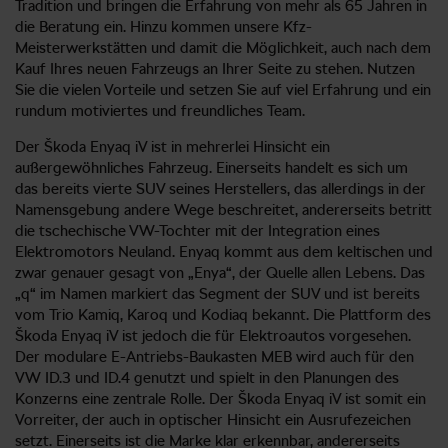
Tradition und bringen die Erfahrung von mehr als 65 Jahren in
die Beratung ein. Hinzu kommen unsere Kfz-
Meisterwerkstätten und damit die Möglichkeit, auch nach dem
Kauf Ihres neuen Fahrzeugs an Ihrer Seite zu stehen. Nutzen
Sie die vielen Vorteile und setzen Sie auf viel Erfahrung und ein
rundum motiviertes und freundliches Team.
Der Škoda Enyaq iV ist in mehrerlei Hinsicht ein
außergewöhnliches Fahrzeug. Einerseits handelt es sich um
das bereits vierte SUV seines Herstellers, das allerdings in der
Namensgebung andere Wege beschreitet, andererseits betritt
die tschechische VW-Tochter mit der Integration eines
Elektromotors Neuland. Enyaq kommt aus dem keltischen und
zwar genauer gesagt von „Enya“, der Quelle allen Lebens. Das
„q“ im Namen markiert das Segment der SUV und ist bereits
vom Trio Kamiq, Karoq und Kodiaq bekannt. Die Plattform des
Škoda Enyaq iV ist jedoch die für Elektroautos vorgesehen.
Der modulare E-Antriebs-Baukasten MEB wird auch für den
VW ID.3 und ID.4 genutzt und spielt in den Planungen des
Konzerns eine zentrale Rolle. Der Škoda Enyaq iV ist somit ein
Vorreiter, der auch in optischer Hinsicht ein Ausrufezeichen
setzt. Einerseits ist die Marke klar erkennbar, andererseits