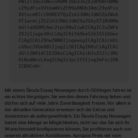
PWlzT3duJnNvcnRbMF1bb3JkZXJdPURFU0Mm
c29ydFsxXVtmaWVsZF09aXNUb3Amc29ydFsx
XVtvcmRlcl09REVTQyZzb3J0WzJdW2ZpZWxk
XT1wcmljZSZzb3J0WzJdW29yZGVyXT1BU0Mm
bGltaXQ9MjAmc2tpcD0wIiwKICAgICJoZWFk
ZXJzIjoge30sCiAgICAiYm9keSI6IG51bGws
CiAgICAiZXhwZWN0IjogewogICAgICAicmVz
cG9uc2VUeXBlIjogIiIKICAgIH0sCiAgICAi
dGltZW91dCI6IDAsCiAgICAicHJvZ3Jlc3Mi
OiBudWxsLAogICAgInJpc2t5IjogZmFsc2UK
ICB9Cn0=
Mit einem Škoda Enyaq Neuwagen durch Göttingen fahren ist
ein echtes Vergnügen. Sie werden dieses Fahrzeug lieben und
dürfen sich auf viele Jahre Zuverlässigkeit freuen. Vor allem in
der aktuellen Generation erweisen sich die Extras und
Assistenten als außergewöhnlich. Ein Škoda Enyaq Neuwagen
bietet eine Menge an Möglichkeiten, nicht nur das Sie sich Ihr
Wunschmodell konfigurieren können, Sie profitieren auch von
unseren attraktiven Konditionen. Apropos Preis: wir vom