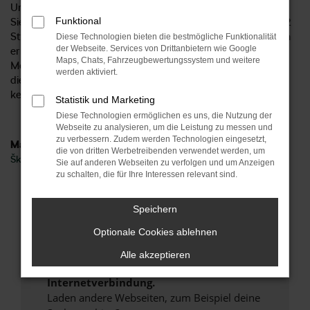
Unternehmen bereits seit 1954 existiert? Mittlerweile finden
Funktional
Sie uns an sechs Standorten im Zentrum Deutschlands und 2
Standorte in Norddeutschland und damit ideal aus Göttingen
Diese Technologien bieten die bestmögliche Funktionalität
der Webseite. Services von Drittanbietern wie Google
erreichbar. Gerne beraten wir Sie hinsichtlich all Ihrer
Maps, Chats, Fahrzeugbewertungssystem und weitere
Möglichkeit und sprechen mit Ihnen über die vielen Vorteile,
werden aktiviert.
die ein Škoda Enyaq Neuwagen bietet. Höchste Zeit, um uns
kennen zu lernen.
Statistik und Marketing
Diese Technologien ermöglichen es uns, die Nutzung der
Webseite zu analysieren, um die Leistung zu messen und
zu verbessern. Zudem werden Technologien eingesetzt,
Marken
die von dritten Werbetreibenden verwendet werden, um
Škoda
Sie auf anderen Webseiten zu verfolgen und um Anzeigen
zu schalten, die für Ihre Interessen relevant sind.
Fehler: Network Error
Speichern
Beim Laden ist ein Fehler aufgetreten.
Optionale Cookies ablehnen
Hier sind ein paar Tipps, die dir helfen können:
Alle akzeptieren
Überprüfe deine Firewall und deine
Internetverbindung.
Laden andere Webseiten, zum Beispiel deine