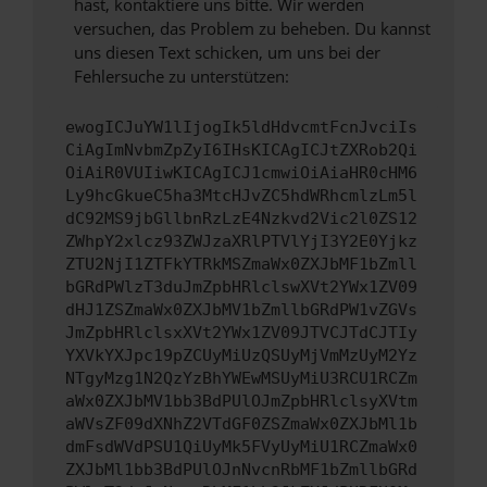
hast, kontaktiere uns bitte. Wir werden
versuchen, das Problem zu beheben. Du kannst
uns diesen Text schicken, um uns bei der
Fehlersuche zu unterstützen:
ewogICJuYW1lIjogIk5ldHdvcmtFcnJvciIs
CiAgImNvbmZpZyI6IHsKICAgICJtZXRob2Qi
OiAiR0VUIiwKICAgICJ1cmwiOiAiaHR0cHM6
Ly9hcGkueC5ha3MtcHJvZC5hdWRhcmlzLm5l
dC92MS9jbGllbnRzLzE4Nzkvd2Vic2l0ZS12
ZWhpY2xlcz93ZWJzaXRlPTVlYjI3Y2E0Yjkz
ZTU2NjI1ZTFkYTRkMSZmaWx0ZXJbMF1bZmll
bGRdPWlzT3duJmZpbHRlclswXVt2YWx1ZV09
dHJ1ZSZmaWx0ZXJbMV1bZmllbGRdPW1vZGVs
JmZpbHRlclsxXVt2YWx1ZV09JTVCJTdCJTIy
YXVkYXJpc19pZCUyMiUzQSUyMjVmMzUyM2Yz
NTgyMzg1N2QzYzBhYWEwMSUyMiU3RCU1RCZm
aWx0ZXJbMV1bb3BdPUlOJmZpbHRlclsyXVtm
aWVsZF09dXNhZ2VTdGF0ZSZmaWx0ZXJbMl1b
dmFsdWVdPSU1QiUyMk5FVyUyMiU1RCZmaWx0
ZXJbMl1bb3BdPUlOJnNvcnRbMF1bZmllbGRd