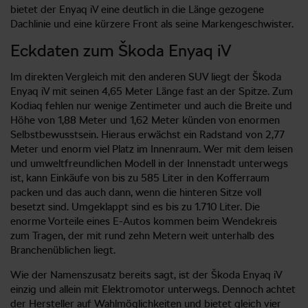
bietet der Enyaq iV eine deutlich in die Länge gezogene
Dachlinie und eine kürzere Front als seine Markengeschwister.
Eckdaten zum Škoda Enyaq iV
Im direkten Vergleich mit den anderen SUV liegt der Škoda
Enyaq iV mit seinen 4,65 Meter Länge fast an der Spitze. Zum
Kodiaq fehlen nur wenige Zentimeter und auch die Breite und
Höhe von 1,88 Meter und 1,62 Meter künden von enormen
Selbstbewusstsein. Hieraus erwächst ein Radstand von 2,77
Meter und enorm viel Platz im Innenraum. Wer mit dem leisen
und umweltfreundlichen Modell in der Innenstadt unterwegs
ist, kann Einkäufe von bis zu 585 Liter in den Kofferraum
packen und das auch dann, wenn die hinteren Sitze voll
besetzt sind. Umgeklappt sind es bis zu 1.710 Liter. Die
enorme Vorteile eines E-Autos kommen beim Wendekreis
zum Tragen, der mit rund zehn Metern weit unterhalb des
Branchenüblichen liegt.
Wie der Namenszusatz bereits sagt, ist der Škoda Enyaq iV
einzig und allein mit Elektromotor unterwegs. Dennoch achtet
der Hersteller auf Wahlmöglichkeiten und bietet gleich vier