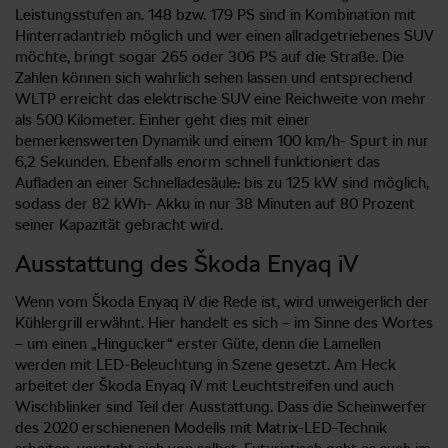
Leistungsstufen an. 148 bzw. 179 PS sind in Kombination mit
Hinterradantrieb möglich und wer einen allradgetriebenes SUV
möchte, bringt sogar 265 oder 306 PS auf die Straße. Die
Zahlen können sich wahrlich sehen lassen und entsprechend
WLTP erreicht das elektrische SUV eine Reichweite von mehr
als 500 Kilometer. Einher geht dies mit einer
bemerkenswerten Dynamik und einem 100 km/h- Spurt in nur
6,2 Sekunden. Ebenfalls enorm schnell funktioniert das
Aufladen an einer Schnelladesäule: bis zu 125 kW sind möglich,
sodass der 82 kWh- Akku in nur 38 Minuten auf 80 Prozent
seiner Kapazität gebracht wird.
Ausstattung des Škoda Enyaq iV
Wenn vom Škoda Enyaq iV die Rede ist, wird unweigerlich der
Kühlergrill erwähnt. Hier handelt es sich – im Sinne des Wortes
– um einen „Hingucker“ erster Güte, denn die Lamellen
werden mit LED-Beleuchtung in Szene gesetzt. Am Heck
arbeitet der Škoda Enyaq iV mit Leuchtstreifen und auch
Wischblinker sind Teil der Ausstattung. Dass die Scheinwerfer
des 2020 erschienenen Modells mit Matrix-LED-Technik