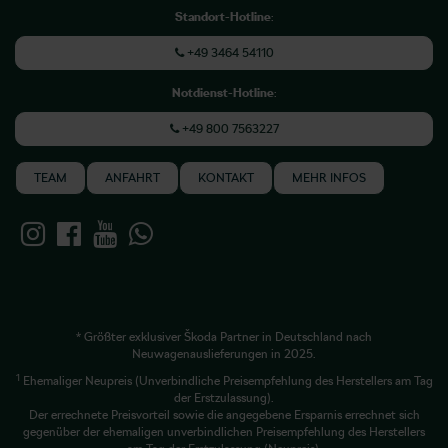
Standort-Hotline
:
+49 3464 54110
Notdienst-Hotline
:
+49 800 7563227
TEAM
ANFAHRT
KONTAKT
MEHR INFOS
* Größter exklusiver Škoda Partner in Deutschland nach
Neuwagenauslieferungen in 2025.
1
Ehemaliger Neupreis (Unverbindliche Preisempfehlung des Herstellers am Tag
der Erstzulassung).
Der errechnete Preisvorteil sowie die angegebene Ersparnis errechnet sich
gegenüber der ehemaligen unverbindlichen Preisempfehlung des Herstellers