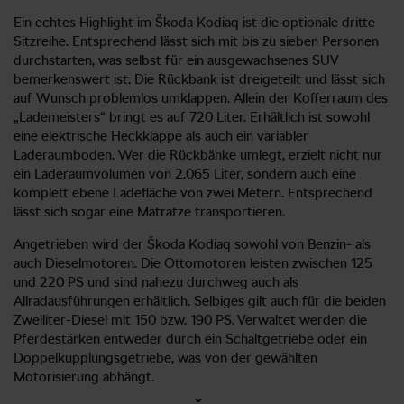
Ein echtes Highlight im Škoda Kodiaq ist die optionale dritte
Sitzreihe. Entsprechend lässt sich mit bis zu sieben Personen
durchstarten, was selbst für ein ausgewachsenes SUV
bemerkenswert ist. Die Rückbank ist dreigeteilt und lässt sich
auf Wunsch problemlos umklappen. Allein der Kofferraum des
„Lademeisters“ bringt es auf 720 Liter. Erhältlich ist sowohl
eine elektrische Heckklappe als auch ein variabler
Laderaumboden. Wer die Rückbänke umlegt, erzielt nicht nur
ein Laderaumvolumen von 2.065 Liter, sondern auch eine
komplett ebene Ladefläche von zwei Metern. Entsprechend
lässt sich sogar eine Matratze transportieren.
Angetrieben wird der Škoda Kodiaq sowohl von Benzin- als
auch Dieselmotoren. Die Ottomotoren leisten zwischen 125
und 220 PS und sind nahezu durchweg auch als
Allradausführungen erhältlich. Selbiges gilt auch für die beiden
Zweiliter-Diesel mit 150 bzw. 190 PS. Verwaltet werden die
Pferdestärken entweder durch ein Schaltgetriebe oder ein
Doppelkupplungsgetriebe, was von der gewählten
Motorisierung abhängt.