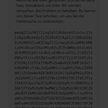
Wenn du alle oben genannten Schritte versucht
hast, kontaktiere uns bitte. Wir werden
versuchen, das Problem zu beheben. Du kannst
uns diesen Text schicken, um uns bei der
Fehlersuche zu unterstützen:
ewogICJuYW1lIjogIk5ldHdvcmtFcnJvciIs
CiAgImNvbmZpZyI6IHsKICAgICJtZXRob2Qi
OiAiR0VUIiwKICAgICJ1cmwiOiAiaHR0cHM6
Ly9hcGkueC5ha3MtcHJvZC5hdWRhcmlzLm5l
dC92MS9jbGllbnRzLzE4Nzkvd2Vic2l0ZS12
ZWhpY2xlcz93ZWJzaXRlPTVlYjI3Y2E0Yjkz
ZTU2NjI1ZTFkYTRkMSZmaWx0ZXJbMF1bZmll
bGRdPWlzT3duJmZpbHRlclswXVt2YWx1ZV09
dHJ1ZSZmaWx0ZXJbMV1bZmllbGRdPW1vZGVs
JmZpbHRlclsxXVt2YWx1ZV09JTVCJTdCJTIy
YXVkYXJpc19pZCUyMiUzQSUyMjViODNlMzc3
OGE5YTUyMzAyNTAwMWZjZiUyMiU3RCU1RCZm
aWx0ZXJbMV1bb3BdPUlOJmZpbHRlclsyXVtm
aWVsZF09dXNhZ2VTdGF0ZSZmaWx0ZXJbMl1b
dmFsdWVdPSU1QiUyMk9ORURBWVJFR0lTVFJB