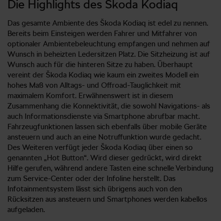
Die Highlights des Škoda Kodiaq
Das gesamte Ambiente des Škoda Kodiaq ist edel zu nennen.
Bereits beim Einsteigen werden Fahrer und Mitfahrer von
optionaler Ambientebeleuchtung empfangen und nehmen auf
Wunsch in beheizten Ledersitzen Platz. Die Sitzheizung ist auf
Wunsch auch für die hinteren Sitze zu haben. Überhaupt
vereint der Škoda Kodiaq wie kaum ein zweites Modell ein
hohes Maß von Alltags- und Offroad-Tauglichkeit mit
maximalem Komfort. Erwähnenswert ist in diesem
Zusammenhang die Konnektivität, die sowohl Navigations- als
auch Informationsdienste via Smartphone abrufbar macht.
Fahrzeugfunktionen lassen sich ebenfalls über mobile Geräte
ansteuern und auch an eine Notruffunktion wurde gedacht.
Des Weiteren verfügt jeder Škoda Kodiaq über einen so
genannten „Hot Button“. Wird dieser gedrückt, wird direkt
Hilfe gerufen, während andere Tasten eine schnelle Verbindung
zum Service-Center oder der Infoline herstellt. Das
Infotainmentsystem lässt sich übrigens auch von den
Rücksitzen aus ansteuern und Smartphones werden kabellos
aufgeladen.