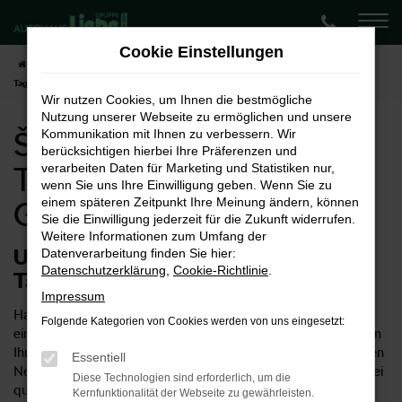
Zum
Hauptinhalt
Cookie Einstellungen
springen
Startseite
Göttingen
Škoda
Škoda Kodiaq
Škoda Kodiaq
Tageszulassung für Göttingen
Wir nutzen Cookies, um Ihnen die bestmögliche
Nutzung unserer Webseite zu ermöglichen und unsere
Škoda Kodiaq
Kommunikation mit Ihnen zu verbessern. Wir
berücksichtigen hierbei Ihre Präferenzen und
Tageszulassung für
verarbeiten Daten für Marketing und Statistiken nur,
wenn Sie uns Ihre Einwilligung geben. Wenn Sie zu
einem späteren Zeitpunkt Ihre Meinung ändern, können
Göttingen
Sie die Einwilligung jederzeit für die Zukunft widerrufen.
Weitere Informationen zum Umfang der
Unsere Tipps für eine Škoda Kodiaq
Datenverarbeitung finden Sie hier:
Datenschutzerklärung
,
Cookie-Richtlinie
.
Tageszulassung in Göttingen
Impressum
Haben Sie für Ihre Mobilität in Göttingen schon einmal über
Folgende Kategorien von Cookies werden von uns eingesetzt:
eine Škoda Kodiaq Tageszulassung nachgedacht? Wir können
Ihnen diese Möglichkeit empfehlen, denn so erhalten Sie einen
Essentiell
Neuwagen zum Preis eines Gebrauchten und müssen keinerlei
Diese Technologien sind erforderlich, um die
qualitative Abstriche hinnehmen. Ob eine Škoda Kodiaq
Kernfunktionalität der Webseite zu gewährleisten.