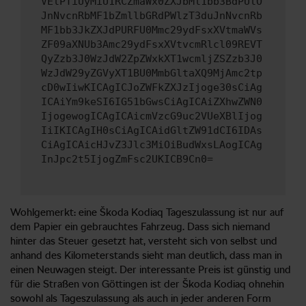
VElPTiUyMiU1RCZmaWx0ZXJbMl1bb3BdPUlO
JnNvcnRbMF1bZmllbGRdPWlzT3duJnNvcnRb
MF1bb3JkZXJdPURFU0Mmc29ydFsxXVtmaWVs
ZF09aXNUb3Amc29ydFsxXVtvcmRlcl09REVT
QyZzb3J0WzJdW2ZpZWxkXT1wcmljZSZzb3J0
WzJdW29yZGVyXT1BU0MmbGltaXQ9MjAmc2tp
cD0wIiwKICAgICJoZWFkZXJzIjoge30sCiAg
ICAiYm9keSI6IG51bGwsCiAgICAiZXhwZWN0
IjogewogICAgICAicmVzcG9uc2VUeXBlIjog
IiIKICAgIH0sCiAgICAidGltZW91dCI6IDAs
CiAgICAicHJvZ3Jlc3MiOiBudWxsLAogICAg
InJpc2t5IjogZmFsc2UKICB9Cn0=
Wohlgemerkt: eine Škoda Kodiaq Tageszulassung ist nur auf
dem Papier ein gebrauchtes Fahrzeug. Dass sich niemand
hinter das Steuer gesetzt hat, versteht sich von selbst und
anhand des Kilometerstands sieht man deutlich, dass man in
einen Neuwagen steigt. Der interessante Preis ist günstig und
für die Straßen von Göttingen ist der Škoda Kodiaq ohnehin
sowohl als Tageszulassung als auch in jeder anderen Form