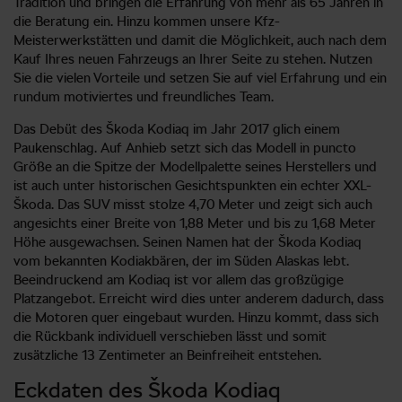
Tradition und bringen die Erfahrung von mehr als 65 Jahren in
die Beratung ein. Hinzu kommen unsere Kfz-
Meisterwerkstätten und damit die Möglichkeit, auch nach dem
Kauf Ihres neuen Fahrzeugs an Ihrer Seite zu stehen. Nutzen
Sie die vielen Vorteile und setzen Sie auf viel Erfahrung und ein
rundum motiviertes und freundliches Team.
Das Debüt des Škoda Kodiaq im Jahr 2017 glich einem
Paukenschlag. Auf Anhieb setzt sich das Modell in puncto
Größe an die Spitze der Modellpalette seines Herstellers und
ist auch unter historischen Gesichtspunkten ein echter XXL-
Škoda. Das SUV misst stolze 4,70 Meter und zeigt sich auch
angesichts einer Breite von 1,88 Meter und bis zu 1,68 Meter
Höhe ausgewachsen. Seinen Namen hat der Škoda Kodiaq
vom bekannten Kodiakbären, der im Süden Alaskas lebt.
Beeindruckend am Kodiaq ist vor allem das großzügige
Platzangebot. Erreicht wird dies unter anderem dadurch, dass
die Motoren quer eingebaut wurden. Hinzu kommt, dass sich
die Rückbank individuell verschieben lässt und somit
zusätzliche 13 Zentimeter an Beinfreiheit entstehen.
Eckdaten des Škoda Kodiaq