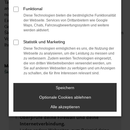
Tageszulassung für einen Tag in Göttingen oder an einem
anderen Ort zugelassen wurde, spielt keine Rolle. Wichtig ist
Funktional
nur, dass es sich aufgrund des bereits vorgenommenen
Diese Technologien bieten die bestmögliche Funktionalität
Eintrags in den Fahrzeugpapieren formal um einen
der Webseite. Services von Drittanbietern wie Google
Maps, Chats, Fahrzeugbewertungssystem und weitere
Gebrauchtwagen handelt. Damit geht einher, dass für eine
werden aktiviert.
Škoda Kodiaq Tageszulassung in Göttingen nicht die strengen
Vorgaben seitens des Automobilherstellers gelten und wir
Statistik und Marketing
Ihnen einen besonders attraktiven Preis unterbreiten.
Diese Technologien ermöglichen es uns, die Nutzung der
Webseite zu analysieren, um die Leistung zu messen und
zu verbessern. Zudem werden Technologien eingesetzt,
die von dritten Werbetreibenden verwendet werden, um
Marken
Sie auf anderen Webseiten zu verfolgen und um Anzeigen
Škoda
zu schalten, die für Ihre Interessen relevant sind.
Fehler: Network Error
Speichern
Optionale Cookies ablehnen
Beim Laden ist ein Fehler aufgetreten.
Hier sind ein paar Tipps, die dir helfen können:
Alle akzeptieren
Überprüfe deine Firewall und deine
Internetverbindung.