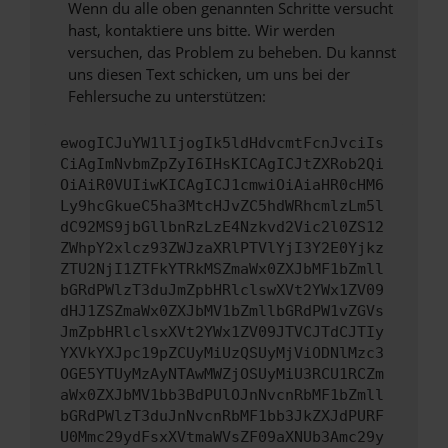
Wenn du alle oben genannten Schritte versucht
hast, kontaktiere uns bitte. Wir werden
versuchen, das Problem zu beheben. Du kannst
uns diesen Text schicken, um uns bei der
Fehlersuche zu unterstützen:
ewogICJuYW1lIjogIk5ldHdvcmtFcnJvciIs
CiAgImNvbmZpZyI6IHsKICAgICJtZXRob2Qi
OiAiR0VUIiwKICAgICJ1cmwiOiAiaHR0cHM6
Ly9hcGkueC5ha3MtcHJvZC5hdWRhcmlzLm5l
dC92MS9jbGllbnRzLzE4Nzkvd2Vic2l0ZS12
ZWhpY2xlcz93ZWJzaXRlPTVlYjI3Y2E0Yjkz
ZTU2NjI1ZTFkYTRkMSZmaWx0ZXJbMF1bZmll
bGRdPWlzT3duJmZpbHRlclswXVt2YWx1ZV09
dHJ1ZSZmaWx0ZXJbMV1bZmllbGRdPW1vZGVs
JmZpbHRlclsxXVt2YWx1ZV09JTVCJTdCJTIy
YXVkYXJpc19pZCUyMiUzQSUyMjViODNlMzc3
OGE5YTUyMzAyNTAwMWZjOSUyMiU3RCU1RCZm
aWx0ZXJbMV1bb3BdPUlOJnNvcnRbMF1bZmll
bGRdPWlzT3duJnNvcnRbMF1bb3JkZXJdPURF
U0Mmc29ydFsxXVtmaWVsZF09aXNUb3Amc29y