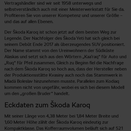
Vertragshändler sind wir seit 1958 unterwegs und
selbstverständlich auch mit einer Meisterwerkstatt für Sie da.
Profitieren Sie von unserer Kompetenz und unserer Größe –
und das auf allen Ebenen.
Der Škoda Karoq ist schon jetzt auf dem besten Weg zur
Legende. Der Nachfolger des Škoda Yeti hat sich gleich bei
seinem Debüt Ende 2017 als überzeugendes SUV positioniert.
Der Name stammt von den Ureinwohnern der Südküste
Alaskas und setzt sich aus den Wörtern „Kaa’raq“ für Auto und
„Ruq“ für Pfeil zusammen. Gleich zu Beginn fiel die Nachfrage
nach dem Škoda Karoq so hoch aus, dass der Hersteller neben
der Produktionsstätte Kvasiny auch noch das Stammwerk in
Mladá Boleslav hinzunehmen musste. Parallelen zum Kodiaq
kommen nicht von ungefähr, wobei es sich bei diesem Modell
um den „großen Bruder“ handelt.
Eckdaten zum Škoda Karoq
Mit seiner Länge von 4,38 Meter bei 1,84 Meter Breite und
1,60 Meter Höhe zählt der Škoda Karoq eindeutig zur
Kompaktklasse. Das Kofferraumvolumen beläuft sich auf 521