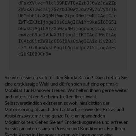
dFsxXVtvcmRlcl09REVTQyZzb3J0WzJdW2Zp
ZWxkXT1wcmljZSZzb3J0WzJdW29yZGVyXT1B
U0MmbGltaXQ9MjAmc2tpcD0wIiwKICAgICJo
ZWFkZXJzIjoge30sCiAgICAiYm9keSI6IG51
bGwsCiAgICAiZXhwZWN0IjogewogICAgICAi
cmVzcG9uc2VUeXBlIjogIiIKICAgIH0sCiAg
ICAidGltZW91dCI6IDAsCiAgICAicHJvZ3Jl
c3MiOiBudWxsLAogICAgInJpc2t5IjogZmFs
c2UKICB9Cn0=
Sie interessieren sich für den Škoda Karoq? Dann treffen Sie
eine erstklassige Wahl und dürfen sich auf eine optimale
Mobilität für Hannover freuen. Wir helfen Ihnen gerne weiter
und unterstützen Sie beim Treffen Ihrer Wahl.
Selbstverständlich existieren sowohl hinsichtlich der
Motorisierung als auch der Lackfarbe sowie der Extras und
Assistenzsysteme eine ganze Fülle an spannenden
Möglichkeiten. Gehen Sie auf Entdeckungsreise und erfreuen
Sie sich an interessanten Preisen und Konditionen. Für Ihren
Škoda Karoq in Hannover bieten wir Ihnen gerne eine