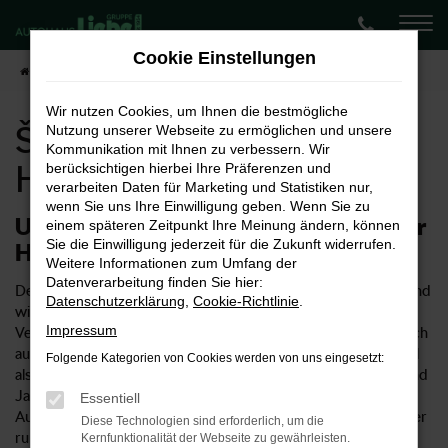
Zum
Hauptinhalt
Cookie Einstellungen
springen
Startseite
Hannover
Škoda
Škoda Karoq kaufen für Hannover
Wir nutzen Cookies, um Ihnen die bestmögliche
Škoda Karoq kaufen für
Nutzung unserer Webseite zu ermöglichen und unsere
Kommunikation mit Ihnen zu verbessern. Wir
Hannover
berücksichtigen hierbei Ihre Präferenzen und
verarbeiten Daten für Marketing und Statistiken nur,
wenn Sie uns Ihre Einwilligung geben. Wenn Sie zu
Unser Vorschlag: ein Škoda Karoq für
einem späteren Zeitpunkt Ihre Meinung ändern, können
Sie die Einwilligung jederzeit für die Zukunft widerrufen.
Hannover
Weitere Informationen zum Umfang der
Datenverarbeitung finden Sie hier:
Der Škoda Karoq ist ein rundum überzeugendes Fahrzeug und
Datenschutzerklärung
,
Cookie-Richtlinie
.
wie geschaffen für Hannover und Umgebung. Als
Impressum
Vertragshändler für Škoda bieten wir Ihnen selbstverständlich
auch den Karoq in zahlreichen Ausstattungslinien und sowohl
Folgende Kategorien von Cookies werden von uns eingesetzt:
als Neuwagen als auch gebraucht oder als Tageszulassung und
Jahreswagen. Wenn Sie sich für ein Fahrzeug aus dem
Essentiell
Autohaus Liebe entscheiden, kommen Sie in den Genuss einer
Diese Technologien sind erforderlich, um die
rundum kompetenten Beratung und eines umfangreichen
Kernfunktionalität der Webseite zu gewährleisten.