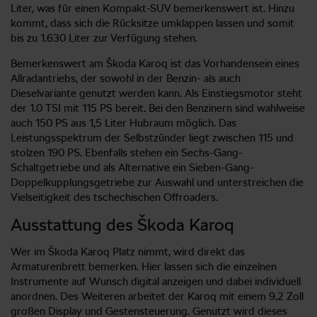
Liter, was für einen Kompakt-SUV bemerkenswert ist. Hinzu
kommt, dass sich die Rücksitze umklappen lassen und somit
bis zu 1.630 Liter zur Verfügung stehen.
Bemerkenswert am Škoda Karoq ist das Vorhandensein eines
Allradantriebs, der sowohl in der Benzin- als auch
Dieselvariante genutzt werden kann. Als Einstiegsmotor steht
der 1.0 TSI mit 115 PS bereit. Bei den Benzinern sind wahlweise
auch 150 PS aus 1,5 Liter Hubraum möglich. Das
Leistungsspektrum der Selbstzünder liegt zwischen 115 und
stolzen 190 PS. Ebenfalls stehen ein Sechs-Gang-
Schaltgetriebe und als Alternative ein Sieben-Gang-
Doppelkupplungsgetriebe zur Auswahl und unterstreichen die
Vielseitigkeit des tschechischen Offroaders.
Ausstattung des Škoda Karoq
Wer im Škoda Karoq Platz nimmt, wird direkt das
Armaturenbrett bemerken. Hier lassen sich die einzelnen
Instrumente auf Wunsch digital anzeigen und dabei individuell
anordnen. Des Weiteren arbeitet der Karoq mit einem 9,2 Zoll
großen Display und Gestensteuerung. Genutzt wird dieses