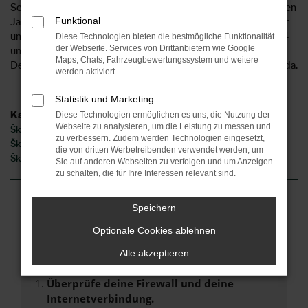
Services. Als Anbieter für den Škoda Karoq sind wir seit vielen
Funktional
Jahren auch für unsere Kundinnen und Kunden aus Hannover
und Umgebung tätig. Unser Unternehmen existiert seit 1954
Diese Technologien bieten die bestmögliche Funktionalität
der Webseite. Services von Drittanbietern wie Google
und ist mittlerweile an sechs Standorten im Herzen
Maps, Chats, Fahrzeugbewertungssystem und weitere
Deutschlands und 2 Standorten in Norddeutschland für Sie da.
werden aktiviert.
Statistik und Marketing
Kategorie
Diese Technologien ermöglichen es uns, die Nutzung der
Webseite zu analysieren, um die Leistung zu messen und
Škoda Karoq Gebrauchtwagen Hannover
zu verbessern. Zudem werden Technologien eingesetzt,
Škoda Karoq Hannover
die von dritten Werbetreibenden verwendet werden, um
Škoda Karoq Jahreswagen Hannover
Sie auf anderen Webseiten zu verfolgen und um Anzeigen
zu schalten, die für Ihre Interessen relevant sind.
Speichern
Fehler: Network Error
Optionale Cookies ablehnen
Beim Laden ist ein Fehler aufgetreten.
Alle akzeptieren
Hier sind ein paar Tipps, die dir helfen können:
Überprüfe deine Firewall und deine
Internetverbindung.