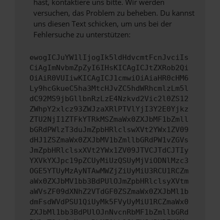
hast, kontaktiere uns bitte. Wir werden
versuchen, das Problem zu beheben. Du kannst
uns diesen Text schicken, um uns bei der
Fehlersuche zu unterstützen:
ewogICJuYW1lIjogIk5ldHdvcmtFcnJvciIs
CiAgImNvbmZpZyI6IHsKICAgICJtZXRob2Qi
OiAiR0VUIiwKICAgICJ1cmwiOiAiaHR0cHM6
Ly9hcGkueC5ha3MtcHJvZC5hdWRhcmlzLm5l
dC92MS9jbGllbnRzLzE4Nzkvd2Vic2l0ZS12
ZWhpY2xlcz93ZWJzaXRlPTVlYjI3Y2E0Yjkz
ZTU2NjI1ZTFkYTRkMSZmaWx0ZXJbMF1bZmll
bGRdPWlzT3duJmZpbHRlclswXVt2YWx1ZV09
dHJ1ZSZmaWx0ZXJbMV1bZmllbGRdPW1vZGVs
JmZpbHRlclsxXVt2YWx1ZV09JTVCJTdCJTIy
YXVkYXJpc19pZCUyMiUzQSUyMjViODNlMzc3
OGE5YTUyMzAyNTAwMWZjZiUyMiU3RCU1RCZm
aWx0ZXJbMV1bb3BdPUlOJmZpbHRlclsyXVtm
aWVsZF09dXNhZ2VTdGF0ZSZmaWx0ZXJbMl1b
dmFsdWVdPSU1QiUyMk5FVyUyMiU1RCZmaWx0
ZXJbMl1bb3BdPUlOJnNvcnRbMF1bZmllbGRd