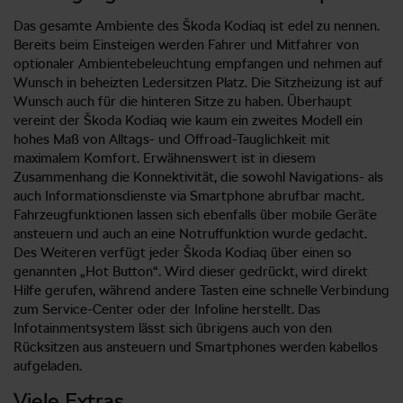
Das gesamte Ambiente des Škoda Kodiaq ist edel zu nennen.
Bereits beim Einsteigen werden Fahrer und Mitfahrer von
optionaler Ambientebeleuchtung empfangen und nehmen auf
Wunsch in beheizten Ledersitzen Platz. Die Sitzheizung ist auf
Wunsch auch für die hinteren Sitze zu haben. Überhaupt
vereint der Škoda Kodiaq wie kaum ein zweites Modell ein
hohes Maß von Alltags- und Offroad-Tauglichkeit mit
maximalem Komfort. Erwähnenswert ist in diesem
Zusammenhang die Konnektivität, die sowohl Navigations- als
auch Informationsdienste via Smartphone abrufbar macht.
Fahrzeugfunktionen lassen sich ebenfalls über mobile Geräte
ansteuern und auch an eine Notruffunktion wurde gedacht.
Des Weiteren verfügt jeder Škoda Kodiaq über einen so
genannten „Hot Button“. Wird dieser gedrückt, wird direkt
Hilfe gerufen, während andere Tasten eine schnelle Verbindung
zum Service-Center oder der Infoline herstellt. Das
Infotainmentsystem lässt sich übrigens auch von den
Rücksitzen aus ansteuern und Smartphones werden kabellos
aufgeladen.
Viele Extras