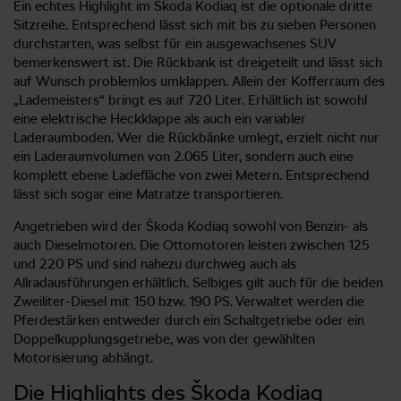
Ein echtes Highlight im Škoda Kodiaq ist die optionale dritte
Sitzreihe. Entsprechend lässt sich mit bis zu sieben Personen
durchstarten, was selbst für ein ausgewachsenes SUV
bemerkenswert ist. Die Rückbank ist dreigeteilt und lässt sich
auf Wunsch problemlos umklappen. Allein der Kofferraum des
„Lademeisters“ bringt es auf 720 Liter. Erhältlich ist sowohl
eine elektrische Heckklappe als auch ein variabler
Laderaumboden. Wer die Rückbänke umlegt, erzielt nicht nur
ein Laderaumvolumen von 2.065 Liter, sondern auch eine
komplett ebene Ladefläche von zwei Metern. Entsprechend
lässt sich sogar eine Matratze transportieren.
Angetrieben wird der Škoda Kodiaq sowohl von Benzin- als
auch Dieselmotoren. Die Ottomotoren leisten zwischen 125
und 220 PS und sind nahezu durchweg auch als
Allradausführungen erhältlich. Selbiges gilt auch für die beiden
Zweiliter-Diesel mit 150 bzw. 190 PS. Verwaltet werden die
Pferdestärken entweder durch ein Schaltgetriebe oder ein
Doppelkupplungsgetriebe, was von der gewählten
Motorisierung abhängt.
Die Highlights des Škoda Kodiaq