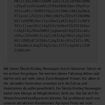
PWlzT3duJnNvcnRbMF1bb3JkZXJdPURFU0Mm
c29ydFsxXVtmaWVsZF09aXNUb3Amc29ydFsx
XVtvcmRlcl09REVTQyZzb3J0WzJdW2ZpZWxk
XT1wcmljZSZzb3J0WzJdW29yZGVyXT1BU0Mm
bGltaXQ9MjAmc2tpcD0wIiwKICAgICJoZWFk
ZXJzIjoge30sCiAgICAiYm9keSI6IG51bGws
CiAgICAiZXhwZWN0IjogewogICAgICAicmVz
cG9uc2VUeXBlIjogIiIKICAgIH0sCiAgICAi
dGltZW91dCI6IDAsCiAgICAicHJvZ3Jlc3Mi
OiBudWxsLAogICAgInJpc2t5IjogZmFsc2UK
ICB9Cn0=
Mit einem Škoda Kodiaq Neuwagen durch Hannover fahren ist
ein echtes Vergnügen. Sie werden dieses Fahrzeug lieben und
dürfen sich auf viele Jahre Zuverlässigkeit freuen. Vor allem in
der aktuellen Generation erweisen sich die Extras und
Assistenten als außergewöhnlich. Ein Škoda Kodiaq Neuwagen
bietet eine Menge an Möglichkeiten, nicht nur das Sie sich Ihr
Wunschmodell konfigurieren können, Sie profitieren auch von
unseren attraktiven Konditionen. Apropos Preis: wir vom