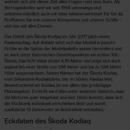
widmet sich seit dieser Zeit allen Fragen rund ums Auto. Als
Vertragshändler sind wir seit 1958 unterwegs und
selbstverständlich auch mit einer Meisterwerkstatt für Sie da.
Profitieren Sie von unserer Kompetenz und unserer Größe –
und das auf allen Ebenen.
Das Debüt des Škoda Kodiaq im Jahr 2017 glich einem
Paukenschlag. Auf Anhieb setzt sich das Modell in puncto
Größe an die Spitze der Modellpalette seines Herstellers und
ist auch unter historischen Gesichtspunkten ein echter XXL-
Škoda. Das SUV misst stolze 4,70 Meter und zeigt sich auch
angesichts einer Breite von 1,88 Meter und bis zu 1,68 Meter
Höhe ausgewachsen. Seinen Namen hat der Škoda Kodiaq
vom bekannten Kodiakbären, der im Süden Alaskas lebt.
Beeindruckend am Kodiaq ist vor allem das großzügige
Platzangebot. Erreicht wird dies unter anderem dadurch, dass
die Motoren quer eingebaut wurden. Hinzu kommt, dass sich
die Rückbank individuell verschieben lässt und somit
zusätzliche 13 Zentimeter an Beinfreiheit entstehen.
Eckdaten des Škoda Kodiaq