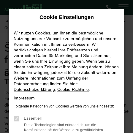
Zum
Hauptinhalt
Cookie Einstellungen
springen
Startseite
Hannover
Škoda
Škoda Kodiaq
Škoda Kodiaq Neuwagen
für Hannover
Wir nutzen Cookies, um Ihnen die bestmögliche
Nutzung unserer Webseite zu ermöglichen und unsere
Škoda Kodiaq Neuwagen
Kommunikation mit Ihnen zu verbessern. Wir
berücksichtigen hierbei Ihre Präferenzen und
für Hannover
verarbeiten Daten für Marketing und Statistiken nur,
wenn Sie uns Ihre Einwilligung geben. Wenn Sie zu
einem späteren Zeitpunkt Ihre Meinung ändern, können
Škoda Kodiaq Neuwagen – Ihr
Sie die Einwilligung jederzeit für die Zukunft widerrufen.
Weitere Informationen zum Umfang der
Traumwagen für Hannover
Datenverarbeitung finden Sie hier:
Datenschutzerklärung
,
Cookie-Richtlinie
.
Der Škoda Kodiaq Neuwagen ist ein ungemein vielseitiges
Impressum
Fahrzeug. Einerseits eignet sich das Modell natürlich ideal für
die Innenstadt von Hannover, ist allerdings auch für Fahrten in
Folgende Kategorien von Cookies werden von uns eingesetzt:
der Umgebung und die Autobahn geeignet. Im Autohaus Liebe
erhalten Sie Škoda Kodiaq Neuwagen entsprechend Ihrer
Essentiell
Vorstellungen und profitieren von unserer umfangreichen
Diese Technologien sind erforderlich, um die
Erfahrung im Verkauf von Autos. Wussten Sie, dass unser
Kernfunktionalität der Webseite zu gewährleisten.