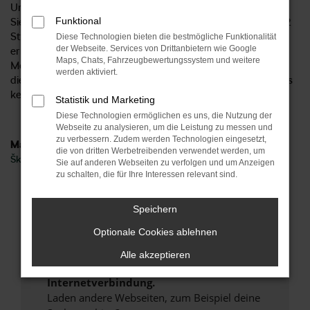
Unternehmen bereits seit 1954 existiert? Mittlerweile finden
Funktional
Sie uns an sechs Standorten im Zentrum Deutschlands und 2
Standorte in Norddeutschland und damit ideal aus Hannover
Diese Technologien bieten die bestmögliche Funktionalität
der Webseite. Services von Drittanbietern wie Google
erreichbar. Gerne beraten wir Sie hinsichtlich all Ihrer
Maps, Chats, Fahrzeugbewertungssystem und weitere
Möglichkeit und sprechen mit Ihnen über die vielen Vorteile,
werden aktiviert.
die ein Škoda Kodiaq Neuwagen bietet. Höchste Zeit, um uns
kennen zu lernen.
Statistik und Marketing
Diese Technologien ermöglichen es uns, die Nutzung der
Webseite zu analysieren, um die Leistung zu messen und
zu verbessern. Zudem werden Technologien eingesetzt,
Marken
die von dritten Werbetreibenden verwendet werden, um
Škoda
Sie auf anderen Webseiten zu verfolgen und um Anzeigen
zu schalten, die für Ihre Interessen relevant sind.
Fehler: Network Error
Speichern
Beim Laden ist ein Fehler aufgetreten.
Optionale Cookies ablehnen
Hier sind ein paar Tipps, die dir helfen können:
Alle akzeptieren
Überprüfe deine Firewall und deine
Internetverbindung.
Laden andere Webseiten, zum Beispiel deine