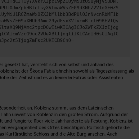
TVCJTdCJTIyYXVkYXJpc19pZCUyMiUzQSUyMjViODNl
dPUlOJmZpbHRlclsyXVtmaWVsZF09dXNhZ2VTdGF0ZS
iUyMiU1RCZmaWx0ZXJbMl1bb3BdPUlOJnNvcnRbMF1b
maWVsZF09aXNUb3Amc29ydFsxXVtvcmRlcl09REVTQy
GltaXQ9MjAmc2tpcD0wIiwKICAgICJoZWFkZXJzIjog
gICAicmVzcG9uc2VUeXBlIjogIiIKICAgIH0sCiAgIC
nJpc2t5IjogZmFsc2UKICB9Cn0=
r gesetzt hat, versteht sich von selbst und anhand des
Koblenz ist der Škoda Fabia ohnehin sowohl als Tageszulassung als
öhe der Zeit ist und es an keinerlei Extras oder Assistenten
e Besonderheit an: Koblenz stammt aus dem Lateinischen
ie Lahn unweit von Koblenz in den großen Strom. Aufgrund der
 und fungierte über viele Jahrhunderte als Festung. Koblenz ist
chen Vergangenheit des Ortes besichtigen. Politisch gehörte die
das Kurfürstliche Schloss und die Alte Burg ansehen. Auch