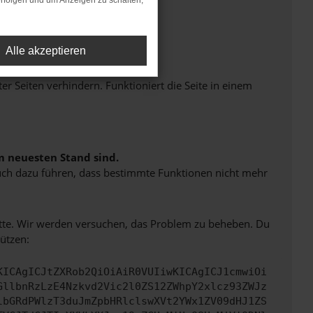
rfolgen und um Anzeigen zu schalten,
Alle akzeptieren
Seiten verhindern. Funktioniert die Seite in einem
m neuesten Stand sind.
 auch dazu führen, dass bestimmte Funktionen nicht mehr
bitte. Wir werden versuchen, das Problem zu beheben. Du
ützen:
KICAgICJtZXRob2QiOiAiR0VUIiwKICAgICJ1cmwiOi
GllbnRzLzE4Nzkvd2Vic2l0ZS12ZWhpY2xlcz93ZWJz
lbGRdPWlzT3duJmZpbHRlclswXVt2YWx1ZV09dHJ1ZS