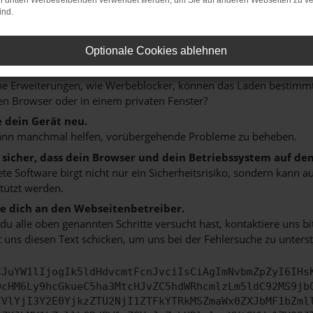
on dritten Werbetreibenden verwendet werden, um Sie auf anderen Webseiten zu ve
 ein paar Tipps, die dir helfen können:
ind.
rüfe deine Firewall und deine Internetverbindung.
 andere Webseiten, zum Beispiel deine Suchmaschine?
Optionale Cookies ablehnen
 deine Browsererweiterungen.
 Erweiterungen, wie Werbeblocker, können das Laden bestimmter 
n Browser oder in einem privaten Fenster?
e dein Gerät neu.
ann manchmal helfen, vorübergehende Probleme zu beheben.
e sicher, dass dein Browser und dein Betriebssystem auf de
ete Software birgt nicht nur ein Sicherheitsrisiko, sondern kann
tützt werden.
 dich an den Webseitenbetreiber.
u alle oben genannten Schritte versucht hast, kontaktiere uns 
 uns diesen Text schicken, um uns bei der Fehlersuche zu unterst
CJuYW1lIjogIk5ldHdvcmtFcnJvciIsCiAgImNvbmZpZyI6IHs
0cHM6Ly9hcGkueC5ha3MtcHJvZC5hdWRhcmlzLm5ldC92MS9jb
TVlYjI3Y2E0YjkzZTU2NjI1ZTFkYTRkMSZmaWx0ZXJbMF1bZml