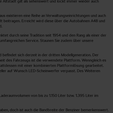
 Altstadt gilt als sehenswert und lockt immer wieder auch
us existieren eine Reihe an Verwaltungseinrichtungen und auch
dt beitragen. Erreicht wird diese über die Autobahnen A48 und
d.
tet durch seine Tradition seit 1954 und den Rang als einer der
 umfangreichen Service. Staunen Sie zudem über unsere
befindet sich derzeit in der dritten Modellgeneration. Der
heit des Fahrzeugs ist die verwendete Plattform. Wenngleich es
ttdessen mit einer kombinierten Plattformlösung gearbeitet.
pseller auf Wunsch LED-Scheinwerfer verpasst. Des Weiteren
Laderaumvolumen von bis zu 1.150 Liter bzw. 1.395 Liter im
 haben, doch ist auch die Bandbreite der Benziner bemerkenswert.