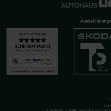
Auszeichnung
* G
1
Ehema
Der errechnete Preisvorteil sowie die angegebene E