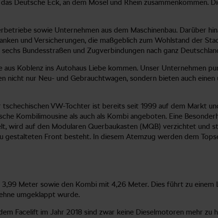
ich das Deutsche Eck, an dem Mosel und Rhein zusammenkommen. Die
ferbetriebe sowie Unternehmen aus dem Maschinenbau. Darüber hina
 Banken und Versicherungen, die maßgeblich zum Wohlstand der Sta
ren sechs Bundesstraßen und Zugverbindungen nach ganz Deutschlan
Sie aus Koblenz ins Autohaus Liebe kommen. Unser Unternehmen punk
en nicht nur Neu- und Gebrauchtwagen, sondern bieten auch einen
 tschechischen VW-Tochter ist bereits seit 1999 auf dem Markt und 
sische Kombilimousine als auch als Kombi angeboten. Eine Besonder
t, wird auf den Modularen Querbaukasten (MQB) verzichtet und sta
er neu gestalteten Front besteht. In diesem Atemzug werden dem To
it 3,99 Meter sowie den Kombi mit 4,26 Meter. Dies führt zu einem 
 Lehne umgeklappt wurde.
t dem Facelift im Jahr 2018 sind zwar keine Dieselmotoren mehr zu