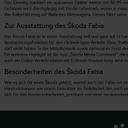
Den Einstieg markiert ein sparsamer Einliter-Motor mit 60 PS und
Gefahren wird durchgängig mit Vorderradantrieb, wobei in manch
das Rallyefahrzeug auf Basis des Kleinwagens. Dieses fährt unter
Zur Ausstattung des Škoda Fabia
Der Škoda Fabia ist in seiner Ausstattung voll und ganz auf Urba
Beobachtungsfunktion für den rückwärtigen Verkehr (Rear Traffi
darf nicht fehlen. In der Mittelkonsole sowie optional im Fond 
Ein weiteres Highlight ist die App „Škoda Media Command“, die d
auch ein Online-Verkehrsdaten mit Echtzeit-Stauwarnung wird mi
Besonderheiten des Škoda Fabia
Wie es sich für einen Škoda gehört, wartet auch der Fabia mit ei
Handreichungen wie einem Eiskratzer im Tankdeckel, der auch ei
sich für den Kombi entscheidet, profitiert von einer herausneh