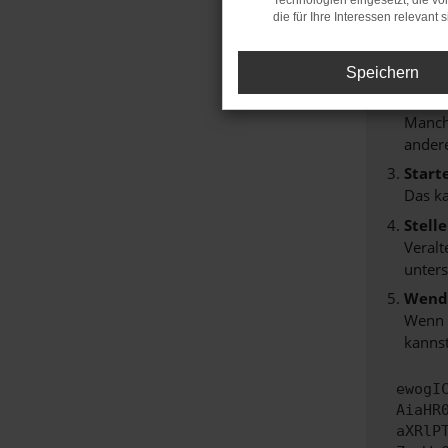
Technologien eingesetzt, die v
Hier sind
die für Ihre Interessen relevant s
Überp
Laden
Speichern
Prüfe
Manche
andere
Start
Das k
Stell
Veralt
unters
Wende
Wenn d
kannst
ewogI
AiaHR
aXRlP