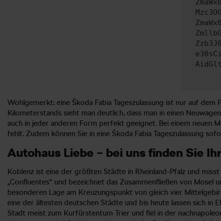
ZmaWx
Mzc3O
ZmaWx
Zmllb
Zzb3J
e30sC
AidGl
Wohlgemerkt: eine Škoda Fabia Tageszulassung ist nur auf dem Pa
Kilometerstands sieht man deutlich, dass man in einen Neuwagen s
auch in jeder anderen Form perfekt geeignet. Bei einem neuen Mod
fehlt. Zudem können Sie in eine Škoda Fabia Tageszulassung sofo
Autohaus Liebe – bei uns finden Sie Ih
Koblenz ist eine der größten Städte in Rheinland-Pfalz und mis
„Confluentes“ und bezeichnet das Zusammenfließen von Mosel und
besonderen Lage am Kreuzungspunkt von gleich vier Mittelgebirge
eine der ältesten deutschen Städte und bis heute lassen sich in E
Stadt meist zum Kurfürstentum Trier und fiel in der nachnapoleon