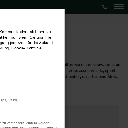
 Kommunikation mit Ihnen zu
stiken nur, wenn Sie uns Ihre
ung jederzeit für die Zukunft
ärung
,
Cookie-Richtlinie
.
Möglichkeit empfehlen, denn so erhalten Sie einen Neuwagen zum
n Koblenz oder an einem anderen Ort zugelassen wurde, spielt
ebrauchtwagen handelt. Damit geht einher, dass für eine Škoda
attraktiven Preis unterbreiten.
Maps, Chats,
nd zu verbessern. Zudem werden