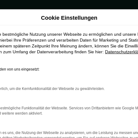
Cookie Einstellungen
Koblenz
ie bestmögliche Nutzung unserer Webseite zu ermöglichen und unsere
g für Koblenz
hierbei Ihre Präferenzen und verarbeiten Daten für Marketing und Stati
einem späteren Zeitpunkt Ihre Meinung ändern, können Sie die Einwillig
en zum Umfang der Datenverarbeitung finden Sie hier:
Datenschutzerkl
eszulassung in Koblenz
 Škoda Fabia Tageszulassung nachgedacht? Wir können Ihnen diese 
en von uns eingesetzt:
che hinnehmen. Ob eine Škoda Fabia Tageszulassung für einen Tag i
 vorgenommenen Eintrags in den Fahrzeugpapieren formal um einen G
ens des Automobilherstellers gelten und wir Ihnen einen besonders 
rlich, um die Kernfunktionalität der Webseite zu gewährleisten.
estmögliche Funktionalität der Webseite. Services von Drittanbietern wie Google 
eitere werden aktiviert.
r: Network Error
 es uns, die Nutzung der Webseite zu analysieren, um die Leistung zu messen u
n ist ein Fehler aufgetreten.