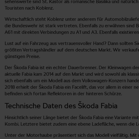
sehenswerte sind St. Kastor als romanische Basilika und natürl
Touristen nach Koblenz.
Wirtschaftlich steht Koblenz unter anderem für Automobilzulie
die Bundeswehr ist stark vertreten. Ebenfalls zu erwähnen sind
A61 mit direkten Verbindungen zu A1 und A3. Ebenfalls existie
Lust auf ein Fahrzeug aus vertrauensvoller Hand? Dann sollten 
größten Vertragshändler auf dem deutschen Markt. Wir verkauf
günstigen Preise.
Der Škoda Fabia ist ein echter Dauerbrenner. Der Kleinwagen der
aktuelle Fabia kam 2014 auf den Markt und wird sowohl als klas
sich ebenfalls um ein Modell aus dem Volkswagen-Konzern handel
2018 erhielt der Škoda Fabia ein Facelift, das vor allem in ein
befinden sich fortan Reflektoren in der hinteren Schürze.
Technische Daten des Škoda Fabia
Hinsichtlich seiner Länge bietet der Škoda Fabia eine Variante m
Kombi. Letztere bietet zudem eine ebene Ladefläche, wenn die
Unter der Motorhaube präsentiert sich das Modell vielfältig. Mi