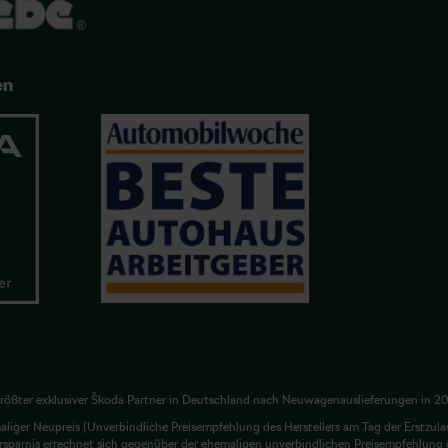
en
rößter exklusiver Škoda Partner in Deutschland nach Neuwagenauslieferungen in 2
liger Neupreis (Unverbindliche Preisempfehlung des Herstellers am Tag der Erstzula
rsparnis errechnet sich gegenüber der ehemaligen unverbindlichen Preisempfehlung d