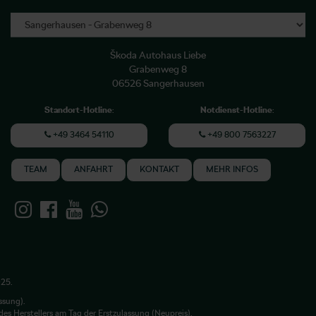
Škoda Autohaus Liebe
Grabenweg 8
06526 Sangerhausen
Standort-Hotline
:
Notdienst-Hotline
:
+49 3464 54110
+49 800 7563227
TEAM
ANFAHRT
KONTAKT
MEHR INFOS
025.
ssung).
es Herstellers am Tag der Erstzulassung (Neupreis).