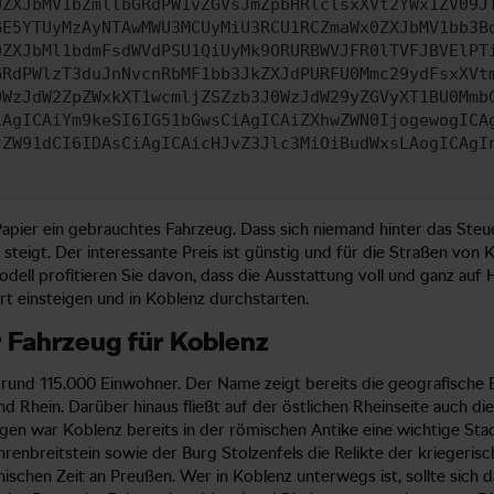
0ZXJbMV1bZmllbGRdPW1vZGVsJmZpbHRlclsxXVt2YWx1ZV09J
GE5YTUyMzAyNTAwMWU3MCUyMiU3RCU1RCZmaWx0ZXJbMV1bb3B
0ZXJbMl1bdmFsdWVdPSU1QiUyMk9ORURBWVJFR0lTVFJBVElPT
GRdPWlzT3duJnNvcnRbMF1bb3JkZXJdPURFU0Mmc29ydFsxXVt
0WzJdW2ZpZWxkXT1wcmljZSZzb3J0WzJdW29yZGVyXT1BU0Mmb
iAgICAiYm9keSI6IG51bGwsCiAgICAiZXhwZWN0IjogewogICA
tZW91dCI6IDAsCiAgICAicHJvZ3Jlc3MiOiBudWxsLAogICAgI
pier ein gebrauchtes Fahrzeug. Dass sich niemand hinter das Steue
teigt. Der interessante Preis ist günstig und für die Straßen von 
ell profitieren Sie davon, dass die Ausstattung voll und ganz auf H
rt einsteigen und in Koblenz durchstarten.
r Fahrzeug für Koblenz
st rund 115.000 Einwohner. Der Name zeigt bereits die geografisch
 Rhein. Darüber hinaus fließt auf der östlichen Rheinseite auch d
n war Koblenz bereits in der römischen Antike eine wichtige Stadt
hrenbreitstein sowie der Burg Stolzenfels die Relikte der kriegeris
ischen Zeit an Preußen. Wer in Koblenz unterwegs ist, sollte sich 