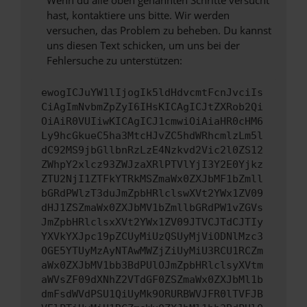
Wenn du alle oben genannten Schritte versucht
hast, kontaktiere uns bitte. Wir werden
versuchen, das Problem zu beheben. Du kannst
uns diesen Text schicken, um uns bei der
Fehlersuche zu unterstützen:
ewogICJuYW1lIjogIk5ldHdvcmtFcnJvciIs
CiAgImNvbmZpZyI6IHsKICAgICJtZXRob2Qi
OiAiR0VUIiwKICAgICJ1cmwiOiAiaHR0cHM6
Ly9hcGkueC5ha3MtcHJvZC5hdWRhcmlzLm5l
dC92MS9jbGllbnRzLzE4Nzkvd2Vic2l0ZS12
ZWhpY2xlcz93ZWJzaXRlPTVlYjI3Y2E0Yjkz
ZTU2NjI1ZTFkYTRkMSZmaWx0ZXJbMF1bZmll
bGRdPWlzT3duJmZpbHRlclswXVt2YWx1ZV09
dHJ1ZSZmaWx0ZXJbMV1bZmllbGRdPW1vZGVs
JmZpbHRlclsxXVt2YWx1ZV09JTVCJTdCJTIy
YXVkYXJpc19pZCUyMiUzQSUyMjViODNlMzc3
OGE5YTUyMzAyNTAwMWZjZiUyMiU3RCU1RCZm
aWx0ZXJbMV1bb3BdPUlOJmZpbHRlclsyXVtm
aWVsZF09dXNhZ2VTdGF0ZSZmaWx0ZXJbMl1b
dmFsdWVdPSU1QiUyMk9ORURBWVJFR0lTVFJB