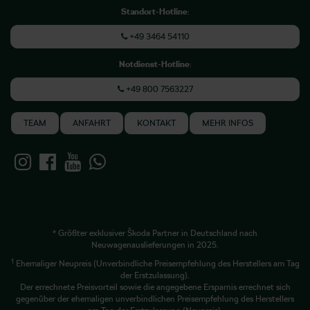
Standort-Hotline
:
+49 3464 54110
Notdienst-Hotline
:
+49 800 7563227
TEAM
ANFAHRT
KONTAKT
MEHR INFOS
* Größter exklusiver Škoda Partner in Deutschland nach
Neuwagenauslieferungen in 2025.
1
Ehemaliger Neupreis (Unverbindliche Preisempfehlung des Herstellers am Tag
der Erstzulassung).
Der errechnete Preisvorteil sowie die angegebene Ersparnis errechnet sich
gegenüber der ehemaligen unverbindlichen Preisempfehlung des Herstellers