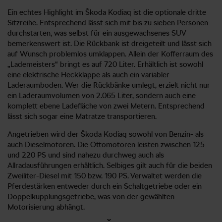
Ein echtes Highlight im Škoda Kodiaq ist die optionale dritte
Sitzreihe. Entsprechend lässt sich mit bis zu sieben Personen
durchstarten, was selbst für ein ausgewachsenes SUV
bemerkenswert ist. Die Rückbank ist dreigeteilt und lässt sich
auf Wunsch problemlos umklappen. Allein der Kofferraum des
„Lademeisters“ bringt es auf 720 Liter. Erhältlich ist sowohl
eine elektrische Heckklappe als auch ein variabler
Laderaumboden. Wer die Rückbänke umlegt, erzielt nicht nur
ein Laderaumvolumen von 2.065 Liter, sondern auch eine
komplett ebene Ladefläche von zwei Metern. Entsprechend
lässt sich sogar eine Matratze transportieren.
Angetrieben wird der Škoda Kodiaq sowohl von Benzin- als
auch Dieselmotoren. Die Ottomotoren leisten zwischen 125
und 220 PS und sind nahezu durchweg auch als
Allradausführungen erhältlich. Selbiges gilt auch für die beiden
Zweiliter-Diesel mit 150 bzw. 190 PS. Verwaltet werden die
Pferdestärken entweder durch ein Schaltgetriebe oder ein
Doppelkupplungsgetriebe, was von der gewählten
Motorisierung abhängt.