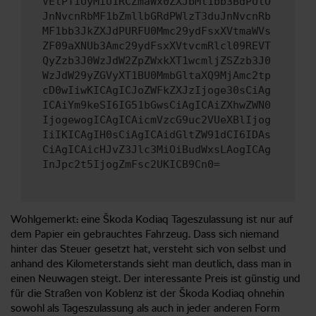
VElPTiUyMiU1RCZmaWx0ZXJbMl1bb3BdPUlO
JnNvcnRbMF1bZmllbGRdPWlzT3duJnNvcnRb
MF1bb3JkZXJdPURFU0Mmc29ydFsxXVtmaWVs
ZF09aXNUb3Amc29ydFsxXVtvcmRlcl09REVT
QyZzb3J0WzJdW2ZpZWxkXT1wcmljZSZzb3J0
WzJdW29yZGVyXT1BU0MmbGltaXQ9MjAmc2tp
cD0wIiwKICAgICJoZWFkZXJzIjoge30sCiAg
ICAiYm9keSI6IG51bGwsCiAgICAiZXhwZWN0
IjogewogICAgICAicmVzcG9uc2VUeXBlIjog
IiIKICAgIH0sCiAgICAidGltZW91dCI6IDAs
CiAgICAicHJvZ3Jlc3MiOiBudWxsLAogICAg
InJpc2t5IjogZmFsc2UKICB9Cn0=
Wohlgemerkt: eine Škoda Kodiaq Tageszulassung ist nur auf
dem Papier ein gebrauchtes Fahrzeug. Dass sich niemand
hinter das Steuer gesetzt hat, versteht sich von selbst und
anhand des Kilometerstands sieht man deutlich, dass man in
einen Neuwagen steigt. Der interessante Preis ist günstig und
für die Straßen von Koblenz ist der Škoda Kodiaq ohnehin
sowohl als Tageszulassung als auch in jeder anderen Form