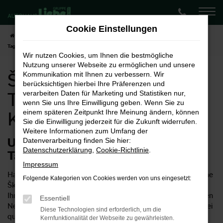
Zum
Hauptinhalt
Cookie Einstellungen
springen
Startseite
Koblenz
Škoda
Škoda Kodiaq
Škoda Kodiaq
Tageszulassung für Koblenz
Wir nutzen Cookies, um Ihnen die bestmögliche
Nutzung unserer Webseite zu ermöglichen und unsere
Škoda Kodiaq
Kommunikation mit Ihnen zu verbessern. Wir
berücksichtigen hierbei Ihre Präferenzen und
Tageszulassung für
verarbeiten Daten für Marketing und Statistiken nur,
wenn Sie uns Ihre Einwilligung geben. Wenn Sie zu
einem späteren Zeitpunkt Ihre Meinung ändern, können
Koblenz
Sie die Einwilligung jederzeit für die Zukunft widerrufen.
Weitere Informationen zum Umfang der
Unsere Tipps für eine Škoda Kodiaq
Datenverarbeitung finden Sie hier:
Datenschutzerklärung
,
Cookie-Richtlinie
.
Tageszulassung in Koblenz
Impressum
Haben Sie für Ihre Mobilität in Koblenz schon einmal über eine
Folgende Kategorien von Cookies werden von uns eingesetzt:
Škoda Kodiaq Tageszulassung nachgedacht? Wir können
Ihnen diese Möglichkeit empfehlen, denn so erhalten Sie einen
Essentiell
Neuwagen zum Preis eines Gebrauchten und müssen keinerlei
Diese Technologien sind erforderlich, um die
qualitative Abstriche hinnehmen. Ob eine Škoda Kodiaq
Kernfunktionalität der Webseite zu gewährleisten.