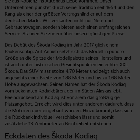
Sie aus Koblenz ins Autohaus Liebe kommen. Unser
Unternehmen punktet durch seine Tradition seit 1954 und den
Rang als einer der größten Vertragshändler auf dem
deutschen Markt. Wir verkaufen nicht nur Neu- und
Gebrauchtwagen, sondern bieten auch einen umfangreichen
Service. Staunen Sie zudem über unsere günstigen Preise.
Das Debüt des Škoda Kodiaq im Jahr 2017 glich einem
Paukenschlag. Auf Anhieb setzt sich das Modell in puncto
Größe an die Spitze der Modellpalette seines Herstellers und
ist auch unter historischen Gesichtspunkten ein echter XXL-
Škoda. Das SUV misst stolze 4,70 Meter und zeigt sich auch
angesichts einer Breite von 1,88 Meter und bis zu 1,68 Meter
Höhe ausgewachsen. Seinen Namen hat der Škoda Kodiaq
vom bekannten Kodiakbären, der im Süden Alaskas lebt.
Beeindruckend am Kodiaq ist vor allem das großzügige
Platzangebot. Erreicht wird dies unter anderem dadurch, dass
die Motoren quer eingebaut wurden. Hinzu kommt, dass sich
die Rückbank individuell verschieben lässt und somit
zusätzliche 13 Zentimeter an Beinfreiheit entstehen.
Eckdaten des Škoda Kodiaq