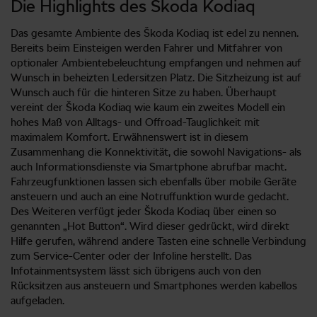
Die Highlights des Škoda Kodiaq
Das gesamte Ambiente des Škoda Kodiaq ist edel zu nennen.
Bereits beim Einsteigen werden Fahrer und Mitfahrer von
optionaler Ambientebeleuchtung empfangen und nehmen auf
Wunsch in beheizten Ledersitzen Platz. Die Sitzheizung ist auf
Wunsch auch für die hinteren Sitze zu haben. Überhaupt
vereint der Škoda Kodiaq wie kaum ein zweites Modell ein
hohes Maß von Alltags- und Offroad-Tauglichkeit mit
maximalem Komfort. Erwähnenswert ist in diesem
Zusammenhang die Konnektivität, die sowohl Navigations- als
auch Informationsdienste via Smartphone abrufbar macht.
Fahrzeugfunktionen lassen sich ebenfalls über mobile Geräte
ansteuern und auch an eine Notruffunktion wurde gedacht.
Des Weiteren verfügt jeder Škoda Kodiaq über einen so
genannten „Hot Button“. Wird dieser gedrückt, wird direkt
Hilfe gerufen, während andere Tasten eine schnelle Verbindung
zum Service-Center oder der Infoline herstellt. Das
Infotainmentsystem lässt sich übrigens auch von den
Rücksitzen aus ansteuern und Smartphones werden kabellos
aufgeladen.