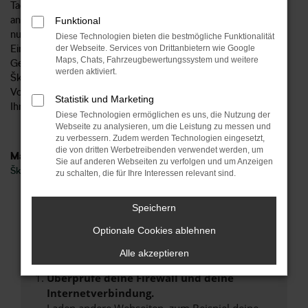
Tageszulassung für einen Tag in Koblenz oder an einem
anderen Ort zugelassen wurde, spielt keine Rolle. Wichtig ist
Funktional
nur, dass es sich aufgrund des bereits vorgenommenen
Diese Technologien bieten die bestmögliche Funktionalität
Eintrags in den Fahrzeugpapieren formal um einen
der Webseite. Services von Drittanbietern wie Google
Maps, Chats, Fahrzeugbewertungssystem und weitere
Gebrauchtwagen handelt. Damit geht einher, dass für eine
werden aktiviert.
Škoda Kodiaq Tageszulassung in Koblenz nicht die strengen
Vorgaben seitens des Automobilherstellers gelten und wir
Statistik und Marketing
Ihnen einen besonders attraktiven Preis unterbreiten.
Diese Technologien ermöglichen es uns, die Nutzung der
Webseite zu analysieren, um die Leistung zu messen und
zu verbessern. Zudem werden Technologien eingesetzt,
die von dritten Werbetreibenden verwendet werden, um
Marken
Sie auf anderen Webseiten zu verfolgen und um Anzeigen
Škoda
zu schalten, die für Ihre Interessen relevant sind.
Fehler: Network Error
Speichern
Optionale Cookies ablehnen
Beim Laden ist ein Fehler aufgetreten.
Hier sind ein paar Tipps, die dir helfen können:
Alle akzeptieren
Überprüfe deine Firewall und deine
Internetverbindung.