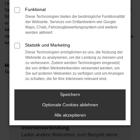
Unternehmen bereits seit 1954 existiert? Mittlerweile finden
Funktional
Sie uns an sechs Standorten im Zentrum Deutschlands und 2
Standorte in Norddeutschland und damit ideal aus Koblenz
Diese Technologien bieten die bestmögliche Funktionalität
der Webseite. Services von Drittanbietern wie Google
erreichbar. Gerne beraten wir Sie hinsichtlich all Ihrer
Maps, Chats, Fahrzeugbewertungssystem und weitere
Möglichkeit und sprechen mit Ihnen über die vielen Vorteile,
werden aktiviert.
die ein Škoda Octavia Neuwagen bietet. Höchste Zeit, um uns
kennen zu lernen.
Statistik und Marketing
Diese Technologien ermöglichen es uns, die Nutzung der
Webseite zu analysieren, um die Leistung zu messen und
zu verbessern. Zudem werden Technologien eingesetzt,
Marken
die von dritten Werbetreibenden verwendet werden, um
Škoda
Sie auf anderen Webseiten zu verfolgen und um Anzeigen
zu schalten, die für Ihre Interessen relevant sind.
Fehler: Network Error
Speichern
Beim Laden ist ein Fehler aufgetreten.
Optionale Cookies ablehnen
Hier sind ein paar Tipps, die dir helfen können:
Alle akzeptieren
Überprüfe deine Firewall und deine
Internetverbindung.
Laden andere Webseiten, zum Beispiel deine