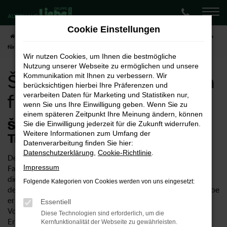
Zum
Hauptinhalt
Cookie Einstellungen
springen
Startseite
Koblenz
Škoda
Škoda Octavia
Škoda Octavia Neuwagen
für Koblenz
Wir nutzen Cookies, um Ihnen die bestmögliche
Nutzung unserer Webseite zu ermöglichen und unsere
Škoda Octavia Neuwagen
Kommunikation mit Ihnen zu verbessern. Wir
berücksichtigen hierbei Ihre Präferenzen und
für Koblenz
verarbeiten Daten für Marketing und Statistiken nur,
wenn Sie uns Ihre Einwilligung geben. Wenn Sie zu
einem späteren Zeitpunkt Ihre Meinung ändern, können
Škoda Octavia Neuwagen – Ihr
Sie die Einwilligung jederzeit für die Zukunft widerrufen.
Weitere Informationen zum Umfang der
Traumwagen für Koblenz
Datenverarbeitung finden Sie hier:
Datenschutzerklärung
,
Cookie-Richtlinie
.
Der Škoda Octavia Neuwagen ist ein ungemein vielseitiges
Impressum
Fahrzeug. Einerseits eignet sich das Modell natürlich ideal für
die Innenstadt von Koblenz, ist allerdings auch für Fahrten in
Folgende Kategorien von Cookies werden von uns eingesetzt:
der Umgebung und die Autobahn geeignet. Im Autohaus Liebe
erhalten Sie Škoda Octavia Neuwagen entsprechend Ihrer
Essentiell
Vorstellungen und profitieren von unserer umfangreichen
Diese Technologien sind erforderlich, um die
Erfahrung im Verkauf von Autos. Wussten Sie, dass unser
Kernfunktionalität der Webseite zu gewährleisten.