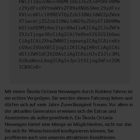
PWlzT3duJnNvcnRbMF1bb3JkZXJdPURFU0Mm
c29ydFsxXVtmaWVsZF09aXNUb3Amc29ydFsx
XVtvcmRlcl09REVTQyZzb3J0WzJdW2ZpZWxk
XT1wcmljZSZzb3J0WzJdW29yZGVyXT1BU0Mm
bGltaXQ9MjAmc2tpcD0wIiwKICAgICJoZWFk
ZXJzIjoge30sCiAgICAiYm9keSI6IG51bGws
CiAgICAiZXhwZWN0IjogewogICAgICAicmVz
cG9uc2VUeXBlIjogIiIKICAgIH0sCiAgICAi
dGltZW91dCI6IDAsCiAgICAicHJvZ3Jlc3Mi
OiBudWxsLAogICAgInJpc2t5IjogZmFsc2UK
ICB9Cn0=
Mit einem Škoda Octavia Neuwagen durch Koblenz fahren ist
ein echtes Vergnügen. Sie werden dieses Fahrzeug lieben und
dürfen sich auf viele Jahre Zuverlässigkeit freuen. Vor allem in
der aktuellen Generation erweisen sich die Extras und
Assistenten als außergewöhnlich. Ein Škoda Octavia
Neuwagen bietet eine Menge an Möglichkeiten, nicht nur das
Sie sich Ihr Wunschmodell konfigurieren können, Sie
profitieren auch von unseren attraktiven Konditionen.