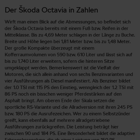
Der Škoda Octavia in Zahlen
Wirft man einen Blick auf die Abmessungen, so befindet sich
der Škoda Octavia bereits mit einem Fuß bzw. Reifen in der
Mittelklasse. Bis zu 4,69 Meter schlagen in der Länge zu Buche.
Breite und Höhe liegen bei 1,81 Meter bzw. bis zu 1,48 Meter.
Der große Kompakte überzeugt mit einem
Kofferraumvolumen von 590 bzw. 610 Liter und lässt sich auf
bis zu 1.740 Liter erweitern, sofern die hinteren Sitze
umgeklappt werden. Bemerkenswert ist die Vielfalt der
Motoren, die sich allein anhand von sechs Benzinvarianten und
vier Ausführungen als Diesel manifestiert. Als Benziner bildet
der 1.0 TSI mit 115 PS den Einstieg, wenngleich der 1.2 TSI mit
86 PS noch ein bisschen weniger Pferdestärken auf den
Asphalt bringt. Am oberen Ende der Skala setzen die
sportliche RS-Variante und die Allradversion mit ihren 245 PS
bzw. 180 PS die Ausrufezeichen. Wer zu einem Selbstzünder
greift, kann ebenfalls auf mehrere allradgetriebene
Ausführungen zurückgreifen. Die Leistung beträgt hier
zwischen 90 und 184 PS. Eine Besonderheit bildet die adaptive
Fahrwerksregelung, die ab einer Leistung von 150 PS