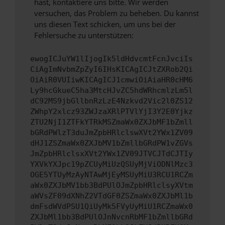
hast, kontaktiere uns bitte. Wir werden
versuchen, das Problem zu beheben. Du kannst
uns diesen Text schicken, um uns bei der
Fehlersuche zu unterstützen:
ewogICJuYW1lIjogIk5ldHdvcmtFcnJvciIs
CiAgImNvbmZpZyI6IHsKICAgICJtZXRob2Qi
OiAiR0VUIiwKICAgICJ1cmwiOiAiaHR0cHM6
Ly9hcGkueC5ha3MtcHJvZC5hdWRhcmlzLm5l
dC92MS9jbGllbnRzLzE4Nzkvd2Vic2l0ZS12
ZWhpY2xlcz93ZWJzaXRlPTVlYjI3Y2E0Yjkz
ZTU2NjI1ZTFkYTRkMSZmaWx0ZXJbMF1bZmll
bGRdPWlzT3duJmZpbHRlclswXVt2YWx1ZV09
dHJ1ZSZmaWx0ZXJbMV1bZmllbGRdPW1vZGVs
JmZpbHRlclsxXVt2YWx1ZV09JTVCJTdCJTIy
YXVkYXJpc19pZCUyMiUzQSUyMjViODNlMzc3
OGE5YTUyMzAyNTAwMjEyMSUyMiU3RCU1RCZm
aWx0ZXJbMV1bb3BdPUlOJmZpbHRlclsyXVtm
aWVsZF09dXNhZ2VTdGF0ZSZmaWx0ZXJbMl1b
dmFsdWVdPSU1QiUyMk5FVyUyMiU1RCZmaWx0
ZXJbMl1bb3BdPUlOJnNvcnRbMF1bZmllbGRd