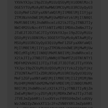
YXVkYXJpc19pZCUyMiUzQSUyMjViODNlMzc3
OGE5YTUyMzAyNTAwMWU3MCUyMiU3RCUyQyU3
QiUyMmF1ZGFyaXNfaWQlMjIlM0ElMjI1Yjgz
ZTM3NzhhOWE1MjMwMjUwMDFmYzklMjIlN0Ql
MkMlN0IlMjJhdWRhcmlzX2lkJTIyJTNBJTIy
NWI4M2UzNzc4YTlhNTIzMDI1MDAxZmNmJTIy
JTdEJTJDJTdCJTIyYXVkYXJpc19pZCUyMiUz
QSUyMjViODNlMzc3OGE5YTUyMzAyNTAwMjEy
MSUyMiU3RCUyQyU3QiUyMmF1ZGFyaXNfaWQl
MjIlM0ElMjI1YjgzZTM3NzhhOWE1MjMwMjUw
MDIzMTglMjIlN0QlMkMlN0IlMjJhdWRhcmlz
X2lkJTIyJTNBJTIyNWNjOTNmMTZiOTNlNTY1
MDFhM2VkOGI1JTIyJTdEJTJDJTdCJTIyYXVk
YXJpc19pZCUyMiUzQSUyMjVjYzkzZjQyYjkz
ZTU2NTAwYTIxZDRiNSUyMiU3RCUyQyU3QiUy
MmF1ZGFyaXNfaWQlMjIlM0ElMjI1ZjM1MjNm
MzU4MjM4NTdkM2MwYWFhMDElMjIlN0QlMkMl
N0IlMjJhdWRhcmlzX2lkJTIyJTNBJTIyNjZm
ZmEwMjNmYjcyZGYyNjRjMDRkZWFmJTIyJTdE
JTVEJmZpbHRlclsxXVtvcF09SU4mZmlsdGVy
WzJdW2ZpZWxkXT11c2FnZVN0YXRlJmZpbHRl