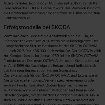
Active Cylinder Technology (ACT), die seit 2015 in der dritten
Generation des SUPERB verbaut wird. Des Weiteren kündigte
die Unternehmensführung eine schrittweise Hinwendung zum
Elektroantrieb an.
Erfolgsmodelle bei ŠKODA
Wirft man einen Blick auf die Absatzzahlen bei ŠKODA, so
überschreiten diese seit 2014 stetig die Millionengrenze. Der
unangefochtene Star im Sortiment ist der ŠKODA OCTAVIA,
der sich 2016 fast 436.000-fach verkaufte. Der OCTAVIA zählt
zur Kompaktklasse. Im Januar 1959 lief die ŠKODA OCTAVIA
Produktion an. Der erste OCTAVIA der neuen Generation trat
im April 1996 die Nachfolge an. Entsprechend befindet sich
das Fahrzeug derzeit in der vierten Generation.
Charakteristisch für den ŠKODA OCTAVIA sind Extras wie ein
Abstandsregeltempomat, Verkehrszeichenerkennung oder
auch ein Fernlichtassistent. Zudem lassen sich diverse
Multimedia-Systeme einbauen. Verfügbar sind Benzin- und
Dieselaggregate, mit der vierten Generation ist der OCTAVIA
auch als Hybrid erhältlich. Hinter dem Octavia rangiert der
ŠKODA RAPID mit rund 213.000 verkauften Exemplaren. Der