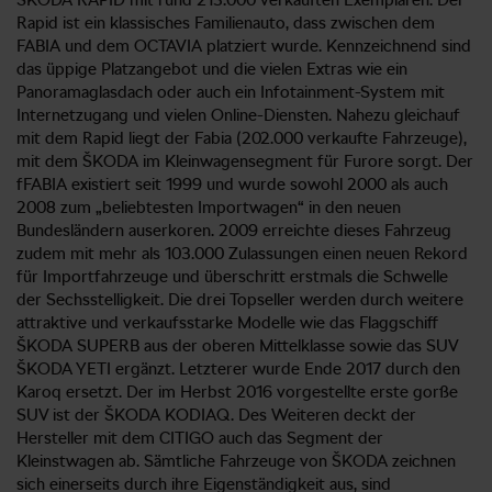
Rapid ist ein klassisches Familienauto, dass zwischen dem
FABIA und dem OCTAVIA platziert wurde. Kennzeichnend sind
das üppige Platzangebot und die vielen Extras wie ein
Panoramaglasdach oder auch ein Infotainment-System mit
Internetzugang und vielen Online-Diensten. Nahezu gleichauf
mit dem Rapid liegt der Fabia (202.000 verkaufte Fahrzeuge),
mit dem ŠKODA im Kleinwagensegment für Furore sorgt. Der
fFABIA existiert seit 1999 und wurde sowohl 2000 als auch
2008 zum „beliebtesten Importwagen“ in den neuen
Bundesländern auserkoren. 2009 erreichte dieses Fahrzeug
zudem mit mehr als 103.000 Zulassungen einen neuen Rekord
für Importfahrzeuge und überschritt erstmals die Schwelle
der Sechsstelligkeit. Die drei Topseller werden durch weitere
attraktive und verkaufsstarke Modelle wie das Flaggschiff
ŠKODA SUPERB aus der oberen Mittelklasse sowie das SUV
ŠKODA YETI ergänzt. Letzterer wurde Ende 2017 durch den
Karoq ersetzt. Der im Herbst 2016 vorgestellte erste gorße
SUV ist der ŠKODA KODIAQ. Des Weiteren deckt der
Hersteller mit dem CITIGO auch das Segment der
Kleinstwagen ab. Sämtliche Fahrzeuge von ŠKODA zeichnen
sich einerseits durch ihre Eigenständigkeit aus, sind