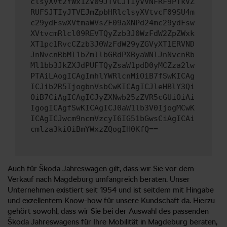
clsyXVt2YWx1ZV09JTVCJTIyVVNFRF9PTkVZ
RUFSJTIyJTVEJmZpbHRlclsyXVtvcF09SU4m
c29ydFswXVtmaWVsZF09aXNPd24mc29ydFsw
XVtvcmRlcl09REVTQyZzb3J0WzFdW2ZpZWxk
XT1pc1RvcCZzb3J0WzFdW29yZGVyXT1ERVND
JnNvcnRbMl1bZmllbGRdPXByaWNlJnNvcnRb
Ml1bb3JkZXJdPUFTQyZsaW1pdD0yMCZza2lw
PTAiLAogICAgImhlYWRlcnMiOiB7fSwKICAg
ICJib2R5IjogbnVsbCwKICAgICJleHBlY3Qi
OiB7CiAgICAgICJyZXNwb25zZVR5cGUiOiAi
IgogICAgfSwKICAgICJ0aW1lb3V0IjogMCwK
ICAgICJwcm9ncmVzcyI6IG51bGwsCiAgICAi
cmlza3kiOiBmYWxzZQogIH0KfQ==
Auch für Škoda Jahreswagen gilt, dass wir Sie vor dem
Verkauf nach Magdeburg umfangreich beraten. Unser
Unternehmen existiert seit 1954 und ist seitdem mit Hingabe
und exzellentem Know-how für unsere Kundschaft da. Hierzu
gehört sowohl, dass wir Sie bei der Auswahl des passenden
Škoda Jahreswagens für Ihre Mobilität in Magdeburg beraten,