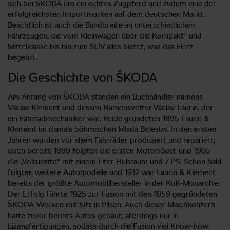
sich bei ŠKODA um ein echtes Zugpferd und zudem eine der
erfolgreichsten Importmarken auf dem deutschen Markt.
Beachtlich ist auch die Bandbreite an unterschiedlichen
Fahrzeugen, die vom Kleinwagen über die Kompakt- und
Mittelklasse bis hin zum SUV alles bietet, was das Herz
begehrt.
Die Geschichte von ŠKODA
Am Anfang von ŠKODA standen ein Buchhändler namens
Václav Klement und dessen Namensvetter Václav Laurin, der
ein Fahrradmechaniker war. Beide gründeten 1895 Laurin &
Klement im damals böhmischen Mladá Boleslav. In den ersten
Jahren wurden vor allem Fahrräder produziert und repariert,
doch bereits 1899 folgten die ersten Motorräder und 1905
die „Voiturette“ mit einem Liter Hubraum und 7 PS. Schon bald
folgten weitere Automodelle und 1912 war Laurin & Klement
bereits der größte Automobilhersteller in der KuK-Monarchie.
Der Erfolg führte 1925 zur Fusion mit den 1859 gegründeten
ŠKODA-Werken mit Sitz in Pilsen. Auch dieser Mischkonzern
hatte zuvor bereits Autos gebaut, allerdings nur in
Lizenzfertigungen, sodass durch die Fusion viel Know-how