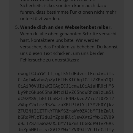
Sicherheitsrisiko, sondern kann auch dazu
führen, dass bestimmte Funktionen nicht mehr
unterstützt werden.
Wende dich an den Webseitenbetreiber.
Wenn du alle oben genannten Schritte versucht
hast, kontaktiere uns bitte. Wir werden
versuchen, das Problem zu beheben. Du kannst
uns diesen Text schicken, um uns bei der
Fehlersuche zu unterstützen:
ewogICJuYW1lIjogIk5ldHdvcmtFcnJvciIs
CiAgImNvbmZpZyI6IHsKICAgICJtZXRob2Qi
OiAiR0VUIiwKICAgICJ1cmwiOiAiaHR0cHM6
Ly9hcGkueC5ha3MtcHJvZC5hdWRhcmlzLm5l
dC92MS9jbGllbnRzLzE4Nzkvd2Vic2l0ZS12
ZWhpY2xlcz93ZWJzaXRlPTVlYjI3Y2E0Yjkz
ZTU2NjI1ZTFkYTRkMSZmaWx0ZXJbMF1bZmll
bGRdPWlzT3duJmZpbHRlclswXVt2YWx1ZV09
dHJ1ZSZmaWx0ZXJbMV1bZmllbGRdPW1vZGVs
JmZpbHRlclsxXVt2YWx1ZV09JTVCJTdCJTIy