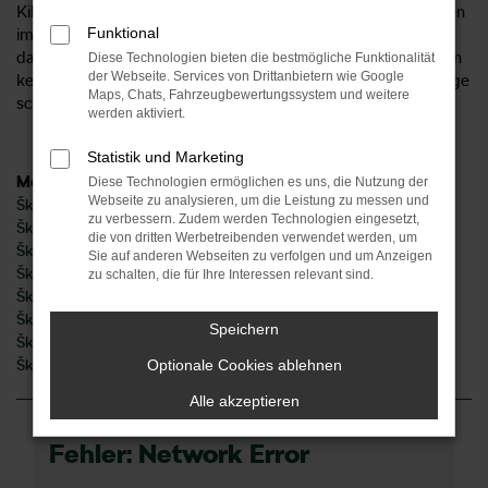
Kilometer gelaufen. Natürlich werden alle Škoda Jahreswagen
Funktional
im Autohaus Liebe gründlich überprüft. Wir verkaufen erst
dann an unsere Kundinnen und Kunden aus Magdeburg, wenn
Diese Technologien bieten die bestmögliche Funktionalität
der Webseite. Services von Drittanbietern wie Google
keine Schäden oder Mängel festzustellen sind. Unfallfahrzeuge
Maps, Chats, Fahrzeugbewertungssystem und weitere
schließen wir ohnehin als Škoda Jahreswagen aus.
werden aktiviert.
Statistik und Marketing
Modelle
Diese Technologien ermöglichen es uns, die Nutzung der
Webseite zu analysieren, um die Leistung zu messen und
Škoda Fabia Jahreswagen Magdeburg
zu verbessern. Zudem werden Technologien eingesetzt,
Škoda Karoq Jahreswagen Magdeburg
die von dritten Werbetreibenden verwendet werden, um
Škoda Kodiaq Jahreswagen Magdeburg
Sie auf anderen Webseiten zu verfolgen und um Anzeigen
Škoda Octavia Jahreswagen Magdeburg
zu schalten, die für Ihre Interessen relevant sind.
Škoda Superb Jahreswagen Magdeburg
Škoda Kamiq Jahreswagen Magdeburg
Speichern
Škoda Scala Jahreswagen Magdeburg
Škoda Enyaq Jahreswagen Magdeburg
Optionale Cookies ablehnen
Alle akzeptieren
Fehler: Network Error