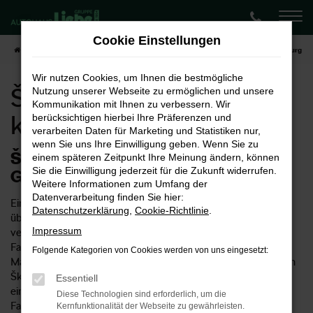
Zum
Hauptinhalt
Cookie Einstellungen
springen
Startseite
Magdeburg
Škoda
Škoda Jahreswagen kaufen für Magdeburg
Wir nutzen Cookies, um Ihnen die bestmögliche
Škoda Jahreswagen
Nutzung unserer Webseite zu ermöglichen und unsere
Kommunikation mit Ihnen zu verbessern. Wir
kaufen für Magdeburg
berücksichtigen hierbei Ihre Präferenzen und
verarbeiten Daten für Marketing und Statistiken nur,
wenn Sie uns Ihre Einwilligung geben. Wenn Sie zu
Škoda Jahreswagen – der
einem späteren Zeitpunkt Ihre Meinung ändern, können
Sie die Einwilligung jederzeit für die Zukunft widerrufen.
Geldbeutelschoner für Magdeburg
Weitere Informationen zum Umfang der
Datenverarbeitung finden Sie hier:
Ein Škoda Jahreswagen ist nicht nur presiwert, sondern
Datenschutzerklärung
,
Cookie-Richtlinie
.
überzeugt auch in qualitativer Hinsicht. Viele Experten
Impressum
vertreten sogar die Position, dass sich mit keiner anderen
Fahrzeugform ein besseres Preis-Leistungs-Verhältnis für
Folgende Kategorien von Cookies werden von uns eingesetzt:
Magdeburg oder anderswo erzielen lässt. Fest steht, dass ein
Škoda Jahreswagen oftmals bis zu 40 Prozent günstiger als
Essentiell
ein Neuwagen ist. Qualitativ stehen die Modelle den neuen
Diese Technologien sind erforderlich, um die
Fahrzeugen in nichts nach und sind meist nur wenige
Kernfunktionalität der Webseite zu gewährleisten.