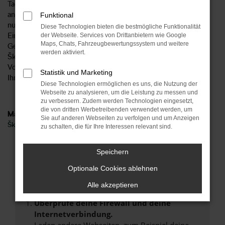
Tageszulassung für einen Tag in Münster oder an einem
anderen Ort zugelassen wurde, spielt keine Rolle. Wichtig ist
Funktional
nur, dass es sich aufgrund des bereits vorgenommenen
Diese Technologien bieten die bestmögliche Funktionalität
Eintrags in den Fahrzeugpapieren formal um einen
der Webseite. Services von Drittanbietern wie Google
Maps, Chats, Fahrzeugbewertungssystem und weitere
Gebrauchtwagen handelt. Damit geht einher, dass für eine
werden aktiviert.
Škoda Enyaq Tageszulassung in Münster nicht die strengen
Vorgaben seitens des Automobilherstellers gelten und wir
Statistik und Marketing
Ihnen einen besonders attraktiven Preis unterbreiten.
Diese Technologien ermöglichen es uns, die Nutzung der
Webseite zu analysieren, um die Leistung zu messen und
zu verbessern. Zudem werden Technologien eingesetzt,
die von dritten Werbetreibenden verwendet werden, um
Marken
Sie auf anderen Webseiten zu verfolgen und um Anzeigen
Škoda
zu schalten, die für Ihre Interessen relevant sind.
Fehler: Network Error
Speichern
Optionale Cookies ablehnen
Beim Laden ist ein Fehler aufgetreten.
Hier sind ein paar Tipps, die dir helfen können:
Alle akzeptieren
Überprüfe deine Firewall und deine
Internetverbindung.