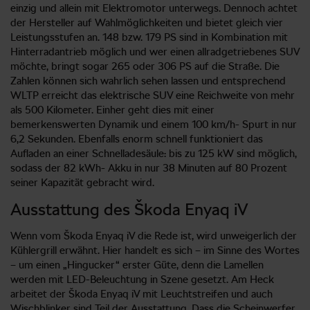
einzig und allein mit Elektromotor unterwegs. Dennoch achtet
der Hersteller auf Wahlmöglichkeiten und bietet gleich vier
Leistungsstufen an. 148 bzw. 179 PS sind in Kombination mit
Hinterradantrieb möglich und wer einen allradgetriebenes SUV
möchte, bringt sogar 265 oder 306 PS auf die Straße. Die
Zahlen können sich wahrlich sehen lassen und entsprechend
WLTP erreicht das elektrische SUV eine Reichweite von mehr
als 500 Kilometer. Einher geht dies mit einer
bemerkenswerten Dynamik und einem 100 km/h- Spurt in nur
6,2 Sekunden. Ebenfalls enorm schnell funktioniert das
Aufladen an einer Schnelladesäule: bis zu 125 kW sind möglich,
sodass der 82 kWh- Akku in nur 38 Minuten auf 80 Prozent
seiner Kapazität gebracht wird.
Ausstattung des Škoda Enyaq iV
Wenn vom Škoda Enyaq iV die Rede ist, wird unweigerlich der
Kühlergrill erwähnt. Hier handelt es sich – im Sinne des Wortes
– um einen „Hingucker“ erster Güte, denn die Lamellen
werden mit LED-Beleuchtung in Szene gesetzt. Am Heck
arbeitet der Škoda Enyaq iV mit Leuchtstreifen und auch
Wischblinker sind Teil der Ausstattung. Dass die Scheinwerfer