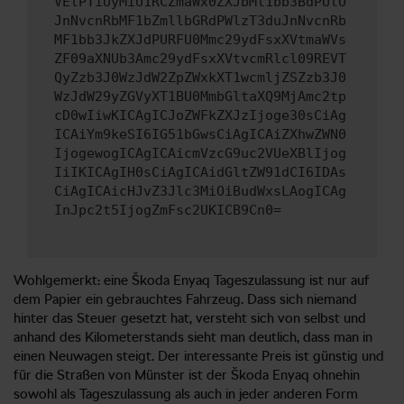
VElPTiUyMiU1RCZmaWx0ZXJbMl1bb3BdPUlO
JnNvcnRbMF1bZmllbGRdPWlzT3duJnNvcnRb
MF1bb3JkZXJdPURFU0Mmc29ydFsxXVtmaWVs
ZF09aXNUb3Amc29ydFsxXVtvcmRlcl09REVT
QyZzb3J0WzJdW2ZpZWxkXT1wcmljZSZzb3J0
WzJdW29yZGVyXT1BU0MmbGltaXQ9MjAmc2tp
cD0wIiwKICAgICJoZWFkZXJzIjoge30sCiAg
ICAiYm9keSI6IG51bGwsCiAgICAiZXhwZWN0
IjogewogICAgICAicmVzcG9uc2VUeXBlIjog
IiIKICAgIH0sCiAgICAidGltZW91dCI6IDAs
CiAgICAicHJvZ3Jlc3MiOiBudWxsLAogICAg
InJpc2t5IjogZmFsc2UKICB9Cn0=
Wohlgemerkt: eine Škoda Enyaq Tageszulassung ist nur auf
dem Papier ein gebrauchtes Fahrzeug. Dass sich niemand
hinter das Steuer gesetzt hat, versteht sich von selbst und
anhand des Kilometerstands sieht man deutlich, dass man in
einen Neuwagen steigt. Der interessante Preis ist günstig und
für die Straßen von Münster ist der Škoda Enyaq ohnehin
sowohl als Tageszulassung als auch in jeder anderen Form