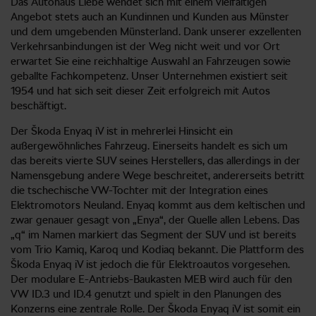
Das Autohaus Liebe wendet sich mit einem vielfältigen
Angebot stets auch an Kundinnen und Kunden aus Münster
und dem umgebenden Münsterland. Dank unserer exzellenten
Verkehrsanbindungen ist der Weg nicht weit und vor Ort
erwartet Sie eine reichhaltige Auswahl an Fahrzeugen sowie
geballte Fachkompetenz. Unser Unternehmen existiert seit
1954 und hat sich seit dieser Zeit erfolgreich mit Autos
beschäftigt.
Der Škoda Enyaq iV ist in mehrerlei Hinsicht ein
außergewöhnliches Fahrzeug. Einerseits handelt es sich um
das bereits vierte SUV seines Herstellers, das allerdings in der
Namensgebung andere Wege beschreitet, andererseits betritt
die tschechische VW-Tochter mit der Integration eines
Elektromotors Neuland. Enyaq kommt aus dem keltischen und
zwar genauer gesagt von „Enya“, der Quelle allen Lebens. Das
„q“ im Namen markiert das Segment der SUV und ist bereits
vom Trio Kamiq, Karoq und Kodiaq bekannt. Die Plattform des
Škoda Enyaq iV ist jedoch die für Elektroautos vorgesehen.
Der modulare E-Antriebs-Baukasten MEB wird auch für den
VW ID.3 und ID.4 genutzt und spielt in den Planungen des
Konzerns eine zentrale Rolle. Der Škoda Enyaq iV ist somit ein