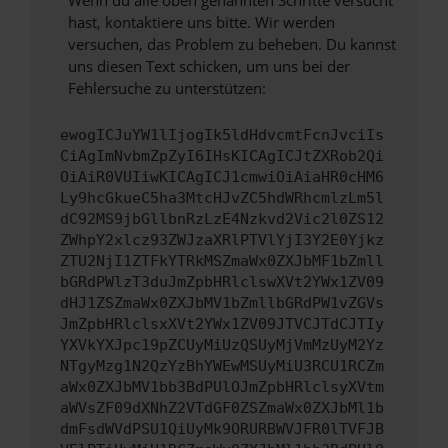
Wenn du alle oben genannten Schritte versucht
hast, kontaktiere uns bitte. Wir werden
versuchen, das Problem zu beheben. Du kannst
uns diesen Text schicken, um uns bei der
Fehlersuche zu unterstützen:
ewogICJuYW1lIjogIk5ldHdvcmtFcnJvciIs
CiAgImNvbmZpZyI6IHsKICAgICJtZXRob2Qi
OiAiR0VUIiwKICAgICJ1cmwiOiAiaHR0cHM6
Ly9hcGkueC5ha3MtcHJvZC5hdWRhcmlzLm5l
dC92MS9jbGllbnRzLzE4Nzkvd2Vic2l0ZS12
ZWhpY2xlcz93ZWJzaXRlPTVlYjI3Y2E0Yjkz
ZTU2NjI1ZTFkYTRkMSZmaWx0ZXJbMF1bZmll
bGRdPWlzT3duJmZpbHRlclswXVt2YWx1ZV09
dHJ1ZSZmaWx0ZXJbMV1bZmllbGRdPW1vZGVs
JmZpbHRlclsxXVt2YWx1ZV09JTVCJTdCJTIy
YXVkYXJpc19pZCUyMiUzQSUyMjVmMzUyM2Yz
NTgyMzg1N2QzYzBhYWEwMSUyMiU3RCU1RCZm
aWx0ZXJbMV1bb3BdPUlOJmZpbHRlclsyXVtm
aWVsZF09dXNhZ2VTdGF0ZSZmaWx0ZXJbMl1b
dmFsdWVdPSU1QiUyMk9ORURBWVJFR0lTVFJB