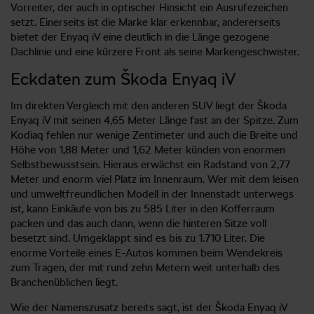
Vorreiter, der auch in optischer Hinsicht ein Ausrufezeichen
setzt. Einerseits ist die Marke klar erkennbar, andererseits
bietet der Enyaq iV eine deutlich in die Länge gezogene
Dachlinie und eine kürzere Front als seine Markengeschwister.
Eckdaten zum Škoda Enyaq iV
Im direkten Vergleich mit den anderen SUV liegt der Škoda
Enyaq iV mit seinen 4,65 Meter Länge fast an der Spitze. Zum
Kodiaq fehlen nur wenige Zentimeter und auch die Breite und
Höhe von 1,88 Meter und 1,62 Meter künden von enormen
Selbstbewusstsein. Hieraus erwächst ein Radstand von 2,77
Meter und enorm viel Platz im Innenraum. Wer mit dem leisen
und umweltfreundlichen Modell in der Innenstadt unterwegs
ist, kann Einkäufe von bis zu 585 Liter in den Kofferraum
packen und das auch dann, wenn die hinteren Sitze voll
besetzt sind. Umgeklappt sind es bis zu 1.710 Liter. Die
enorme Vorteile eines E-Autos kommen beim Wendekreis
zum Tragen, der mit rund zehn Metern weit unterhalb des
Branchenüblichen liegt.
Wie der Namenszusatz bereits sagt, ist der Škoda Enyaq iV