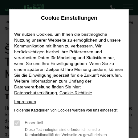
Zum
Hauptinhalt
Cookie Einstellungen
springen
Startseite
Münster
Škoda
Škoda Enyaq
Škoda Enyaq Tageszulassung
für Münster
Wir nutzen Cookies, um Ihnen die bestmögliche
Nutzung unserer Webseite zu ermöglichen und unsere
Škoda Enyaq
Kommunikation mit Ihnen zu verbessern. Wir
berücksichtigen hierbei Ihre Präferenzen und
Tageszulassung für
verarbeiten Daten für Marketing und Statistiken nur,
wenn Sie uns Ihre Einwilligung geben. Wenn Sie zu
einem späteren Zeitpunkt Ihre Meinung ändern, können
Münster
Sie die Einwilligung jederzeit für die Zukunft widerrufen.
Weitere Informationen zum Umfang der
Unsere Tipps für eine Škoda Enyaq
Datenverarbeitung finden Sie hier:
Datenschutzerklärung
,
Cookie-Richtlinie
.
Tageszulassung in Münster
Impressum
Haben Sie für Ihre Mobilität in Münster schon einmal über eine
Folgende Kategorien von Cookies werden von uns eingesetzt:
Škoda Enyaq Tageszulassung nachgedacht? Wir können Ihnen
diese Möglichkeit empfehlen, denn so erhalten Sie einen
Essentiell
Neuwagen zum Preis eines Gebrauchten und müssen keinerlei
Diese Technologien sind erforderlich, um die
qualitative Abstriche hinnehmen. Ob eine Škoda Enyaq
Kernfunktionalität der Webseite zu gewährleisten.