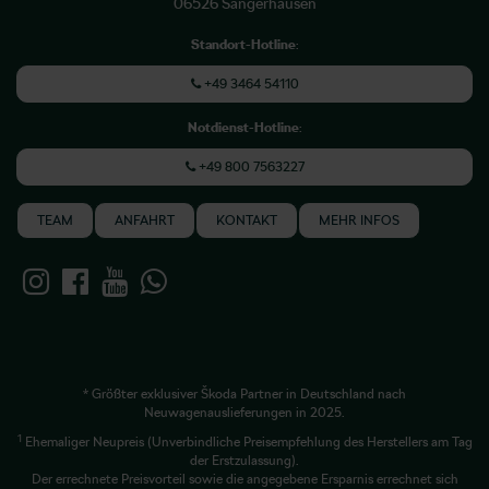
06526 Sangerhausen
Standort-Hotline
:
+49 3464 54110
Notdienst-Hotline
:
+49 800 7563227
TEAM
ANFAHRT
KONTAKT
MEHR INFOS
* Größter exklusiver Škoda Partner in Deutschland nach
Neuwagenauslieferungen in 2025.
1
Ehemaliger Neupreis (Unverbindliche Preisempfehlung des Herstellers am Tag
der Erstzulassung).
Der errechnete Preisvorteil sowie die angegebene Ersparnis errechnet sich