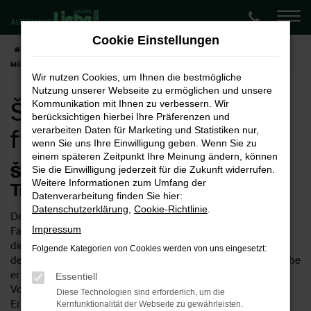
Zum
Hauptinhalt
Cookie Einstellungen
springen
Startseite
Münster
Škoda
Škoda Scala
Škoda Scala Neuwagen für
Münster
Wir nutzen Cookies, um Ihnen die bestmögliche
Nutzung unserer Webseite zu ermöglichen und unsere
Škoda Scala Neuwagen
Kommunikation mit Ihnen zu verbessern. Wir
berücksichtigen hierbei Ihre Präferenzen und
für Münster
verarbeiten Daten für Marketing und Statistiken nur,
wenn Sie uns Ihre Einwilligung geben. Wenn Sie zu
einem späteren Zeitpunkt Ihre Meinung ändern, können
Škoda Scala Neuwagen – Ihr
Sie die Einwilligung jederzeit für die Zukunft widerrufen.
Weitere Informationen zum Umfang der
Traumwagen für Münster
Datenverarbeitung finden Sie hier:
Datenschutzerklärung
,
Cookie-Richtlinie
.
Der Škoda Scala Neuwagen ist ein ungemein vielseitiges
Impressum
Fahrzeug. Einerseits eignet sich das Modell natürlich ideal für
die Innenstadt von Münster, ist allerdings auch für Fahrten in
Folgende Kategorien von Cookies werden von uns eingesetzt:
der Umgebung und die Autobahn geeignet. Im Autohaus Liebe
erhalten Sie Škoda Scala Neuwagen entsprechend Ihrer
Essentiell
Vorstellungen und profitieren von unserer umfangreichen
Diese Technologien sind erforderlich, um die
Erfahrung im Verkauf von Autos. Wussten Sie, dass unser
Kernfunktionalität der Webseite zu gewährleisten.