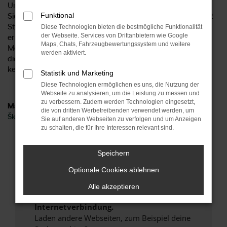
Unternehmen bereits seit 1954 existiert? Mittlerweile finden
Funktional
Sie uns an sechs Standorten im Zentrum Deutschlands und 2
Standorte in Norddeutschland und damit ideal aus Münster
Diese Technologien bieten die bestmögliche Funktionalität
der Webseite. Services von Drittanbietern wie Google
erreichbar. Gerne beraten wir Sie hinsichtlich all Ihrer
Maps, Chats, Fahrzeugbewertungssystem und weitere
Möglichkeit und sprechen mit Ihnen über die vielen Vorteile,
werden aktiviert.
die ein Škoda Scala Neuwagen bietet. Höchste Zeit, um uns
kennen zu lernen.
Statistik und Marketing
Diese Technologien ermöglichen es uns, die Nutzung der
Webseite zu analysieren, um die Leistung zu messen und
zu verbessern. Zudem werden Technologien eingesetzt,
Marken
die von dritten Werbetreibenden verwendet werden, um
Škoda
Sie auf anderen Webseiten zu verfolgen und um Anzeigen
zu schalten, die für Ihre Interessen relevant sind.
Fehler: Network Error
Speichern
Beim Laden ist ein Fehler aufgetreten.
Optionale Cookies ablehnen
Hier sind ein paar Tipps, die dir helfen können:
Alle akzeptieren
Überprüfe deine Firewall und deine
Internetverbindung.
Laden andere Webseiten, zum Beispiel deine