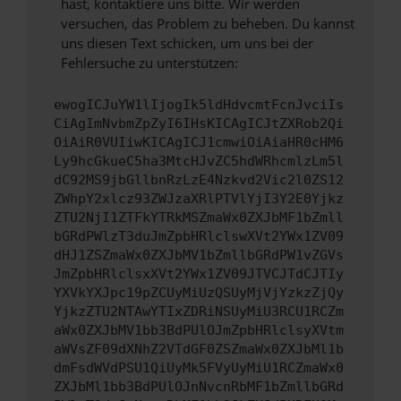
hast, kontaktiere uns bitte. Wir werden
versuchen, das Problem zu beheben. Du kannst
uns diesen Text schicken, um uns bei der
Fehlersuche zu unterstützen:
ewogICJuYW1lIjogIk5ldHdvcmtFcnJvciIs
CiAgImNvbmZpZyI6IHsKICAgICJtZXRob2Qi
OiAiR0VUIiwKICAgICJ1cmwiOiAiaHR0cHM6
Ly9hcGkueC5ha3MtcHJvZC5hdWRhcmlzLm5l
dC92MS9jbGllbnRzLzE4Nzkvd2Vic2l0ZS12
ZWhpY2xlcz93ZWJzaXRlPTVlYjI3Y2E0Yjkz
ZTU2NjI1ZTFkYTRkMSZmaWx0ZXJbMF1bZmll
bGRdPWlzT3duJmZpbHRlclswXVt2YWx1ZV09
dHJ1ZSZmaWx0ZXJbMV1bZmllbGRdPW1vZGVs
JmZpbHRlclsxXVt2YWx1ZV09JTVCJTdCJTIy
YXVkYXJpc19pZCUyMiUzQSUyMjVjYzkzZjQy
YjkzZTU2NTAwYTIxZDRiNSUyMiU3RCU1RCZm
aWx0ZXJbMV1bb3BdPUlOJmZpbHRlclsyXVtm
aWVsZF09dXNhZ2VTdGF0ZSZmaWx0ZXJbMl1b
dmFsdWVdPSU1QiUyMk5FVyUyMiU1RCZmaWx0
ZXJbMl1bb3BdPUlOJnNvcnRbMF1bZmllbGRd