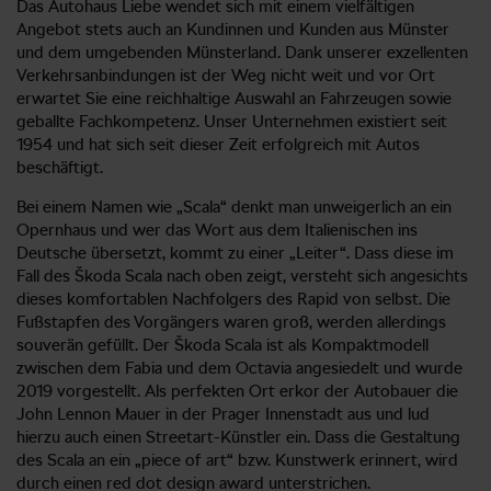
Das Autohaus Liebe wendet sich mit einem vielfältigen
Angebot stets auch an Kundinnen und Kunden aus Münster
und dem umgebenden Münsterland. Dank unserer exzellenten
Verkehrsanbindungen ist der Weg nicht weit und vor Ort
erwartet Sie eine reichhaltige Auswahl an Fahrzeugen sowie
geballte Fachkompetenz. Unser Unternehmen existiert seit
1954 und hat sich seit dieser Zeit erfolgreich mit Autos
beschäftigt.
Bei einem Namen wie „Scala“ denkt man unweigerlich an ein
Opernhaus und wer das Wort aus dem Italienischen ins
Deutsche übersetzt, kommt zu einer „Leiter“. Dass diese im
Fall des Škoda Scala nach oben zeigt, versteht sich angesichts
dieses komfortablen Nachfolgers des Rapid von selbst. Die
Fußstapfen des Vorgängers waren groß, werden allerdings
souverän gefüllt. Der Škoda Scala ist als Kompaktmodell
zwischen dem Fabia und dem Octavia angesiedelt und wurde
2019 vorgestellt. Als perfekten Ort erkor der Autobauer die
John Lennon Mauer in der Prager Innenstadt aus und lud
hierzu auch einen Streetart-Künstler ein. Dass die Gestaltung
des Scala an ein „piece of art“ bzw. Kunstwerk erinnert, wird
durch einen red dot design award unterstrichen.