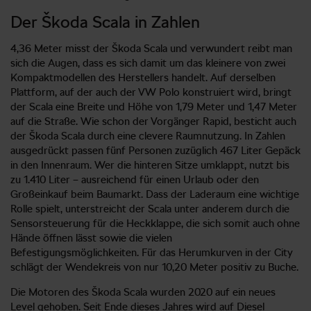
Der Škoda Scala in Zahlen
4,36 Meter misst der Škoda Scala und verwundert reibt man
sich die Augen, dass es sich damit um das kleinere von zwei
Kompaktmodellen des Herstellers handelt. Auf derselben
Plattform, auf der auch der VW Polo konstruiert wird, bringt
der Scala eine Breite und Höhe von 1,79 Meter und 1,47 Meter
auf die Straße. Wie schon der Vorgänger Rapid, besticht auch
der Škoda Scala durch eine clevere Raumnutzung. In Zahlen
ausgedrückt passen fünf Personen zuzüglich 467 Liter Gepäck
in den Innenraum. Wer die hinteren Sitze umklappt, nutzt bis
zu 1.410 Liter – ausreichend für einen Urlaub oder den
Großeinkauf beim Baumarkt. Dass der Laderaum eine wichtige
Rolle spielt, unterstreicht der Scala unter anderem durch die
Sensorsteuerung für die Heckklappe, die sich somit auch ohne
Hände öffnen lässt sowie die vielen
Befestigungsmöglichkeiten. Für das Herumkurven in der City
schlägt der Wendekreis von nur 10,20 Meter positiv zu Buche.
Die Motoren des Škoda Scala wurden 2020 auf ein neues
Level gehoben. Seit Ende dieses Jahres wird auf Diesel