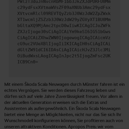
PWlzT3duJnNvcnRbMF1bb3JkZXJdPURFU0Mm
c29ydFsxXVtmaWVsZF09aXNUb3Amc29ydFsx
XVtvcmRlcl09REVTQyZzb3J0WzJdW2ZpZWxk
XT1wcmljZSZzb3J0WzJdW29yZGVyXT1BU0Mm
bGltaXQ9MjAmc2tpcD0wIiwKICAgICJoZWFk
ZXJzIjoge30sCiAgICAiYm9keSI6IG51bGws
CiAgICAiZXhwZWN0IjogewogICAgICAicmVz
cG9uc2VUeXBlIjogIiIKICAgIH0sCiAgICAi
dGltZW91dCI6IDAsCiAgICAicHJvZ3Jlc3Mi
OiBudWxsLAogICAgInJpc2t5IjogZmFsc2UK
ICB9Cn0=
Mit einem Škoda Scala Neuwagen durch Münster fahren ist ein
echtes Vergnügen. Sie werden dieses Fahrzeug lieben und
dürfen sich auf viele Jahre Zuverlässigkeit freuen. Vor allem in
der aktuellen Generation erweisen sich die Extras und
Assistenten als außergewöhnlich. Ein Škoda Scala Neuwagen
bietet eine Menge an Möglichkeiten, nicht nur das Sie sich Ihr
Wunschmodell konfigurieren können, Sie profitieren auch von
unseren attraktiven Konditionen. Apropos Preis: wir vom