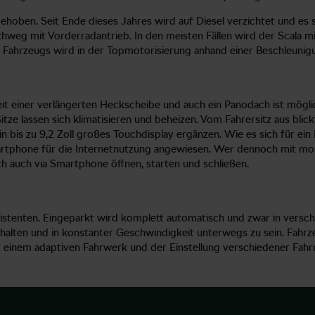
oben. Seit Ende dieses Jahres wird auf Diesel verzichtet und es st
weg mit Vorderradantrieb. In den meisten Fällen wird der Scala mi
ahrzeugs wird in der Topmotorisierung anhand einer Beschleunigu
eit einer verlängerten Heckscheibe und auch ein Panodach ist mögli
itze lassen sich klimatisieren und beheizen. Vom Fahrersitz aus blick
 ein bis zu 9,2 Zoll großes Touchdisplay ergänzen. Wie es sich für e
martphone für die Internetnutzung angewiesen. Wer dennoch mit mobi
ch auch via Smartphone öffnen, starten und schließen.
sistenten. Eingeparkt wird komplett automatisch und zwar in versch
zu halten und in konstanter Geschwindigkeit unterwegs zu sein. Fahr
 einem adaptiven Fahrwerk und der Einstellung verschiedener Fahr