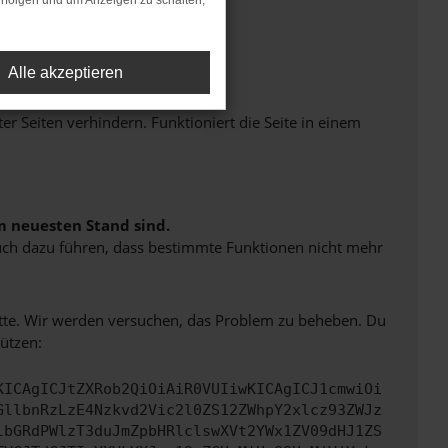
rfolgen und um Anzeigen zu schalten,
Alle akzeptieren
Seiten verhindern. Funktioniert die Seite in einem
m neuesten Stand sind.
 auch dazu führen, dass bestimmte Funktionen nicht mehr
bitte. Wir werden versuchen, das Problem zu beheben. Du
ützen:
KICAgICJtZXRob2QiOiAiR0VUIiwKICAgICJ1cmwiOi
GllbnRzLzE4Nzkvd2Vic2l0ZS12ZWhpY2xlcz93ZWJz
lbGRdPWlzT3duJmZpbHRlclswXVt2YWx1ZV09dHJ1ZS