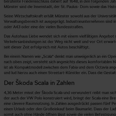
berühmte Friedensschluss datiert auf 1648, in den folgenden Jah
Münster sind die Innenstadt, der St. Paulus- Dom sowie das His
Seine Wirtschaftskraft erhält Münster sowohl aus der Universitä
Verwaltungsbereich ist ausgeprägt. Industrieunternehmen sind i
oder A43 oder eine der vielen Bundesstraßen.
Das Autohaus Liebe wendet sich mit einem vielfältigen Angebo
Verkehrsanbindungen ist der Weg nicht weit und vor Ort erwarte
seit dieser Zeit erfolgreich mit Autos beschäftigt.
Bei einem Namen wie „Scala“ denkt man unweigerlich an ein Oper
nach oben zeigt, versteht sich angesichts dieses komfortablen N
ist als Kompaktmodell zwischen dem Fabia und dem Octavia ange
und lud hierzu auch einen Streetart-Künstler ein. Dass die Gestal
Der Škoda Scala in Zahlen
4,36 Meter misst der Škoda Scala und verwundert reibt man sich
der auch der VW Polo konstruiert wird, bringt der Scala eine Br
eine clevere Raumnutzung. In Zahlen ausgedrückt passen fünf Per
einen Urlaub oder den Großeinkauf beim Baumarkt. Dass der Lader
somit auch ohne Hände öffnen lässt sowie die vielen Befestigun