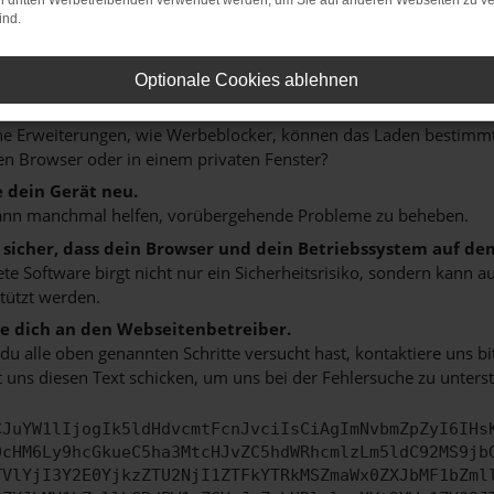
on dritten Werbetreibenden verwendet werden, um Sie auf anderen Webseiten zu ve
 ein paar Tipps, die dir helfen können:
ind.
rüfe deine Firewall und deine Internetverbindung.
 andere Webseiten, zum Beispiel deine Suchmaschine?
Optionale Cookies ablehnen
 deine Browsererweiterungen.
 Erweiterungen, wie Werbeblocker, können das Laden bestimmter 
n Browser oder in einem privaten Fenster?
e dein Gerät neu.
ann manchmal helfen, vorübergehende Probleme zu beheben.
e sicher, dass dein Browser und dein Betriebssystem auf de
ete Software birgt nicht nur ein Sicherheitsrisiko, sondern kann
tützt werden.
 dich an den Webseitenbetreiber.
u alle oben genannten Schritte versucht hast, kontaktiere uns 
 uns diesen Text schicken, um uns bei der Fehlersuche zu unterst
CJuYW1lIjogIk5ldHdvcmtFcnJvciIsCiAgImNvbmZpZyI6IHs
0cHM6Ly9hcGkueC5ha3MtcHJvZC5hdWRhcmlzLm5ldC92MS9jb
TVlYjI3Y2E0YjkzZTU2NjI1ZTFkYTRkMSZmaWx0ZXJbMF1bZml