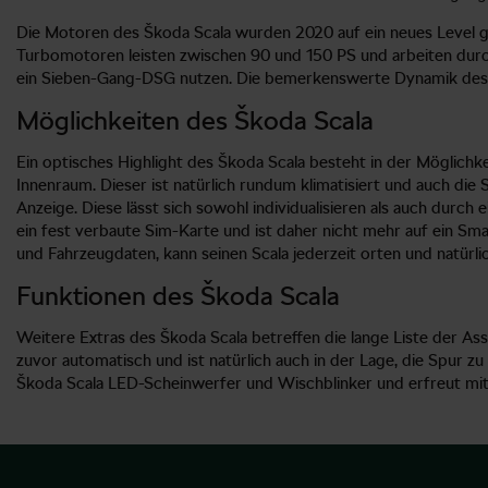
Die Motoren des Škoda Scala wurden 2020 auf ein neues Level geh
Turbomotoren leisten zwischen 90 und 150 PS und arbeiten durch
ein Sieben-Gang-DSG nutzen. Die bemerkenswerte Dynamik des F
Möglichkeiten des Škoda Scala
Ein optisches Highlight des Škoda Scala besteht in der Möglichk
Innenraum. Dieser ist natürlich rundum klimatisiert und auch die S
Anzeige. Diese lässt sich sowohl individualisieren als auch durch
ein fest verbaute Sim-Karte und ist daher nicht mehr auf ein S
und Fahrzeugdaten, kann seinen Scala jederzeit orten und natürli
Funktionen des Škoda Scala
Weitere Extras des Škoda Scala betreffen die lange Liste der As
zuvor automatisch und ist natürlich auch in der Lage, die Spur 
Škoda Scala LED-Scheinwerfer und Wischblinker und erfreut mit