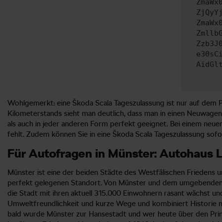
ZmaWx
ZjQyY
ZmaWx
Zmllb
Zzb3J
e30sC
AidGl
Wohlgemerkt: eine Škoda Scala Tageszulassung ist nur auf dem Pa
Kilometerstands sieht man deutlich, dass man in einen Neuwagen 
als auch in jeder anderen Form perfekt geeignet. Bei einem neuen 
fehlt. Zudem können Sie in eine Škoda Scala Tageszulassung sofo
Für Autofragen in Münster: Autohaus 
Münster ist eine der beiden Städte des Westfälischen Friedens 
perfekt gelegenen Standort. Von Münster und dem umgebenden M
die Stadt mit ihren aktuell 315.000 Einwohnern rasant wächst un
Umweltfreundlichkeit und kurze Wege und kombiniert Historie mi
bald wurde Münster zur Hansestadt und wer heute über den Prinz