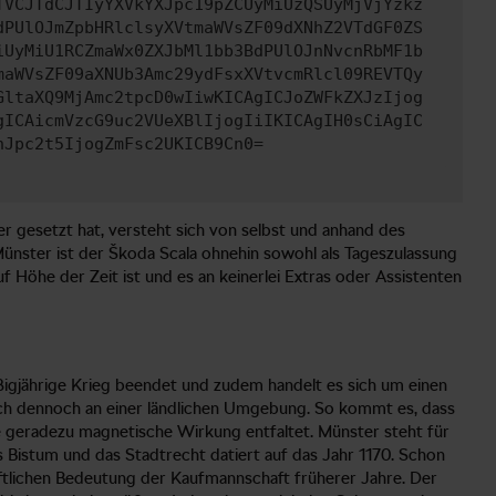
TVCJTdCJTIyYXVkYXJpc19pZCUyMiUzQSUyMjVjYzkz
dPUlOJmZpbHRlclsyXVtmaWVsZF09dXNhZ2VTdGF0ZS
iUyMiU1RCZmaWx0ZXJbMl1bb3BdPUlOJnNvcnRbMF1b
maWVsZF09aXNUb3Amc29ydFsxXVtvcmRlcl09REVTQy
GltaXQ9MjAmc2tpcD0wIiwKICAgICJoZWFkZXJzIjog
gICAicmVzcG9uc2VUeXBlIjogIiIKICAgIH0sCiAgIC
nJpc2t5IjogZmFsc2UKICB9Cn0=
r gesetzt hat, versteht sich von selbst und anhand des
Münster ist der Škoda Scala ohnehin sowohl als Tageszulassung
f Höhe der Zeit ist und es an keinerlei Extras oder Assistenten
ßigjährige Krieg beendet und zudem handelt es sich um einen
ch dennoch an einer ländlichen Umgebung. So kommt es, dass
ne geradezu magnetische Wirkung entfaltet. Münster steht für
Bistum und das Stadtrecht datiert auf das Jahr 1170. Schon
ftlichen Bedeutung der Kaufmannschaft früherer Jahre. Der