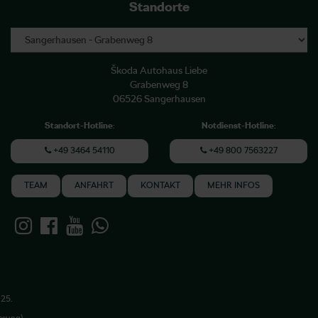
Standorte
Škoda Autohaus Liebe
Grabenweg 8
06526 Sangerhausen
Standort-Hotline
:
Notdienst-Hotline
:
+49 3464 54110
+49 800 7563227
TEAM
ANFAHRT
KONTAKT
MEHR INFOS
025.
ssung).