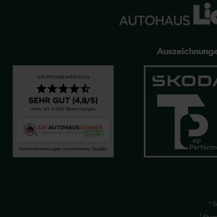
Auszeichnung
* G
1
Ehema