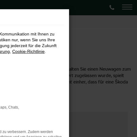
 Kommunikation mit Ihnen zu
stiken nur, wenn Sie uns Ihre
ung jederzeit für die Zukunft
ärung
,
Cookie-Richtlinie
.
Möglichkeit empfehlen, denn so erhalten Sie einen Neuwagen zum
n Münster oder an einem anderen Ort zugelassen wurde, spielt
ebrauchtwagen handelt. Damit geht einher, dass für eine Škoda
attraktiven Preis unterbreiten.
Maps, Chats,
nd zu verbessern. Zudem werden