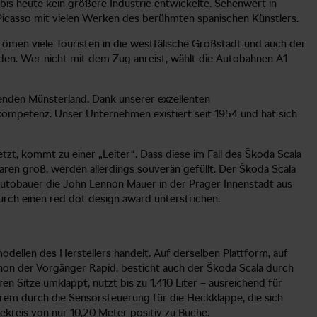
bis heute kein größere Industrie entwickelte. Sehenwert in
Picasso mit vielen Werken des berühmten spanischen Künstlers.
römen viele Touristen in die westfälische Großstadt und auch der
den. Wer nicht mit dem Zug anreist, wählt die Autobahnen A1
nden Münsterland. Dank unserer exzellenten
kompetenz. Unser Unternehmen existiert seit 1954 und hat sich
t, kommt zu einer „Leiter“. Dass diese im Fall des Škoda Scala
ren groß, werden allerdings souverän gefüllt. Der Škoda Scala
Autobauer die John Lennon Mauer in der Prager Innenstadt aus
durch einen red dot design award unterstrichen.
dellen des Herstellers handelt. Auf derselben Plattform, auf
chon der Vorgänger Rapid, besticht auch der Škoda Scala durch
 Sitze umklappt, nutzt bis zu 1.410 Liter – ausreichend für
erem durch die Sensorsteuerung für die Heckklappe, die sich
ekreis von nur 10,20 Meter positiv zu Buche.