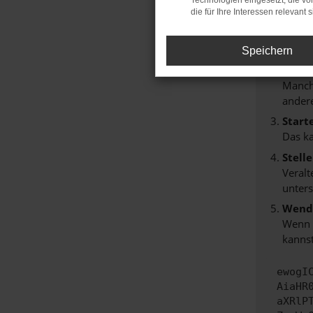
Technologien eingesetzt, die v
Hier sind
die für Ihre Interessen relevant s
Überp
Laden
Speichern
Prüfe
Manche
andere
Start
Das k
Stell
Veralt
unters
Wende
Wenn d
kannst
ewogI
AiaHR
aXRlP