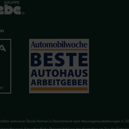
en
rößter exklusiver Škoda Partner in Deutschland nach Neuwagenauslieferungen in 2
liger Neupreis (Unverbindliche Preisempfehlung des Herstellers am Tag der Erstzula