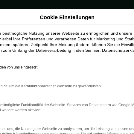
Cookie Einstellungen
 Münster
ie bestmögliche Nutzung unserer Webseite zu ermöglichen und unsere
g für Münster
hierbei Ihre Präferenzen und verarbeiten Daten für Marketing und Stati
einem späteren Zeitpunkt Ihre Meinung ändern, können Sie die Einwillig
en zum Umfang der Datenverarbeitung finden Sie hier:
Datenschutzerkl
eszulassung in Münster
 Škoda Scala Tageszulassung nachgedacht? Wir können Ihnen diese 
en von uns eingesetzt:
che hinnehmen. Ob eine Škoda Scala Tageszulassung für einen Tag i
 vorgenommenen Eintrags in den Fahrzeugpapieren formal um einen G
ens des Automobilherstellers gelten und wir Ihnen einen besonders 
rlich, um die Kernfunktionalität der Webseite zu gewährleisten.
estmögliche Funktionalität der Webseite. Services von Drittanbietern wie Google 
eitere werden aktiviert.
r: Network Error
 es uns, die Nutzung der Webseite zu analysieren, um die Leistung zu messen u
n ist ein Fehler aufgetreten.