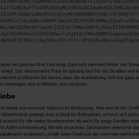
0ZXJbMV1bZmllbGRdPW1vZGVsJmZpbHRlclsxXVt2YWx1ZV09J
jkzZTU2NTAwYTIxZDRiNSUyMiU3RCU1RCZmaWx0ZXJbMV1bb3B
0ZXJbMl1bdmFsdWVdPSU1QiUyMk9ORURBWVJFR0lTVFJBVElPT
GRdPWlzT3duJnNvcnRbMF1bb3JkZXJdPURFU0Mmc29ydFsxXVt
0WzJdW2ZpZWxkXT1wcmljZSZzb3J0WzJdW29yZGVyXT1BU0Mmb
iAgICAiYm9keSI6IG51bGwsCiAgICAiZXhwZWN0IjogewogICA
tZW91dCI6IDAsCiAgICAicHJvZ3Jlc3MiOiBudWxsLAogICAgI
pier ein gebrauchtes Fahrzeug. Dass sich niemand hinter das Steue
steigt. Der interessante Preis ist günstig und für die Straßen von 
Modell profitieren Sie davon, dass die Ausstattung voll und ganz au
rt einsteigen und in Münster durchstarten.
Liebe
und damit von enormer historische Bedeutung. Hier wurde der Drei
ünsterland gelangt man schnell ins Ruhrgebiet, erfreut sich jedo
d sowohl für die vielen Studierenden als auch für junge Familien ei
t Aufbruchstimmung. Bereits im achten Jahrhundert existierte das 
ipalmarkt schlendert, erhält einen Eindruck der enormen wirtscha